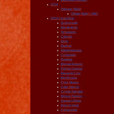
Bäumiges Oltingen
2014
Oltingen Määrt
Oltiger Määrt LANG
2014 Costa Rica
Guanacaste
Monteverde
Tortuguero
Cahuita
Irazu
Quetzal
Interamericana
Corcovado
Reptiles
Manuel Antonio
Fiestas Quepos
Paquera Curu
Montezuma
Finca Monos
Cabo Blanco
Coyote Samara
Nicoya Paraiso
Fiestas Liberia
Rincon Vieja
Fumoraoles