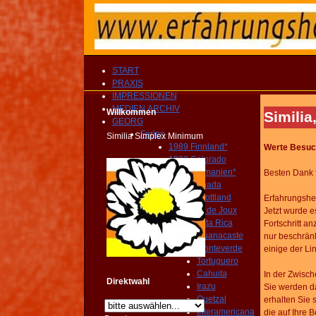
START
PRAXIS
IMPRESSIONEN
MEDIEN ARCHIV
Willkommen
Similia
GEORG
Ferien
Similia Simplex Minimum
1989 Finnland*
Werte Besuch
1992 Colorado
1994 Tasmanien*
Besten Dank 
1998 Canada
2000 Schottland
Erfahrungshei
2013 Lac de Joux
Jetzt wurde e
2014 Costa Rica
Fortschritt a
Guanacaste
nur
beschrän
Monteverde
einige der Li
Tortuguero
Cahuita
In der Zwisch
Direktwahl
Irazu
Sie werden da
Quetzal
erhalten
Sie 
Interamericana
die
auf Ihre 