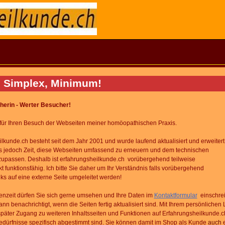
, Simplex, Minimum!
erin - Werter Besucher!
für Ihren Besuch der Webseiten meiner homöopathischen Praxis.
lkunde.ch besteht seit dem Jahr 2001
und wurde laufend aktualisiert und erweitert
s jedoch Zeit,
diese Webseiten umfassend zu erneuern
und dem technischen
nzupassen.
Deshalb
ist erfahrungsheilkunde.ch vorübergehend teilweise
kt
funktionsfähig.
Ich bitte Sie daher um Ihr Verständnis falls vorübergehend
nks
auf eine externe Seite umgeleitet werden!
enzeit dürfen Sie sich gerne umsehen und Ihre Daten im
Kontaktformular
einschre
nn benachrichtigt, wenn die Seiten fertig aktualisiert sind. Mit Ihrem persönlichen 
später Zugang zu weiteren Inhaltsseiten und Funktionen auf Erfahrungsheilkunde.c
Bedürfnisse spezifisch abgestimmt sind.
Sie können damit
im Shop als Kunde
auch