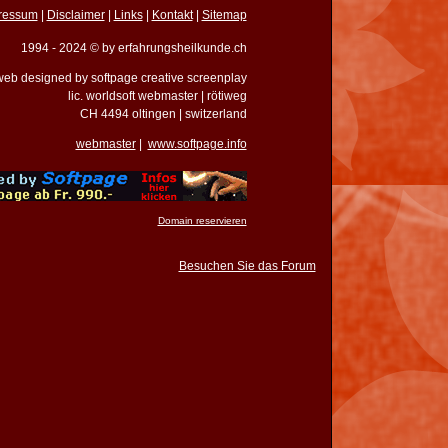
ressum
|
Disclaimer
|
Links
|
Kontakt
|
Sitemap
1994 - 2024 © by erfahrungsheilkunde.ch
eb designed by softpage creative screenplay
lic. worldsoft webmaster | rötiweg
CH 4494 oltingen | switzerland
webmaster
|
www.softpage.info
Domain reservieren
Besuchen Sie das Forum