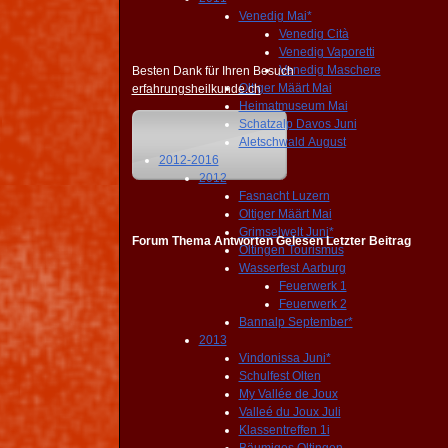
Venedig Mai*
Venedig Cità
Venedig Vaporetti
Venedig Maschere
Besten Dank für Ihren Besuch
Oltiger Määrt Mai
erfahrungsheilkunde.ch
Heimatmuseum Mai
Schatzalp Davos Juni
Aletschwald August
2012-2016
2012
Fasnacht Luzern
Oltiger Määrt Mai
Grimselwelt Juni*
Forum
Thema
Antworten
Gelesen
Letzter Beitrag
Oltingen Tourismus
Wasserfest Aarburg
Feuerwerk 1
Feuerwerk 2
Bannalp September*
2013
Vindonissa Juni*
Schulfest Olten
My Vallée de Joux
Valleé du Joux Juli
Klassentreffen 1i