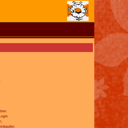
.
iben.
Login
h,
einkaufen.