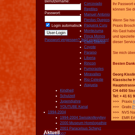
Benutzername:
Corcovado
Ihr Passwort 
Reptiles
können Sie di
Passwort:
Manuel Antonio
Fiestas Quepos
Wenn Sie hier
Paquera Curu
Login automatisch
Praxis Brosc
Montezuma
Als Gast habe
Finca Monos
und spezielle
Passwort vergessen?
Jetzt registrieren!
Cabo Blanco
dieser Servic
Coyote
Paraiso
Sie mich über
Liberia
Rincon
Besten Dank 
Fumoraoles
Miravalles
Georg Kissli
Rio Celeste
Klassische 
Alajuela
Hauptstrass
Kindheit
CH 4450 Sis
Schulzeit
Tel: + 41 61 
Jugendjahre
>>> Praxis
K
YOUTUBE Kanal
>>> Gratis
P
1994-2004
>>> NVS Natu
1994-2004 Swissknifevylley
>>> EMR Erfa
2000 Museum Homöopathie
2001 Paracelsus Schwyz
Aktuell
2005-2007