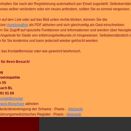
erhalten Sie nach der Registrierung
automatisch per Email zugestellt. Selbstverstän
eses selber verändern oder ein neues anfordern, sollten Sie es einmal vergessen.
 auf den Link oder auf das Bild unten rechts klicken, können Sie die
hüre
Homöopathie
als PDF abholen und sich gleichzeitig als Gast einschreiben.
n Sie Zugriff auf spezielle
Funktionen und Informationen und werden über Neuigk
 Angebote für Gäste von
erfahrungsheilkunde.ch hingewiesen. Selbstverständlich i
e für Sie kostenlos und kann jederzeit wieder gelöscht werden.
 das Kontaktformular oder wie gewohnt telefonisch.
für Ihren Besuch!
ng
Homöopathie
e 55
sach BL
991 91 69
ontaktformular
raxis Broschüre
abholen
rärztevereinigung der Schweiz - Praxis -
Webseite
hrungsmedizinisches Register - Praxis -
Webseite