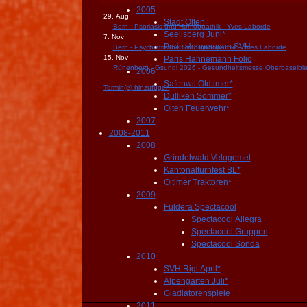
2005
29. Aug
Stadt Olten
Bern - Psoriasis und Homöopathik - Yves Laborde
Seelisberg Juni*
7. Nov
Paris Hahnemann SVH
Bern - Psychiatrische Synorganopathie - Yves Laborde
15. Nov
Paris Hahnemann Folio
Rünenberg - Gsundi 2026 - Gesundheitsmesse Oberbaselbie
2006
Safenwil Oldtimer*
Termin(e) hinzufügen
Dulliken Sommer*
Olten Feuerwehr*
2007
2008-2011
2008
Grindelwald Velogemel
Kantonalturnfest BL*
Oltimer Traktoren*
2009
Fuldera Spectacool
Spectacool Allegra
Spectacool Gruppen
Spectacool Sonda
2010
SVH Rigi April*
Alpengarten Juli*
Gladiatorenspiele
2011