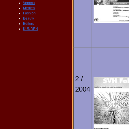
Vemma
Medien
Fashion
Beauty
Edifors
KUNDEN
2 /
2004