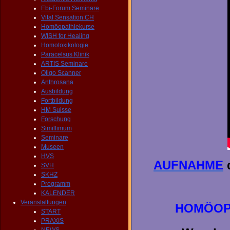
Ebi-Forum Seminare
Vital Sensation CH
Homöopathiekurse
WISH for Healing
Homotoxikologie
Paracelsus Klinik
ARTIS Seminare
Oligo Scanner
Anthrosana
Ausbildung
Fortbildung
HM Suisse
Forschung
Simillimum
Seminare
Museen
HVS
AUFNAHME
d
SVH
SKHZ
Programm
KALENDER
Veranstaltungen
HOMÖOP
START
PRAXIS