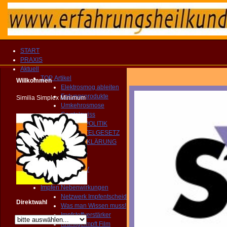
START
PRAXIS
Aktuell
TOP Artikel
Willkommen
Elektrosmog ableiten
Erdungsprodukte
Similia Simplex Minimum
Umkehrosmose
Crystalswiss
GESUNDHEITSPOLITIK
HEILMITTELGESETZ
IMPFAUFKLÄRUNG
YOUTUBE Kanal
IMPRESSIONEN
MEDIEN ARCHIV
Homöopathie TV
Impfen Nebenwirkungen
Netzwerk Impfentscheid
Direktwahl
Was man Wissen muss!
Impfstoffverstärker
Krankgeimpft Film