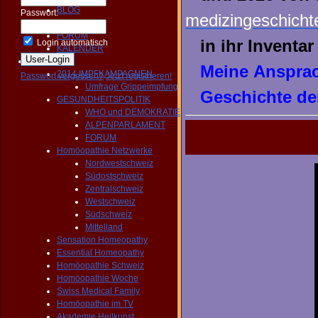
BLOG
Passwort:
medizingeschichte
NEWS
FORUM
in ihr Inventar
Login automatisch
KALENDER
Aktivitäten
Meine Ansprac
2014 IMPFKAMPAGNEN
Passwort vergessen?
Jetzt registrieren!
Umfrage Grippeimpfung
Geschichte de
GESUNDHEITSPOLITIK
WHO und DEMOKRATIE
ALPENPARLAMENT
FORUM
Homöopathie Netzwerke
Nordwestschweiz
Südostschweiz
Zentralschweiz
Westschweiz
Südschweiz
Mittelland
Sensation Homeopathy
Essential Homeopathy
Homöopathie Schweiz
Homöopathie Woche
Swiss Medical Family
Homöopathie im TV
Akademie Heilkunst