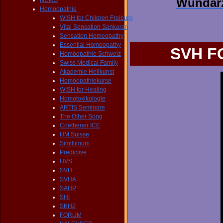
Wundarz
NEWS
Homöopathie
WISH for Children Freiburg
Vital Sensation Sankaran
Sensation Homeopathy
Essential Homeopathy
SVH FOLIO
Homöopathie Schweiz
Swiss Medical Family
Akademie Heilkunst
Homöopathiekurse
WISH for Healing
Homotoxikologie
ARTIS Seminare
The Other Song
Coethener ICE
HM Suisse
Simillimum
Predictive
HVS
SVH
SVHA
SAHP
SHI
SKHZ
FORUM