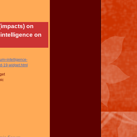
 (impacts) on
intelligence on
=intelligence-
-19-widget.html
get
mic