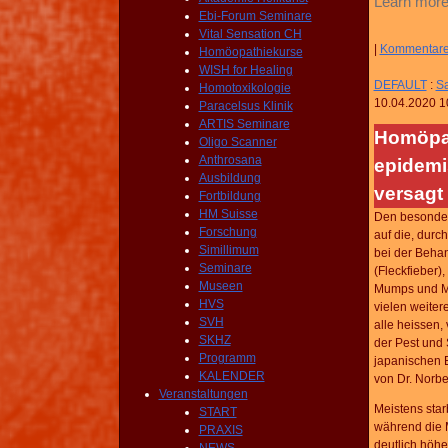
Learn more
Ebi-Forum Seminare
Vital Sensation CH
|
Kommentar
Homöopathiekurse
WISH for Healing
DEFAULT
:
Sa
Homotoxikologie
10.04.2020 1
Paracelsus Klinik
ARTIS Seminare
Homöpat
Oligo Scanner
Anthrosana
epidemi
Ausbildung
versagt
Fortbildung
HM Suisse
Den besondere
Forschung
auf die, durc
Simillimum
bei der Beha
Seminare
(Fleckfieber)
Museen
Mumps und Ma
HVS
vielen weiter
SVH
alle heissen
SKHZ
der Pest und
Programm
japanischen 
KALENDER
von Dr. Norbe
Veranstaltungen
Meistens star
START
während die M
PRAXIS
deutlich höhe