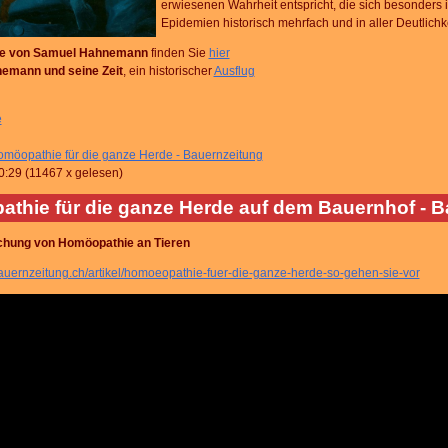
erwiesenen Wahrheit entspricht, die sich besonders 
Epidemien historisch mehrfach und in aller Deutlichke
ie von Samuel Hahnemann
finden Sie
hier
emann und seine Zeit
, ein historischer
Ausflug
e
möopathie für die ganze Herde - Bauernzeitung
0:29
(
11467 x gelesen
)
thie für die ganze Herde auf dem Bauernhof - B
chung von Homöopathie an Tieren
auernzeitung.ch/artikel/homoeopathie-fuer-die-ganze-herde-so-gehen-sie-vor