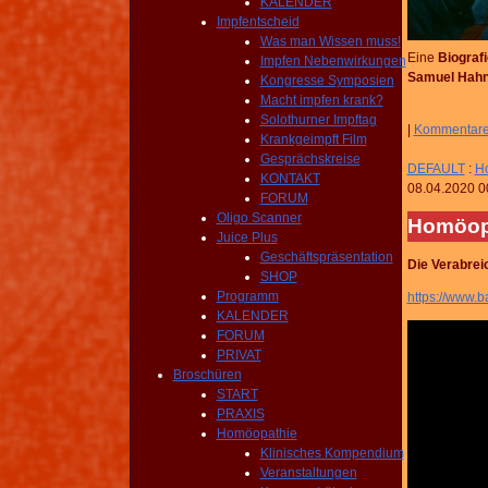
KALENDER
Impfentscheid
Was man Wissen muss!
Eine
Biograf
Impfen Nebenwirkungen
Samuel Hahn
Kongresse Symposien
Macht impfen krank?
Solothurner Impftag
|
Kommentar
Krankgeimpft Film
Gesprächskreise
DEFAULT
:
Ho
KONTAKT
08.04.2020 0
FORUM
Oligo Scanner
Homöopa
Juice Plus
Geschäftspräsentation
Die Verabrei
SHOP
Programm
https://www.b
KALENDER
FORUM
PRIVAT
Broschüren
START
PRAXIS
Homöopathie
Klinisches Kompendium
Veranstaltungen