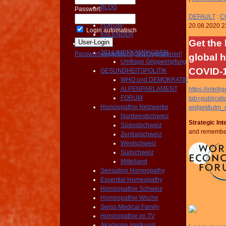
BLOG
Passwort:
NEWS
DEFAULT
:
CO
FORUM
20.08.2020 2
Login automatisch
KALENDER
Get the 
Aktivitäten
2014 IMPFKAMPAGNEN
Passwort vergessen?
Jetzt registrieren!
global h
Umfrage Grippeimpfung
COVID-
GESUNDHEITSPOLITIK
WHO und DEMOKRATIE
ALPENPARLAMENT
https://inte
FORUM
tab=publica
Homöopathie Netzwerke
widget&utm_c
Nordwestschweiz
Strategic In
Südostschweiz
and remember:
Zentralschweiz
Westschweiz
Südschweiz
Mittelland
Sensation Homeopathy
Essential Homeopathy
Homöopathie Schweiz
Homöopathie Woche
Swiss Medical Family
Homöopathie im TV
Akademie Heilkunst