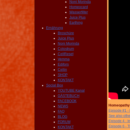
Noni Morinda
Homeocard
Wasserfilter
Juice Plus
Earthing
Ernährung
Broschüre
Juice Plus
Noni Morinda
Colostrum
CellReset
Vemma
Edifors
Cellin
SHOP
KONTAKT
Social Box
YOUTUBE Kanal
GÄSTEBUCH
FACEBOOK
Homeopathy R
NEWS
Episode #1 - 
FAQ
See also other
BLOG
Episode
4 - I
FORUM
Episode
6 - 
KONTAKT