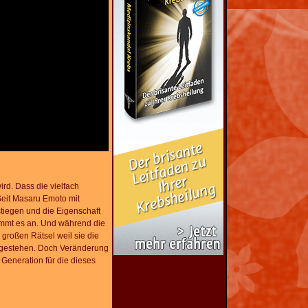
rd. Dass die vielfach
 Seit Masaru Emoto mit
stiegen und die Eigenschaft
kommt es an. Und während die
großen Rätsel weil sie die
ugestehen. Doch Veränderung
eneration für die dieses