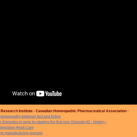
esearch Institute - Canadian Homeopathic Pharmaceutical Association
-
Homeopathy between fact and fiction
 Episodes in serie by starting the first one: Episode #2 - History -
ntegrative Healt Care
The manufactoring process