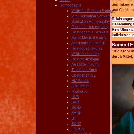
NEWS
und Tatbeweis
Homöopathie
und Gleichst
WISH for Children Freiburg
Vital Sensation Sankaran
Erfahrungen 
Sensation Homeopathy
Behandlung
Essential Homeopathy
Eine Übersic
Homöopathie Schweiz
kollektiven,
Swiss Medical Family
Akademie Heilkunst
Samuel Ha
Homöopathiekurse
"Die
Krankhei
WISH for Healing
durc
h Mittel,
Homotoxikologie
ARTIS Seminare
The Other Song
Coethener ICE
HM Suisse
Simillimum
Predictive
HVS
SVH
SVHA
SAHP
SHI
SKHZ
FORUM