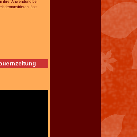
in ihrer Anwendung bei
it demonstrieren lässt.
auernzeitung