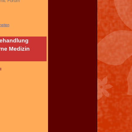
omic Forum
heiten
Behandlung
rne Medizin
l