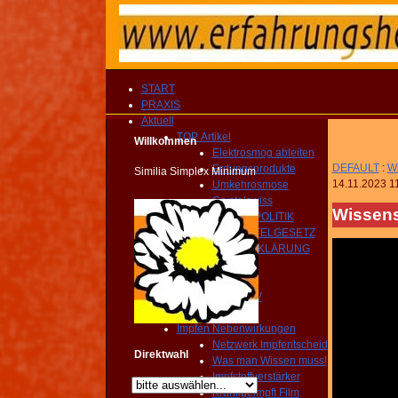
START
PRAXIS
Aktuell
TOP Artikel
Willkommen
Elektrosmog ableiten
DEFAULT
:
Wi
Erdungsprodukte
Similia Simplex Minimum
14.11.2023 1
Umkehrosmose
Crystalswiss
Wissens
GESUNDHEITSPOLITIK
HEILMITTELGESETZ
IMPFAUFKLÄRUNG
YOUTUBE Kanal
IMPRESSIONEN
MEDIEN ARCHIV
Homöopathie TV
Impfen Nebenwirkungen
Netzwerk Impfentscheid
Direktwahl
Was man Wissen muss!
Impfstoffverstärker
Krankgeimpft Film