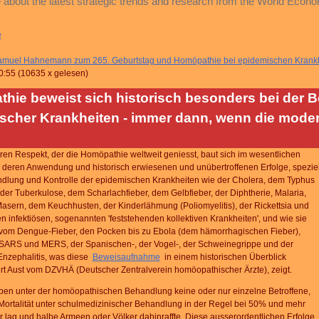
 about the latest strategic trends and research from the World Econ
e
muel Hahnemann zum 265. Geburtstag und Homöpathie bei epidemischen Krank
0:55
(
10635 x gelesen
)
hie beweist sich historisch besonders bei der 
scher Krankheiten - immer dann, wenn die mode
n Respekt, der die Homöpathie weltweit geniesst, baut sich im wesentlichen
h deren Anwendung und historisch erwiesenen und unübertroffenen Erfolge, speziel
ndlung und Kontrolle der epidemischen Krankheiten wie der Cholera, dem Typhus
, der Tuberkulose, dem Scharlachfieber, dem Gelbfieber, der Diphtherie, Malaria,
sern, dem Keuchhusten, der Kinderlähmung (Poliomyelitis), der Rickettsia und
en infektiösen, sogenannten 'feststehenden kollektiven Krankheiten', und wie sie
, vom Dengue-Fieber, den Pocken bis zu Ebola (dem hämorrhagischen Fieber),
 SARS und MERS, der Spanischen-, der Vogel-, der Schweinegrippe und der
Enzephalitis, was diese
Beweisaufnahme
in einem historischen Überblick
rt Aust vom DZVHÄ (Deutscher Zentralverein homöopathischer Ärzte), zeigt.
ben unter der homöopathischen Behandlung keine oder nur einzelne Betroffene,
ortalität unter schulmedizinischer Behandlung in der Regel bei 50% und mehr
r lag und halbe Armeen oder Völker dahinraffte. Diese ausserordentlichen Erfolge