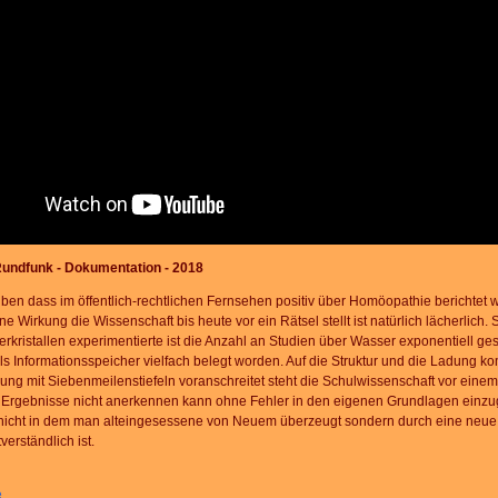
undfunk - Dokumentation - 2018
en dass im öffentlich-rechtlichen Fernsehen positiv über Homöopathie berichtet wi
 Wirkung die Wissenschaft bis heute vor ein Rätsel stellt ist natürlich lächerlich.
kristallen experimentierte ist die Anzahl an Studien über Wasser exponentiell ge
s Informationsspeicher vielfach belegt worden. Auf die Struktur und die Ladung 
ng mit Siebenmeilenstiefeln voranschreitet steht die Schulwissenschaft vor einem 
 Ergebnisse nicht anerkennen kann ohne Fehler in den eigenen Grundlagen einz
nicht in dem man alteingesessene von Neuem überzeugt sondern durch eine neue G
erständlich ist.
e