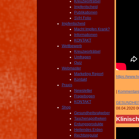
Kreuzworträtsel
Impfentscheid
Publikationen
SVH Folio
Impfentscheid
Macht Impfen Krank?
Informationen
KONTAKT
Wettbewerb
Kreuzworträtsel
Umfragen
Quiz
Webmaster
Marketing Report
https://www.
Kontakt
Praxis
Newsletter
|
Kommentar
Fragebogen
KONTAKT
GESUNDHEIT
Shop
08.04.2020 0
Gesundheitsratgeber
Klinisc
Taschenapotheken
Erdungsprodukte
Heilendes Erden
Rechtsregulat