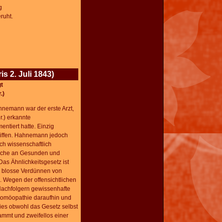
g
ruht.
s 2. Juli 1843)
t
.)
hnemann war der erste Arzt,
.) erkannte
entiert hatte. Einzig
riffen. Hahnemann jedoch
ch wissenschaftlich
suche an Gesunden und
as Ähnlichkeitsgesetz ist
s blosse Verdünnen von
. Wegen der offensichtlichen
Nachfolgern gewissenhafte
Homöopathie daraufhin und
ies obwohl das Gesetz selbst
ammt und zweifellos einer