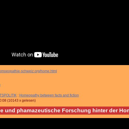
homoeopathie-schweiz.org/home.html
e
SPOLITIK
:
Homeopathy between facts and fiction
0:08
(
10143 x gelesen
)
he und phamazeutische Forschung hinter der Ho