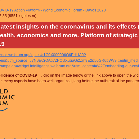
VID-19 Action Platform - World Economic Forum - Davos 2020
3:35
(
9551 x gelesen
)
latest insights on the coronavirus and its effects
ealth, economics and more. Platform of strategic 
19
lligence.weforum.org/topics/a1G0X000006O6EHUA0?
tions&utm_source=57N0ECrQAg7ZPOUXugaGj2Zm9E2p50GR6bWV9jtt&utm_medium
ampaign=widget.intelligence.weforum.org&utm_content=%2Fembedding-our-covid
telligence of COVID-19 →
clic on the image below or the link above to open the wid
 every aspects have been well organized, long before the outbreak of the pande