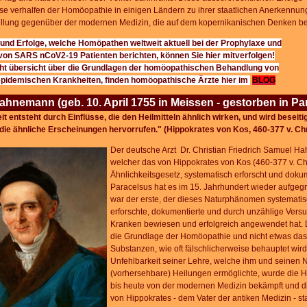
e verhalfen der Homöopathie in einigen Ländern zu ihrer staatlichen Anerkennun
ellung gegenüber der modernen Medizin, die auf dem kopernikanischen Denken be
und Erfolge, welche Homöpathen weltweit aktuell bei der Prophylaxe und
 von
SARS nCoV2-19
Patienten berichten, können Sie hier mitverfolgen!
ht übersicht über die Grundlagen der homöopathischen Behandlung von
 epidemischen
Krankheiten, finden homöopathische Ärzte hier im
BLOG
hnemann (geb. 10. April 1755 in Meissen - gestorben in Pari
t entsteht durch Einflüsse, die den Heilmitteln ähnlich wirken, und wird beseitig
die ähnliche Erscheinungen hervorrufen." (Hippokrates von Kos, 460-377 v. Chr
Der de
utsche Arzt Dr. Christian Friedrich Samuel Ha
welcher das von Hippokrates von Kos (460-377 v. Chr
Ähnlichkeitsgesetz, systematisch erforscht und dokum
Paracelsus hat es im 15. Jahrhundert wieder aufgeg
war der erste, der dieses Naturphänomen systematis
erforschte, dokumentierte und durch unzählige Ver
Kranken bewiesen und erfolgreich angewendet hat. D
die Grundlage der Homöopathie und nicht etwas da
Substanzen, wie oft fälschlicherweise behauptet wird
Unfehlbarkeit seiner Lehre, welche ihm und seinen 
(vorhersehbare) Heilungen ermöglichte, wurde die 
bis heute von der modernen Medizin bekämpft und d
von Hippokrates - dem Vater der antiken Medizin - st