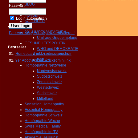
BLOG
Passwort:
NEWS
FORUM
Login automatisch
KALENDER
Aktivitäten
2014 IMPFKAMPAGNEN
Passwort vergessen?
Jetzt registrieren!
Umfrage Grippeimpfung
GESUNDHEITSPOLITIK
Bestseller
WHO und DEMOKRATIE
01.
Homeocard inkl. Ledermäppchen
ALPENPARLAMENT
FORUM
02.
9er Apotheke Alu Pocket mini inkl.
Homöopathie Netzwerke
Nordwestschweiz
Südostschweiz
Zentralschweiz
Westschweiz
Südschweiz
Mittelland
Sensation Homeopathy
Essential Homeopathy
Homöopathie Schweiz
Homöopathie Woche
Swiss Medical Family
Homöopathie im TV
Akademie Heilkunst