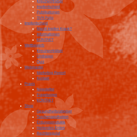
Kreuzworträtsel
Impfentscheid
Publikationen
SVH Folio
Impfentscheid
Macht Impfen Krank?
Informationen
KONTAKT
Wettbewerb
Kreuzworträtsel
Umfragen
Quiz
Webmaster
Marketing Report
Kontakt
Praxis
Newsletter
Fragebogen
KONTAKT
Shop
Gesundheitsratgeber
Taschenapotheken
Erdungsprodukte
Heilendes Erden
Rechtsregulat