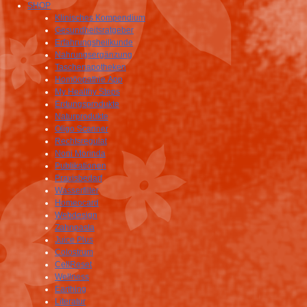
SHOP
Klinisches Kompendium
Gesundheitsratgeber
Erfahrungsheilkunde
Nahrungsergänzung
Taschenapotheken
Homöopathie App
My Healthy Steps
Erdungsprodukte
Naturprodukte
Oligo Scanner
Rechtsregulat
Noni Morinda
Publikationen
Praxisbedarf
Wasserfilter
Homeocard
Webdesign
Zahnpasta
Juice Plus
Colostrum
CellReset
Wellness
Earthing
Literatur