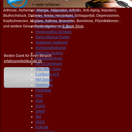
NEWS
Homöopathie
Arthrose, Alzheimer, Allergie, Adipositas, Arthritis, Anti-Aging, Impotenz,
WISH for Children Freiburg
Bluthochdruck, Diabetes, Krebs, Herzinfarkt, Schlaganfall, Depressionen,
Vital Sensation Sankaran
Kopfschmerzen, Migräne, Asthma, Bronchitis, Borreliose, Pilzinfektionen...
Sensation Homeopathy
und weitere Gesundheitsratgeber im
E-Book Shop
Essential Homeopathy
Homöopathie Schweiz
Swiss Medical Family
Akademie Heilkunst
Homöopathiekurse
WISH for Healing
Besten Dank für Ihren Besuch
Homotoxikologie
erfahrungsheilkunde.ch
ARTIS Seminare
The Other Song
Coethener ICE
HM Suisse
Simillimum
Predictive
HVS
SVH
SVHA
SAHP
SHI
SKHZ
FORUM