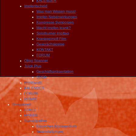
KALENDER
Impfentscheid
Was man Wissen muss!
Impfen Nebenwirkungen
Kongresse Symposien
Macht impfen krank?
Solothurner Impftag
Krankgeimpft Film
Gesprächskreise
KONTAKT
FORUM
Oligo Scanner
Juice Plus
Geschäftspräsentation
SHOP
Programm
KALENDER
FORUM
PRIVAT
Broschüren
START
PRAXIS
Homöopathie
Klinisches Kompendium
Veranstaltungen