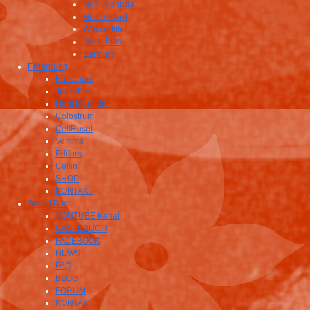
Noni Morinda
Homeocard
Wasserfilter
Juice Plus
Earthing
Ernährung
Broschüre
Juice Plus
Noni Morinda
Colostrum
CellReset
Vemma
Edifors
Cellin
SHOP
KONTAKT
Social Box
YOUTUBE Kanal
GÄSTEBUCH
FACEBOOK
NEWS
FAQ
BLOG
FORUM
KONTAKT