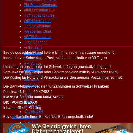
Ebi-Forum Seminare
Vital Sensation CH
Homöopathiekurse
WISH for Healing
Homotoxikologie
Paracelsus Klinik
ARTIS Seminare
Oligo Scanner
Anthrosana
Ihre gewünschten Artikel liefere Ich Ihnen sofern an Lager umgehend,
Ausbildung
innerhalb der Schweiz per Post, zahlbar innerhalb von 30 Tagen.
Fortbildung
HM Suisse
Lieferungen ausserhalb der Schweiz erfolgen grundsätzlich gegen
Forschung
Vorauskasse (via Paypal oder Banktransaktion mittels SEPA oder IBAN).
Simillimum
Die Kosten für Porto und Verpackung werden gemäss Posttarif verrechnet.
Seminare
Museen
Die Bankverbindungsdaten für
Zahlungen in Schweizer Franken:
HVS
Postfinance Konto 60-47452-2
SVH
IBAN: CH89 0900 0000 6004 7452 2
SKHZ
BIC: POFICHBEXXX
Programm
Inhaber: Georg Kissling
KALENDER
Besten Dank für Ihren Einkauf bei Erfahrungsheilkunde!
Veranstaltungen
START
PRAXIS