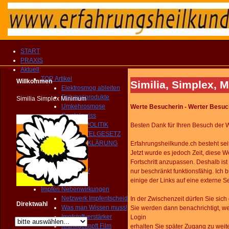
START
PRAXIS
Aktuell
TOP Artikel
Willkommen
Similia, Simplex, 
Elektrosmog ableiten
Erdungsprodukte
Similia Simplex Minimum
Umkehrosmose
Werte Besucherin - Werter Besuc
Crystalswiss
GESUNDHEITSPOLITIK
Besten Dank für Ihren Besuch der 
HEILMITTELGESETZ
IMPFAUFKLÄRUNG
Erfahrungsheilkunde.ch besteht se
YOUTUBE Kanal
Jetzt wurde es jedoch Zeit,
diese W
IMPRESSIONEN
Fortschritt anzupassen.
Deshalb
is
MEDIEN ARCHIV
nur
beschränkt
funktionsfähig.
Ich 
Homöopathie TV
einige der Links
auf eine externe S
Impfen Nebenwirkungen
Netzwerk Impfentscheid
In der Zwischenzeit dürfen Sie si
Direktwahl
Was man Wissen muss!
Sie werden dann benachrichtigt, wen
Impfstoffverstärker
Login
Krankgeimpft Film
erhalten
Sie später Zugang zu weit