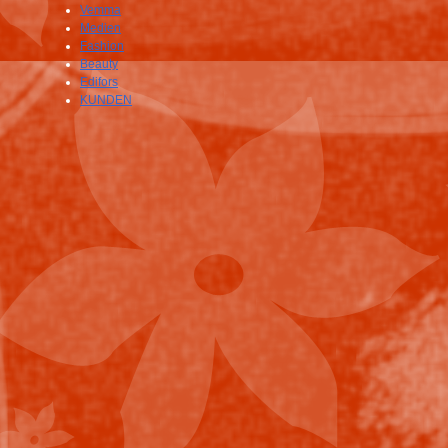
Vemma
Medien
Fashion
Beauty
Edifors
KUNDEN