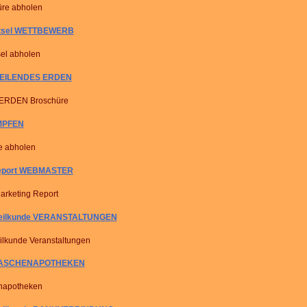
re abholen
ätsel WETTBEWERB
sel abholen
HEILENDES ERDEN
ERDEN Broschüre
IMPFEN
e abholen
Report WEBMASTER
rketing Report
heilkunde VERANSTALTUNGEN
ilkunde Veranstaltungen
 TASCHENAPOTHEKEN
napotheken