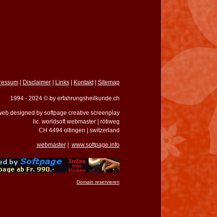
ressum
|
Disclaimer
|
Links
|
Kontakt
|
Sitemap
1994 - 2024 © by erfahrungsheilkunde.ch
eb designed by softpage creative screenplay
lic. worldsoft webmaster | rötiweg
CH 4494 oltingen | switzerland
webmaster
|
www.softpage.info
Domain reservieren