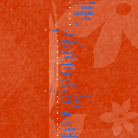
Noni Morinda
Homeocard
Wasserfilter
Juice Plus
Earthing
Ernährung
Broschüre
Juice Plus
Noni Morinda
Colostrum
CellReset
Vemma
Edifors
Cellin
SHOP
KONTAKT
Social Box
YOUTUBE Kanal
GÄSTEBUCH
FACEBOOK
NEWS
FAQ
BLOG
FORUM
KONTAKT