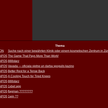
Thema
ION
Suche nach einer bewährten Klinik oder einem kosmetischen Zentrum in Zür
INFOS
The Game That Pays More Than Work!
INFOS
888starz
INFOS
Vavada — oficiala vietne un darba spogulis kazino
INFOS
Better Rest for a Tense Back
INFOS
A Cooling Touch for Tired Knees
INFOS
888starz
INFOS
1xbet app
INFOS
flagman ????????
INFOS
1win ??