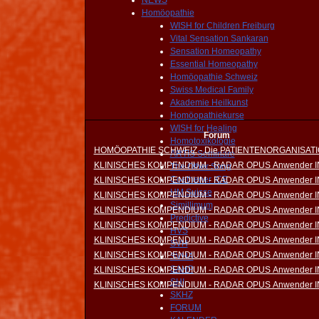
NEWS
Homöopathie
WISH for Children Freiburg
Vital Sensation Sankaran
Sensation Homeopathy
Essential Homeopathy
Homöopathie Schweiz
Swiss Medical Family
Akademie Heilkunst
Homöopathiekurse
WISH for Healing
Forum
Homotoxikologie
HOMÖOPATHIE SCHWEIZ - Die PATIENTENORGANISAT
ARTIS Seminare
KLINISCHES KOMPENDIUM - RADAR OPUS Anwender 
The Other Song
Coethener ICE
KLINISCHES KOMPENDIUM - RADAR OPUS Anwender 
HM Suisse
KLINISCHES KOMPENDIUM - RADAR OPUS Anwender 
Simillimum
KLINISCHES KOMPENDIUM - RADAR OPUS Anwender 
Predictive
KLINISCHES KOMPENDIUM - RADAR OPUS Anwender 
HVS
KLINISCHES KOMPENDIUM - RADAR OPUS Anwender 
SVH
KLINISCHES KOMPENDIUM - RADAR OPUS Anwender 
SVHA
SAHP
KLINISCHES KOMPENDIUM - RADAR OPUS Anwender 
SHI
KLINISCHES KOMPENDIUM - RADAR OPUS Anwender 
SKHZ
FORUM