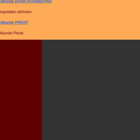
heilkunde BANKVERBINDUNG
ungsdaten abholen
eilkunde PRIVAT
lkunde Privat