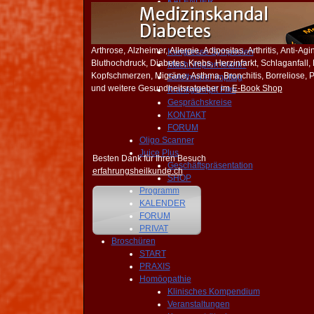
KALENDER
Impfentscheid
Was man Wissen muss!
Impfen Nebenwirkungen
Arthrose, Alzheimer, Allergie, Adipositas, Arthritis, Anti-Ag
Kongresse Symposien
Bluthochdruck, Diabetes, Krebs, Herzinfarkt, Schlaganfall
Macht impfen krank?
Kopfschmerzen, Migräne, Asthma, Bronchitis, Borreliose, Pi
Solothurner Impftag
und weitere Gesundheitsratgeber im
E-Book Shop
Krankgeimpft Film
Gesprächskreise
KONTAKT
FORUM
Oligo Scanner
Juice Plus
Besten Dank für Ihren Besuch
Geschäftspräsentation
erfahrungsheilkunde.ch
SHOP
Programm
KALENDER
FORUM
PRIVAT
Broschüren
START
PRAXIS
Homöopathie
Klinisches Kompendium
Veranstaltungen