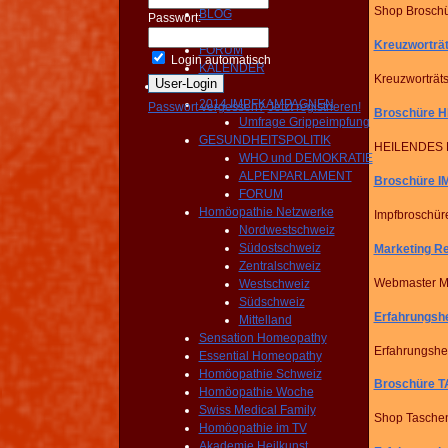
Shop Broschü
BLOG
Passwort:
NEWS
Kreuzwortr
FORUM
Login automatisch
KALENDER
Kreuzworträt
Aktivitäten
2014 IMPFKAMPAGNEN
Passwort vergessen?
Jetzt registrieren!
Broschüre 
Umfrage Grippeimpfung
GESUNDHEITSPOLITIK
HEILENDES 
WHO und DEMOKRATIE
ALPENPARLAMENT
Broschüre 
FORUM
Homöopathie Netzwerke
Impfbroschür
Nordwestschweiz
Südostschweiz
Marketing 
Zentralschweiz
Webmaster Ma
Westschweiz
Südschweiz
Erfahrungs
Mittelland
Sensation Homeopathy
Erfahrungshe
Essential Homeopathy
Homöopathie Schweiz
Broschüre
Homöopathie Woche
Swiss Medical Family
Shop Tasche
Homöopathie im TV
Akademie Heilkunst