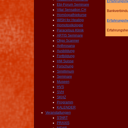
Erfahrungs
Ebi-Forum Seminare
Vital Sensation CH
Bankverbind
Homöopathiekurse
WISH for Healing
Erfahrungsh
Homotoxikologie
Paracelsus Klinik
Erfahrungshei
ARTIS Seminare
Oligo Scanner
Anthrosana
Ausbildung
Fortbildung
HM Suisse
Forschung
Simillimum
Seminare
Museen
HVS
SVH
SKHZ
Programm
KALENDER
Veranstaltungen
START
PRAXIS