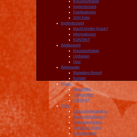
Kreuzworträtsel
Impfentscheid
Publikationen
SVH Folio
Impfentscheid
Macht Impfen Krank?
Informationen
KONTAKT
Wettbewerb
Kreuzworträtsel
Umfragen
Quiz
Webmaster
Marketing Report
Kontakt
Praxis
Newsletter
Fragebogen
KONTAKT
Shop
Gesundheitsratgeber
Taschenapotheken
Erdungsprodukte
Heilendes Erden
Rechtsregulat