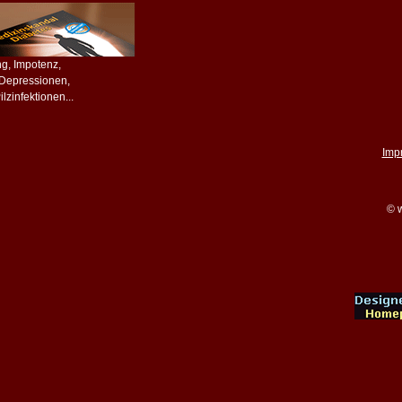
ing, Impotenz,
, Depressionen,
lzinfektionen...
Imp
© w