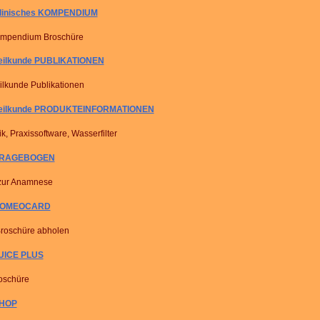
Klinisches KOMPENDIUM
ompendium Broschüre
eilkunde PUBLIKATIONEN
ilkunde Publikationen
heilkunde PRODUKTEINFORMATIONEN
k, Praxissoftware, Wasserfilter
FRAGEBOGEN
zur Anamnese
 HOMEOCARD
roschüre abholen
UICE PLUS
roschüre
SHOP