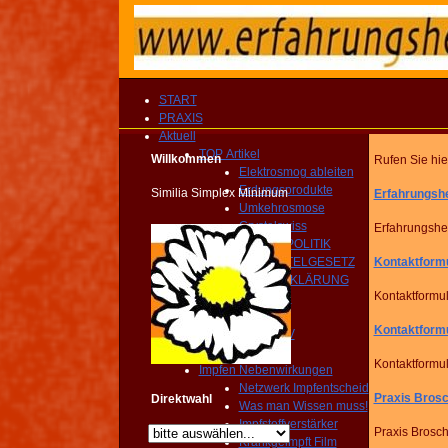
START
PRAXIS
Aktuell
TOP Artikel
Willkommen
Rufen Sie hie
Elektrosmog ableiten
Erdungsprodukte
Similia Simplex Minimum
Erfahrungsh
Umkehrosmose
Crystalswiss
Erfahrungshe
GESUNDHEITSPOLITIK
Kontaktform
HEILMITTELGESETZ
IMPFAUFKLÄRUNG
Kontaktformul
YOUTUBE Kanal
IMPRESSIONEN
Kontaktform
MEDIEN ARCHIV
Homöopathie TV
Kontaktformul
Impfen Nebenwirkungen
Netzwerk Impfentscheid
Praxis Bro
Direktwahl
Was man Wissen muss!
Impfstoffverstärker
Praxis Brosc
Krankgeimpft Film