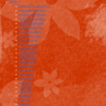
SHOP
Klinisches Kompendium
Gesundheitsratgeber
Erfahrungsheilkunde
Nahrungsergänzung
Taschenapotheken
Homöopathie App
My Healthy Steps
Erdungsprodukte
Naturprodukte
Oligo Scanner
Rechtsregulat
Noni Morinda
Publikationen
Praxisbedarf
Wasserfilter
Homeocard
Webdesign
Zahnpasta
Juice Plus
Colostrum
CellReset
Wellness
Earthing
Literatur