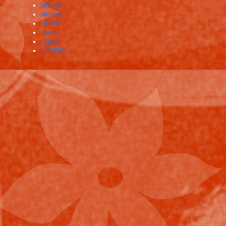
Vemma
Medien
Fashion
Beauty
Edifors
KUNDEN