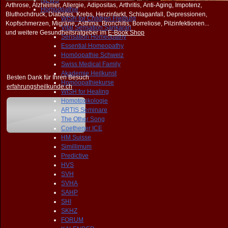
NEWS
Arthrose, Alzheimer, Allergie, Adipositas, Arthritis, Anti-Aging, Impotenz,
Homöopathie
Bluthochdruck, Diabetes, Krebs, Herzinfarkt, Schlaganfall, Depressionen,
WISH for Children Freiburg
Kopfschmerzen, Migräne, Asthma, Bronchitis, Borreliose, Pilzinfektionen...
Vital Sensation Sankaran
und weitere Gesundheitsratgeber im
E-Book Shop
Sensation Homeopathy
Essential Homeopathy
Homöopathie Schweiz
Swiss Medical Family
Akademie Heilkunst
Besten Dank für Ihren Besuch
Homöopathiekurse
erfahrungsheilkunde.ch
WISH for Healing
Homotoxikologie
ARTIS Seminare
The Other Song
Coethener ICE
HM Suisse
Simillimum
Predictive
HVS
SVH
SVHA
SAHP
SHI
SKHZ
FORUM