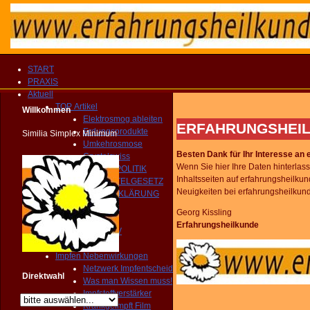
START
PRAXIS
Aktuell
TOP Artikel
Willkommen
Elektrosmog ableiten
ERFAHRUNGSHEIL
Erdungsprodukte
Similia Simplex Minimum
Umkehrosmose
Besten Dank für Ihr Interesse an 
Crystalswiss
Wenn Sie hier Ihre Daten hinterlas
GESUNDHEITSPOLITIK
Inhaltsseiten auf erfahrungsheilku
HEILMITTELGESETZ
Neuigkeiten bei erfahrungsheilkund
IMPFAUFKLÄRUNG
YOUTUBE Kanal
Georg Kissling
IMPRESSIONEN
Erfahrungsheilkunde
MEDIEN ARCHIV
Homöopathie TV
Impfen Nebenwirkungen
Netzwerk Impfentscheid
Direktwahl
Was man Wissen muss!
Impfstoffverstärker
Krankgeimpft Film