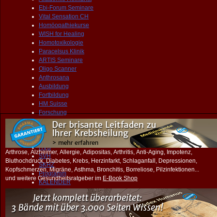
Ebi-Forum Seminare
Vital Sensation CH
Homöopathiekurse
WISH for Healing
Homotoxikologie
Paracelsus Klinik
ARTIS Seminare
Oligo Scanner
Anthrosana
Ausbildung
Fortbildung
HM Suisse
Forschung
Simillimum
Seminare
Museen
HVS
Arthrose, Alzheimer, Allergie, Adipositas, Arthritis, Anti-Aging, Impotenz,
SVH
Bluthochdruck, Diabetes, Krebs, Herzinfarkt, Schlaganfall, Depressionen,
SKHZ
Kopfschmerzen, Migräne, Asthma, Bronchitis, Borreliose, Pilzinfektionen...
Programm
und weitere Gesundheitsratgeber im
E-Book Shop
KALENDER
Veranstaltungen
START
PRAXIS