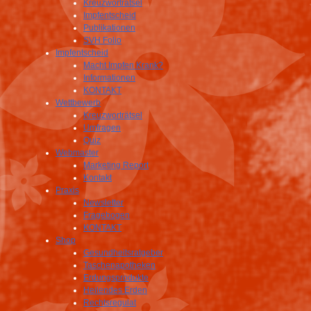
Kreuzworträtsel
Impfentscheid
Publikationen
SVH Folio
Impfentscheid
Macht Impfen Krank?
Informationen
KONTAKT
Wettbewerb
Kreuzworträtsel
Umfragen
Quiz
Webmaster
Marketing Report
Kontakt
Praxis
Newsletter
Fragebogen
KONTAKT
Shop
Gesundheitsratgeber
Taschenapotheken
Erdungsprodukte
Heilendes Erden
Rechtsregulat