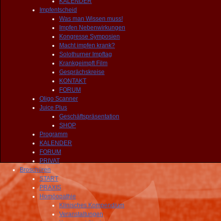
KALENDER
Impfentscheid
Was man Wissen muss!
Impfen Nebenwirkungen
Kongresse Symposien
Macht impfen krank?
Solothurner Impftag
Krankgeimpft Film
Gesprächskreise
KONTAKT
FORUM
Oligo Scanner
Juice Plus
Geschäftspräsentation
SHOP
Programm
KALENDER
FORUM
PRIVAT
Broschüren
START
PRAXIS
Homöopathie
Klinisches Kompendium
Veranstaltungen