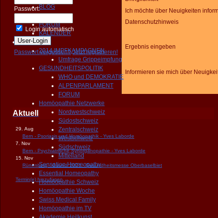
BLOG
Passwort:
Ich möchte über Neuigkeiten inform
NEWS
Datenschutzhinweis
FORUM
Login automatisch
KALENDER
Aktivitäten
Ergebnis eingeben
2014 IMPFKAMPAGNEN
Passwort vergessen?
Jetzt registrieren!
Umfrage Grippeimpfung
GESUNDHEITSPOLITIK
Informieren sie mich über Neuigkei
WHO und DEMOKRATIE
ALPENPARLAMENT
FORUM
Homöopathie Netzwerke
Nordwestschweiz
Aktuell
Südostschweiz
29. Aug
Zentralschweiz
Bern - Psoriasis und Homöopathik - Yves Laborde
Westschweiz
7. Nov
Südschweiz
Bern - Psychiatrische Synorganopathie - Yves Laborde
Mittelland
15. Nov
Sensation Homeopathy
Rünenberg - Gsundi 2026 - Gesundheitsmesse Oberbaselbiet
Essential Homeopathy
Termin(e) hinzufügen
Homöopathie Schweiz
Homöopathie Woche
Swiss Medical Family
Homöopathie im TV
Akademie Heilkunst