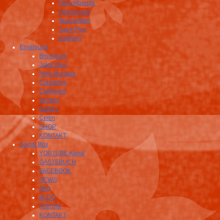
Noni Morinda
Homeocard
Wasserfilter
Juice Plus
Earthing
Ernährung
Broschüre
Juice Plus
Noni Morinda
Colostrum
CellReset
Vemma
Edifors
Cellin
SHOP
KONTAKT
Social Box
YOUTUBE Kanal
GÄSTEBUCH
FACEBOOK
NEWS
FAQ
BLOG
FORUM
KONTAKT