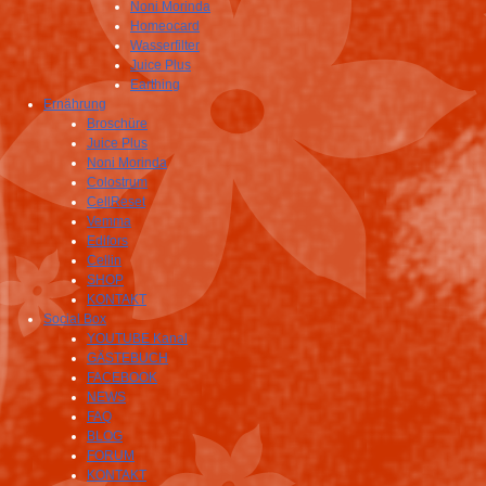
Noni Morinda
Homeocard
Wasserfilter
Juice Plus
Earthing
Ernährung
Broschüre
Juice Plus
Noni Morinda
Colostrum
CellReset
Vemma
Edifors
Cellin
SHOP
KONTAKT
Social Box
YOUTUBE Kanal
GÄSTEBUCH
FACEBOOK
NEWS
FAQ
BLOG
FORUM
KONTAKT