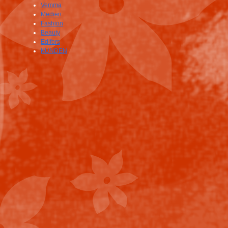
Vemma
Medien
Fashion
Beauty
Edifors
KUNDEN