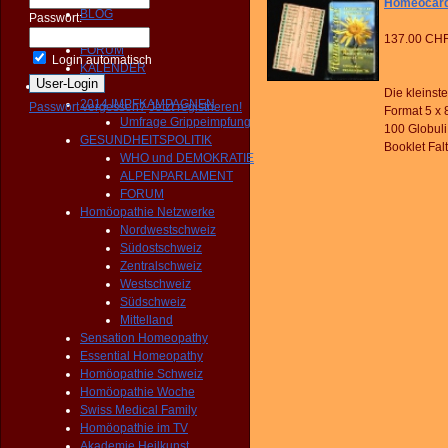
Homeocard
BLOG
Passwort:
NEWS
137.00 CH
FORUM
Login automatisch
KALENDER
Aktivitäten
Die kleinst
2014 IMPFKAMPAGNEN
Passwort vergessen?
Jetzt registrieren!
Format 5 x 8
Umfrage Grippeimpfung
100 Globuli
GESUNDHEITSPOLITIK
Booklet Fal
WHO und DEMOKRATIE
ALPENPARLAMENT
FORUM
Homöopathie Netzwerke
Nordwestschweiz
Südostschweiz
Zentralschweiz
Westschweiz
Südschweiz
Mittelland
Sensation Homeopathy
Essential Homeopathy
Homöopathie Schweiz
Homöopathie Woche
Swiss Medical Family
Homöopathie im TV
Akademie Heilkunst