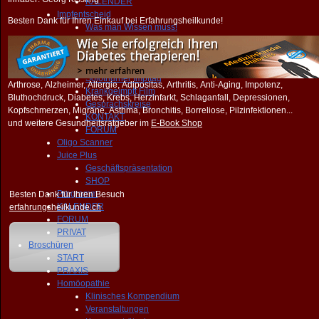
KALENDER
Impfentscheid
Besten Dank für Ihren Einkauf bei Erfahrungsheilkunde!
Was man Wissen muss!
Impfen Nebenwirkungen
Kongresse Symposien
Macht impfen krank?
Solothurner Impftag
Arthrose, Alzheimer, Allergie, Adipositas, Arthritis, Anti-Aging, Impotenz,
Krankgeimpft Film
Bluthochdruck, Diabetes, Krebs, Herzinfarkt, Schlaganfall, Depressionen,
Gesprächskreise
Kopfschmerzen, Migräne, Asthma, Bronchitis, Borreliose, Pilzinfektionen...
KONTAKT
und weitere Gesundheitsratgeber im
E-Book Shop
FORUM
Oligo Scanner
Juice Plus
Geschäftspräsentation
SHOP
Programm
Besten Dank für Ihren Besuch
KALENDER
erfahrungsheilkunde.ch
FORUM
PRIVAT
Broschüren
START
PRAXIS
Homöopathie
Klinisches Kompendium
Veranstaltungen