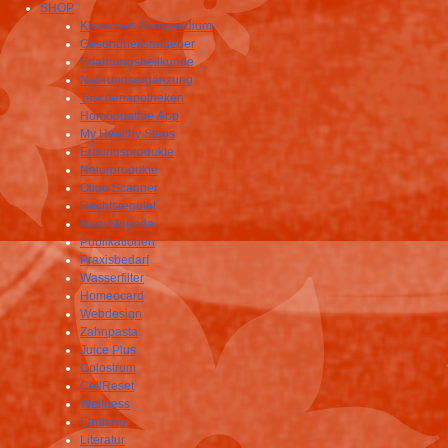
SHOP
Klinisches Kompendium
Gesundheitsratgeber
Erfahrungsheilkunde
Nahrungsergänzung
Taschenapotheken
Homöopathie App
My Healthy Steps
Erdungsprodukte
Naturprodukte
Oligo Scanner
Rechtsregulat
Noni Morinda
Publikationen
Praxisbedarf
Wasserfilter
Homeocard
Webdesign
Zahnpasta
Juice Plus
Colostrum
CellReset
Wellness
Earthing
Literatur