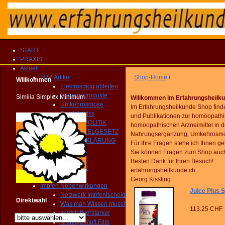
START
PRAXIS
Aktuell
TOP Artikel
Shop-Home
/
Willkommen
Elektrosmog ableiten
Erdungsprodukte
Similia Simplex Minimum
Willkommen im Erfahrungsheilk
Umkehrosmose
Im Erfahrungsheilkunde Shop find
Crystalswiss
und Publikationen zur homöopathi
GESUNDHEITSPOLITIK
homöopathischen Arzneimittel in d
HEILMITTELGESETZ
Nahrungsergänzung, Umkehrosmose 
IMPFAUFKLÄRUNG
Für Ihre Fragen stehe ich Ihnen g
YOUTUBE Kanal
Sie können Fragen zum Shop auc
IMPRESSIONEN
Besten Dank für Ihren Besuch!
MEDIEN ARCHIV
erfahrungsheilkunde.ch
Homöopathie TV
Georg Kissling
Impfen Nebenwirkungen
Juice Plus
Netzwerk Impfentscheid
Direktwahl
Was man Wissen muss!
113.25 CHF
Impfstoffverstärker
Krankgeimpft Film