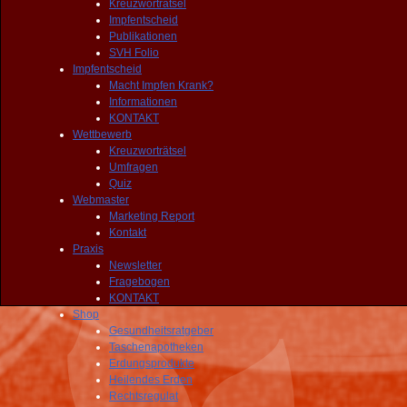
Kreuzworträtsel
Impfentscheid
Publikationen
SVH Folio
Impfentscheid
Macht Impfen Krank?
Informationen
KONTAKT
Wettbewerb
Kreuzworträtsel
Umfragen
Quiz
Webmaster
Marketing Report
Kontakt
Praxis
Newsletter
Fragebogen
KONTAKT
Shop
Gesundheitsratgeber
Taschenapotheken
Erdungsprodukte
Heilendes Erden
Rechtsregulat