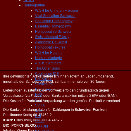
NEWS
Homöopathie
WISH for Children Freiburg
Vital Sensation Sankaran
Sensation Homeopathy
Essential Homeopathy
Homöopathie Schweiz
Swiss Medical Family
Akademie Heilkunst
Homöopathiekurse
WISH for Healing
Homotoxikologie
ARTIS Seminare
The Other Song
Coethener ICE
Ihre gewünschten Artikel liefere Ich Ihnen sofern an Lager umgehend,
HM Suisse
innerhalb der Schweiz per Post, zahlbar innerhalb von 30 Tagen.
Simillimum
Predictive
Lieferungen ausserhalb der Schweiz erfolgen grundsätzlich gegen
HVS
Vorauskasse (via Paypal oder Banktransaktion mittels SEPA oder IBAN).
SVH
Die Kosten für Porto und Verpackung werden gemäss Posttarif verrechnet.
SVHA
Die Bankverbindungsdaten für
Zahlungen in Schweizer Franken:
SAHP
Postfinance Konto 60-47452-2
SHI
IBAN: CH89 0900 0000 6004 7452 2
SKHZ
BIC: POFICHBEXXX
FORUM
Inhaber: Georg Kissling