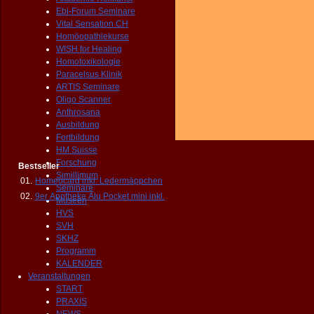
Ebi-Forum Seminare
Vital Sensation CH
Homöopathiekurse
WISH for Healing
Homotoxikologie
Paracelsus Klinik
ARTIS Seminare
Oligo Scanner
Anthrosana
Ausbildung
Fortbildung
HM Suisse
Forschung
Bestseller
Simillimum
01.
Homeocard inkl. Ledermäppchen
Seminare
02.
9er Apotheke Alu Pocket mini inkl.
Museen
HVS
SVH
SKHZ
Programm
KALENDER
Veranstaltungen
START
PRAXIS