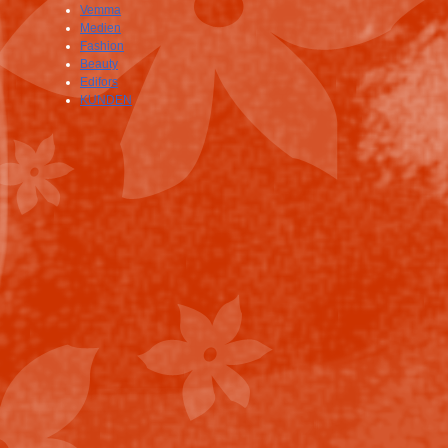
Vemma
Medien
Fashion
Beauty
Edifors
KUNDEN