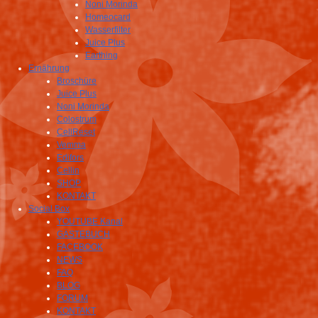
Noni Morinda
Homeocard
Wasserfilter
Juice Plus
Earthing
Ernährung
Broschüre
Juice Plus
Noni Morinda
Colostrum
CellReset
Vemma
Edifors
Cellin
SHOP
KONTAKT
Social Box
YOUTUBE Kanal
GÄSTEBUCH
FACEBOOK
NEWS
FAQ
BLOG
FORUM
KONTAKT