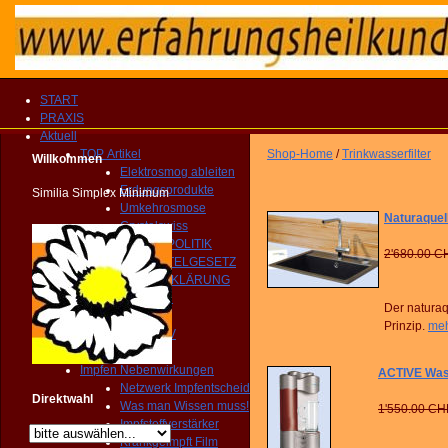
START
PRAXIS
Aktuell
TOP Artikel
Shop-Home
/
Trinkwasserfilter
Willkommen
Elektrosmog ableiten
Erdungsprodukte
Similia Simplex Minimum
Umkehrosmose
Naturaquel
Crystalswiss
GESUNDHEITSPOLITIK
2'680.00 C
HEILMITTELGESETZ
IMPFAUFKLÄRUNG
YOUTUBE Kanal
Der natura
IMPRESSIONEN
Prinzip.
meh
MEDIEN ARCHIV
Homöopathie TV
Impfen Nebenwirkungen
ACTIVE Wasse
Netzwerk Impfentscheid
Direktwahl
Was man Wissen muss!
1'550.00 CH
Impfstoffverstärker
Krankgeimpft Film