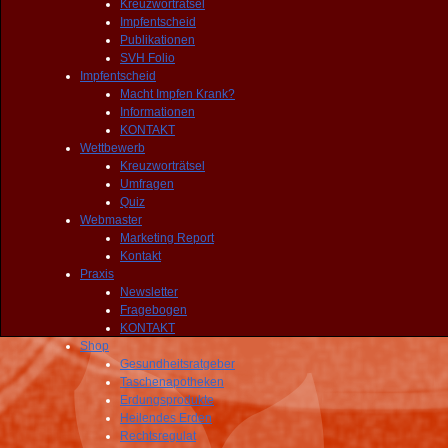
Kreuzworträtsel
Impfentscheid
Publikationen
SVH Folio
Impfentscheid
Macht Impfen Krank?
Informationen
KONTAKT
Wettbewerb
Kreuzworträtsel
Umfragen
Quiz
Webmaster
Marketing Report
Kontakt
Praxis
Newsletter
Fragebogen
KONTAKT
Shop
Gesundheitsratgeber
Taschenapotheken
Erdungsprodukte
Heilendes Erden
Rechtsregulat