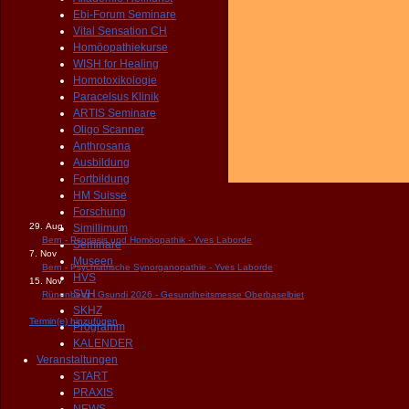
Ebi-Forum Seminare
Vital Sensation CH
Homöopathiekurse
WISH for Healing
Homotoxikologie
Paracelsus Klinik
ARTIS Seminare
Oligo Scanner
Anthrosana
Ausbildung
Fortbildung
HM Suisse
Forschung
29. Aug
Simillimum
Bern - Psoriasis und Homöopathik - Yves Laborde
Seminare
7. Nov
Museen
Bern - Psychiatrische Synorganopathie - Yves Laborde
HVS
15. Nov
SVH
Rünenberg - Gsundi 2026 - Gesundheitsmesse Oberbaselbiet
SKHZ
Termin(e) hinzufügen
Programm
KALENDER
Veranstaltungen
START
PRAXIS