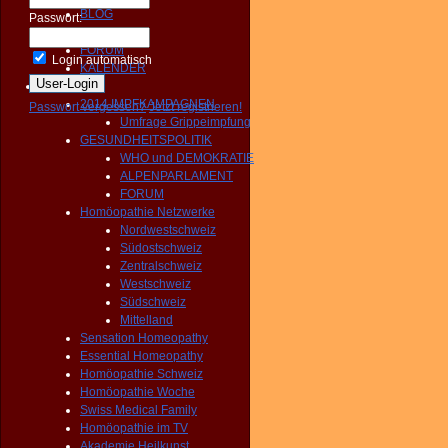
BLOG
Passwort:
NEWS
FORUM
Login automatisch
KALENDER
Aktivitäten
2014 IMPFKAMPAGNEN
Passwort vergessen?
Jetzt registrieren!
Umfrage Grippeimpfung
GESUNDHEITSPOLITIK
WHO und DEMOKRATIE
ALPENPARLAMENT
FORUM
Homöopathie Netzwerke
Nordwestschweiz
Südostschweiz
Zentralschweiz
Westschweiz
Südschweiz
Mittelland
Sensation Homeopathy
Essential Homeopathy
Homöopathie Schweiz
Homöopathie Woche
Swiss Medical Family
Homöopathie im TV
Akademie Heilkunst