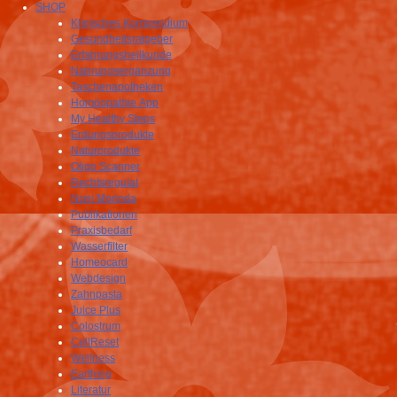
SHOP
Klinisches Kompendium
Gesundheitsratgeber
Erfahrungsheilkunde
Nahrungsergänzung
Taschenapotheken
Homöopathie App
My Healthy Steps
Erdungsprodukte
Naturprodukte
Oligo Scanner
Rechtsregulat
Noni Morinda
Publikationen
Praxisbedarf
Wasserfilter
Homeocard
Webdesign
Zahnpasta
Juice Plus
Colostrum
CellReset
Wellness
Earthing
Literatur