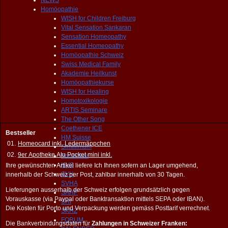
NEWS
Homöopathie
WISH for Children Freiburg
Vital Sensation Sankaran
Sensation Homeopathy
Essential Homeopathy
Homöopathie Schweiz
Swiss Medical Family
Akademie Heilkunst
Homöopathiekurse
WISH for Healing
Homotoxikologie
ARTIS Seminare
The Other Song
Coethener ICE
Bestseller
HM Suisse
01.
Homeocard inkl. Ledermäppchen
Simillimum
02.
9er Apotheke Alu Pocket mini inkl.
Predictive
HVS
Ihre gewünschten Artikel liefere Ich Ihnen sofern an Lager umgehend,
SVH
innerhalb der Schweiz per Post, zahlbar innerhalb von 30 Tagen.
SVHA
Lieferungen ausserhalb der Schweiz erfolgen grundsätzlich gegen
SAHP
Vorauskasse (via Paypal oder Banktransaktion mittels SEPA oder IBAN).
SHI
Die Kosten für Porto und Verpackung werden gemäss Posttarif verrechnet.
SKHZ
FORUM
Die Bankverbindungsdaten für
Zahlungen in Schweizer Franken: