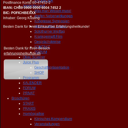
KALENDER
Postfinance Konto 60-47452-2
Impfentscheid
IBAN: CH89 0900 0000 6004 7452 2
Was man Wissen muss!
BIC: POFICHBEXXX
Impfen Nebenwirkungen
Inhaber: Georg Kissling
Kongresse Symposien
Macht impfen krank?
Besten Dank für Ihren Einkauf bei Erfahrungsheilkunde!
Solothurner Impftag
Krankgeimpft Film
Gesprächskreise
KONTAKT
Besten Dank für Ihren Besuch
FORUM
erfahrungsheilkunde.ch
Oligo Scanner
Juice Plus
Geschäftspräsentation
SHOP
Programm
KALENDER
FORUM
PRIVAT
Broschüren
START
PRAXIS
Homöopathie
Klinisches Kompendium
Veranstaltungen