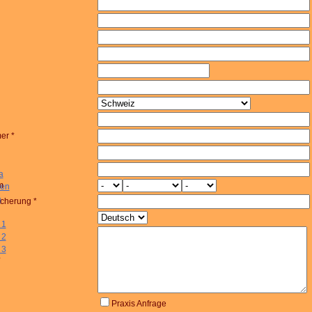
er *
a
m
pen
a
cherung *
 1
 2
 3
?
Praxis Anfrage