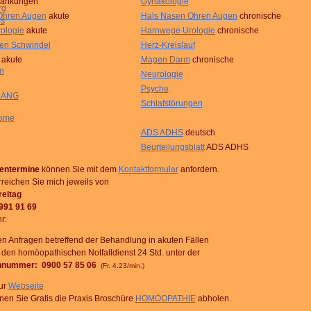
rankungen
Gynäkologie
rg
Ohren Augen
akute
Hals Nasen Ohren Augen
chronische
us
ologie
akute
Harnwege Urologie
chronische
en Schwindel
Herz-Kreislauf
akute
Magen Darm
chronische
n
Neurologie
Psyche
 LANG
Schlafstörungen
ome
ADS ADHS
deutsch
Beurteilungsblatt
ADS ADHS
entermine
können Sie mit dem
Kontaktformular
anfordern.
rreichen Sie mich jeweils von
reitag
 991 91 69
hr
:
n Anfragen betreffend der Behandlung in akuten Fällen
 den homöopathischen Notfalldienst 24 Std. unter der
onnummer: 0900 57 85 06
(Fr. 4.23/min.)
ur
Webseite
en Sie Gratis die Praxis Broschüre
HOMÖOPATHIE
abholen.