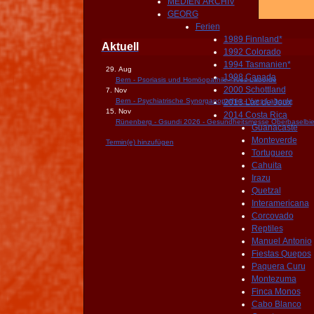
MEDIEN ARCHIV
GEORG
Ferien
1989 Finnland*
Aktuell
1992 Colorado
1994 Tasmanien*
29. Aug
1998 Canada
Bern - Psoriasis und Homöopathik - Yves Laborde
2000 Schottland
7. Nov
Bern - Psychiatrische Synorganopathie - Yves Laborde
2013 Lac de Joux
15. Nov
2014 Costa Rica
Rünenberg - Gsundi 2026 - Gesundheitsmesse Oberbaselbie
Guanacaste
Monteverde
Termin(e) hinzufügen
Tortuguero
Cahuita
Irazu
Quetzal
Interamericana
Corcovado
Reptiles
Manuel Antonio
Fiestas Quepos
Paquera Curu
Montezuma
Finca Monos
Cabo Blanco