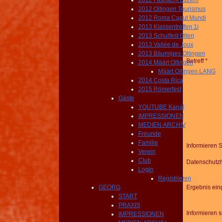
2012 Fasnacht Luzern
2012 Oltingen Tourismus
2012 Roma Caput Mundi
2013 Klassentreffen 1i
2013 Schulfest Olten
2013 Vallée de Joux
2013 Bäumiges Oltingen
Betreff *
2014 Määrt Oltingen
Määrt Oltingen LANG
2014 Costa Rica
2015 Römerfest
Gäste
YOUTUBE Kanal
IMPRESSIONEN
MEDIEN ARCHIV
Freunde
Familie
Informieren 
Verein
Club
Datenschutz
Login
Registrieren
GEORG
Ergebnis ei
START
PRAXIS
Informieren 
IMPRESSIONEN