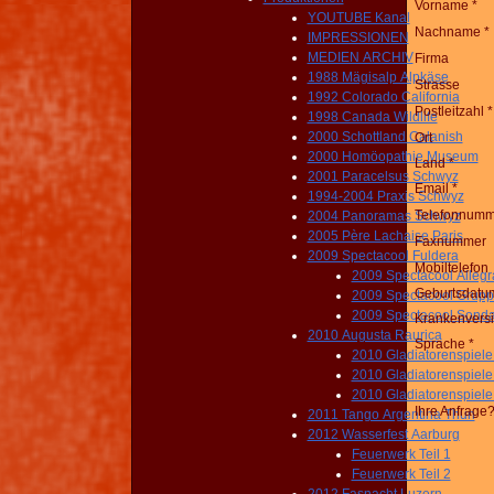
Vorname *
YOUTUBE Kanal
Nachname *
IMPRESSIONEN
MEDIEN ARCHIV
Firma
1988 Mägisalp Alpkäse
Strasse
1992 Colorado California
Postleitzahl *
1998 Canada Wildlife
2000 Schottland Calanish
Ort
2000 Homöopathie Museum
Land *
2001 Paracelsus Schwyz
Email *
1994-2004 Praxis Schwyz
Telefonnumm
2004 Panoramas Schwyz
2005 Père Lachaise Paris
Faxnummer
2009 Spectacool Fuldera
Mobiltelefon
2009 Spectacool Allegr
Geburtsdatu
2009 Spectacool Grup
2009 Spectacool Sond
Krankenversi
2010 Augusta Raurica
Sprache *
2010 Gladiatorenspiele
2010 Gladiatorenspiele
2010 Gladiatorenspiele
Ihre Anfrage
2011 Tango Argentina Thun
2012 Wasserfest Aarburg
Feuerwerk Teil 1
Feuerwerk Teil 2