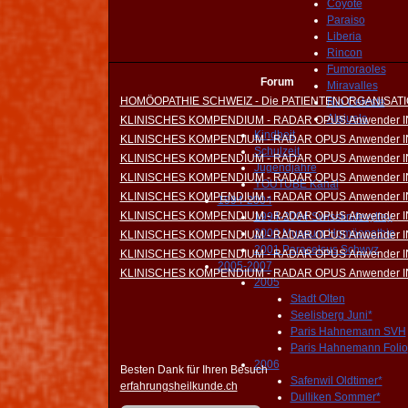
Coyote
Paraiso
Liberia
Rincon
Fumoraoles
Forum
Miravalles
HOMÖOPATHIE SCHWEIZ - Die PATIENTENORGANISAT
Rio Celeste
Alajuela
KLINISCHES KOMPENDIUM - RADAR OPUS Anwender 
Kindheit
KLINISCHES KOMPENDIUM - RADAR OPUS Anwender 
Schulzeit
KLINISCHES KOMPENDIUM - RADAR OPUS Anwender 
Jugendjahre
KLINISCHES KOMPENDIUM - RADAR OPUS Anwender 
YOUTUBE Kanal
KLINISCHES KOMPENDIUM - RADAR OPUS Anwender 
1994-2004
KLINISCHES KOMPENDIUM - RADAR OPUS Anwender 
1994-2004 Swissknifevylley
2000 Museum Homöopathie
KLINISCHES KOMPENDIUM - RADAR OPUS Anwender 
2001 Paracelsus Schwyz
KLINISCHES KOMPENDIUM - RADAR OPUS Anwender 
2005-2007
KLINISCHES KOMPENDIUM - RADAR OPUS Anwender 
2005
Stadt Olten
Seelisberg Juni*
Paris Hahnemann SVH
Paris Hahnemann Folio
2006
Besten Dank für Ihren Besuch
Safenwil Oldtimer*
erfahrungsheilkunde.ch
Dulliken Sommer*