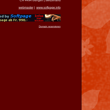
CH 4494 oltingen | switzerland
webmaster
|
www.softpage.info
Domain reservieren