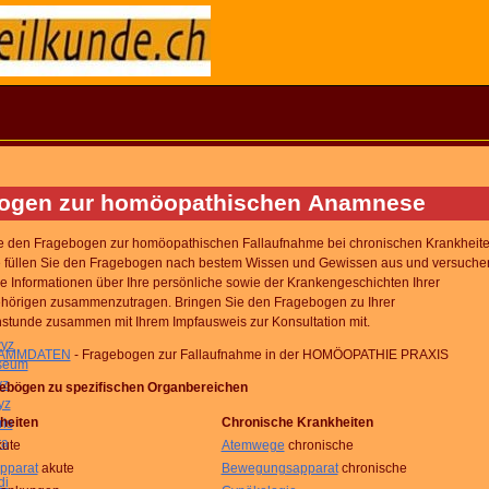
ogen zur homöopathischen Anamnese
ie den Fragebogen zur homöopathischen Fallaufnahme bei chronischen Krankheit
tte füllen Sie den Fragebogen nach bestem Wissen und Gewissen aus und versuche
le Informationen über Ihre persönliche sowie der Krankengeschichten Ihrer
hörigen zusammenzutragen. Bringen Sie den Fragebogen zu Ihrer
hstunde zusammen mit Ihrem Impfausweis zur Konsultation mit.
hwyz
AMMDATEN
- Fragebogen zur Fallaufnahme in der HOMÖOPATHIE PRAXIS
seum
yz
ebögen zu spezifischen Organbereichen
yz
heiten
Chronische Krankheiten
is
ra
ute
Atemwege
chronische
pparat
akute
Bewegungsapparat
chronische
di