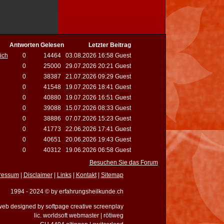
Antworten
Gelesen
Letzter Beitrag
ich
0
14464
03.08.2026 16:58 Guest
0
25000
29.07.2026 20:21 Guest
0
38387
21.07.2026 09:29 Guest
0
41548
19.07.2026 18:41 Guest
0
40880
19.07.2026 16:51 Guest
0
39088
15.07.2026 08:33 Guest
0
38886
07.07.2026 15:23 Guest
0
41773
22.06.2026 17:41 Guest
0
40651
20.06.2026 19:43 Guest
0
40312
19.06.2026 06:58 Guest
Besuchen Sie das Forum
ressum
|
Disclaimer
|
Links
|
Kontakt
|
Sitemap
1994 - 2024 © by erfahrungsheilkunde.ch
eb designed by softpage creative screenplay
lic. worldsoft webmaster | rötiweg