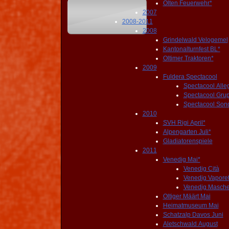
Olten Feuerwehr*
2007
2008-2011
2008
Grindelwald Velogemel
Kantonalturnfest BL*
Oltimer Traktoren*
2009
Fuldera Spectacool
Spectacool Alle
Spectacool Gru
Spectacool Son
2010
SVH Rigi April*
Alpengarten Juli*
Gladiatorenspiele
2011
Venedig Mai*
Venedig Cità
Venedig Vaporet
Venedig Masche
Oltiger Määrt Mai
Heimatmuseum Mai
Schatzalp Davos Juni
Aletschwald August