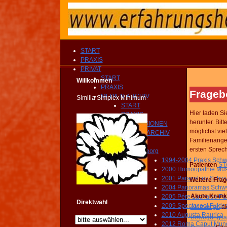
START
PRAXIS
PRIVAT
START
Willkommen
PRAXIS
Frageb
MEDIEN ARCHIV
Similia Simplex Minimum
START
Hier laden S
PRAXIS
herunter. Bi
IMPRESSIONEN
möglichst vie
MEDIEN ARCHIV
Familienange
PRIVAT
ersten Sprec
Georg
1994-2004 Praxis Sc
Patienten
ST
2000 Homöopathie Mu
2001 Paracelsus Schw
Weitere Frag
2004 Panoramas Schw
Akute Krank
2005 Pére Lachaise Par
Direktwahl
2009 Spectacool Fulde
Atemwege
ak
2010 Augusta Raurica
Bewegungsa
2012 Roma Caput Mun