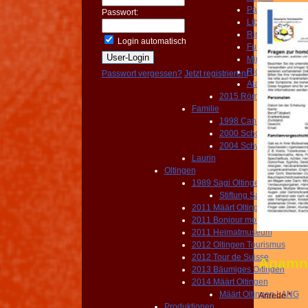
Paraiso
Passwort:
Liberia
Rincon
Login automatisch
Fumoraoles
Miravalles
Rio Celeste
Passwort vergessen?
Jetzt registrieren!
Alajuela
2015 Römerfest
Familie
1998 Canada
2000 Schottland
2004 Schwyz Panoram
Laurin
Oltingen
1989 Sagi Oltingen
Stiftung Sagi Oltingen
2011 Määrt Oltingen
2011 Bonjour mon coeur
2011 Heimatmuseum
2012 Oltingen Tourismus
2012 Tour de Suisse
Anamn
2013 Bäumiges Oltingen
2014 Määrt Oltingen
Määrt Oltingen LANG
Anrede *
Produktionen