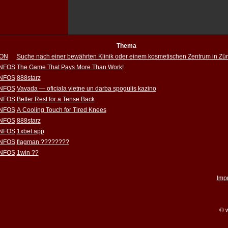
Thema
ION
Suche nach einer bewährten Klinik oder einem kosmetischen Zentrum in Zür
INFOS
The Game That Pays More Than Work!
INFOS
888starz
INFOS
Vavada — oficiala vietne un darba spogulis kazino
INFOS
Better Rest for a Tense Back
INFOS
A Cooling Touch for Tired Knees
INFOS
888starz
INFOS
1xbet app
INFOS
flagman ????????
INFOS
1win ??
Imp
© w