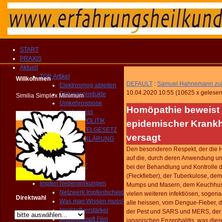
START
PRAXIS
Aktuell
TOP Artikel
Willkommen
DEFAULT
:
Samuel Hahnemann zum 
Elektrosmog ableiten
10.04.2020 10:55
(
10625 x gelese
Erdungsprodukte
Similia Simplex Minimum
Umkehrosmose
Homöpathie beweist 
Crystalswiss
GESUNDHEITSPOLITIK
epidemischer Krankh
HEILMITTELGESETZ
versagt
IMPFAUFKLÄRUNG
YOUTUBE Kanal
Den besonderen Respekt, der die H
IMPRESSIONEN
auf die, durch deren Anwendung und
MEDIEN ARCHIV
bei der Behandlung und Kontrolle 
Homöopathie TV
(Fleckfieber), der Tuberkulose, dem
Impfen Nebenwirkungen
Mumps und Masern, dem Keuchhusten
Netzwerk Impfentscheid
vielen weiteren infektiösen, sogena
Direktwahl
Was man Wissen muss!
alle heissen, vom Dengue-Fieber, 
Impfstoffverstärker
der Pest und SARS und MERS, der 
Krankgeimpft Film
japanischen Enzephalitis, was die