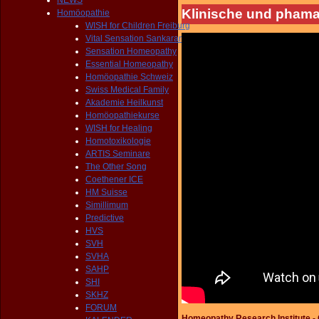
NEWS
Klinische und phama
Homöopathie
WISH for Children Freiburg
Vital Sensation Sankaran
Sensation Homeopathy
Essential Homeopathy
Homöopathie Schweiz
Swiss Medical Family
Akademie Heilkunst
Homöopathiekurse
WISH for Healing
Homotoxikologie
ARTIS Seminare
The Other Song
Coethener ICE
HM Suisse
Simillimum
Predictive
HVS
SVH
SVHA
SAHP
SHI
SKHZ
FORUM
Homeopathy Research Institute -