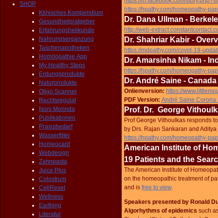
https://m.facebook.com/story.ph
SHOP
https://hpathy.com/homeopathy-pap
Klinisches Kompendium
Dr. Dana Ullman - Berkele
Gesundheitsratgeber
http://web-extract.constantcontact.c
Erfahrungsheilkunde
Nahrungsergänzung
Dr. Shahriar Kabir - Overv
Taschenapotheken
https://mdpathy.com/covid-19-upda
Homöopathie App
Dr. Amarsinha Nikam - In
My Healthy Steps
https://hpathy.com/homeopathy-pa
Erdungsprodukte
Dr. André Saine - Canada
Naturprodukte
Onlienversion:
https://www.little
Oligo Scanner
PDF Version:
André Saine Corona
Rechtsregulat
Noni Morinda
Prof. Dr. George Vithoulk
Publikationen
Prof George Vithoulkas responds to
Praxisbedarf
by Drs. Rajan Sankaran and Aditya
Wasserfilter
https://hpathy.com/homeopathy-pap
Homeocard
American Institute of Ho
Webdesign
19 Patients and the Sear
Zahnpasta
The American Institute of Homeopat
Juice Plus
on the homeopathic treatment of pat
Colostrum
and is
free to view
.
CellReset
Wellness
Speakers presented by Ronald Du
Earthing
Algorhythms of epidemics
such as
Literatur