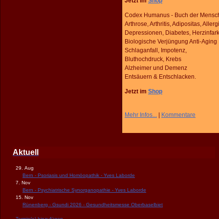
Jetzt im
Shop
Codex Humanus - Buch der Menschl
Arthrose, Arthritis, Adipositas, Allerg
Depressionen, Diabetes, Herzinfark
Biologische Verjüngung Anti-Aging
Schlaganfall, Impotenz,
Bluthochdruck, Krebs
Alzheimer und Demenz
Entsäuern & Entschlacken.
Jetzt im
Shop
Mehr Infos...
|
Kommentare
Aktuell
29. Aug
Bern - Psoriasis und Homöopathik - Yves Laborde
7. Nov
Bern - Psychiatrische Synorganopathie - Yves Laborde
15. Nov
Rünenberg - Gsundi 2026 - Gesundheitsmesse Oberbaselbiet
Termin(e) hinzufügen