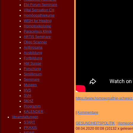
Ebi-Forum Seminare
Vital Sensation CH
Homöopathiekurse
WISH for Healing
Homotoxikologie
Paracelsus Klinik
ARTIS Seminare
Oligo Scanner
Anthrosana
Ausbildung
Fortbildung
HM Suisse
Forschung
Simillimum
Seminare
Museen
HVS
SVH
https://www.homoeopathie-schweiz
SKHZ
Programm
KALENDER
|
Kommentare
Veranstaltungen
START
GESUNDHEITSPOLITIK
:
Homeopath
PRAXIS
08.04.2020 00:08
(
10132 x gelese