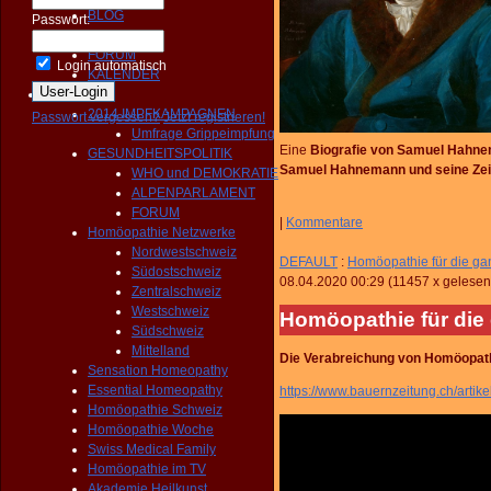
BLOG
Passwort:
NEWS
FORUM
Login automatisch
KALENDER
Aktivitäten
2014 IMPFKAMPAGNEN
Passwort vergessen?
Jetzt registrieren!
Umfrage Grippeimpfung
Eine
Biografie von Samuel Hahn
GESUNDHEITSPOLITIK
Samuel Hahnemann und seine Zei
WHO und DEMOKRATIE
ALPENPARLAMENT
FORUM
|
Kommentare
Homöopathie Netzwerke
Nordwestschweiz
DEFAULT
:
Homöopathie für die ga
Südostschweiz
08.04.2020 00:29
(
11457 x gelesen
Zentralschweiz
Westschweiz
Homöopathie für die
Südschweiz
Mittelland
Die Verabreichung von Homöopath
Sensation Homeopathy
Essential Homeopathy
https://www.bauernzeitung.ch/arti
Homöopathie Schweiz
Homöopathie Woche
Swiss Medical Family
Homöopathie im TV
Akademie Heilkunst