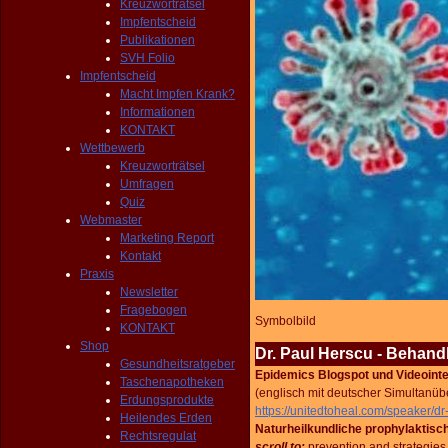
Kreuzworträtsel
Impfentscheid
Publikationen
SVH Folio
Impfentscheid
Macht Impfen Krank?
Informationen
KONTAKT
Wettbewerb
Kreuzworträtsel
Umfragen
Quiz
Webmaster
Marketing Report
Kontakt
Praxis
Newsletter
Fragebogen
Symbolbild
KONTAKT
Shop
Dr. Paul Herscu - Behan
Gesundheitsratgeber
Epidemics Blogspot und Videointe
Taschenapotheken
(englisch mit deutscher Simultanüb
Erdungsprodukte
https://unitedtoheal.com/speaker/d
Heilendes Erden
Naturheilkundliche prophylaktis
Rechtsregulat
scroll to:
prevention and strategies