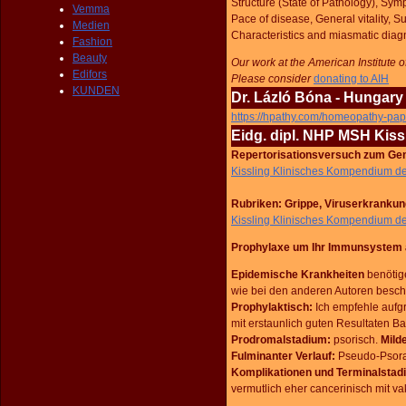
Structure (State of Pathology), Sym
Vemma
Pace of disease, General vitality, S
Medien
Characteristics and miasmatic diag
Fashion
Beauty
Our work at the American Institute
Edifors
Please consider
donating to AIH
KUNDEN
Dr. Lázló Bóna - Hungary
https://hpathy.com/homeopathy-pap
Eidg. dipl. NHP MSH Kiss
Repertorisationsversuch zum Ge
Kissling Klinisches Kompendium d
Rubriken: Grippe, Viruserkrankun
Kissling Klinisches Kompendium d
Prophylaxe
um
Ihr Immunsystem 
Epidemische Krankheiten
benötig
wie bei den anderen Autoren besch
Prophylaktisch:
Ich empfehle aufg
mit erstaunlich guten Resultaten Ba
Prodromalstadium:
psorisch.
Milde
Fulminanter Verlauf:
Pseudo-Psora
Komplikationen und Terminalsta
vermutlich eher cancerinisch mit v