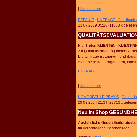
|
Kommentare
DEFAULT
:
UMFRAGE - Feedbacks 
23.07.2019 05:26
(
11563 x gelesen
QUALITÄTSEVALUATION -
Hier finden
KLIENTEN / KLIENTIN
zur Qualitätserhebung meiner Arbei
Die Umfrage ist
anonym
und dauert
Starten Sie den Fragebogen, indem 
UMFRAGE
|
Kommentare
HOMÖOPATHIE PRAXIS
:
Gesundh
29.09.2014 21:39
(
22713 x gelese
Neu im Shop GESUNDH
Ausführliche Gesundheitsratgebe
für verschiedene Beschwerden