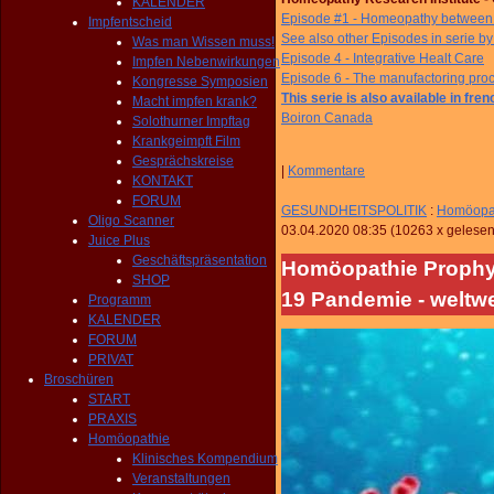
KALENDER
Episode #1 - Homeopathy between f
Impfentscheid
See also other Episodes in serie by s
Was man Wissen muss!
Episode
4 - Integrative Healt Care
Impfen Nebenwirkungen
Episode
6 - The manufactoring pro
Kongresse Symposien
This serie is also available in fren
Macht impfen krank?
Boiron Canada
Solothurner Impftag
Krankgeimpft Film
Gesprächskreise
|
Kommentare
KONTAKT
FORUM
GESUNDHEITSPOLITIK
:
Homöopat
Oligo Scanner
03.04.2020 08:35
(
10263 x gelese
Juice Plus
Geschäftspräsentation
Homöopathie Prophy
SHOP
19 Pandemie - weltw
Programm
KALENDER
FORUM
PRIVAT
Broschüren
START
PRAXIS
Homöopathie
Klinisches Kompendium
Veranstaltungen