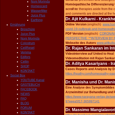
Noni Morinda
Homöopathische Differenzierung 
Homeocard
scroll to:
therapies aside from the 
Wasserfilter
and comments are directed at the 
Juice Plus
Dr. Ajit Kulkarni - Krankh
Earthing
Online Version
(englisch)
www.home
Ernährung
covid-19-outbreak-and-homeopath
Broschüre
PDF Version
(englisch)
CORONAVI
Juice Plus
PERSPECTIVE **INTERVIEW BY 
Noni Morinda
Webseite des Autors
www.ajitkulk
Colostrum
CellReset
Dr. Rajan Sankaran im In
Vemma
Videointerview auf United to He
Edifors
Videomeditation mit Rajan Sanka
Cellin
Dr. Aditya Kasariyans - Ir
SHOP
Cases Reports and Analysis by D
KONTAKT
https://hpathy.com/homeopathy-pape
Social Box
YOUTUBE Kanal
Dr. Manisha und Dr. Manis
GÄSTEBUCH
Eine Analyse des Symptombildes b
FACEBOOK
Arzneimittel
zur Behandlung und 
NEWS
https://www.narayana-verlag.de/s
FAQ
97eeea5f17-365997141
BLOG
FORUM
Dr. Massimo Mangialavori 
KONTAKT