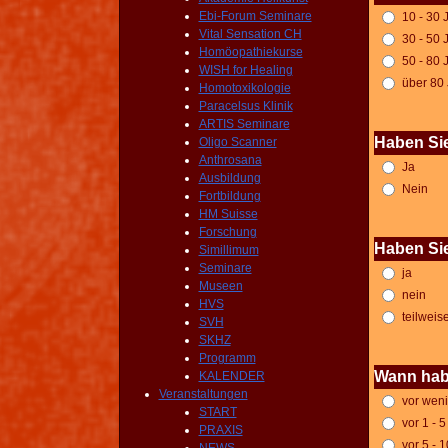
Ebi-Forum Seminare
10 - 30 
Vital Sensation CH
30 - 50 
Homöopathiekurse
50 - 80 
WISH for Healing
über 80
Homotoxikologie
Paracelsus Klinik
ARTIS Seminare
Haben Si
Oligo Scanner
Anthrosana
Ja
Ausbildung
Nein
Fortbildung
HM Suisse
Forschung
Haben Sie
Simillimum
Seminare
ja
Museen
nein
HVS
teilweis
SVH
SKHZ
Programm
Wann habe
KALENDER
Veranstaltungen
vor weni
START
vor 1 - 
PRAXIS
vor 5 - 