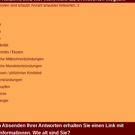
rten sind erlaubt. Anzahl erlaubter Antworten: 3
e
s
s
ivität
mitis / Ekzem
che Mittelohrentzündungen
che Mandelentzündungen
en / plötzlicher Kindstod
ntzündungen
upfen
enie
lergie
Absenden Ihrer Antworten erhalten Sie einen Link mit
Informationen. Wie alt sind Sie?