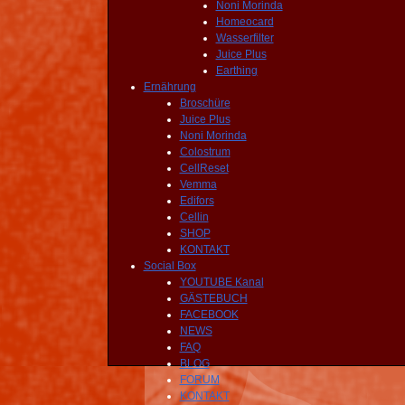
Noni Morinda
Homeocard
Wasserfilter
Juice Plus
Earthing
Ernährung
Broschüre
Juice Plus
Noni Morinda
Colostrum
CellReset
Vemma
Edifors
Cellin
SHOP
KONTAKT
Social Box
YOUTUBE Kanal
GÄSTEBUCH
FACEBOOK
NEWS
FAQ
BLOG
FORUM
KONTAKT