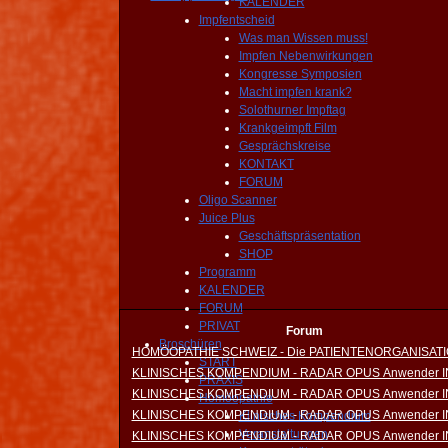
KALENDER
Impfentscheid
Was man Wissen muss!
Impfen Nebenwirkungen
Kongresse Symposien
Macht impfen krank?
Solothurner Impftag
Krankgeimpft Film
Gesprächskreise
KONTAKT
FORUM
Oligo Scanner
Juice Plus
Geschäftspräsentation
SHOP
Programm
KALENDER
FORUM
PRIVAT
Forum
Broschüren
HOMÖOPATHIE SCHWEIZ - Die PATIENTENORGANISAT
START
KLINISCHES KOMPENDIUM - RADAR OPUS Anwender 
PRAXIS
KLINISCHES KOMPENDIUM - RADAR OPUS Anwender 
Homöopathie
KLINISCHES KOMPENDIUM - RADAR OPUS Anwender 
Klinisches Kompendium
Veranstaltungen
KLINISCHES KOMPENDIUM - RADAR OPUS Anwender 