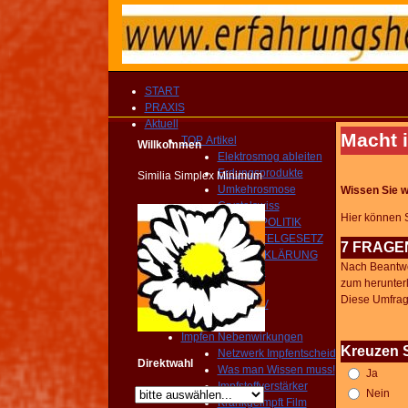
START
PRAXIS
Aktuell
Macht 
TOP Artikel
Willkommen
Elektrosmog ableiten
Erdungsprodukte
Similia Simplex Minimum
Umkehrosmose
Wissen Sie w
Crystalswiss
Hier können S
GESUNDHEITSPOLITIK
HEILMITTELGESETZ
7 FRAGE
IMPFAUFKLÄRUNG
Nach Beantwo
YOUTUBE Kanal
zum herunter
IMPRESSIONEN
Diese Umfrag
MEDIEN ARCHIV
Homöopathie TV
Impfen Nebenwirkungen
Kreuzen S
Netzwerk Impfentscheid
Direktwahl
Was man Wissen muss!
Ja
Impfstoffverstärker
Nein
Krankgeimpft Film