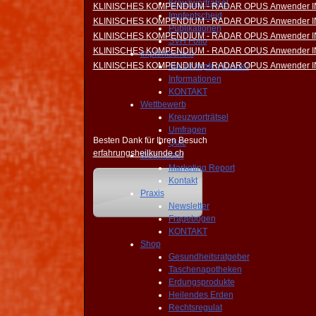
Kreuzworträtsel
KLINISCHES KOMPENDIUM - RADAR OPUS Anwender 
Impfentscheid
KLINISCHES KOMPENDIUM - RADAR OPUS Anwender 
Publikationen
KLINISCHES KOMPENDIUM - RADAR OPUS Anwender 
SVH Folio
KLINISCHES KOMPENDIUM - RADAR OPUS Anwender 
Impfentscheid
KLINISCHES KOMPENDIUM - RADAR OPUS Anwender 
Macht Impfen Krank?
Informationen
KONTAKT
Wettbewerb
Kreuzworträtsel
Umfragen
Besten Dank für Ihren Besuch
Quiz
erfahrungsheilkunde.ch
Webmaster
Marketing Report
Kontakt
Praxis
Newsletter
Fragebogen
KONTAKT
Shop
Gesundheitsratgeber
Taschenapotheken
Erdungsprodukte
Heilendes Erden
Rechtsregulat