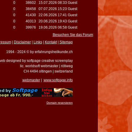
0
38602
15.07.2026 08:33 Guest
0
38458
07.07.2026 15:23 Guest
0
41430
22.06.2026 17:41 Guest
0
40313
20.06.2026 19:43 Guest
0
39976
19.06.2026 06:58 Guest
Besuchen Sie das Forum
ressum
|
Disclaimer
|
Links
|
Kontakt
|
Sitemap
1994 - 2024 © by erfahrungsheilkunde.ch
eb designed by softpage creative screenplay
lic. worldsoft webmaster | rötiweg
CH 4494 oltingen | switzerland
webmaster
|
www.softpage.info
Domain reservieren