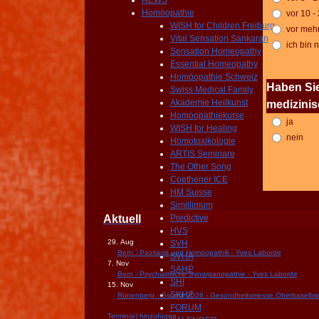
NEWS
Homöopathie
vor 10 -
WISH for Children Freiburg
vor mehr
Vital Sensation Sankaran
ich bin n
Sensation Homeopathy
Essential Homeopathy
Homöopathie Schweiz
Haben Sie
Swiss Medical Family
Akademie Heilkunst
medizini
Homöopathiekurse
ja
WISH for Healing
nein
Homotoxikologie
ARTIS Seminare
The Other Song
Coethener ICE
HM Suisse
Simillimum
Aktuell
Predictive
HVS
29. Aug
SVH
Bern - Psoriasis und Homöopathik - Yves Laborde
SVHA
7. Nov
SAHP
Bern - Psychiatrische Synorganopathie - Yves Laborde
SHI
15. Nov
SKHZ
Rünenberg - Gsundi 2026 - Gesundheitsmesse Oberbaselbie
FORUM
Termin(e) hinzufügen