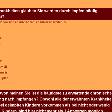
ankheiten glauben Sie werden durch Impfen häufig
ht?
rten sind erlaubt. Anzahl erlaubter Antworten: 5
s
s
n
ie
ivität
mitis
upfen
von meinen Sie ist die häufigste zu erwartende chronische
ng nach Impfungen? Obwohl alle der erwähnten Krankheite
bei geimpften Kindern vorkommen als bei nicht oder wenig
 Kindern, sind hier nicht mehr als 3 Antworten möglich.