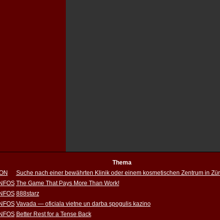
Thema
ION
Suche nach einer bewährten Klinik oder einem kosmetischen Zentrum in Zür
INFOS
The Game That Pays More Than Work!
INFOS
888starz
INFOS
Vavada — oficiala vietne un darba spogulis kazino
INFOS
Better Rest for a Tense Back