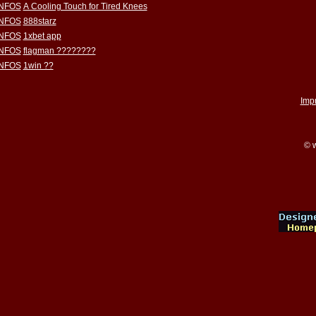
INFOS
A Cooling Touch for Tired Knees
INFOS
888starz
INFOS
1xbet app
INFOS
flagman ????????
INFOS
1win ??
Imp
© w