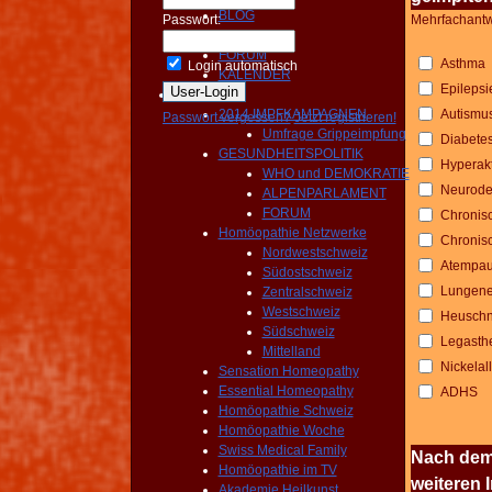
BLOG
Passwort:
Mehrfachantwo
NEWS
FORUM
Asthma
Login automatisch
KALENDER
Epilepsi
Aktivitäten
2014 IMPFKAMPAGNEN
Autismu
Passwort vergessen?
Jetzt registrieren!
Umfrage Grippeimpfung
Diabete
GESUNDHEITSPOLITIK
Hyperakt
WHO und DEMOKRATIE
Neuroder
ALPENPARLAMENT
FORUM
Chronis
Homöopathie Netzwerke
Chronis
Nordwestschweiz
Atempaus
Südostschweiz
Lungene
Zentralschweiz
Westschweiz
Heuschn
Südschweiz
Legasth
Mittelland
Nickelal
Sensation Homeopathy
Essential Homeopathy
ADHS
Homöopathie Schweiz
Homöopathie Woche
Swiss Medical Family
Nach dem 
Homöopathie im TV
weiteren 
Akademie Heilkunst