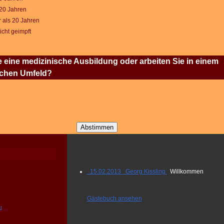
 20 Jahren
 als 20 Jahren
icht geimpft
 eine medizinische Ausbildung oder arbeiten Sie in einem
schen Umfeld?
15.02.2013 Georg Kissling
Willkommen
Gästebuch ansehen
t