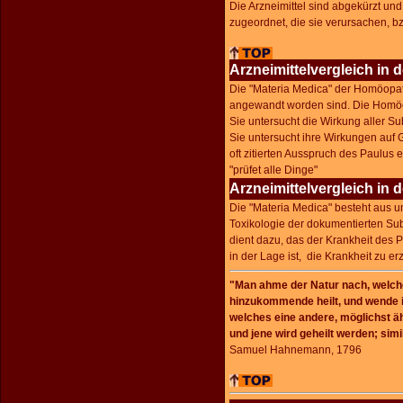
Die Arzneimittel sind abgekürzt u
zugeordnet, die sie verursachen, bz
Arzneimittelvergleich in d
Die "Materia Medica" der Homöopath
angewandt worden sind. Die Homöopa
Sie untersucht die Wirkung aller S
Sie untersucht ihre Wirkungen auf G
oft zitierten Ausspruch des Paulus
"prüfet alle Dinge"
Arzneimittelvergleich in 
Die "Materia Medica" besteht aus 
Toxikologie der dokumentierten Su
dient dazu, das der Krankheit des 
in der Lage ist, die Krankheit zu er
"Man ahme der Natur nach, welche
hinzukommende heilt, und wende in
welches eine andere, möglichst äh
und jene wird geheilt werden; simil
Samuel Hahnemann, 1796