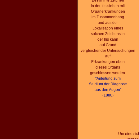
Bestimmte Zeichen
in der Iris stehen mit
Organerkrankungen
im Zusammenhang
und aus der
Lokalisation eines
solchen Zeichens in
der Iris kann
auf Grund
vergleichender Untersuchungen
auf
Erkrankungen eben
dieses Organs
geschlossen werden.
"Anleitung zum
Studium der Diagnose
aus den Augen"
(1880)
Um eine sic