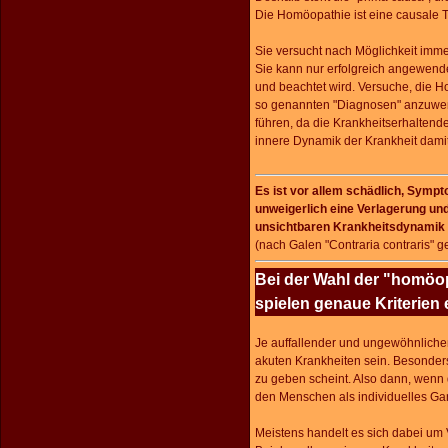
Die Homöopathie ist eine causale 
Sie versucht nach Möglichkeit im
Sie kann nur erfolgreich angewende
und beachtet wird. Versuche, die 
so genannten "Diagnosen" anzuwen
führen, da die Krankheitserhalten
innere Dynamik der Krankheit dami
Es ist vor allem schädlich, Symp
unweigerlich eine Verlagerung un
unsichtbaren Krankheitsdynamik 
(nach Galen "Contraria contraris" g
Bei der Wahl der "homöo
spielen genaue Kriterien 
Je auffallender und ungewöhnlicher 
akuten Krankheiten sein. Besonder
zu geben scheint. Also dann, wen
den Menschen als individuelles Ganz
Meistens handelt es sich dabei u