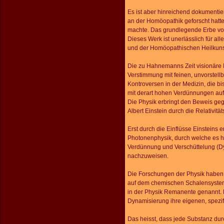
Es ist aber hinreichend dokumentie
an
der
Homöopathik geforscht hatte,
machte.
Das
grundlegende Erbe vo
Dieses Werk ist unerlässlich
für al
und der Homöopathischen Heilkun
Die zu Hahnemanns Zeit visionäre 
Verstimmung mit feinen, unvorstellb
Kontroversen in der Medizin, die bi
mit derart hohen Verdünnungen auf
Die Physik erbringt den Beweis ge
Albert Einstein durch die Relativit
Erst durch die Einflüsse Einsteins
Photonenphysik, durch welche es he
Verdünnung und Verschüttelung (D
nachzuweisen.
Die Forschungen der Physik haben 
auf dem chemischen Schalensystem 
in der Physik Remanente genannt. 
Dynamisierung ihre eigenen, spezi
Das heisst, dass jede Substanz dur