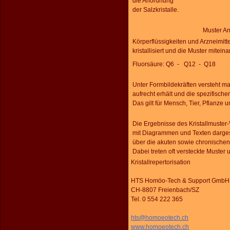
die Anordnung
der Salzkristalle.
Muster An
Körperflüssigkeiten und Arzneimitt
kristallisiert und die Muster mitein
Fluorsäure: Q6 - Q12 - Q18
Unter Formbildekräften versteht m
aufrecht erhält und die spezifisch
Das gilt für Mensch, Tier, Pflanze u
Die Ergebnisse des Kristallmuster
mit Diagrammen und Texten dargeste
über die akuten sowie chronische
Dabei treten oft versteckte Muster
Kristallrepertorisation
HTS Homöo-Tech & Support GmbH
CH-8807 Freienbach/SZ
Tel. 0 554 222 365
hts@homoeotech.ch
www.homoeotech.ch