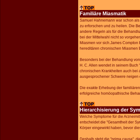
Familiäre Miasmatik
Samuel Hahnemann war schon als j
zu erforschen und zu heilen. Die B
andere Regeln als für die Behandl
bei der Mittelwahl nicht so vorgeh
Miasmen vor sich.James Compton Bur
hereditären chronischen Miasmen E
Besonders bei der Behandlung von 
H. C. Allen wendet in seinem Buch 
chronischen Krankheiten auch bei 
ausgesprochener Schwere neigen o
Die exakte Erhebung der familiären
erfolgreiche homöopathische Beha
Hierarchisierung der Sy
Welche Symptome für die Arzneimitt
entscheidet die "Gesamtheit der S
Körper eingewirkt haben, bevor diese
Deshalb steht die "prima causa", die