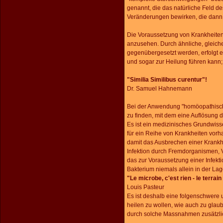
genannt, die das natürliche Feld d
Veränderungen bewirken, die dann
Die Voraussetzung von Krankheiten
anzusehen. Durch ähnliche, gleic
gegenübergesetzt werden, erfolgt 
und sogar zur Heilung führen kan
"Similia Similibus curentur"!
Dr. Samuel Hahnemann
Bei der Anwendung "homöopathischer"
zu finden, mit dem eine Auflösung 
Es ist ein medizinisches Grundwis
für ein Reihe von Krankheiten vor
damit das Ausbrechen einer Krankhe
Infektion durch Fremdorganismen, 
das zur Voraussetzung einer Infekti
Bakterium niemals allein in der L
"Le microbe, c'est rien - le terrain
Louis Pasteur
Es ist deshalb eine folgenschwere u
heilen zu wollen, wie auch zu glaub
durch solche Massnahmen zusätzlic