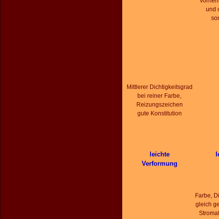
vorneh
und 
so
Mittlerer Dichtigkeitsgrad
bei reiner Farbe,
Reizungszeichen
gute Konstitution
leichte
I
Verformung
Farbe, Di
gleich g
Stroma