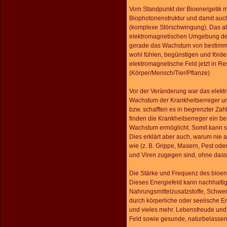
Vom Standpunkt der Bioenergetik m
Biophotonenstruktur und damit auc
(komplexe Störschwingung). Das ab
elektromagnetischen Umgebung der
gerade das Wachstum von bestimmt
wohl fühlen, begünstigen und förd
elektromagnetische Feld jetzt in R
(Körper/Mensch/Tier/Pflanze)
Vor der Veränderung war das elektr
Wachstum der Krankheitserreger un
bzw. schafften es in begrenzter Za
finden die Krankheitserreger ein b
Wachstum ermöglicht. Somit kann sic
Dies erklärt aber auch, warum nie 
wie (z. B. Grippe, Masern, Pest od
und Viren zugegen sind, ohne dass 
Die Stärke und Frequenz des bioene
Dieses Energiefeld kann nachhaltig
Nahrungsmittelzusatzstoffe, Schwer
durch körperliche oder seelische 
und vieles mehr. Lebensfreude und
Feld sowie gesunde, naturbelassene