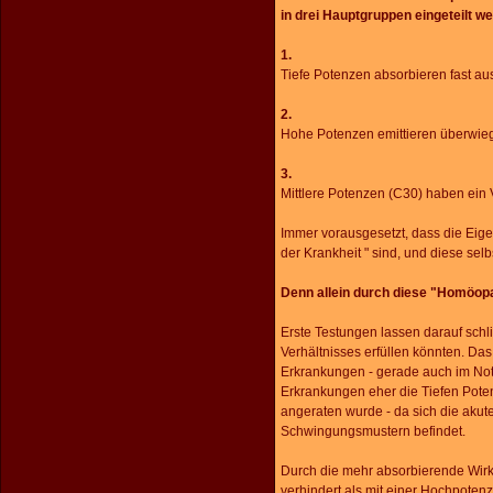
in drei Hauptgruppen eingeteilt w
1.
Tiefe Potenzen absorbieren fast aus
2.
Hohe Potenzen emittieren überwie
3.
Mittlere Potenzen (C30) haben ein 
Immer vorausgesetzt, dass die Eige
der Krankheit " sind, und diese selb
Denn allein durch diese "Homöopat
Erste Testungen lassen darauf sch
Verhältnisses erfüllen könnten. Da
Erkrankungen - gerade auch im Notfa
Erkrankungen eher die Tiefen Pote
angeraten wurde - da sich die aku
Schwingungsmustern befindet.
Durch die mehr absorbierende Wirk
verhindert als mit einer Hochpote