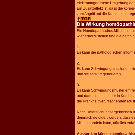
elektromagnetische Umgebung derar
Ein Zusatzeffekt ist, dass die kör
zum Angriff auf die Krankheitserrege
Die Wirkung homöopathis
Ein Homöopathisches Mittel hat nu
wiederherzustellen und die patholo
1.
Es kann die pathologischen Informa
2.
Es kann Schwingungsmuster emittier
und sie somit regenerieren.
3.
Es kann Schwingungsmuster emittier
und dadurch allein oder in Kombin
die Krankheit verursachenden Must
Nach Untersuchungsergebnissen üb
demnach gefolgert werden, dass es
Mitteln handeln kann, nämlich entw
Ausserdem können homöopathische