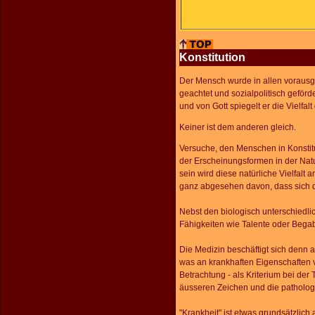
Konstitution
Der Mensch wurde in allen vorausge
geachtet und sozialpolitisch geförde
und von Gott spiegelt er die Vielfal
Keiner ist dem anderen gleich.
Versuche, den Menschen in Konstitu
der Erscheinungsformen in der Nat
sein wird diese natürliche Vielfalt
ganz abgesehen davon, dass sich
Nebst den biologisch unterschiedl
Fähigkeiten wie Talente oder Begabu
Die Medizin beschäftigt sich denn a
was an krankhaften Eigenschaften 
Betrachtung - als Kriterium bei de
äusseren Zeichen und die patholo
"Krankheit" ist etwas grundsätzlich 