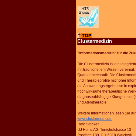
Clustermedizin
"Informationsmedizin" für die Zuk
Die Clustermedizin ist ein integr
mit traditionellem Wissen vereinigt
Quantenmechanik. Die Clustermediz
und Therapieprofile mit hoher Info
die Auswertungsergebnisse in explo
hochwirksame therapeutische Werkze
diagnoseabhängige Klangmuster (st
und Atemtherapie.
Weitere Informationen lesen Sie auf
www.clustermed.com
Reto Stocker
UJ Heinz AG, Tonishofstrasse 13
Postfach 189, CH-6318 Walchwil