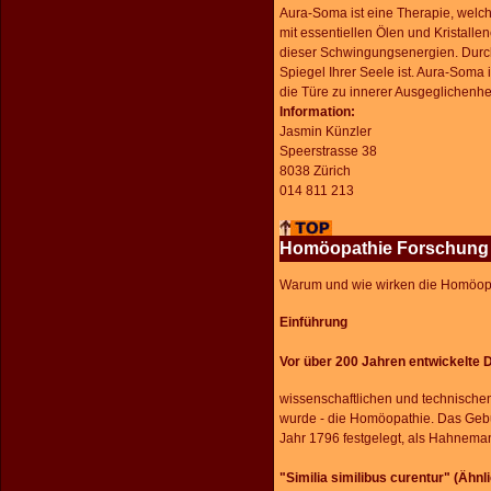
Aura-Soma ist eine Therapie, welch
mit essentiellen Ölen und Kristalle
dieser Schwingungsenergien. Durc
Spiegel Ihrer Seele ist. Aura-Soma i
die Türe zu innerer Ausgeglichenh
Information:
Jasmin Künzler
Speerstrasse 38
8038 Zürich
014 811 213
Homöopathie Forschung
Warum und wie wirken die Homöopat
Einführung
Vor über 200 Jahren entwickelte 
wissenschaftlichen und technischen
wurde - die Homöopathie. Das Gebu
Jahr 1796 festgelegt, als Hahneman
"Similia similibus curentur" (Ähnl