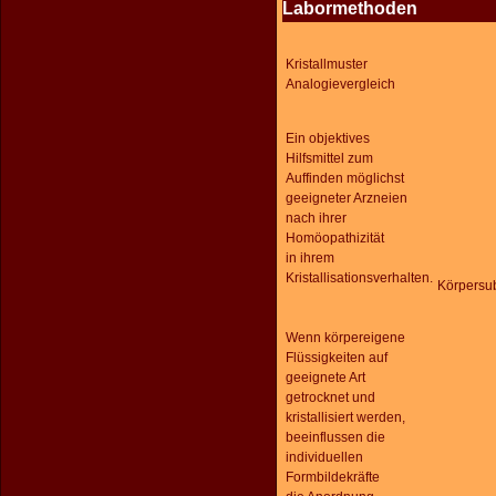
Labormethoden
Kristallmuster
Analogievergleich
Ein objektives
Hilfsmittel zum
Auffinden möglichst
geeigneter Arzneien
nach ihrer
Homöopathizität
in ihrem
Kristallisationsverhalten.
Körpersu
Wenn körpereigene
Flüssigkeiten auf
geeignete Art
getrocknet und
kristallisiert werden,
beeinflussen die
individuellen
Formbildekräfte