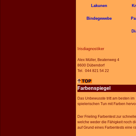
Lakunen
K
Bindegewebe
Pa
Di
Irisdiagnostiker
Alex Müller, Beatenweg 4
8600 Dübendorf
Tel. 044 821 54 22
Farbenspiegel
Das Unbewusste tritt am besten im
spielerischen Tun mit Farben hervor
Der Frieling Farbentest zur schnelle
welche weder die Fähigkeit noch di
auf Grund eines Farbentests eine r