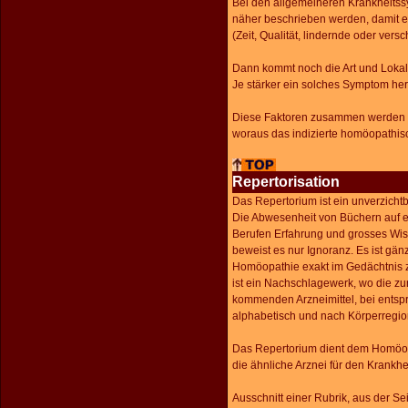
Bei den allgemeineren Krankheit
näher beschrieben werden, damit 
(Zeit, Qualität, lindernde oder ve
Dann kommt noch die Art und Lokali
Je stärker ein solches Symptom hera
Diese Faktoren zusammen werden e
woraus das indizierte homöopathisc
Repertorisation
Das Repertorium ist ein unverzichtb
Die Abwesenheit von Büchern auf 
Berufen Erfahrung und grosses Wi
beweist es nur Ignoranz. Es ist gä
Homöopathie exakt im Gedächtnis 
ist ein Nachschlagewerk, wo die z
kommenden Arzneimittel, bei ents
alphabetisch und nach Körperregio
Das Repertorium dient dem Homöo
die ähnliche Arznei für den Krankhei
Ausschnitt einer Rubrik, aus der Se