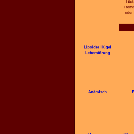
Lück
Fremd
oder 
Lipoider Hügel
Leberstörung
Anämisch
B