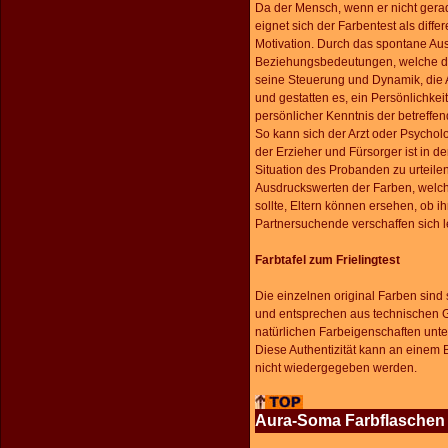
Da der Mensch, wenn er nicht gerade
eignet sich der Farbentest als dif
Motivation. Durch das spontane Au
Beziehungsbedeutungen, welche die
seine Steuerung und Dynamik, die A
und gestatten es, ein Persönlichkei
persönlicher Kenntnis der betreffen
So kann sich der Arzt oder Psychol
der Erzieher und Fürsorger ist in de
Situation des Probanden zu urteil
Ausdruckswerten der Farben, welche
sollte, Eltern können ersehen, ob ih
Partnersuchende verschaffen sich l
Farbtafel zum Frielingtest
Die einzelnen original Farben sind 
und entsprechen aus technischen 
natürlichen Farbeigenschaften unt
Diese Authentizität kann an einem 
nicht wiedergegeben werden.
Aura-Soma Farbflaschen