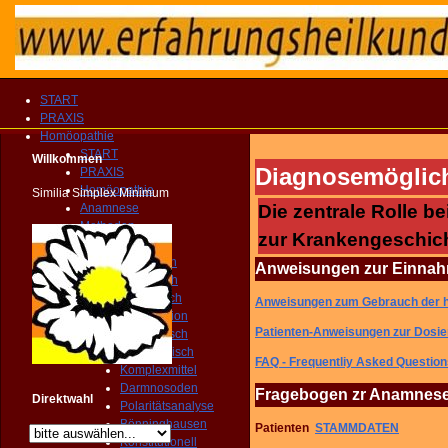
START
PRAXIS
Homöopathie
START
Willkommen
Diagnosemöglich
PRAXIS
Homöopathie
Similia Simplex Minimum
Anamnese
Die zentrale Rolle
Methoden
zur Krankengeschich
Klinisch
Biologisch
Anweisungen zur Einnah
Klassissch
Isopathisch
Anweisungen zum Gebrauch der 
Kanalisation
Patienten-Anweisungen zur Dosie
Miasmatisch
Toxikologisch
FAQ - Frequentliy Asked Question
Komplexmittel
Darmnosoden
Fragebogen zr Anamnese
Direktwahl
Polaritätsanalyse
Bönninghausen
Patienten
STAMMDATEN
Konstitutionell