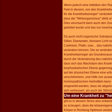
Wenn jedoch eine Infektion den Ra
Feld in diesem, von den Krankhei
für die Krankheitserreger" verändert
dass der "Wirtsorganismus" stirbt 
Dies verursacht dann auch den Zu
gebildet wurde und das nur innerhal
Da auch nicht organische Substanz
Silber, Diamanten, blossem Licht od
Cadmium, Platin, usw.... das natür
verändern können. Die so veränder
Krankheitserreger als Grundvoraus
durch die Veränderung des natürli
dass sich das Wachstum des Krankh
biophysikalischen Ebene gegenreg
auf der physischen Ebene eine erfolg
verschlimmern, und Hilfe von auss
homöopathischen Heilmitteln kann
eingewirkt werden, dass sie abgel
sich verbessert, als auch die Stör
Um eine Krankheit zu "he
gilt es in diesem Sinne also entwe
zu erzeugen, dass die körpereigene
Körper in Richtung Optimum veränd