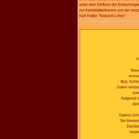
unter dem Einfluss der Embryologie
zur Keimblättertheorie von der mo
Karl Hutter, "Naturell-Lehre"
P
Dies
wonac
Blut, Schl
Galen verdan
sow
Aufgrund s
dam
Galens Schr
Sie bliebe
Darüber
wegen