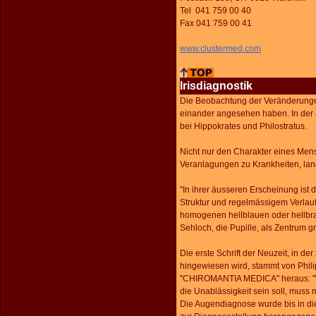
Tel 041 759 00 40
Fax 041 759 00 41
www.clustermed.com
Irisdiagnostik
Die Beobachtung der Veränderunge
einander angesehen haben. In der 
bei Hippokrates und Philostratus.
Nicht nur den Charakter eines Men
Veranlagungen zu Krankheiten, lan
"In ihrer äusseren Erscheinung ist 
Struktur und regelmässigem Verlauf 
homogenen hellblauen oder hellbr
Sehloch, die Pupille, als Zentrum g
Die erste Schrift der Neuzeit, in de
hingewiesen wird, stammt von Phil
"CHIROMANTIA MEDICA" heraus: "We
die Unablässigkeit sein soll, muss m
Die Augendiagnose wurde bis in die 