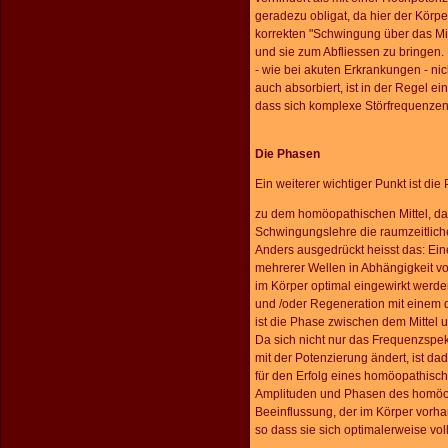
geradezu obligat, da hier der Körp
korrekten "Schwingung über das Mit
und sie zum Abfliessen zu bringen. 
- wie bei akuten Erkrankungen - nich
auch absorbiert, ist in der Regel e
dass sich komplexe Störfrequenzen 
Die Phasen
Ein weiterer wichtiger Punkt ist d
zu dem homöopathischen Mittel, das
Schwingungslehre die raumzeitlich
Anders ausgedrückt heisst das: Ein
mehrerer Wellen in Abhängigkeit vo
im Körper optimal eingewirkt werden
und /oder Regeneration mit einem 
ist die Phase zwischen dem Mittel
Da sich nicht nur das Frequenzspe
mit der Potenzierung ändert, ist da
für den Erfolg eines homöopathisch
Amplituden und Phasen des homöopa
Beeinflussung, der im Körper vorh
so dass sie sich optimalerweise voll