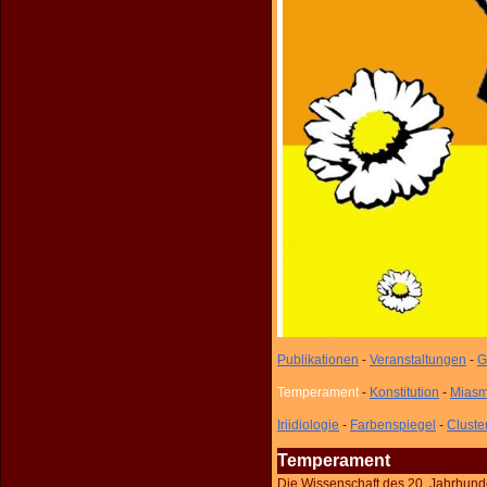
Publikationen
-
Veranstaltungen
-
G
T
emperament
-
Konstitution
-
Miasm
Iriidiologie
-
Farbenspiegel
-
Cluste
Temperament
Die Wissenschaft des 20. Jahrhunde