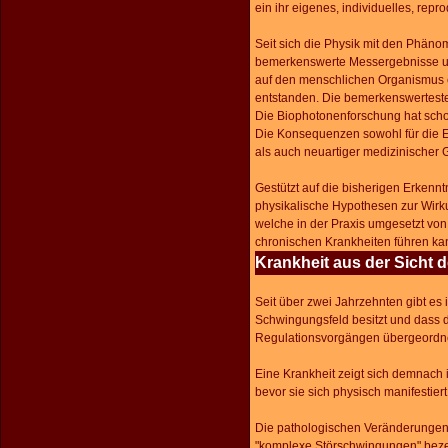
ein ihr eigenes, individuelles, rep
Seit sich die Physik mit den Phäno
bemerkenswerte
Messergebnisse u
auf den menschlichen Organismus
entstanden. Die bemerkenswerteste 
Die Biophotonenforschung hat schon
Die Konsequenzen sowohl für die E
als auch neuartiger
medizinischer G
Gestützt auf die bisherigen Erken
physikalische Hypothesen zur Wirk
welche in der Praxis umgesetzt von
chronischen Krankheiten führen ka
Krankheit aus der Sicht
Seit über zwei Jahrzehnten gibt es
Schwingungsfeld besitzt und dass 
Regulationsvorgängen übergeordnet
Eine Krankheit zeigt sich demnach
bevor sie sich physisch manifestie
Die pathologischen Veränderungen 
"komplexe Störschwingungen" beze