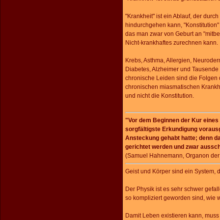
"Krankheit" ist ein Ablauf, der dur
hindurchgehen kann, "Konstitution"
das man zwar von Geburt an "mitb
Nicht-krankhaftes zurechnen kann.
Krebs, Asthma, Allergien, Neuroderma
Diabetes, Alzheimer und Tausende 
chronische Leiden sind die Folgen 
chronischen miasmatischen Krankh
und nicht die Konstitution.
"Vor dem Beginnen der Kur eines
sorgfältigste Erkundigung voraus
Ansteckung gehabt hatte; denn d
gerichtet werden und zwar ausschl
(Samuel Hahnemann, Organon der 
Geist und Körper sind ein System, d
Der Physik ist es sehr schwer gefa
so kompliziert geworden sind, wie
Damit Leben existieren kann, mus