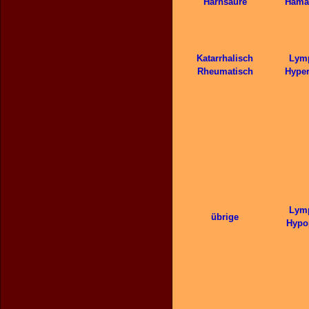
Harnsaure
Häma
Katarrhalisch
Lym
Rheumatisch
Hyper
Lym
übrige
Hypo