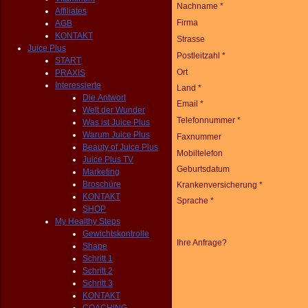
Nachname *
Affiliates
Firma
AGB
KONTAKT
Strasse
Juice Plus
Postleitzahl *
START
Ort
PRAXIS
Interessierte
Land *
Die Antwort
Email *
Welt der Wunder
Telefonnummer *
Was ist Juice Plus
Warum Juice Plus
Faxnummer
Beauty of Juice Plus
Mobiltelefon
Juice Plus TV
Geburtsdatum
Marketing
Broschüre
Krankenversicherung *
KONTAKT
Sprache *
SHOP
My Healthy Steps
Gewichtskontrolle
Ihre Anfrage?
Shape
Schritt 1
Schritt 2
Schritt 3
KONTAKT