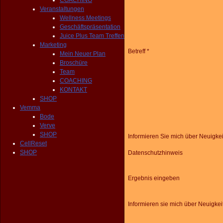
COACHING
Veranstaltungen
Wellness Meetings
Geschäftspräsentation
Juice Plus Team Treffen
Marketing
Betreff *
Mein Neuer Plan
Broschüre
Team
COACHING
KONTAKT
SHOP
Vemma
Bode
Verve
SHOP
Informieren Sie mich über Neuigke
CellReset
SHOP
Datenschutzhinweis
Ergebnis eingeben
Informieren sie mich über Neuigkei