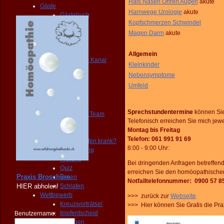
Hals Nasen Ohren Augen
akute
Gäste
Harnwege Urologie
akute
Gästebuch
Kopfschmerzen Schwindel
Verein
Praxis
Magen Darm
akute
Club
Portale
Allgemein
YOUTUBE Kanal
Kleinkinder
FAQ
Nebensymptome
BLOG
Umfeld
NEWS
FORUM
Mitglieder
Sprechstundentermine
können Si
Juice Plus Team
Telefonisch erreichen Sie mich jewe
Forum
Montag bis Freitag
Umfragen
Telefon: 061 991 91 69
Macht Impfen krank?
8:00 - 9:00 Uhr
:
Abstimmung
Prüfung
Bei dringenden Anfragen betreffen
Quiz
erreichen Sie den homöopathischen 
Praxis Broschüre
Essen
Notfalltelefonnummer: 0900 57 8
HIER
abholen!
Schlafen
Wettbewerb
>>> zurück zur
Webseite
Kreuzworträtsel
>>> Hier können Sie Gratis die Pr
Impfentscheid
Benutzername:
Veranstaltungen