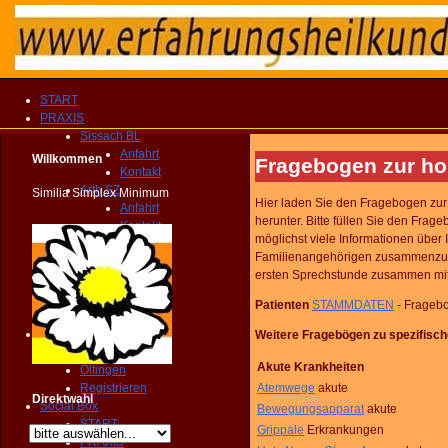
START
PRAXIS
Sissach BL
Anfahrt
Willkommen
Fragebogen zur h
Kontakt
Arth SZ
Similia Simplex Minimum
Hier laden Sie den Fragebogen zu
Anfahrt
herunter. Bitte füllen Sie den Fr
Kontakt
möglichst viele Informationen über
Fragebogen
Familienangehörigen zusammenzutr
Kompendium
ersten Sprechstunde zusammen mit 
Homeocard
Broschüre
Patienten
STAMMDATEN
- Frageb
KONTAKT
Privat
Weitere Fragebögen zu spezifisc
Anfrage
Akute Krankheiten
Oltingen
Registrieren
Atemwege
akute
Direktwahl
Social Box
Bewegungsapparat
akute
START
Grippale
Erkrankungen
PRAXIS