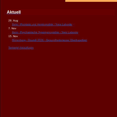
Aktuell
29. Aug
Bern - Psoriasis und Homöopathik - Yves Laborde
7. Nov
Bern - Psychiatrische Synorganopathie - Yves Laborde
15. Nov
Rünenberg - Gsundi 2026 - Gesundheitsmesse Oberbaselbiet
Termin(e) hinzufügen