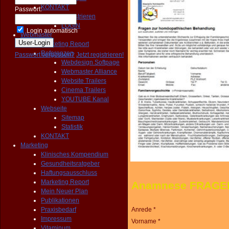
KONTAKT
Passwort:
Registrieren
LOGIN
Login automatisch
Webmaster
Marketing Report
Referenzen
Passwort vergessen?
Jetzt registrieren!
Webdesign Softpage
Webmaster Alliance
Website Trailers
Cinema Trailers
YOUTUBE Kanal
Webseite
Sitemap
Statistik
KONTAKT
Marketing
Klinisches Kompendium
Gesundheitsratgeber
Haftungsausschluss
Marketing Report
Anamnese FRAG
Mein Neuer Plan
Publikationen
Praxisbedarf
Anrede *
Impressum
Vorname *
Vitaminum