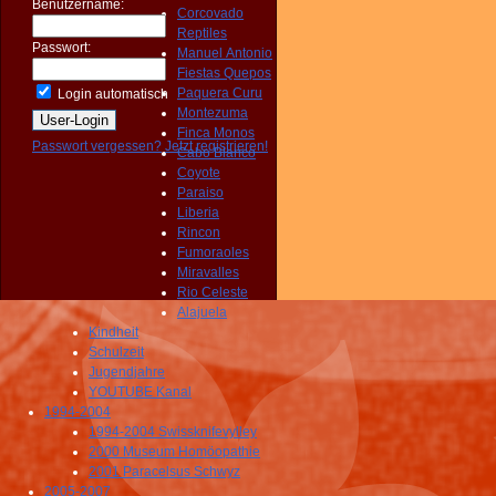
Benutzername:
Corcovado
Reptiles
Passwort:
Manuel Antonio
Fiestas Quepos
Paquera Curu
Login automatisch
Montezuma
Finca Monos
Passwort vergessen?
Jetzt registrieren!
Cabo Blanco
Coyote
Paraiso
Liberia
Rincon
Fumoraoles
Miravalles
Rio Celeste
Alajuela
Kindheit
Schulzeit
Jugendjahre
YOUTUBE Kanal
1994-2004
1994-2004 Swissknifevylley
2000 Museum Homöopathie
2001 Paracelsus Schwyz
2005-2007