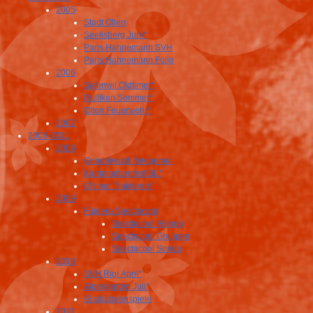
2005
Stadt Olten
Seelisberg Juni*
Paris Hahnemann SVH
Paris Hahnemann Folio
2006
Safenwil Oldtimer*
Dulliken Sommer*
Olten Feuerwehr*
2007
2008-2011
2008
Grindelwald Velogemel
Kantonalturnfest BL*
Oltimer Traktoren*
2009
Fuldera Spectacool
Spectacool Allegra
Spectacool Gruppen
Spectacool Sonda
2010
SVH Rigi April*
Alpengarten Juli*
Gladiatorenspiele
2011