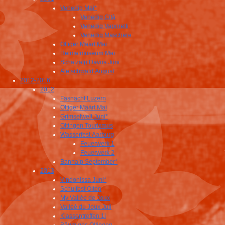
Venedig Mai*
Venedig Cità
Venedig Vaporetti
Venedig Maschere
Oltiger Määrt Mai
Heimatmuseum Mai
Schatzalp Davos Juni
Aletschwald August
2012-2016
2012
Fasnacht Luzern
Oltiger Määrt Mai
Grimselwelt Juni*
Oltingen Tourismus
Wasserfest Aarburg
Feuerwerk 1
Feuerwerk 2
Bannalp September*
2013
Vindonissa Juni*
Schulfest Olten
My Vallée de Joux
Valleé du Joux Juli
Klassentreffen 1i