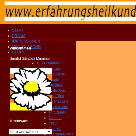
START
PRAXIS
IMPRESSIONEN
MEDIEN ARCHIV
Willkommen
GEORG
Ferien
Similia Simplex Minimum
1989 Finnland*
1992 Colorado
1994 Tasmanien*
1998 Canada
2000 Schottland
2013 Lac de Joux
2014 Costa Rica
Guanacaste
Monteverde
Tortuguero
Cahuita
Direktwahl
Irazu
Quetzal
Interamericana