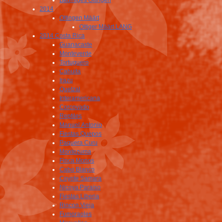
Bäumiges Oltingen
2014
Oltingen Määrt
Oltiger Määrt LANG
2014 Costa Rica
Guanacaste
Monteverde
Tortuguero
Cahuita
Irazu
Quetzal
Interamericana
Corcovado
Reptiles
Manuel Antonio
Fiestas Quepos
Paquera Curu
Montezuma
Finca Monos
Cabo Blanco
Coyote Samara
Nicoya Paraiso
Fiestas Liberia
Rincon Vieja
Fumoraoles