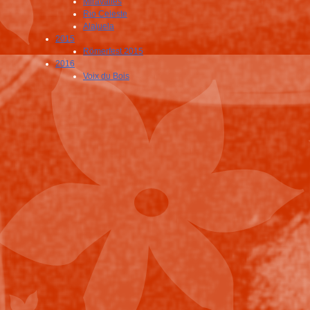
Miravalles
Rio Celeste
Alajuela
2015
Römerfest 2015
2016
Voix du Bois