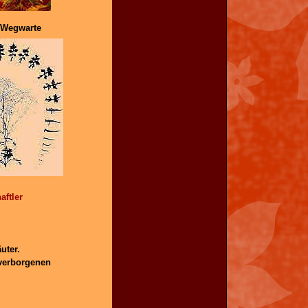
Wegwarte
aftler
uter.
 verborgenen