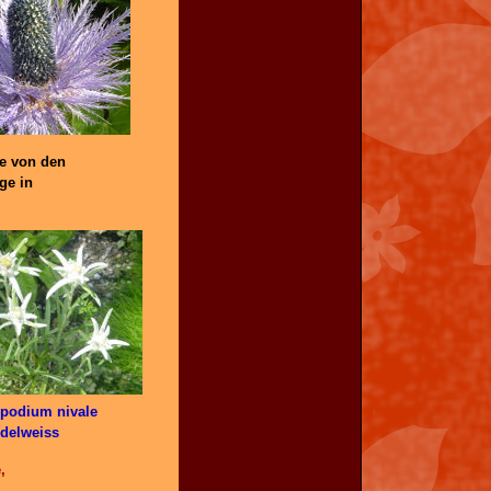
he von den
ge in
podium nivale
delweiss
,