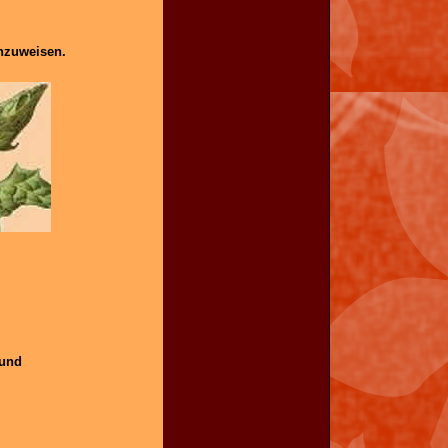
hzuweisen.
 und