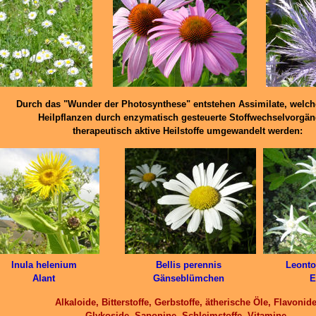
Durch das "Wunder der Photosynthese" entstehen Assimilate, welc
Heilpflanzen durch enzymatisch gesteuerte Stoffwechselvorgän
therapeutisch aktive Heilstoffe umgewandelt werden:
Inula helenium
Bellis perennis
Leonto
Alant
Gänseblümchen
E
Alkaloide, Bitterstoffe, Gerbstoffe, ätherische Öle, Flavonide
Glykoside, Saponine, Schleimstoffe, Vitamine,