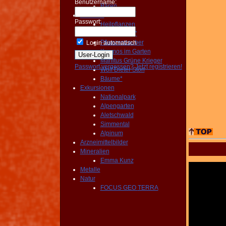
Benutzername:
Bären
Pflanzen
Passwort:
Heilpflanzen
Wildgemüse*
Pflanzenzauber
Login automatisch
Kosmos im Garten
Manitus Grüne Krieger
Passwort vergessen?
Jetzt registrieren!
Wolf Dieter Storl
Bäume*
Exkursionen
Nationalpark
Alpengarten
Aletschwald
Simmental
Alpinum
Arzneimittelbilder
Mineralien
Emma Kunz
Metalle
Natur
FOCUS GEO TERRA