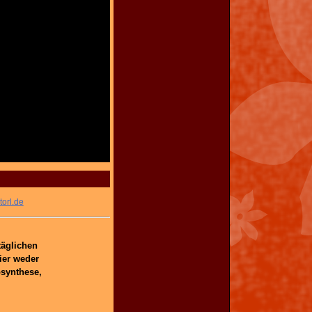
orl.de
täglichen
ier weder
osynthese,