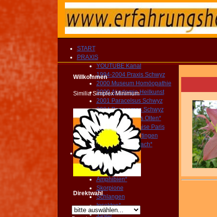
START
PRAXIS
YOUTUBE Kanal
1994-2004 Praxis Schwyz
Willkommen
2000 Museum Homöopathie
2000 Akademie Heilkunst
Similia Simplex Minimum
2001 Paracelsus Schwyz
2004 Panoramas Schwyz
2004-2010 Praxis Olten*
2005 Père Lachaise Paris
2010 Museum Oltingen
2010 Praxis Sissach*
Tiere
Säugetiere*
Beuteltiere*
Amphibien*
Skorpione
Direktwahl
Schlangen
Insekten*
Vögel