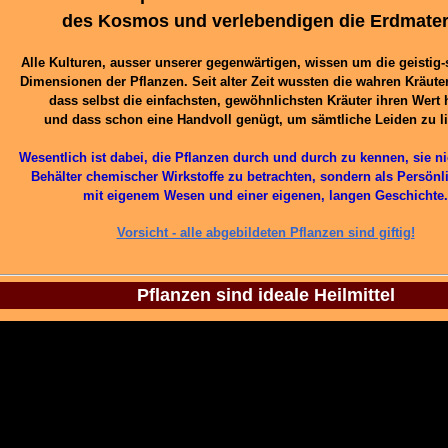
des Kosmos und verlebendigen die Erdmater
Alle Kulturen, ausser unserer gegenwärtigen, wissen um die geistig-
Dimensionen der Pflanzen. Seit alter Zeit wussten die wahren Kräute
dass selbst die einfachsten, gewöhnlichsten Kräuter ihren Wert
und dass schon eine Handvoll genügt, um sämtliche Leiden zu l
Wesentlich ist dabei, die Pflanzen durch und durch zu kennen, sie ni
Behälter chemischer Wirkstoffe zu betrachten, sondern als Persönl
mit eigenem Wesen und einer eigenen, langen Geschichte.
Vorsicht - alle abgebildeten Pflanzen sind giftig!
Pflanzen sind ideale Heilmittel