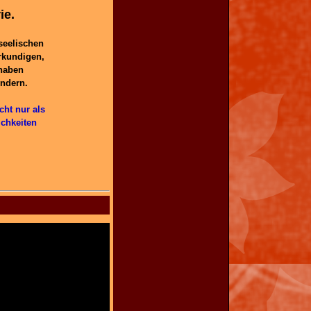
ie.
seelischen
rkundigen,
 haben
indern.
cht nur als
ichkeiten