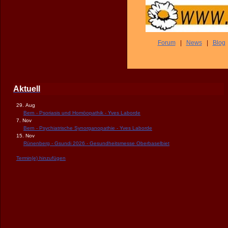
Forum
|
News
|
Blog
Aktuell
29. Aug
Bern - Psoriasis und Homöopathik - Yves Laborde
7. Nov
Bern - Psychiatrische Synorganopathie - Yves Laborde
15. Nov
Rünenberg - Gsundi 2026 - Gesundheitsmesse Oberbaselbiet
Termin(e) hinzufügen