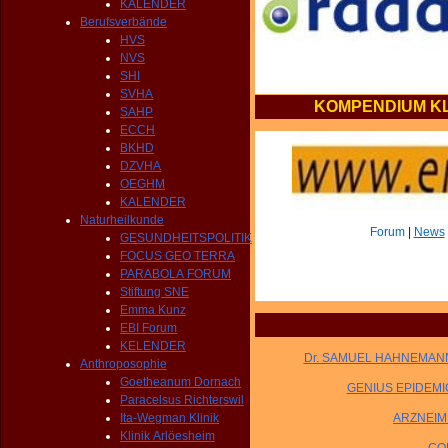
KALENDER
Berufsverbände
HVS
NVS
SHI
SVHA
KOMPENDIUM KL
SAHP
ECCH
BKHD
DZVHA
OEGHM
KALENDER
Naturheilkunde
Forum
|
News
GESUNDHEITSPOLITIK
FOCUS GEO TERRA
PARABOLA FORUM
Stiftung SNE
Emma Kunz
EBI Forum
KELENDER
Dr. SAMUEL HAHNEMANN -
Anthroposophie
Goetheanum Dornach
GENIUS EPIDEMI
Paracelsus Richterswil
Ita-Wegman Klinik
ARZNEIMI
Klinik Arlöesheim