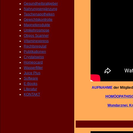
Gesundheitsratgeber
Nahrungsergänzung
Taschenapotheken
Gewichtskontrolle
Magnetprodukte
Umkehrosmose
Oligos Scanner
Vitaminexpress
Rechtsregulat
Publikationen
Crystalswiss
Homeocard
Wasserfilter
Juice Plus
Software
E-Books
AUFNAHME
der Mitglied
Literatur
KONTAKT
HOMÖOPATHIS
Wundarznei, 