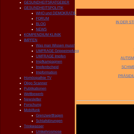
GESUNDHEITSRATGEBER
GESUNDHEITSPOLITIK
WHO und DEMOKRATIE
FORUM
IN DER ST
BLOG
NEWS
KOMPENDIUM KLINIK
IMPFEN
Was man Wissen muss!
UMFRAGE Grippeimpfung
UMFRAGE Impfen
AUTISMU
Impfkampagnen
Impfentscheid
SCHWEI
Impformation
PRÄSIDI
Homöopathie TV
Oligo Scanner
Publikationen
Wettbewerb
Newsletter
Forschung
Mobilfunk
Grenzwertfragen
Schlafstörungen
Trinkwasser
Umkehrosmose