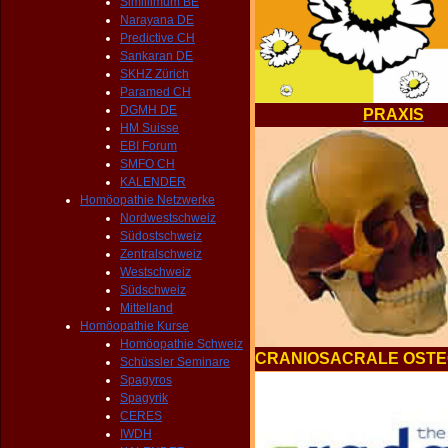
Simillimum BE
Narayana DE
Predictive CH
Sankaran DE
SKHZ Zürich
Paramed CH
DGMH DE
PRAXIS
HM Suisse
EBI Forum
SMFO CH
KALENDER
Homöopathie Netzwerke
Nordwestschweiz
Südostschweiz
Zentralschweiz
Westschweiz
Südschweiz
Mittelland
Homöopathie Kurse
Homöopathie Schweiz
CRANIOSACRALE OSTE
Schüssler Seminare
Spagyros
Spagyrik
CERES
IWDH