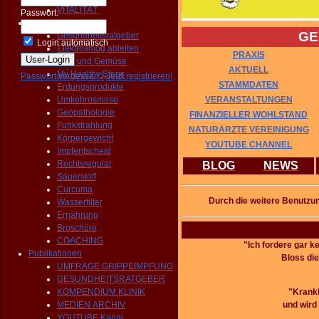
VITALITÄT
Passwort:
Prävention
GE
Gesundheitsratgeber
Login automatisch
Elektrosmog ableiten
PRAXIS
Obst und Gemüse
AKTUELL
My Healthy Steps
Passwort vergessen?
Jetzt registrieren!
STAMMDATEN
Erdungsprodukte
VERANSTALTUNGEN
Umkehrosmose
Geopathologie
FINANZIELLER WOHLSTAND
Funkstrahlung
NATURÄRZTE VEREINIGUNG
Körpergewicht
YOUTUBE CHANNEL
Impfentscheid
Rechtsregulat
BLOG
NEWS
Sauerstoff
Curcuma
Durch die weitere Benutzu
Wasserfilter
Ernährung
Broschüre
COACHING
"Ich fordere gar k
Publikationen
Bloss die
UMFRAGE GRIPPEIMPFUNG
GESUNDHEITSRATGEBER
"Krankh
KOMPENDIUM KLINIK
und wird 
MEDIEN ARCHIV
YOUTUBE Kanal