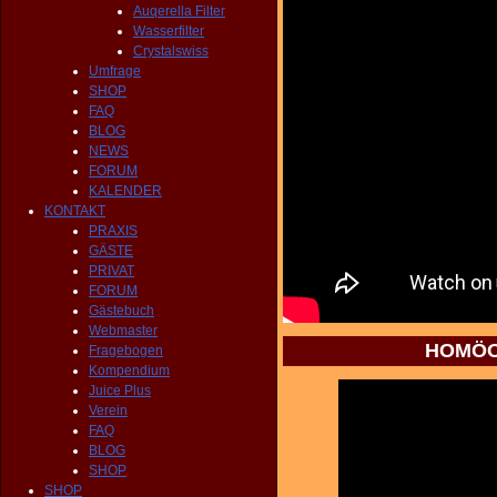
Auqerella Filter
Wasserfilter
Crystalswiss
Umfrage
SHOP
FAQ
BLOG
NEWS
FORUM
KALENDER
KONTAKT
PRAXIS
GÄSTE
PRIVAT
FORUM
Gästebuch
Webmaster
HOMÖOP
Fragebogen
Kompendium
Juice Plus
Verein
FAQ
BLOG
SHOP
SHOP