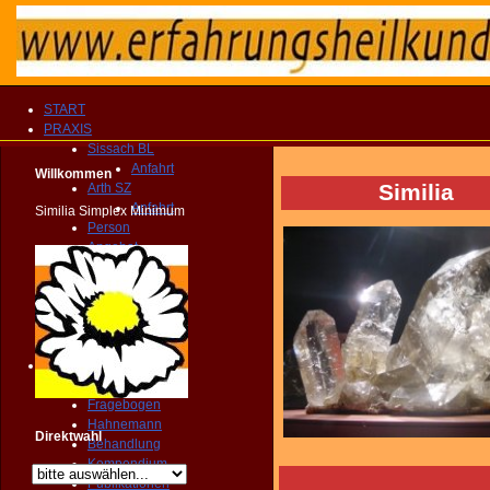
START
PRAXIS
Sissach BL
Anfahrt
Willkommen
Similia
Arth SZ
Anfahrt
Similia Simplex Minimum
Person
Angebot
Therapien
Vergütung
Fragebogen
KONTAKT
TERMIN
Homöopathie
PRAXIS
Fragebogen
Hahnemann
Direktwahl
Behandlung
Kompendium
Publikationen