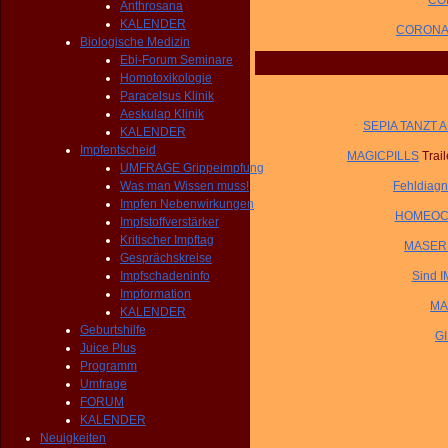
COR
Anthrosana
KALENDER
CORONA-V
Biologische Medizin
Ebi-Forum Seminare
Homotoxikologie
Paracelsus Klinik
Aeskulap Klinik
SEPIA TANZT AL
KALENDER
Impfentscheid
MAGICPILLS
Trai
UMFRAGE Grippeimpfung
Was man Wissen muss!
Fehldiag
Impfen Nebenwirkungen
HOMEOCAR
Impfstoffverstärker
Kritischer Impftag
MASERN-
Gesprächskreise
Impfschadeninfo
Sind 
Impformation
MA
KALENDER
Geburtshilfe
G
Juice Plus
Programm
Umfrage
FORUM
KALENDER
Neuigkeiten