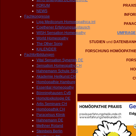
WHO untergräbt DEMOKRATIE
PRAXI
FORUM
NEWS
INFO
Fachkongresse
Liga Medicorum Homoeopathica int
PANA
Coethener Erfahrungsaustausch
UMFRAGE
WISH Sensation Homeopathy
World Homeopathy
STUDIEN
und
DATENBAN
The Other Song
KALENDER
FORSCHUNG HOMÖOPATHI
Fachfortbildungen
FOR
Vital Sensation Synergie DE
Sensation Homeopathy CH
HO
Hahnemann Schule SHS
Akademie Heilkunst CH
C
Homöopathie Hamburg
Essential Homeopathy
Bönninghausen CvB
Homotoxikologie DE
Artis Seminare CH
Homöopathik CH
Paracelsus Klinik
Hahnemann DE
Methner Roland
Steinbeis Berlin