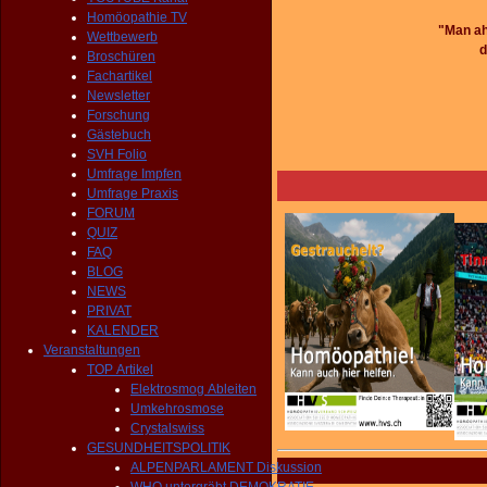
Homöopathie TV
"Man ah
Wettbewerb
d
Broschüren
Fachartikel
Newsletter
Forschung
Gästebuch
SVH Folio
Umfrage Impfen
Umfrage Praxis
FORUM
QUIZ
FAQ
BLOG
NEWS
PRIVAT
KALENDER
Veranstaltungen
TOP Artikel
Elektrosmog Ableiten
Umkehrosmose
Crystalswiss
GESUNDHEITSPOLITIK
ALPENPARLAMENT Diskussion