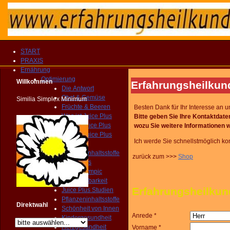
START
PRAXIS
Ernährung
Optimierung
Willkommen
Erfahrungsheilk
Die Antwort
Obst & Gemüse
Similia Simplex Minimum
Früchte & Beeren
Besten Dank für Ihr Interesse an
Was ist Juice Plus
Bitte geben Sie Ihre Kontaktd
Wer ist Juice Plus
wozu Sie weitere Informationen
w
Warum Juice Plus
Ich werde Sie schnellstmöglich kon
Welt der Wunder
Pflanzeninhaltsstoffe
zurück zum >>>
Shop
Warum Juice Plus
Swiss Olympic
Bioverfügbarkeit
Erfahrungsheilk
Juice Plus Studien
Pflanzeninhaltsstoffe
Direktwahl
Schönheit von Innen
Anrede *
Kindergesundheit
Herzgesundheit
Vorname *