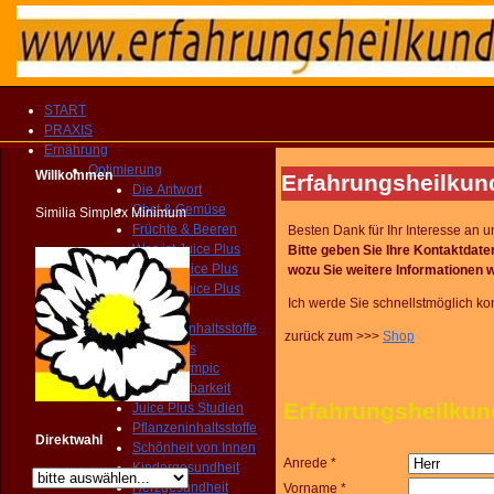
START
PRAXIS
Ernährung
Optimierung
Willkommen
Erfahrungsheilk
Die Antwort
Obst & Gemüse
Similia Simplex Minimum
Früchte & Beeren
Besten Dank für Ihr Interesse an
Was ist Juice Plus
Bitte geben Sie Ihre Kontaktd
Wer ist Juice Plus
wozu Sie weitere Informationen
w
Warum Juice Plus
Ich werde Sie schnellstmöglich kon
Welt der Wunder
Pflanzeninhaltsstoffe
zurück zum >>>
Shop
Warum Juice Plus
Swiss Olympic
Bioverfügbarkeit
Erfahrungsheilk
Juice Plus Studien
Pflanzeninhaltsstoffe
Direktwahl
Schönheit von Innen
Anrede *
Kindergesundheit
Herzgesundheit
Vorname *