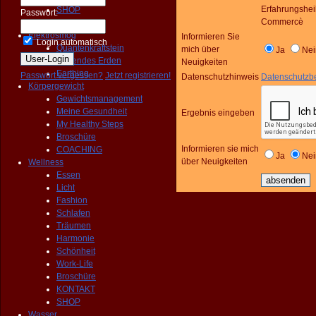
Erfahrungsh
SHOP
Passwort:
Commercè
KONTAKT
Elektrosmog
Informieren Sie
Login automatisch
Quantenkraftstein
mich über
Ja
Nei
Heilendes Erden
Neuigkeiten
Earthing
Passwort vergessen?
Jetzt registrieren!
Datenschutzhinweis
Datenschutzb
Körpergewicht
Gewichtsmanagement
Meine Gesundheit
Ergebnis eingeben
My Healthy Steps
Broschüre
Informieren sie mich
COACHING
Ja
Nei
über Neuigkeiten
Wellness
Essen
Licht
Fashion
Schlafen
Träumen
Harmonie
Schönheit
Work-Life
Broschüre
KONTAKT
SHOP
Wasser