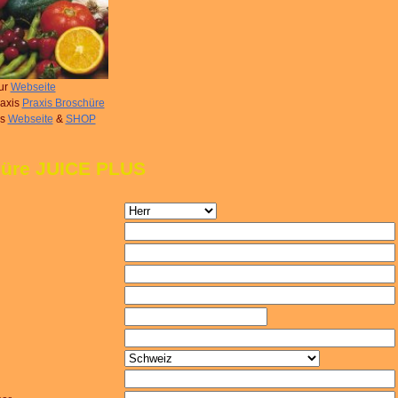
ur
Webseite
raxis
Praxis Broschüre
us
Webseite
&
SHOP
üre JUICE PLUS