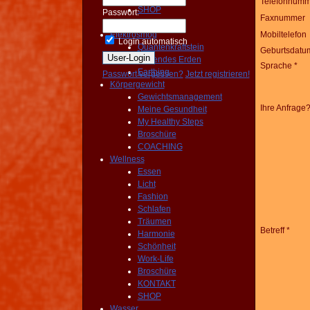
Telefonnumm
SHOP
Passwort:
Faxnummer
KONTAKT
Elektrosmog
Mobiltelefon
Login automatisch
Quantenkraftstein
Geburtsdatu
Heilendes Erden
Sprache *
Earthing
Passwort vergessen?
Jetzt registrieren!
Körpergewicht
Gewichtsmanagement
Ihre Anfrage
Meine Gesundheit
My Healthy Steps
Broschüre
COACHING
Wellness
Essen
Licht
Fashion
Schlafen
Träumen
Betreff *
Harmonie
Schönheit
Work-Life
Broschüre
KONTAKT
SHOP
Wasser