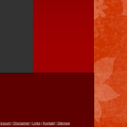
ressum
|
Disclaimer
|
Links
|
Kontakt
|
Sitemap