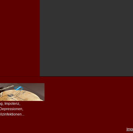
ing, Impotenz,
, Depressionen,
lzinfektionen...
Imp