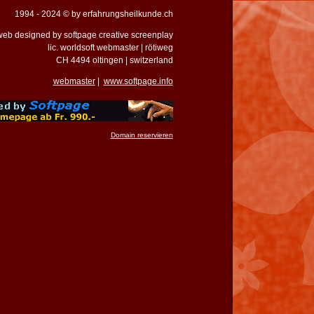
1994 - 2024 © by erfahrungsheilkunde.ch
eb designed by softpage creative screenplay
lic. worldsoft webmaster | rötiweg
CH 4494 oltingen | switzerland
webmaster
|
www.softpage.info
Domain reservieren