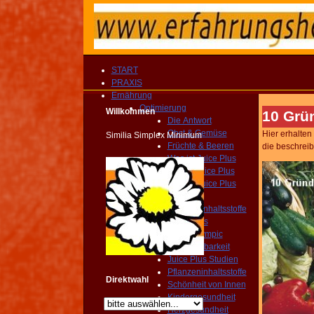
START
PRAXIS
Ernährung
Optimierung
Willkommen
10 Grü
Die Antwort
Obst & Gemüse
Hier erhalten
Similia Simplex Minimum
Früchte & Beeren
die beschrei
Was ist Juice Plus
Wer ist Juice Plus
Warum Juice Plus
Welt der Wunder
Pflanzeninhaltsstoffe
Warum Juice Plus
Swiss Olympic
Bioverfügbarkeit
Juice Plus Studien
Pflanzeninhaltsstoffe
Direktwahl
Schönheit von Innen
Kindergesundheit
Herzgesundheit