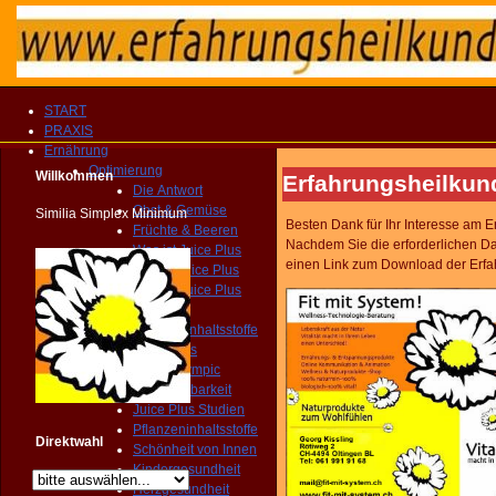
START
PRAXIS
Ernährung
Optimierung
Willkommen
Erfahrungsheilkun
Die Antwort
Obst & Gemüse
Similia Simplex Minimum
Besten Dank für Ihr Interesse am 
Früchte & Beeren
Nachdem Sie die erforderlichen D
Was ist Juice Plus
einen Link zum Download der Erf
Wer ist Juice Plus
Warum Juice Plus
Welt der Wunder
Pflanzeninhaltsstoffe
Warum Juice Plus
Swiss Olympic
Bioverfügbarkeit
Juice Plus Studien
Pflanzeninhaltsstoffe
Direktwahl
Schönheit von Innen
Kindergesundheit
Herzgesundheit