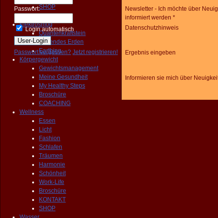
SHOP
Passwort:
Newsletter - Ich möchte über Neuig
KONTAKT
informiert werden *
Elektrosmog
Datenschutzhinweis
Login automatisch
Quantenkraftstein
Heilendes Erden
Earthing
Passwort vergessen?
Jetzt registrieren!
Ergebnis eingeben
Körpergewicht
Gewichtsmanagement
Meine Gesundheit
Informieren sie mich über Neuigkei
My Healthy Steps
Broschüre
COACHING
Wellness
Essen
Licht
Fashion
Schlafen
Träumen
Harmonie
Schönheit
Work-Life
Broschüre
KONTAKT
SHOP
Wasser