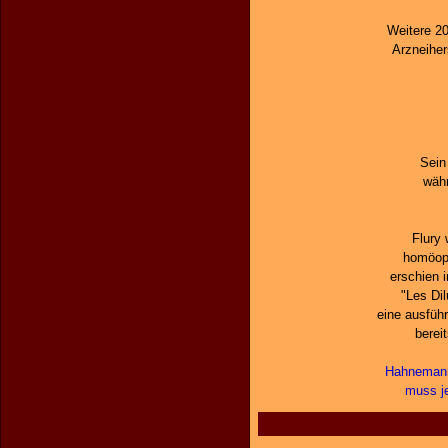
Weitere 20
Arzneiher
Sein
wäh
Flury 
homöopa
erschien i
"Les Dil
eine ausfüh
berei
Hahnemann
muss j