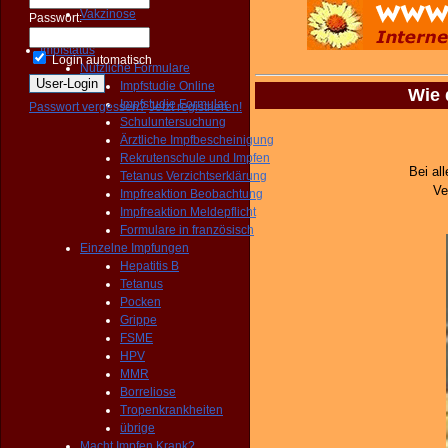
Vakzinose
Passwort:
Gemischte
Impfstatus
Login automatisch
Nützliche Formulare
Impfstudie Online
Wie 
Impfstudie Formular
Passwort vergessen?
Jetzt registrieren!
Schuluntersuchung
Ärztliche Impfbescheinigung
Rekrutenschule und Impfen
Bei al
Tetanus Verzichtserklärung
Ve
Impfreaktion Beobachtung
Impfreaktion Meldepflicht
Formulare in französisch
Einzelne Impfungen
Hepatitis B
Tetanus
Pocken
Grippe
FSME
HPV
MMR
Borreliose
Tropenkrankheiten
übrige
Macht Impfen Krank?