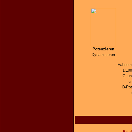
Potenzieren
Dynamisieren
Hahnema
1:100
C- un
un
D-Po
Bei d