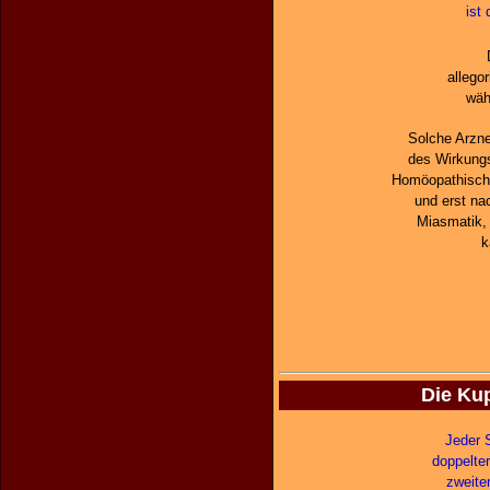
ist
allego
wäh
Solche Arzne
des Wirkungs
Homöopathischen
und erst nac
Miasmatik,
k
Die Kup
Jeder 
doppelte
zweite