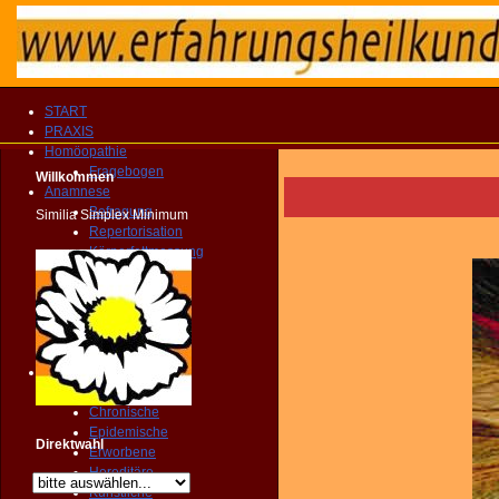
START
PRAXIS
Homöopathie
Fragebogen
Willkommen
Anamnese
Befragung
Similia Simplex Minimum
Repertorisation
Körperfettmessung
Geopathologie
Farbenspiegel
Florastatus
Zahnstatus
Dynamik
Krankheit
Akute
Chronische
Epidemische
Direktwahl
Erworbene
Hereditäre
Künstliche