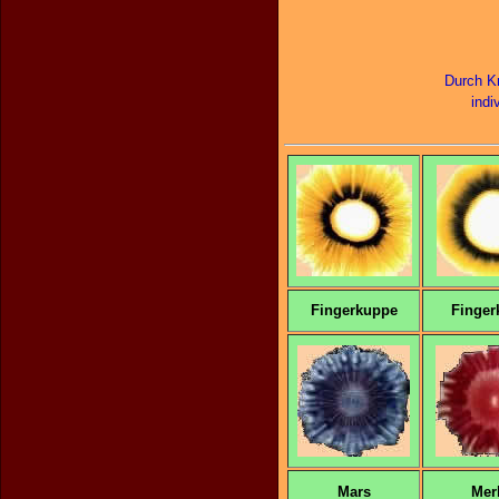
Durch Kr
indi
Fingerkuppe
Finger
Mars
Mer