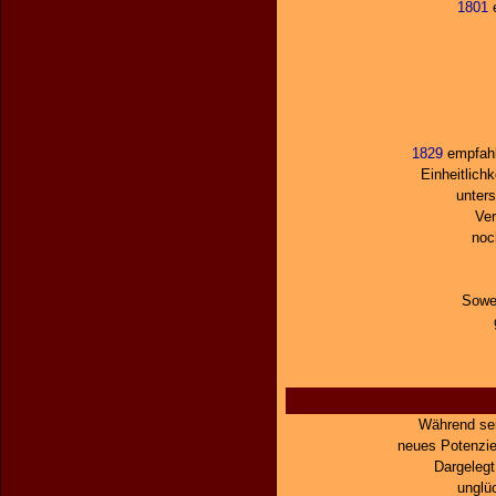
1801
e
1829
empfahl 
Einheitlich
unter
Ver
noch
Sowei
Während sei
neues Potenzie
Dargelegt
unglü