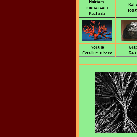
Natrium-
Kali
muriaticum
ioda
Kochsalz
Koralle
Grap
Corallium rubrum
Reis