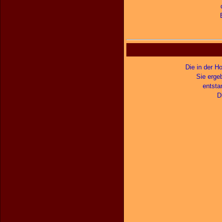
Die in der H
Sie erge
entsta
D