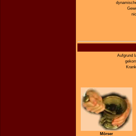
dynamische
Gewo
ni
Aufgrund 
gekom
Krank
Mörser