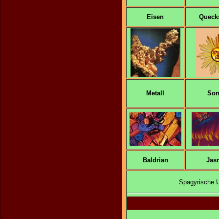
Eisen
Quecks
Metall
Son
Baldrian
Jas
Spagyrische Ur