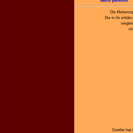
Bellis perennis
Die Metamorp
Die in ihr entd
vergle
mi
Goethe hat 