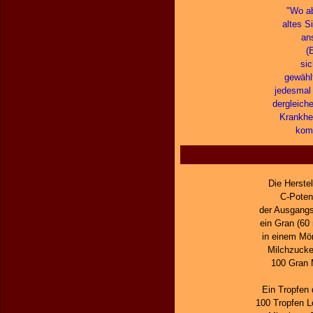
"Wo ab
altes S
an
(
sic
gewählt
jedesmal 
dergleich
Krankhe
komm
Die Herste
C-Potenz
der Ausgangs
ein Gran (60
in einem Mör
Milchzucker
100 Gran M
Ein Tropfen 
100 Tropfen L