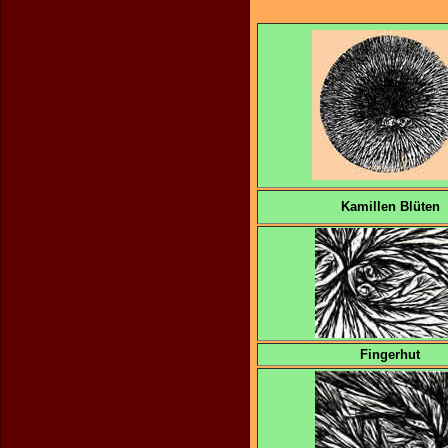
Kamillen Blüten
Fingerhut