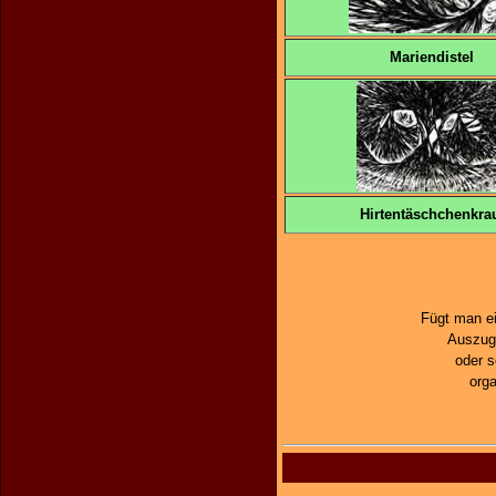
Mariendistel
Hirtentäschchenkra
Fügt man ei
Auszuge
oder 
orga