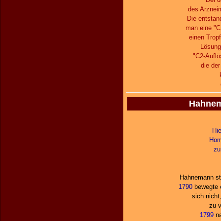
des Arzneim
Die entstan
man eine "C
einen Tropf
Lösungs
"C2-Auflö
die de
Hahnema
Hie
Hom
zu
Hahnemann stei
1790
bewegte e
sich nicht
zu 
1799
na