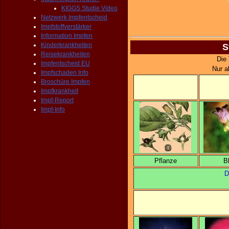
KIGGS Studie Video
Netzwerk Impfentscheid
Impfstoffverstärker
Information Impfen
Kinderkrankheiten
S
Reisekrankheiten
Die 
Impfentscheid EU
Nur a
Impfschaden Info
Broschüre Impfen
Impfkrankheit
Impf-Report
Impf-Info
Pflanze
B
D