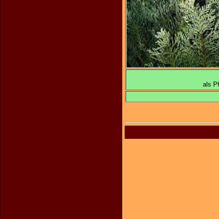
Thu
als P