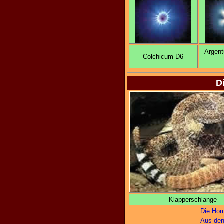
Argent
Colchicum D6
D
Klapperschlange
Die Hom
Aus den