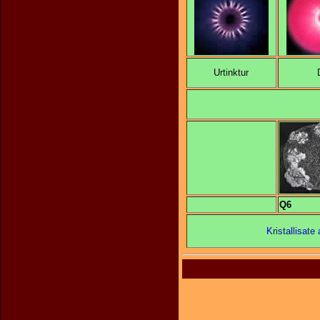
Urtinktur
Q6
Kristallisat