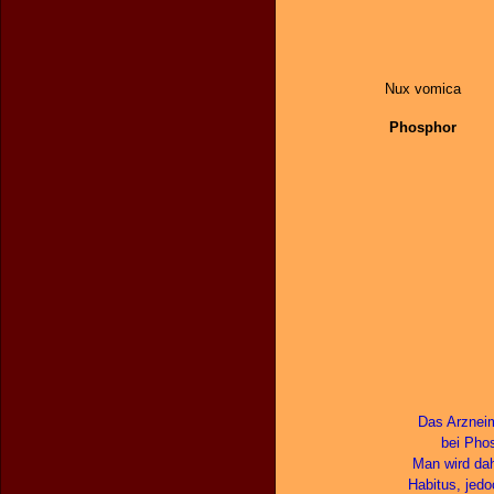
Nux vomica
Phosphor
Das Arzneim
bei Phos
Man wird dah
Habitus, jed