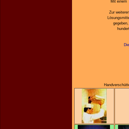
Mit einem 
Zur weitere
Lösungsmitte
gegeben, 
hunder
Di
Handverschütt