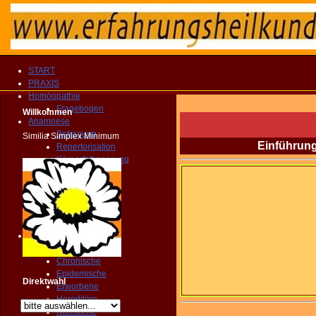
START
PRAXIS
Homöopathie
Fragebogen
Willkommen
Anamnese
Befragung
Similia Simplex Minimum
Einführung
Repertorisation
Körperfettmessung
Geopathologie
Farbenspiegel
Florastatus
Zahnstatus
Dynamik
Krankheit
Akute
Chronische
Epidemische
Direktwahl
Erworbene
Hereditäre
Künstliche