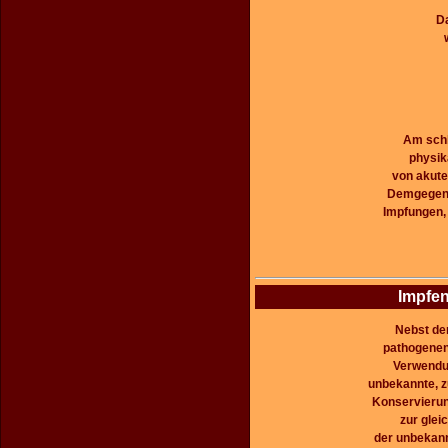
D
Am schl
physik
von akute
Demgegenü
Impfungen,
Impfen
Nebst der
pathogenen
Verwendun
unbekannte, z
Konservierun
zur glei
der unbekan