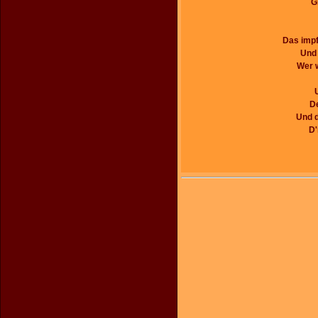
G
Das impf'
Und 
Wer w
De
Und d
D'