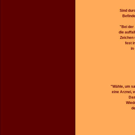
Sind dur
Befind
"Bei der
die auffa
Zeichen 
fest 
in
"Wähle, um san
eine Arznei, w
Das
Wiede
d