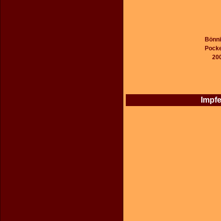
Bönni
Pocke
20
Impfe