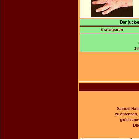
Der jucke
Kratzspuren
zu
Samuel Hahn
zu erkennen, 
gleich ent
Die