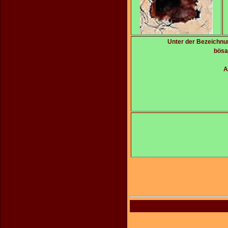
Unter der Bezeichnu
bösa
A