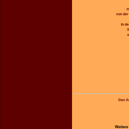
z
von der
In de
f
w
Das An
Weitere