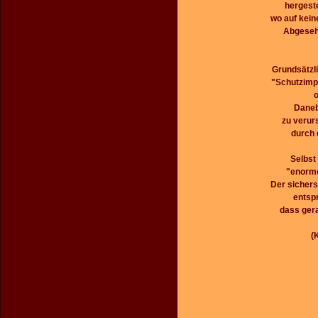
hergest
wo auf kein
Abgesehe
Grundsätzl
"Schutzimp
o
Daneb
zu verur
durch 
Selbst
"enorme
Der sicher
entspr
dass gera
(