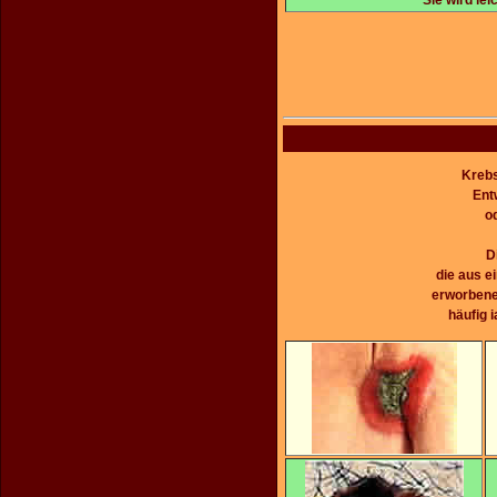
Krebs
Ent
o
D
die aus e
erworbene
häufig 