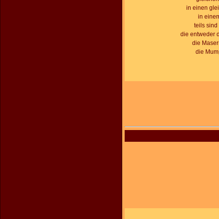
in einen gle
in eine
teils sin
die entweder 
die Masern
die Mump