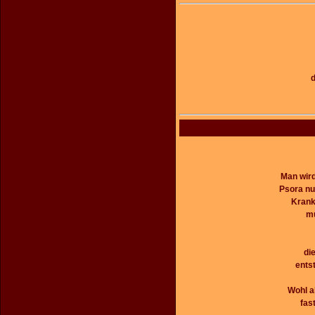
d
Man wird
Psora nu
Krank
mu
di
ents
Wohl a
fas