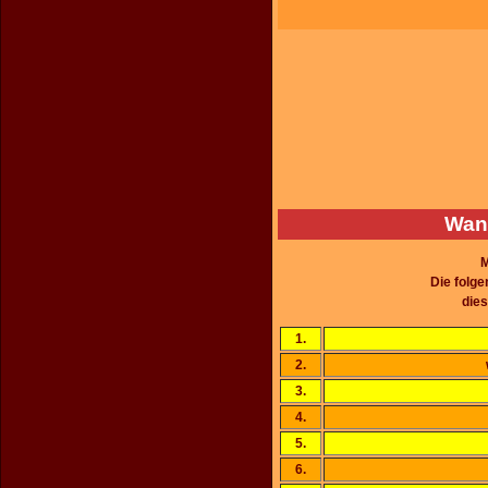
Wann
M
Die folg
dies
1.
2.
3.
4.
5.
6.