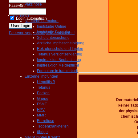
Vakzinose
Passwort:
Gemischte
Impfstatus
Login automatisch
Nützliche Formulare
Impfstudie Online
Impfstudie Formular
Passwort vergessen?
Jetzt registrieren!
Schuluntersuchung
Ärztliche Impfbescheinigung
Rekrutenschule und Impfen
Tetanus Verzichtserklärung
Impfreaktion Beobachtung
Impfreaktion Meldepflicht
Formulare in französisch
Einzelne Impfungen
Hepatitis B
Tetanus
Pocken
Grippe
Der materiel
FSME
keiner Täti
HPV
der physis
MMR
chemische
Borreliose
O
Tropenkrankheiten
übrige
Macht Impfen Krank?