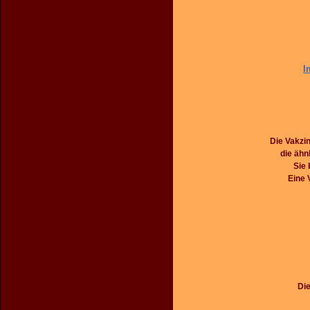
I
Die Vakzi
die ähn
Sie 
Eine 
Die