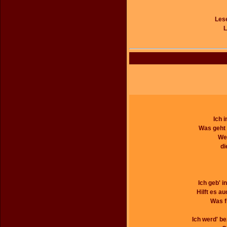
Lese
L
Ich 
Was geht 
Wer
di
Ich geb' 
Hilft es au
Was f
Ich werd' be