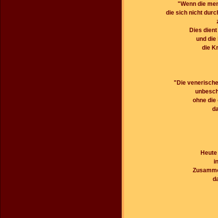
"Wenn die mens
die sich nicht durc
Dies dient
und die
die K
"Die venerische
unbesch
ohne die 
da
Heute
i
Zusammen
d