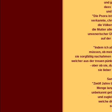
und g
dass 
und
"Die Psora is
verkannte, ch
die Völker
die Mutter al
unvenerischer Üb
auf der
"Indem ich ab
müssen, ob mein
sie sorgfältig nachahmen 
welcher aus der treuen pünk
- ober ob sie,
sie liebe
Sam
"Zwölf Jahre b
Menge lang
unbekannt gebl
und zuglei
welche d
s