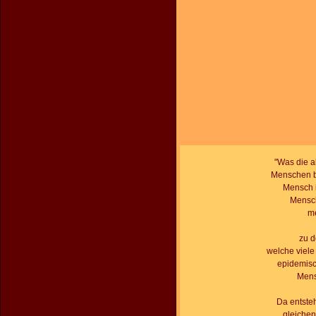
"Was die ak
Menschen be
Mensch i
Mensch
me
zu d
welche viel
epidemisc
Mens
Da entsteh
gleichen