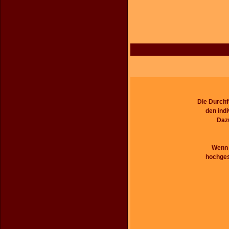
Die Durchf
den ind
Dazu
Wenn S
hochges