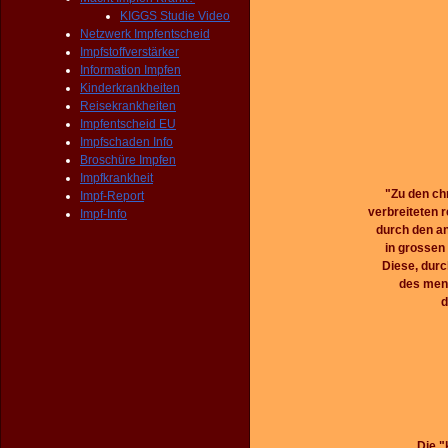
KIGGS Studie Video
Netzwerk Impfentscheid
Impfstoffverstärker
Information Impfen
Kinderkrankheiten
Reisekrankheiten
Impfentscheid EU
Impfschaden Info
Broschüre Impfen
Impfkrankheit
"Zu den ch
Impf-Report
verbreiteten 
Impf-Info
durch den a
in grossen
Diese, dur
des mens
d
Die "