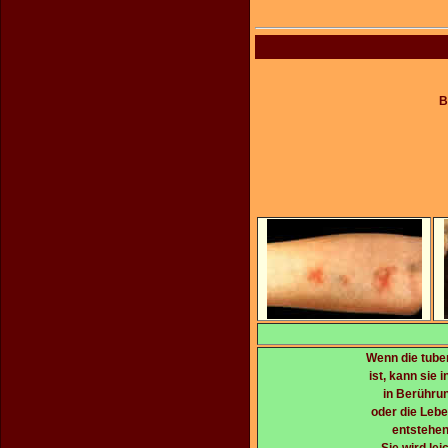
B
Wenn die tuber
ist, kann sie 
in Berühru
oder die Leb
entstehen
Sie wird le