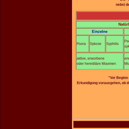
nebst d
Natür
Einzelne
Ps
Psora
Sykose
Syphilis
sy
aktive, erworbene
er
oder hereditäre Miasmen
Mi
"Vor Beginn 
Erkundigung vorausgehen, ob d