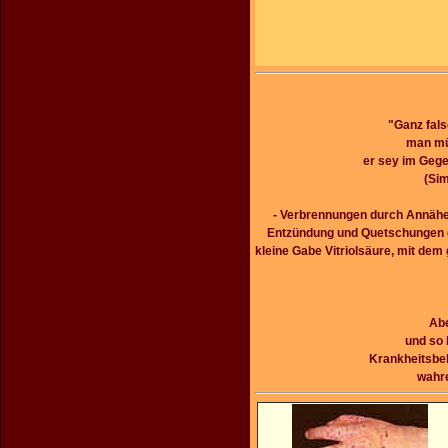
"Ganz fal
man müs
er sey im Gege
(Sim
- Verbrennungen durch Annäher
Entzündung und Quetschungen du
kleine Gabe Vitriolsäure, mit dem
Abe
und so 
Krankheitsbeh
wahre