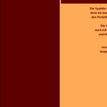
Die Syphilis
denn sie war
des Penizil
Die 
noch mit
und bl
vere
lange