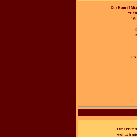
Der Begriff Mi
"Bef
"An
Es 
Die Lehre d
vielfach mi