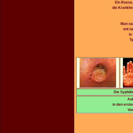
Ein Russe,
die Krankhei
Man sag
mit n
in
Ty
Die Syphili
Auf
in den erst
Vor