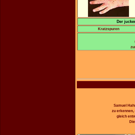
Der jucke
Kratzspuren
zu
Samuel Hahn
zu erkennen, 
gleich ent
Die