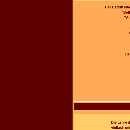
Der Begriff Mi
"Bef
"An
Es 
Die Lehre d
vielfach mi