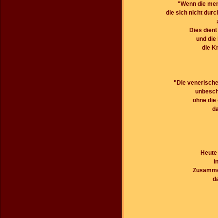
"Wenn die mens
die sich nicht durc
Dies dient
und die
die K
"Die venerische
unbesch
ohne die 
da
Heute
i
Zusammen
d