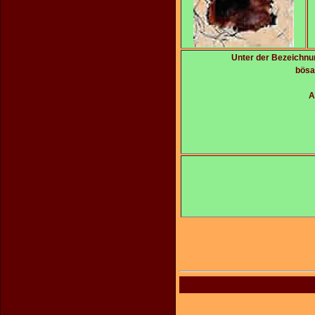
Unter der Bezeichnu
bösa
A