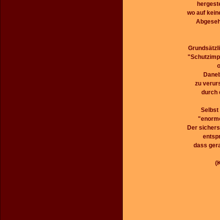
hergest
wo auf kein
Abgesehe
Grundsätzl
"Schutzimp
o
Daneb
zu verur
durch 
Selbst
"enorme
Der sicher
entspr
dass gera
(