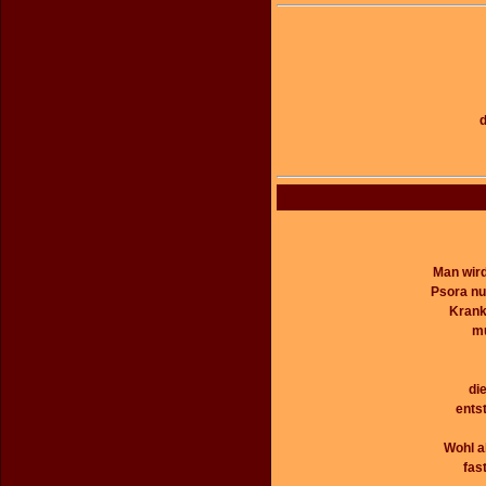
d
Man wird
Psora nu
Krank
mu
di
ents
Wohl a
fas