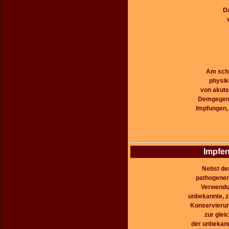
D
Am schl
physik
von akute
Demgegenü
Impfungen,
Impfen
Nebst der
pathogenen
Verwendun
unbekannte, z
Konservierun
zur glei
der unbekan