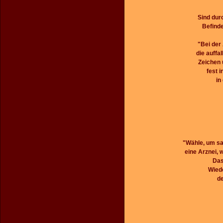
Sind dur
Befind
"Bei der
die auffa
Zeichen 
fest 
in
"Wähle, um san
eine Arznei, w
Das
Wiede
d