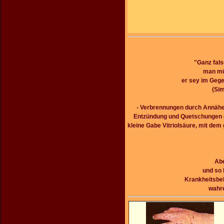
"Ganz fal
man müs
er sey im Gege
(Sim
- Verbrennungen durch Annäher
Entzündung und Quetschungen du
kleine Gabe Vitriolsäure, mit dem
Abe
und so 
Krankheitsbeh
wahre