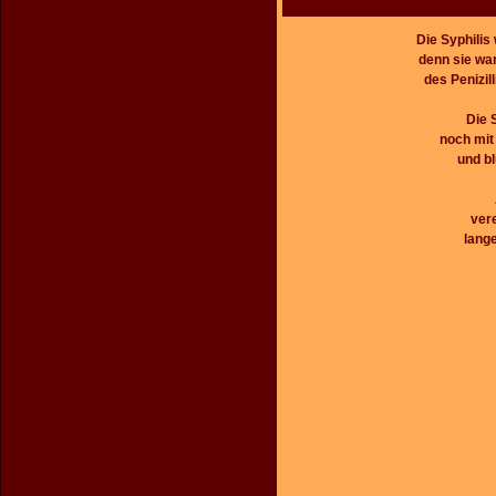
Die Syphilis
denn sie war
des Penizil
Die 
noch mit
und bl
vere
lange