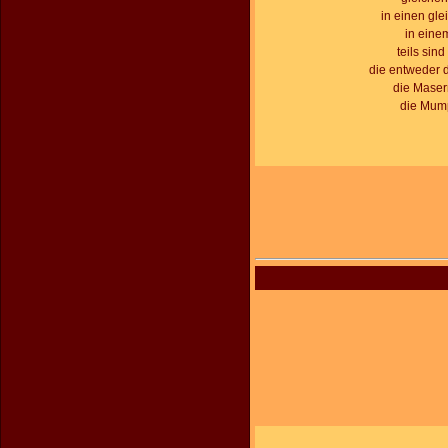
in einen gle
in eine
teils sin
die entweder 
die Masern
die Mump