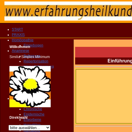
START
PRAXIS
Homöopathie
Fragebogen
Willkommen
Anamnese
Befragung
Similia Simplex Minimum
Einführung
Repertorisation
Körperfettmessung
Geopathologie
Farbenspiegel
Florastatus
Zahnstatus
Dynamik
Krankheit
Akute
Chronische
Epidemische
Direktwahl
Erworbene
Hereditäre
Künstliche