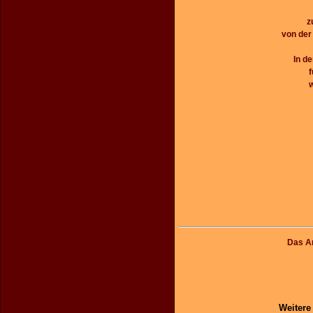
z
von der
In de
f
w
Das An
Weitere