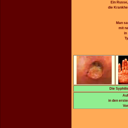
Ein Russe,
die Krankhei
Man sag
mit n
in
Ty
Die Syphili
Auf
in den erst
Vor