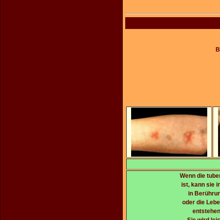
B
Wenn die tuber
ist, kann sie 
in Berühru
oder die Leb
entstehen
Sie wird le