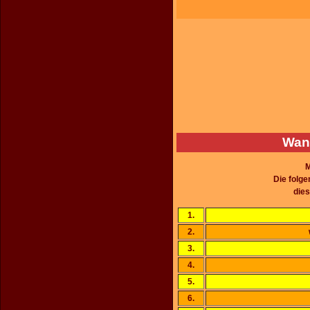
Wann
M
Die folg
dies
1.
2.
3.
4.
5.
6.