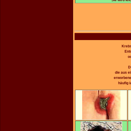
Krebs
Ent
o
D
die aus e
erworbene
häufig 