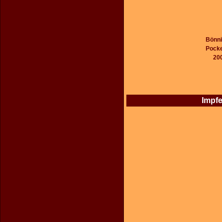
Bönni
Pocke
20
Impfe