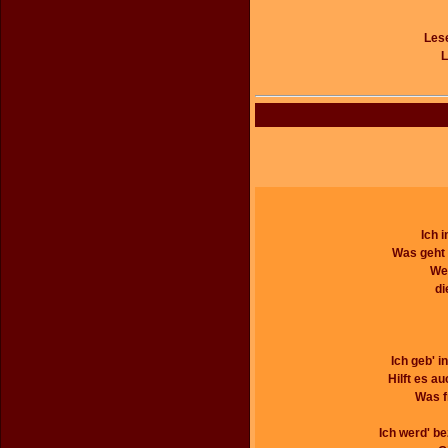
Lese
L
Ich 
Was geht 
Wer
di
Ich geb' 
Hilft es au
Was f
Ich werd' be