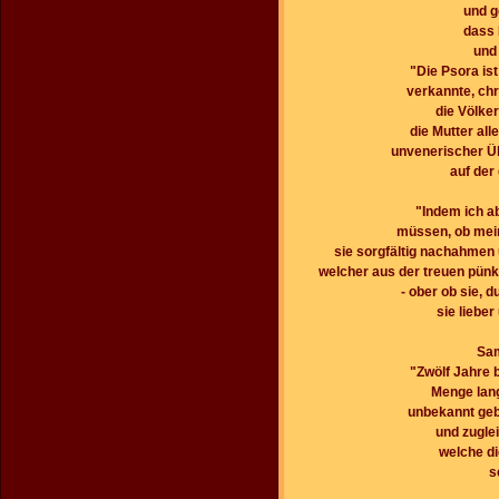
und g
dass 
und
"Die Psora is
verkannte, ch
die Völker
die Mutter al
unvenerischer Üb
auf der
"Indem ich ab
müssen, ob mein
sie sorgfältig nachahmen 
welcher aus der treuen pünk
- ober ob sie,
sie liebe
Sam
"Zwölf Jahre b
Menge lang
unbekannt gebl
und zuglei
welche d
s