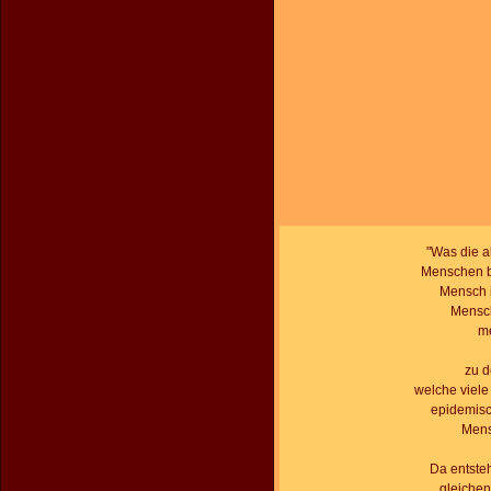
"Was die ak
Menschen be
Mensch i
Mensch
me
zu d
welche viel
epidemisc
Mens
Da entsteh
gleichen