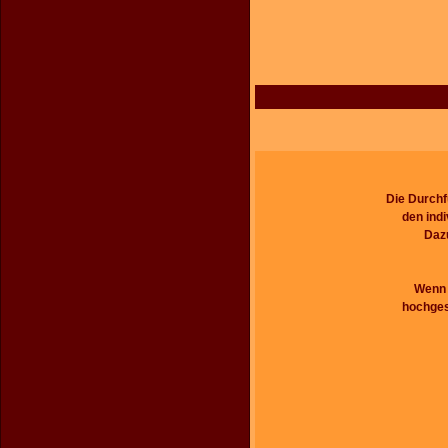
Die Durchf
den ind
Dazu
Wenn S
hochges