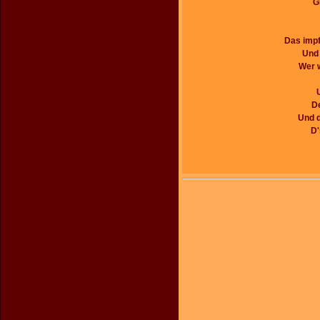
G
Das impf'
Und 
Wer w
De
Und d
D'