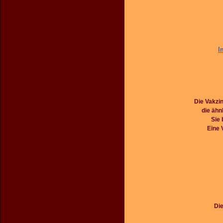
I
Die Vakzi
die ähn
Sie 
Eine 
Die