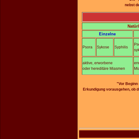
nebst d
Natür
Einzelne
Ps
Psora
Sykose
Syphilis
sy
aktive, erworbene
er
oder hereditäre Miasmen
Mi
"Vor Beginn 
Erkundigung vorausgehen, ob d