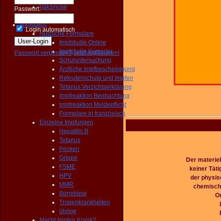
Vakzinose
Passwort:
Gemischte
Impfstatus
Login automatisch
Nützliche Formulare
Impfstudie Online
Impfstudie Formular
Passwort vergessen?
Jetzt registrieren!
Schuluntersuchung
Ärztliche Impfbescheinigung
Rekrutenschule und Impfen
Tetanus Verzichtserklärung
Impfreaktion Beobachtung
Impfreaktion Meldepflicht
Formulare in französisch
Einzelne Impfungen
Hepatitis B
Tetanus
Pocken
Grippe
Der materiel
FSME
keiner Täti
HPV
der physis
MMR
chemische
Borreliose
O
Tropenkrankheiten
übrige
Macht Impfen Krank?