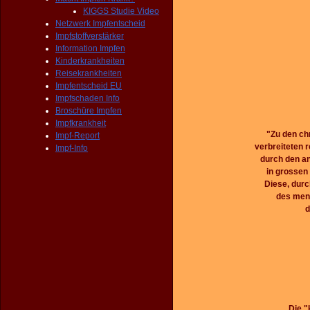
KIGGS Studie Video
Netzwerk Impfentscheid
Impfstoffverstärker
Information Impfen
Kinderkrankheiten
Reisekrankheiten
Impfentscheid EU
Impfschaden Info
Broschüre Impfen
Impfkrankheit
"Zu den ch
Impf-Report
verbreiteten 
Impf-Info
durch den a
in grossen
Diese, dur
des mens
d
Die "