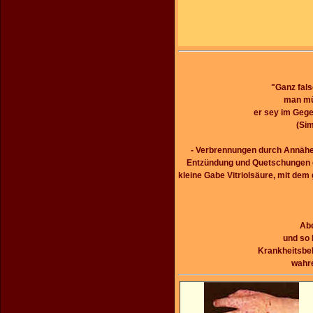
"Ganz fal
man müs
er sey im Gege
(Sim
- Verbrennungen durch Annäher
Entzündung und Quetschungen du
kleine Gabe Vitriolsäure, mit dem
Abe
und so 
Krankheitsbeh
wahre