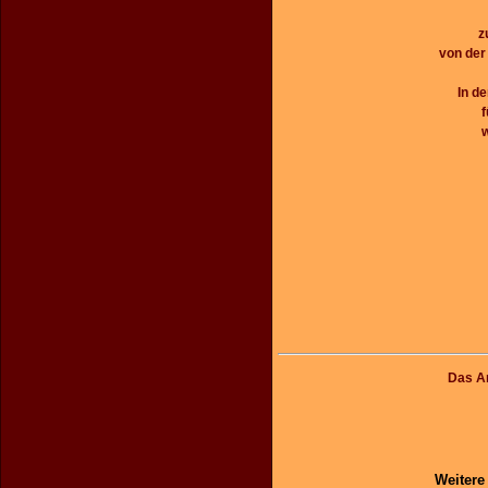
z
von der
In de
f
w
Das An
Weitere