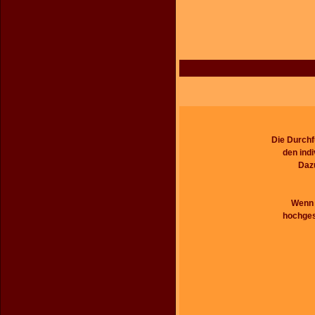
Die Durchf
den ind
Dazu
Wenn S
hochges