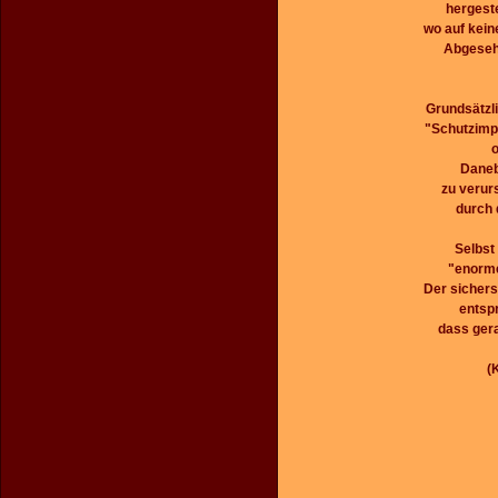
hergest
wo auf kein
Abgesehe
Grundsätzl
"Schutzimp
o
Daneb
zu verur
durch 
Selbst
"enorme
Der sicher
entspr
dass gera
(