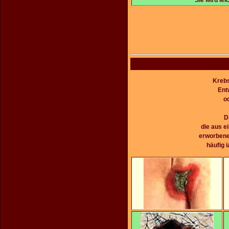
Krebs
Ent
o
D
die aus e
erworbene
häufig 