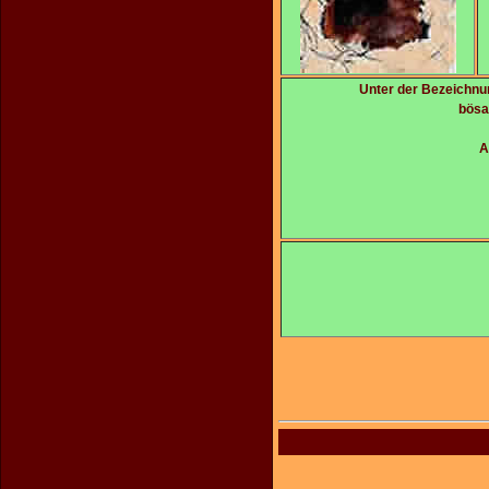
Unter der Bezeichnu
bösa
A