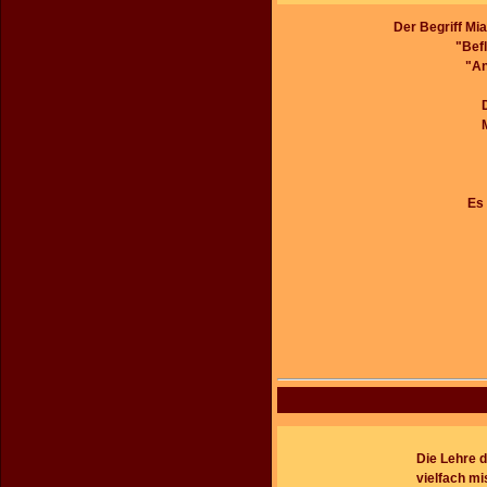
Der Begriff Mi
"Bef
"An
Es 
Die Lehre d
vielfach mi