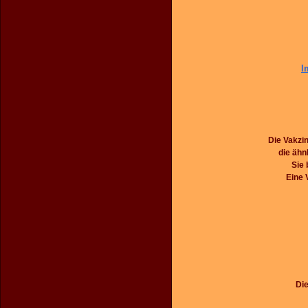
I
Die Vakzi
die ähn
Sie 
Eine 
Die