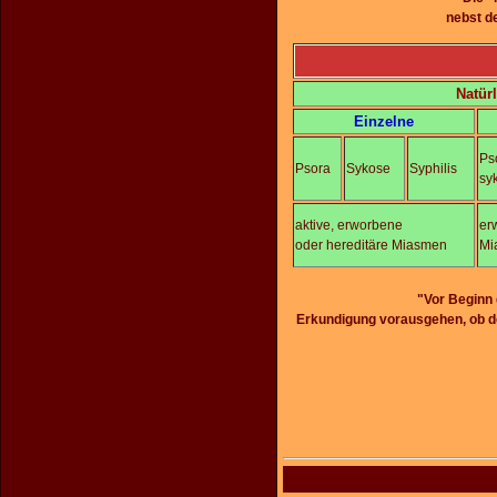
nebst d
Natür
Einzelne
Ps
Psora
Sykose
Syphilis
sy
aktive, erworbene
er
oder hereditäre Miasmen
Mi
"Vor Beginn 
Erkundigung vorausgehen, ob d