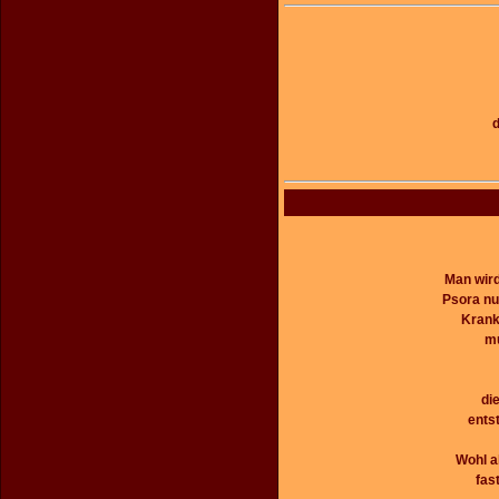
d
Man wird
Psora nu
Krank
mu
di
ents
Wohl a
fas