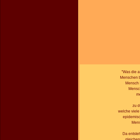
"Was die ak
Menschen be
Mensch i
Mensch
me
zu d
welche viel
epidemisc
Mens
Da entsteh
gleichen