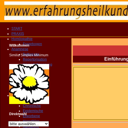
START
PRAXIS
Homöopathie
Fragebogen
Willkommen
Anamnese
Befragung
Similia Simplex Minimum
Einführung
Repertorisation
Körperfettmessung
Geopathologie
Farbenspiegel
Florastatus
Zahnstatus
Dynamik
Krankheit
Akute
Chronische
Epidemische
Direktwahl
Erworbene
Hereditäre
Künstliche