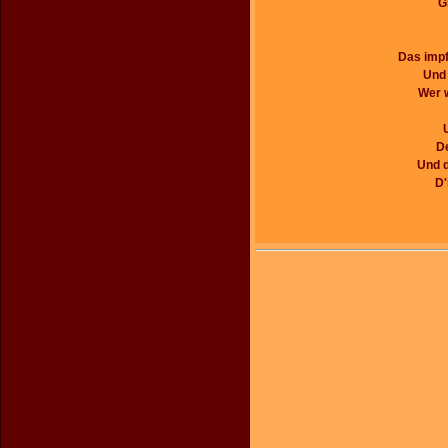
G
Das impf'
Und 
Wer w
De
Und d
D'