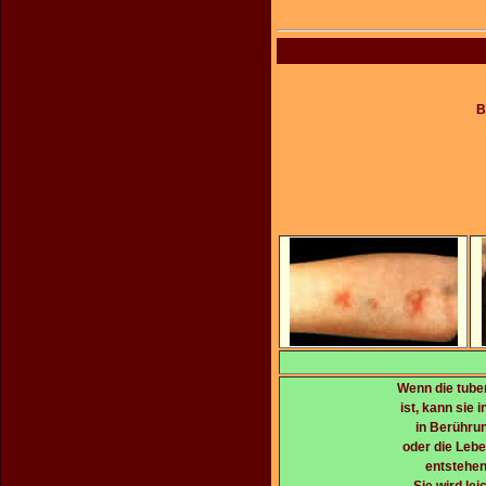
B
Wenn die tuber
ist, kann sie 
in Berühru
oder die Leb
entstehen
Sie wird le