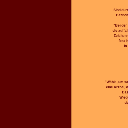
Sind dur
Befind
"Bei der
die auffa
Zeichen 
fest 
in
"Wähle, um san
eine Arznei, w
Das
Wiede
d