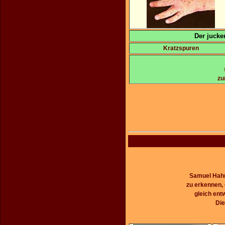
Der jucke
Kratzspuren
zu
Samuel Hahn
zu erkennen, 
gleich ent
Die