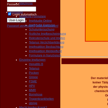
Vakzinose
Passwort:
Gemischte
Impfstatus
Login automatisch
Nützliche Formulare
Impfstudie Online
Impfstudie Formular
Passwort vergessen?
Jetzt registrieren!
Schuluntersuchung
Ärztliche Impfbescheinigung
Rekrutenschule und Impfen
Tetanus Verzichtserklärung
Impfreaktion Beobachtung
Impfreaktion Meldepflicht
Formulare in französisch
Einzelne Impfungen
Hepatitis B
Tetanus
Pocken
Grippe
Der materiel
FSME
keiner Täti
HPV
der physis
MMR
chemische
Borreliose
O
Tropenkrankheiten
übrige
Macht Impfen Krank?