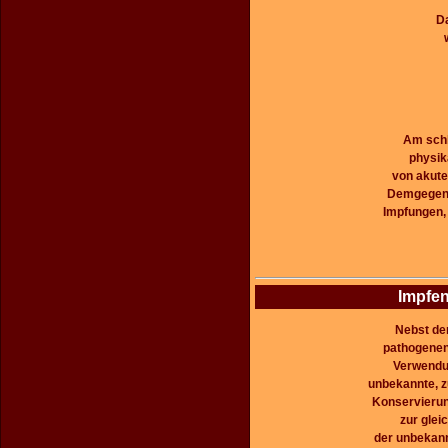
D
Am schl
physik
von akute
Demgegenü
Impfungen,
Impfen
Nebst der
pathogenen
Verwendun
unbekannte, z
Konservierun
zur glei
der unbekan