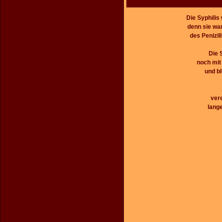
Die Syphilis
denn sie war
des Penizil
Die 
noch mit
und bl
vere
lange