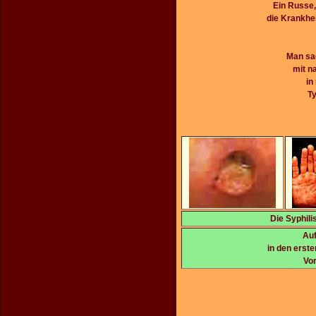
Ein Russe,
die Krankhei
Man sag
mit n
in
Ty
Die Syphili
Auf
in den erst
Vor