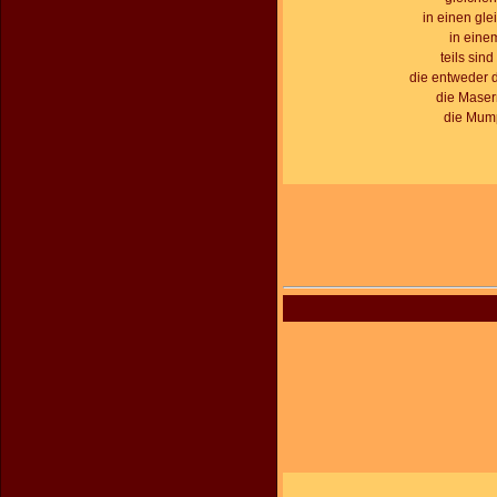
in einen gle
in eine
teils sin
die entweder 
die Masern
die Mump