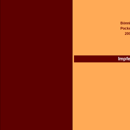
Bönni
Pocke
20
Impfe