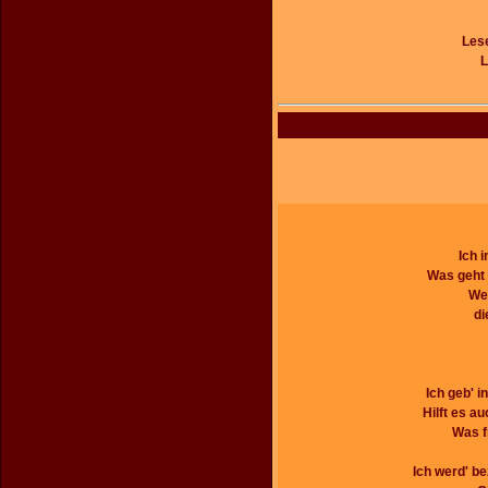
Lese
L
Ich 
Was geht 
Wer
di
Ich geb' 
Hilft es au
Was f
Ich werd' be