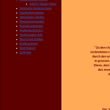
KIGGS Studie Video
Netzwerk Impfentscheid
Impfstoffverstärker
Information Impfen
Kinderkrankheiten
Reisekrankheiten
Impfentscheid EU
Impfschaden Info
Broschüre Impfen
Impfkrankheit
"Zu den ch
Impf-Report
verbreiteten 
Impf-Info
durch den a
in grossen
Diese, dur
des mens
d
Die "