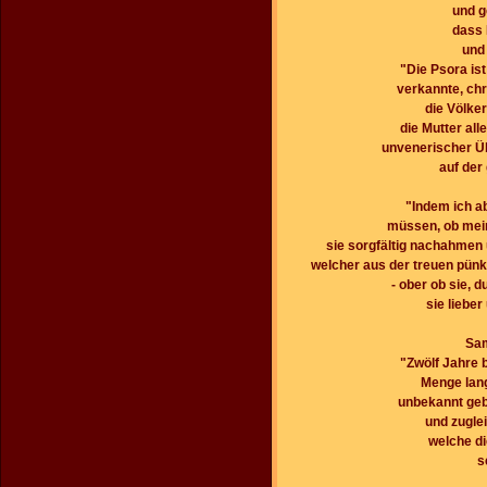
und g
dass 
und
"Die Psora is
verkannte, ch
die Völker
die Mutter al
unvenerischer Üb
auf der
"Indem ich ab
müssen, ob mein
sie sorgfältig nachahmen 
welcher aus der treuen pünk
- ober ob sie,
sie liebe
Sam
"Zwölf Jahre b
Menge lang
unbekannt gebl
und zuglei
welche d
s