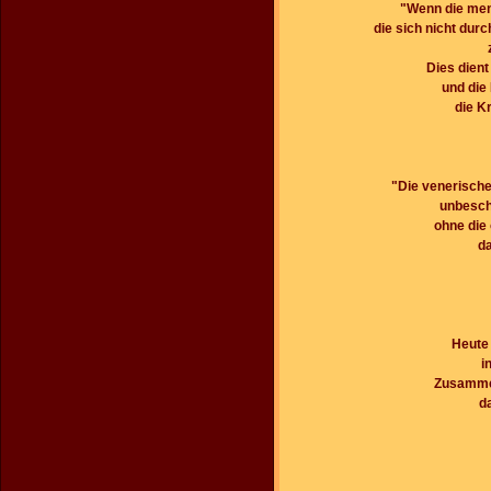
"Wenn die mens
die sich nicht durc
Dies dient
und die
die K
"Die venerische
unbesch
ohne die 
da
Heute
i
Zusammen
d