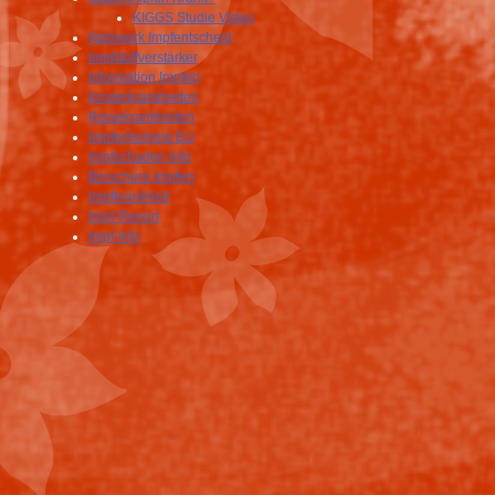
KIGGS Studie Video
Netzwerk Impfentscheid
Impfstoffverstärker
Information Impfen
Kinderkrankheiten
Reisekrankheiten
Impfentscheid EU
Impfschaden Info
Broschüre Impfen
Impfkrankheit
Impf-Report
Impf-Info