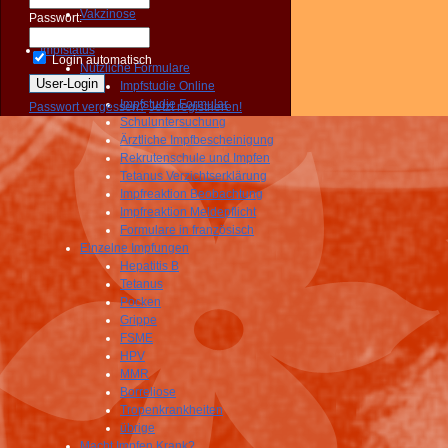
Vakzinose
Passwort:
Gemischte
Impfstatus
Login automatisch
Nützliche Formulare
Impfstudie Online
Impfstudie Formular
Passwort vergessen?
Jetzt registrieren!
Schuluntersuchung
Ärztliche Impfbescheinigung
Rekrutenschule und Impfen
Tetanus Verzichtserklärung
Impfreaktion Beobachtung
Impfreaktion Meldepflicht
Formulare in französisch
Einzelne Impfungen
Hepatitis B
Tetanus
Pocken
Grippe
FSME
HPV
MMR
Borreliose
Tropenkrankheiten
übrige
Macht Impfen Krank?