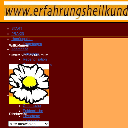
START
PRAXIS
Homöopathie
Fragebogen
Willkommen
Anamnese
Befragung
Similia Simplex Minimum
Repertorisation
Körperfettmessung
Geopathologie
Farbenspiegel
Florastatus
Zahnstatus
Dynamik
Krankheit
Akute
Chronische
Epidemische
Direktwahl
Erworbene
Hereditäre
Künstliche