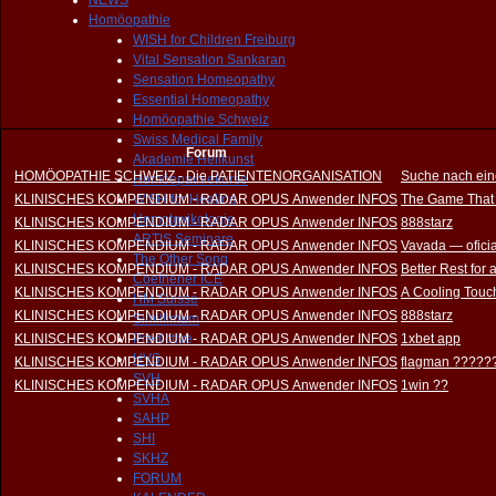
NEWS
Homöopathie
WISH for Children Freiburg
Vital Sensation Sankaran
Sensation Homeopathy
Essential Homeopathy
Homöopathie Schweiz
Swiss Medical Family
Forum
Akademie Heilkunst
HOMÖOPATHIE SCHWEIZ - Die PATIENTENORGANISATION
Suche nach ein
Homöopathiekurse
KLINISCHES KOMPENDIUM - RADAR OPUS Anwender INFOS
WISH for Healing
The Game That
Homotoxikologie
KLINISCHES KOMPENDIUM - RADAR OPUS Anwender INFOS
888starz
ARTIS Seminare
KLINISCHES KOMPENDIUM - RADAR OPUS Anwender INFOS
Vavada — oficia
The Other Song
KLINISCHES KOMPENDIUM - RADAR OPUS Anwender INFOS
Better Rest for
Coethener ICE
KLINISCHES KOMPENDIUM - RADAR OPUS Anwender INFOS
A Cooling Touch
HM Suisse
KLINISCHES KOMPENDIUM - RADAR OPUS Anwender INFOS
888starz
Simillimum
KLINISCHES KOMPENDIUM - RADAR OPUS Anwender INFOS
Predictive
1xbet app
HVS
KLINISCHES KOMPENDIUM - RADAR OPUS Anwender INFOS
flagman ?????
SVH
KLINISCHES KOMPENDIUM - RADAR OPUS Anwender INFOS
1win ??
SVHA
SAHP
SHI
SKHZ
FORUM