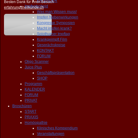
KALENDER
Besten Dank für Ihren Besuch
Impfentscheid
erfahrungsheilkunde.ch
Was man Wissen muss!
Impfen Nebenwirkungen
Kongresse Symposien
Macht impfen krank?
Solothurner Impftag
Krankgeimpft Film
Gesprächskreise
KONTAKT
FORUM
Oligo Scanner
Juice Plus
Geschäftspräsentation
SHOP
Programm
KALENDER
FORUM
PRIVAT
Broschüren
START
PRAXIS
Homöopathie
Klinisches Kompendium
Veranstaltungen