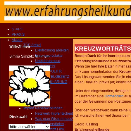
START
PRAXIS
Aktuell
TOP Artikel
Willkommen
KREUZWORTRÄTS
Elektrosmog ableiten
Erdungsprodukte
Besten Dank für Ihr Interesse am
Similia Simplex Minimum
Umkehrosmose
Erfahrungsheilkunde Kreuzworträ
Crystalswiss
Wenn Sie hier Ihre Daten hinterla
GESUNDHEITSPOLITIK
Link zum herunterladen der
Kreuzw
HEILMITTELGESETZ
Das Lösungswort senden Sie in ein
IMPFAUFKLÄRUNG
einer Email an praxis (at) erfahru
YOUTUBE Kanal
Unter den eingesandten, richtigen 
IMPRESSIONEN
im Dezember eine
Homeocard
ausg
MEDIEN ARCHIV
oder der Gewinnerin per Post zugest
Homöopathie TV
Impfen Nebenwirkungen
Über den Wettbewerb kann keine K
Netzwerk Impfentscheid
Ich wünsche Ihnen viel Spass beim 
Direktwahl
Was man Wissen muss!
Impfstoffverstärker
Georg Kissling
Krankgeimpft Film
Erfahrungsheilkunde