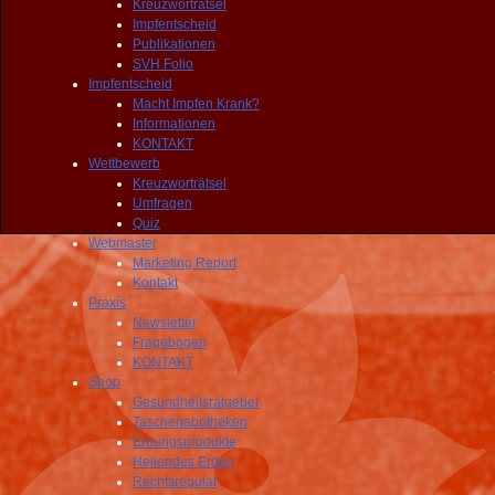
Kreuzworträtsel
Impfentscheid
Publikationen
SVH Folio
Impfentscheid
Macht Impfen Krank?
Informationen
KONTAKT
Wettbewerb
Kreuzworträtsel
Umfragen
Quiz
Webmaster
Marketing Report
Kontakt
Praxis
Newsletter
Fragebogen
KONTAKT
Shop
Gesundheitsratgeber
Taschenapotheken
Erdungsprodukte
Heilendes Erden
Rechtsregulat