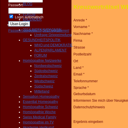
BLOG
Passwort:
Kreuzworträtsel
NEWS
FORUM
Login automatisch
KALENDER
Anrede *
Aktivitäten
Vorname *
2014 IMPFKAMPAGNEN
Passwort vergessen?
Jetzt registrieren!
Nachname *
Umfrage Grippeimpfung
GESUNDHEITSPOLITIK
Firma
WHO und DEMOKRATIE
Strasse
ALPENPARLAMENT
Postleitzahl
FORUM
Homöopathie Netzwerke
Ort
Nordwestschweiz
Land *
Südostschweiz
Email *
Zentralschweiz
Westschweiz
Telefonnummer
Südschweiz
Sprache *
Mittelland
Geburtsdatum
Sensation Homeopathy
Informieren Sie mich über Neuigke
Essential Homeopathy
Homöopathie Schweiz
Datenschutzhinweis
Homöopathie Woche
Swiss Medical Family
Ergebnis eingeben
Homöopathie im TV
Akademie Heilkunst