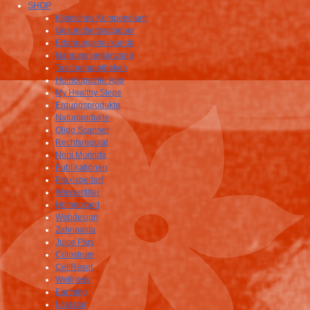
SHOP
Klinisches Kompendium
Gesundheitsratgeber
Erfahrungsheilkunde
Nahrungsergänzung
Taschenapotheken
Homöopathie App
My Healthy Steps
Erdungsprodukte
Naturprodukte
Oligo Scanner
Rechtsregulat
Noni Morinda
Publikationen
Praxisbedarf
Wasserfilter
Homeocard
Webdesign
Zahnpasta
Juice Plus
Colostrum
CellReset
Wellness
Earthing
Literatur