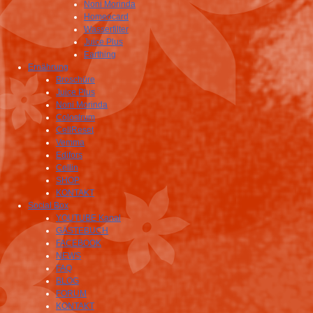
Noni Morinda
Homeocard
Wasserfilter
Juice Plus
Earthing
Ernährung
Broschüre
Juice Plus
Noni Morinda
Colostrum
CellReset
Vemma
Edifors
Cellin
SHOP
KONTAKT
Social Box
YOUTUBE Kanal
GÄSTEBUCH
FACEBOOK
NEWS
FAQ
BLOG
FORUM
KONTAKT