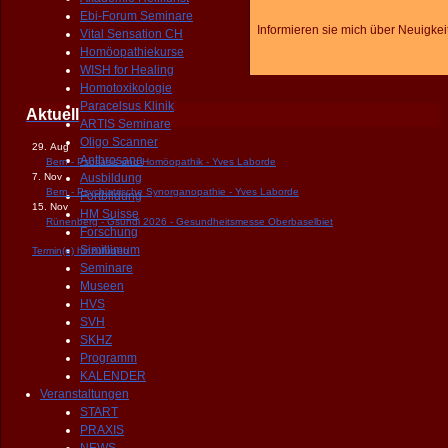
Ebi-Forum Seminare
Informieren sie mich über Neuigkei
Vital Sensation CH
Homöopathiekurse
WISH for Healing
Homotoxikologie
Paracelsus Klinik
Aktuell
ARTIS Seminare
Oligo Scanner
29. Aug
Anthrosana
Bern - Psoriasis und Homöopathik - Yves Laborde
7. Nov
Ausbildung
Bern - Psychiatrische Synorganopathie - Yves Laborde
Fortbildung
15. Nov
HM Suisse
Rünenberg - Gsundi 2026 - Gesundheitsmesse Oberbaselbiet
Forschung
Simillimum
Termin(e) hinzufügen
Seminare
Museen
HVS
SVH
SKHZ
Programm
KALENDER
Veranstaltungen
START
PRAXIS