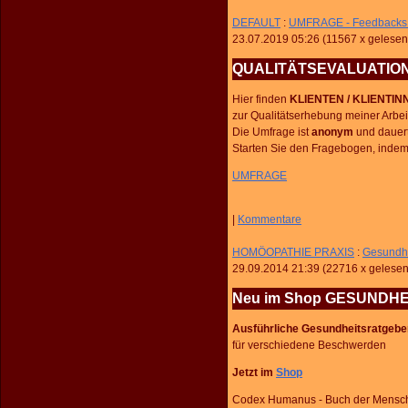
DEFAULT
:
UMFRAGE - Feedbacks 
23.07.2019 05:26
(
11567 x gelesen
QUALITÄTSEVALUATION -
Hier finden
KLIENTEN / KLIENTIN
zur Qualitätserhebung meiner Arbei
Die Umfrage ist
anonym
und dauert
Starten Sie den Fragebogen, indem 
UMFRAGE
|
Kommentare
HOMÖOPATHIE PRAXIS
:
Gesundh
29.09.2014 21:39
(
22716 x gelese
Neu im Shop GESUNDH
Ausführliche Gesundheitsratgebe
für verschiedene Beschwerden
Jetzt im
Shop
Codex Humanus - Buch der Menschl