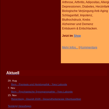
Arthrose, Arthritis, Adipositas, Allerg
Depressionen, Diabetes, Herzinfark
Biologische Verjüngung Anti-Aging
Schlaganfall, Impotenz,
Bluthochdruck, Krebs
Alzheimer und Demenz
Entsäuern & Entschlacken.
Jetzt im
Shop
Mehr Infos...
|
Kommentare
Aktuell
29. Aug
Bern - Psoriasis und Homöopathik - Yves Laborde
7. Nov
Bern - Psychiatrische Synorganopathie - Yves Laborde
15. Nov
Rünenberg - Gsundi 2026 - Gesundheitsmesse Oberbaselbiet
Termin(e) hinzufügen