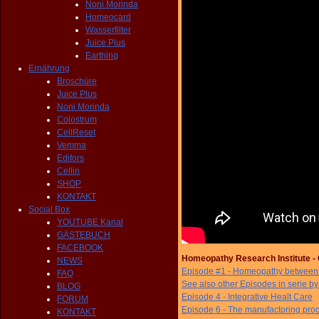
Noni Morinda
Homeocard
Wasserfilter
Juice Plus
Earthing
Ernährung
Broschüre
Juice Plus
Noni Morinda
Colostrum
CellReset
Vemma
Edifors
Cellin
SHOP
KONTAKT
Social Box
YOUTUBE Kanal
GÄSTEBUCH
FACEBOOK
Homeopathy Research Institute -
NEWS
Episode #1 - Homeopathy between f
FAQ
See also other Episodes in serie by s
BLOG
Episode
4 - Integrative Healt Care
FORUM
Episode
6 - The manufactoring pro
KONTAKT