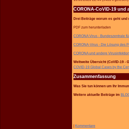
CORONA-CoVID-19 und and
Drei Beiträge worum es geht und w
PDF zum herunterladen
CORONA Virus - Bundeszentrale für
CORONA-Virus - Die Lösung des P
CORONA und andere Virusinfektione
Weltweite Übersicht (CoVID-19 - 
COVID-19 Global Cases by the Cen
Zusammenfassung
Was Sie tun können um
Ihr Immun
Weitere aktuelle Beiträge im
BLO
|
Kommentare