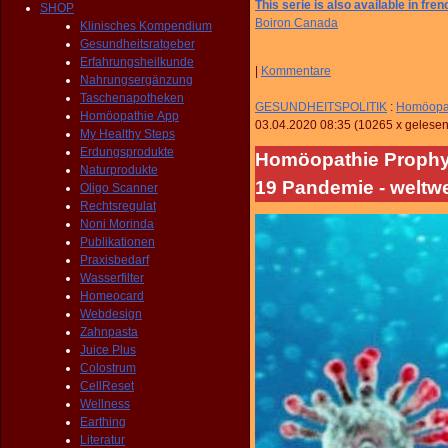
This serie is also available in fren
SHOP
Boiron Canada
Klinisches Kompendium
Gesundheitsratgeber
Erfahrungsheilkunde
|
Kommentare
Nahrungsergänzung
Taschenapotheken
GESUNDHEITSPOLITIK
:
Homöopat
Homöopathie App
03.04.2020 08:35
(
10265 x gelese
My Healthy Steps
Erdungsprodukte
Homöopathie Prophy
Naturprodukte
19 Pandemie - weltw
Oligo Scanner
Rechtsregulat
Noni Morinda
Publikationen
Praxisbedarf
Wasserfilter
Homeocard
Webdesign
Zahnpasta
Juice Plus
Colostrum
CellReset
Wellness
Earthing
Literatur