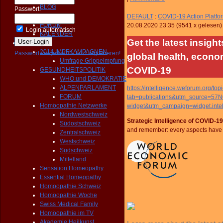
BLOG
Passwort:
NEWS
DEFAULT
:
COVID-19 Action Platfo
FORUM
20.08.2020 23:35
(
9541 x gelesen
)
Login automatisch
KALENDER
Get the latest insigh
Aktivitäten
2014 IMPFKAMPAGNEN
Passwort vergessen?
Jetzt registrieren!
global health, econom
Umfrage Grippeimpfung
COVID-19
GESUNDHEITSPOLITIK
WHO und DEMOKRATIE
ALPENPARLAMENT
https://intelligence.weforum.org
FORUM
tab=publications&utm_source=5
Homöopathie Netzwerke
widget&utm_campaign=widget.inte
Nordwestschweiz
Strategic Intelligence of COVID-
Südostschweiz
and remember: every aspects have 
Zentralschweiz
Westschweiz
Südschweiz
Mittelland
Sensation Homeopathy
Essential Homeopathy
Homöopathie Schweiz
Homöopathie Woche
Swiss Medical Family
Homöopathie im TV
Akademie Heilkunst