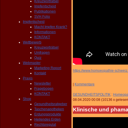
Kreuzworträtsel
Impfentscheid
Publikationen
SVH Folio
Impfentscheid
Macht Impfen Krank?
Informationen
KONTAKT
Wettbewerb
Kreuzworträtsel
Umfragen
Quiz
Webmaster
Marketing Report
https://www.homoeopathie-schweiz
Kontakt
Praxis
Newsletter
|
Kommentare
Fragebogen
KONTAKT
GESUNDHEITSPOLITIK
:
Homeopath
Shop
08.04.2020 00:08
(
10136 x gelese
Gesundheitsratgeber
Klinische und phama
Taschenapotheken
Erdungsprodukte
Heilendes Erden
Rechtsregulat