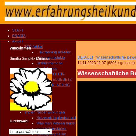
START
PRAXIS
Aktuell
TOP Artikel
Willkommen
Elektrosmog ableiten
DEFAULT
:
Wissenschaftliche Bewe
Erdungsprodukte
Similia Simplex Minimum
14.11.2023 11:07
(
6806 x gelesen
)
Umkehrosmose
Crystalswiss
Wissenschaftliche B
GESUNDHEITSPOLITIK
HEILMITTELGESETZ
IMPFAUFKLÄRUNG
YOUTUBE Kanal
IMPRESSIONEN
MEDIEN ARCHIV
Homöopathie TV
Impfen Nebenwirkungen
Netzwerk Impfentscheid
Direktwahl
Was man Wissen muss!
Impfstoffverstärker
Krankgeimpft Film