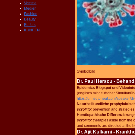
Vemma
Medien
Fashion
Beauty
Edifors
KUNDEN
Symbolbild
Dr. Paul Herscu - Behan
Epidemics Blogspot und Videointe
(englisch mit deutscher Simultanüb
https://unitedtoheal.com/speaker/d
Naturheilkundliche prophylaktis
scroll to:
prevention and strategies
Homöopathische Differenzierung 
scroll to:
therapies aside from the 
and comments are directed at the 
Dr. Ajit Kulkarni - Krankh