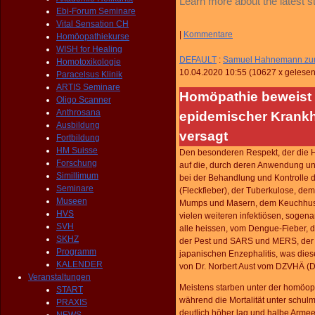
Learn more about the latest 
Ebi-Forum Seminare
Vital Sensation CH
|
Kommentare
Homöopathiekurse
WISH for Healing
DEFAULT
:
Samuel Hahnemann zum 
Homotoxikologie
10.04.2020 10:55
(
10627 x gelese
Paracelsus Klinik
ARTIS Seminare
Homöpathie beweist 
Oligo Scanner
Anthrosana
epidemischer Krankh
Ausbildung
versagt
Fortbildung
HM Suisse
Den besonderen Respekt, der die H
Forschung
auf die, durch deren Anwendung und
Simillimum
bei der Behandlung und Kontrolle 
Seminare
(Fleckfieber), der Tuberkulose, dem
Museen
Mumps und Masern, dem Keuchhusten
HVS
vielen weiteren infektiösen, sogena
SVH
alle heissen, vom Dengue-Fieber, 
SKHZ
der Pest und SARS und MERS, der 
Programm
japanischen Enzephalitis, was die
KALENDER
von Dr. Norbert Aust vom DZVHÄ (De
Veranstaltungen
Meistens starben unter der homöop
START
während die Mortalität unter schu
PRAXIS
deutlich höher lag und halbe Armee