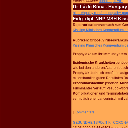
Please consider
donating to AIH
Dr. Lázló Bóna - Hungary
https://hpathy.com/homeopathy-pap
Eidg. dipl. NHP MSH Kiss
Repertorisationsversuch zum Ge
Kissling Klinisches Kompendium d
Rubriken: Grippe, Viruserkrankun
Kissling Klinisches Kompendium d
Prophylaxe
um
Ihr Immunsystem 
Epidemische Krankheiten
benötig
wie bei den anderen Autoren besch
Prophylaktisch:
Ich empfehle aufg
mit erstaunlich guten Resultaten Ba
Prodromalstadium:
psorisch.
Milde
Fulminanter Verlauf:
Pseudo-Psora
Komplikationen und Terminalsta
vermutlich eher cancerinisch mit v
|
Kommentare
GESUNDHEITSPOLITIK
:
CORONA- 
13.03.2020 22:44
(
9403 x gelesen
)