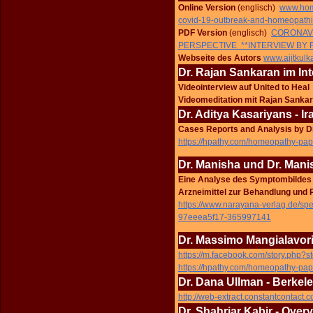
Online Version
(englisch)
www.home
covid-19-outbreak-and-homeopath
PDF Version
(englisch)
CORONAVI
PERSPECTIVE **INTERVIEW BY 
Webseite des Autors
www.ajitkulk
Dr. Rajan Sankaran im In
Videointerview auf United to He
Videomeditation mit Rajan Sanka
Dr. Aditya Kasariyans - Ir
Cases Reports and Analysis by D
https://hpathy.com/homeopathy-pape
Dr. Manisha und Dr. Manis
Eine Analyse des Symptombildes b
Arzneimittel
zur Behandlung und 
https://www.narayana-verlag.de/s
97eeea5f17-365997141
Dr. Massimo Mangialavori 
https://m.facebook.com/story.ph
https://hpathy.com/homeopathy-pap
Dr. Dana Ullman - Berkele
http://web-extract.constantcontact.c
Dr. Shahriar Kabir - Overv