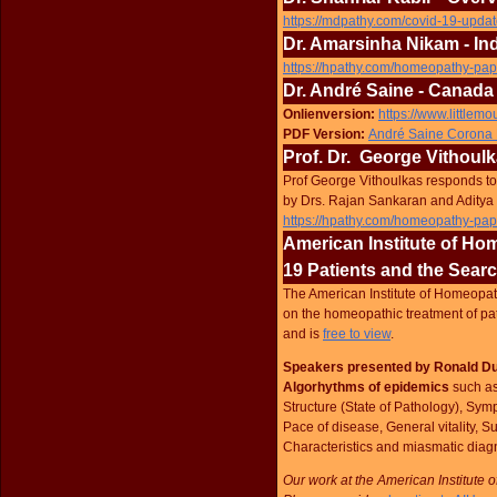
https://mdpathy.com/covid-19-upda
Dr. Amarsinha Nikam - In
https://hpathy.com/homeopathy-pa
Dr. André Saine - Canada
Onlienversion:
https://www.little
PDF Version:
André Saine Corona
Prof. Dr. George Vithoulk
Prof George Vithoulkas responds to
by Drs. Rajan Sankaran and Aditya
https://hpathy.com/homeopathy-pap
American Institute of Ho
19 Patients and the Sear
The American Institute of Homeopat
on the homeopathic treatment of pat
and is
free to view
.
Speakers presented by Ronald Du
Algorhythms of epidemics
such as
Structure (State of Pathology), Sym
Pace of disease, General vitality, S
Characteristics and miasmatic diag
Our work at the American Institute