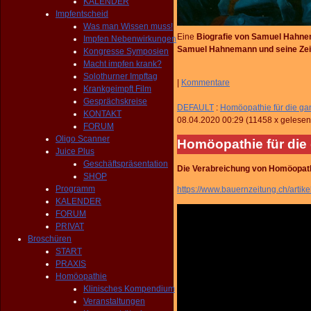
KALENDER
Impfentscheid
Was man Wissen muss!
Eine
Biografie von Samuel Hahn
Impfen Nebenwirkungen
Samuel Hahnemann und seine Zei
Kongresse Symposien
Macht impfen krank?
Solothurner Impftag
|
Kommentare
Krankgeimpft Film
Gesprächskreise
DEFAULT
:
Homöopathie für die ga
KONTAKT
08.04.2020 00:29
(
11458 x gelesen
FORUM
Oligo Scanner
Homöopathie für die
Juice Plus
Geschäftspräsentation
Die Verabreichung von Homöopath
SHOP
Programm
https://www.bauernzeitung.ch/arti
KALENDER
FORUM
PRIVAT
Broschüren
START
PRAXIS
Homöopathie
Klinisches Kompendium
Veranstaltungen