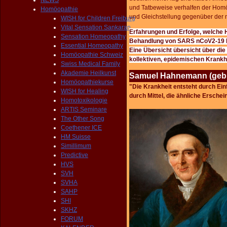
NEWS
und Tatbeweise verhalfen der Homö
Homöopathie
und Gleichstellung gegenüber der 
WISH for Children Freiburg
Vital Sensation Sankaran
Erfahrungen und Erfolge, welche 
Sensation Homeopathy
Behandlung von
SARS nCoV2-19
Essential Homeopathy
Eine Übersicht übersicht über d
Homöopathie Schweiz
kollektiven, epidemischen
Krankhe
Swiss Medical Family
Akademie Heilkunst
Samuel Hahnemann (geb. 10
Homöopathiekurse
"Die
Krankheit entsteht durch Einfl
WISH for Healing
durc
h Mittel,
die ähnliche Erschei
Homotoxikologie
ARTIS Seminare
The Other Song
Coethener ICE
HM Suisse
Simillimum
Predictive
HVS
SVH
SVHA
SAHP
SHI
SKHZ
FORUM