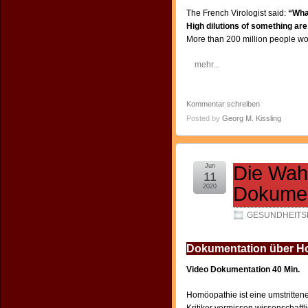
The French Virologist said:
“What
High dilutions of something are
More than 200 million people wor
mehr...
Kommentar schreiben
Posted by
Georg M. Kissling
Jun
Die Wah
11
2020
Dokumen
GESUNDHEITSP
Dokumentation über Ho
Video Dokumentation 40 Min.
Homöopathie ist eine umstrittene