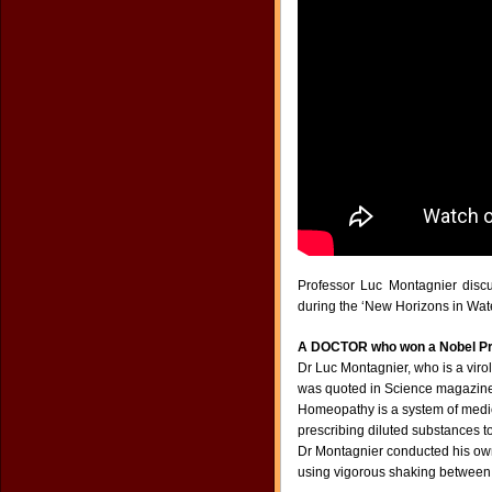
Professor Luc Montagnier discu
during the ‘New Horizons in Wat
A DOCTOR who won a Nobel Priz
Dr Luc Montagnier, who is a viro
was quoted in Science magazin
Homeopathy is a system of medicin
prescribing diluted substances to
Dr Montagnier conducted his own
using vigorous shaking between 