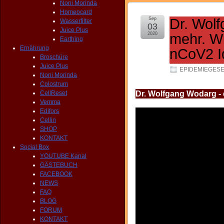
Noni Morinda
Homeocard
Sep
Dr. Wol
Wasserfilter
03
Juice Plus
2020
mehr. W
Earthing
Ernährung
nCoV2 I
Broschüre
Juice Plus
EPIDEMIEGES
Noni Morinda
Colostrum
CellReset
Dr. Wolfgang Wodarg - 
Vemma
Edifors
Cellin
SHOP
KONTAKT
Social Box
YOUTUBE Kanal
GÄSTEBUCH
FACEBOOK
NEWS
FAQ
BLOG
FORUM
KONTAKT