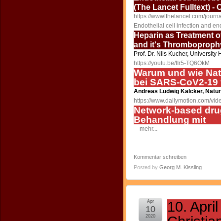
(The Lancet Fulltext) -
https://wwwlthelancet.com/journa
Endothelial cell infection and en
Heparin as Treatment 
and it's Thromboprophy
Prof. Dr. Nils Kucher, University
https://youtu.be/IIr5-TQ6OkM
Warum und wie Natr
bei SARS-CoV2-19 f
Andreas Ludwig Kalcker, Natur
https://www.dailymotion.com/vid
Network-based dru
Behandlung mit
mehr...
Kommentar schreiben
Posted by
Georg M. Kissling
Apr
10. Apri
10
2020