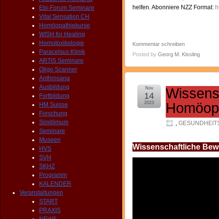
helfen. Abonniere NZZ Format:
h
Ebi-Forum Seminare
Vital Sensation CH
Homöopathiekurse
WISH for Healing
Homotoxikologie
Kommentar schreiben
Paracelsus Klinik
Posted by
Georg M. Kissling
ARTIS Seminare
Oligo Scanner
Anthrosana
Ausbildung
Nov
Wissensc
14
Fortbildung
2023
Homöopa
HM Suisse
Forschung
Simillimum
,
GESUNDHEITS
Seminare
Museen
Wissenschaftliche Bew
HVS
SVH
SKHZ
Programm
KALENDER
Veranstaltungen
START
PRAXIS