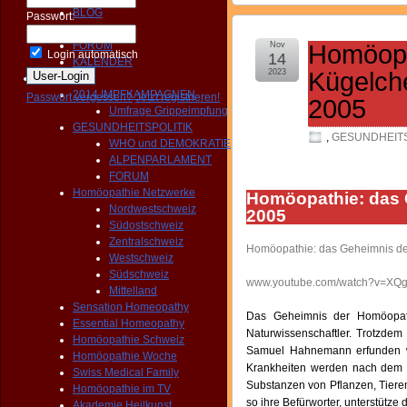
BLOG
Passwort:
NEWS
FORUM
Nov
Homöopa
Login automatisch
14
KALENDER
2023
Kügelch
Aktivitäten
2014 IMPFKAMPAGNEN
Passwort vergessen?
Jetzt registrieren!
2005
Umfrage Grippeimpfung
GESUNDHEITSPOLITIK
,
GESUNDHEITS
WHO und DEMOKRATIE
ALPENPARLAMENT
FORUM
Homöopathie Netzwerke
Homöopathie: das 
Nordwestschweiz
2005
Südostschweiz
Zentralschweiz
Homöopathie: das Geheimnis de
Westschweiz
Südschweiz
www.youtube.com/watch?v=XQ
Mittelland
Sensation Homeopathy
Das Geheimnis der Homöopath
Essential Homeopathy
Naturwissenschaftler. Trotzde
Homöopathie Schweiz
Samuel Hahnemann erfunden wor
Homöopathie Woche
Krankheiten werden nach dem G
Swiss Medical Family
Substanzen von Pflanzen, Tiere
Homöopathie im TV
so ihre Befürworter, unterstütz
Akademie Heilkunst