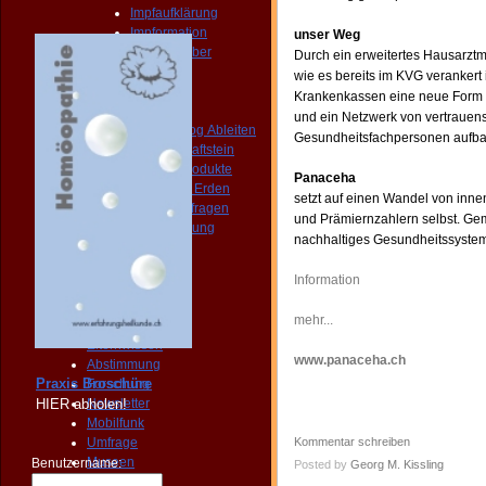
Impfaufklärung
Impformation
unser Weg
Gesundheitsratgeber
Durch ein erweitertes Hausarztm
Paracelsus Klinik
wie es bereits im KVG verankert
Umkehrosmose
Krankenkassen eine neue Form 
Geopathologie
und ein Netzwerk
von vertrauen
Elektrosmog Ableiten
Gesundheitsfachpersonen aufb
Quantenkraftstein
Erdungsprodukte
Panaceha
Heilendes Erden
setzt auf einen Wandel von inne
Grenzwertfragen
und Prämiernzahlern selbst. Ge
Funkstrahlung
nachhaltiges Gesundheitssyste
Earthing
Impfentscheid
Information
Publikationen
Kompendium
mehr...
Wettbewerb
Elternwissen
www.panaceha.ch
Abstimmung
Praxis Broschüre
Forschung
HIER
abholen!
Newsletter
Mobilfunk
Umfrage
Kommentar schreiben
Museen
Benutzername:
Posted by
Georg M. Kissling
QUIZ