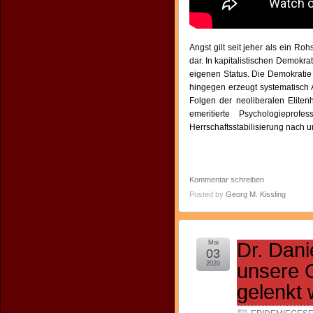
Angst gilt seit jeher als ein Ro
dar. In kapitalistischen Demokra
eigenen Status. Die Demokratie 
hingegen erzeugt systematisch 
Folgen der neoliberalen Elite
emeritierte Psychologieprofe
Herrschaftsstabilisierung nach 
Kommentar schreiben
Posted by
Georg M. Kissling
Mai
Dr. Dan
03
2020
unsere 
gelenkt