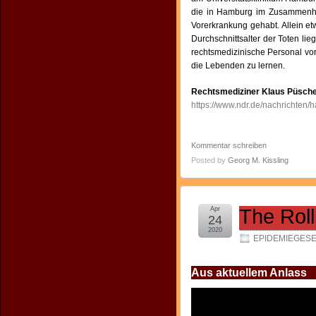
die in Hamburg im Zusammenhan
Vorerkrankung gehabt. Allein et
Durchschnittsalter der Toten li
rechtsmedizinische Personal vo
die Lebenden zu lernen.
Rechtsmediziner Klaus Püschel
https://www.ndr.de/nachrichten
Kommentar schreiben
Posted by
Georg M. Kissling
Apr
The Roll
24
2020
EPIDEMIEGES
Aus aktuellem Anlass