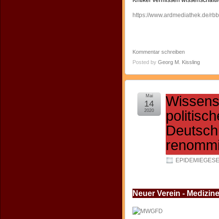
Kritiker vermissen wissenschaf
https://www.ardmediathek.de/rb
Kommentar schreiben
Posted by
Georg M. Kissling
Mai
Wissensc
14
2020
politisc
Deutsch
renommi
EPIDEMIEGES
Neuer Verein - Medizin