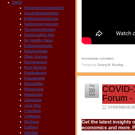
SHOP
Klinisches Kompendium
Gesundheitsratgeber
Erfahrungsheilkunde
Nahrungsergänzung
Taschenapotheken
Homöopathie App
My Healthy Steps
Erdungsprodukte
Naturprodukte
Oligo Scanner
Kommentar schreiben
Rechtsregulat
Posted by
Georg M. Kissling
Noni Morinda
Publikationen
Praxisbedarf
Wasserfilter
Aug
COVID-1
Homeocard
20
Webdesign
2020
Forum -
Zahnpasta
Juice Plus
EPIDEMIEGES
Colostrum
CellReset
Get the latest insights 
Wellness
Earthing
economics and more. Pl
Literatur