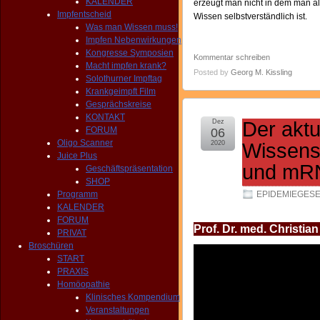
KALENDER
erzeugt man nicht in dem man a
Impfentscheid
Wissen selbstverständlich ist.
Was man Wissen muss!
Impfen Nebenwirkungen
Kongresse Symposien
Kommentar schreiben
Macht impfen krank?
Posted by
Georg M. Kissling
Solothurner Impftag
Krankgeimpft Film
Gesprächskreise
KONTAKT
Dez
Der aktu
FORUM
06
Oligo Scanner
2020
Wissens
Juice Plus
und mR
Geschäftspräsentation
SHOP
Programm
EPIDEMIEGES
KALENDER
FORUM
Prof. Dr. med. Christia
PRIVAT
Broschüren
START
PRAXIS
Homöopathie
Klinisches Kompendium
Veranstaltungen