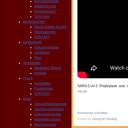
Kreuzworträtsel
Impfentscheid
Publikationen
SVH Folio
Impfentscheid
Macht Impfen Krank?
Informationen
KONTAKT
Wettbewerb
Kreuzworträtsel
Umfragen
Quiz
Webmaster
Marketing Report
Kontakt
Praxis
Newsletter
SARS-CoV-2 Prophylaxe und di
Fragebogen
md.de
KONTAKT
Shop
Gesundheitsratgeber
Taschenapotheken
Kommentar schreiben
Erdungsprodukte
Posted by
Georg M. Kissling
Heilendes Erden
Rechtsregulat