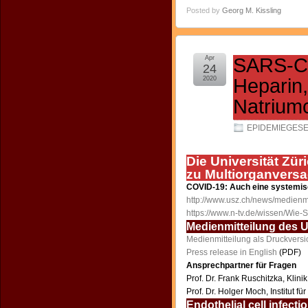
Posted by
Georg M. Kissling
Apr
SARS-Co
24
2020
Heparin,
Natriumc
EPIDEMIEGES
Die Universität Zür
zu Multiorganversa
COVID-19: Auch eine systemi
http://www.usz.ch/news/medienm
https://www.n-tv.de/wissen/Wie-
Medienmitteilung des Un
Medienmitteilung als Druckversi
Press release in English
(PDF)
Ansprechpartner für Fragen
Prof. Dr. Frank Ruschitzka, Klinik
Prof. Dr. Holger Moch, Institut f
Endothelial cell infecti