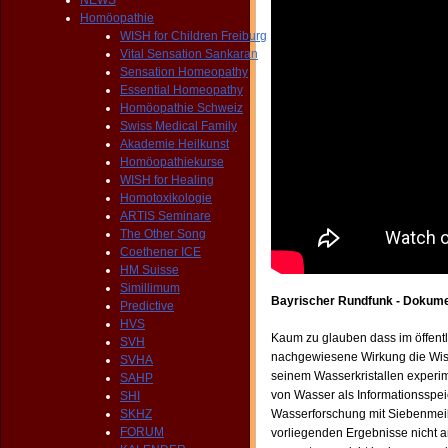
NEWS
Homöopathie
WISH for Children Freiburg
Vital Sensation Sankaran
Sensation Homeopathy
Essential Homeopathy
Homöopathie Schweiz
Swiss Medical Family
Akademie Heilkunst
Homöopathiekurse
WISH for Healing
Homotoxikologie
ARTIS Seminare
The Other Song
Coethener ICE
HM Suisse
Simillimum
Bayrischer Rundfunk - Dokume
Predictive
HVS
Kaum zu glauben dass im öffentl
SVH
nachgewiesene Wirkung die Wissen
SVHA
seinem Wasserkristallen experim
SAHP
von Wasser als Informationsspei
SHI
SKHZ
Wasserforschung mit Siebenmeile
FORUM
vorliegenden Ergebnisse nicht