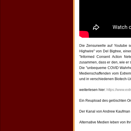
Die Zensurwelle auf Youtube s
Highwire" von Del Bigtree, ei
"Informed Consent Action Net
zusammen, dass er den, wie er s
Die "unbequeme COVID Wahrheit"
Medienschaffenden vom ExtremNe
und in verschiedenen Biotech-Unt
weiterlesen hier:
https://www.ext
Ein Reupload des gelöschten Ori
Der Kanal von Andrew Kaufman i
Alternative Medien leben von Ih