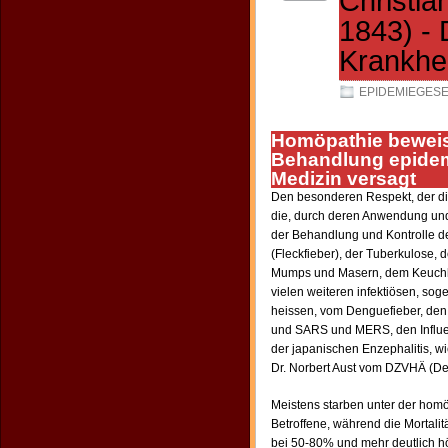
Christi
1843) -
Krankhe
EPIDEMIEGES
Homöpathie beweist
Behandlung epidem
Medizin versagt
Den besonderen Respekt, der die
die, durch deren Anwendung und 
der Behandlung und Kontrolle d
(Fleckfieber), der Tuberkulose, 
Mumps und Masern, dem Keuchhus
vielen weiteren infektiösen, sog
heissen, vom Denguefieber, den
und SARS und MERS, den Influen
der japanischen Enzephalitis, w
Dr. Norbert Aust vom DZVHÄ (Deu
Meistens starben unter der hom
Betroffene, während die Mortali
bei 50-80% und mehr deutlich hö