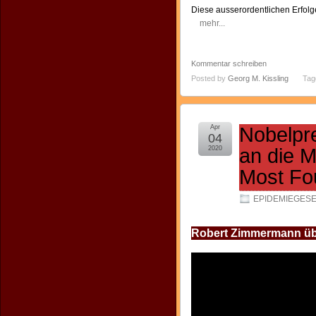
Diese ausserordentlichen Erfol
mehr...
Kommentar schreiben
Posted by
Georg M. Kissling
Tag
Apr
Nobelpre
04
2020
an die M
Most Fou
EPIDEMIEGES
Robert Zimmermann üb