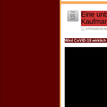
Aug
Eine un
01
2020
Kaufma
EPIDEMIEGES
Wird CoVID-19 wirklich