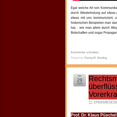
Egal welche Art von Kommunikati
durch Wiederholung auf etwas
etwas mit uns kommuniziert, u
historischen Beispielen man da
hat, - wie man allein durch We
Botschaften und sogar Propagand
Kommentar schreiben
Posted by
Georg M. Kissling
Apr
Rechtsme
29
2020
überflüs
Vorerkr
EPIDEMIEGES
Prof. Dr. Klaus Püsche