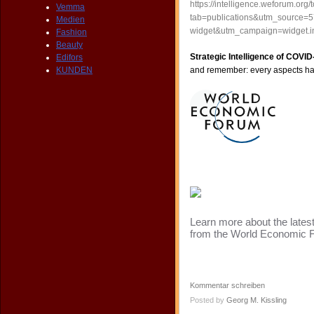
https://intelligence.weforum.
Vemma
tab=publications&utm_sourc
Medien
widget&utm_campaign=widget.in
Fashion
Beauty
Strategic Intelligence of COVI
Edifors
KUNDEN
and remember: every aspects hav
Learn more about the latest
from the World Economic 
Kommentar schreiben
Posted by
Georg M. Kissling