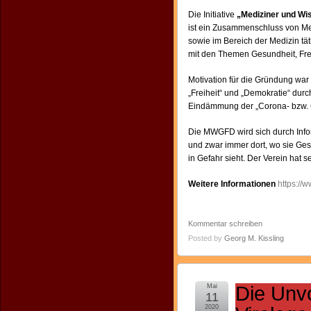
Die Initiative
„Mediziner und Wis
ist ein Zusammenschluss von Me
sowie im Bereich der Medizin tä
mit den Themen Gesundheit, Fre
Motivation für die Gründung wa
„Freiheit“ und „Demokratie“ dur
Eindämmung der „Corona- bzw.
Die MWGFD wird sich durch Inf
und zwar immer dort, wo sie Ges
in Gefahr sieht.
Der Verein hat s
Weitere Informationen
https://
Kommentar schreiben
Posted by
Georg M. Kissling
Mai
Die Unvo
11
2020