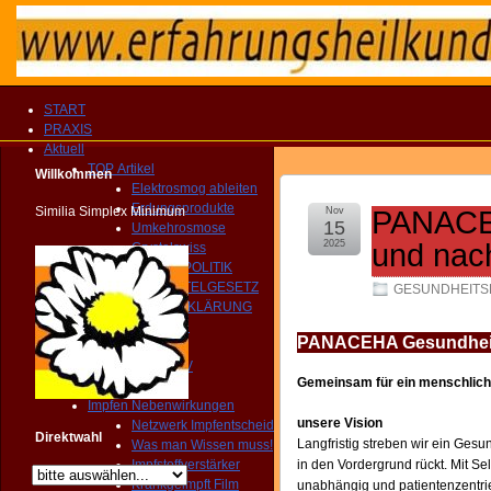
START
PRAXIS
Aktuell
TOP Artikel
Willkommen
Elektrosmog ableiten
Erdungsprodukte
Similia Simplex Minimum
Nov
PANACEH
15
Umkehrosmose
2025
und nac
Crystalswiss
GESUNDHEITSPOLITIK
HEILMITTELGESETZ
GESUNDHEITSP
IMPFAUFKLÄRUNG
YOUTUBE Kanal
PANACEHA Gesundheits
IMPRESSIONEN
MEDIEN ARCHIV
Gemeinsam für ein menschlich
Homöopathie TV
Impfen Nebenwirkungen
unsere Vision
Netzwerk Impfentscheid
Direktwahl
Langfristig streben wir ein Ges
Was man Wissen muss!
Impfstoffverstärker
in den Vordergrund rückt. Mit Se
Krankgeimpft Film
unabhängig und patientenzentri