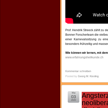
Prof. Hendrik Streeck zählt zu
Bonner Forscherteam die vielbe
einer Karnevalssitzung zu ein
besonders frühzeitig und masse
Wie können wir lernen, mit dem
www.erfahrungsheilkunde.ch
Kommentar schreiben
Posted by
Georg M. Kissling
Mai
Angsterz
03
2020
neolibe