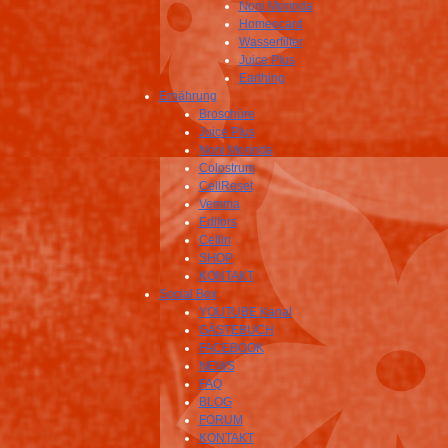
Noni Morinda
Homeocard
Wasserfilter
Juice Plus
Earthing
Ernährung
Broschüre
Juice Plus
Noni Morinda
Colostrum
CellReset
Vemma
Edifors
Cellin
SHOP
KONTAKT
Social Box
YOUTUBE Kanal
GÄSTEBUCH
FACEBOOK
NEWS
FAQ
BLOG
FORUM
KONTAKT