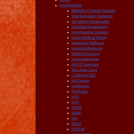
NEWS
Homöopathie
WISH for Children Freiburg
Vital Sensation Sankaran
Sensation Homeopathy
Essential Homeopathy
Homöopathie Schweiz
Swiss Medical Family
Akademie Heilkunst
Homöopathiekurse
WISH for Healing
Homotoxikologie
ARTIS Seminare
The Other Song
Coethener ICE
HM Suisse
Simillimum
Predictive
HVS
SVH
SVHA
SAHP
SHI
SKHZ
FORUM