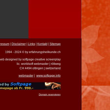
ressum
|
Disclaimer
|
Links
|
Kontakt
|
Sitemap
1994 - 2024 © by erfahrungsheilkunde.ch
eb designed by softpage creative screenplay
lic. worldsoft webmaster | rötiweg
CH 4494 oltingen | switzerland
webmaster
|
www.softpage.info
Domain reservieren