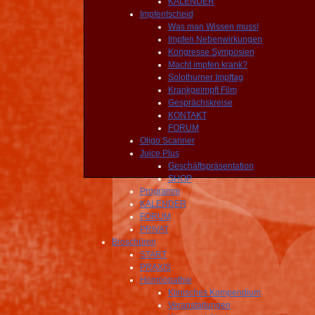
KALENDER
Impfentscheid
Was man Wissen muss!
Impfen Nebenwirkungen
Kongresse Symposien
Macht impfen krank?
Solothurner Impftag
Krankgeimpft Film
Gesprächskreise
KONTAKT
FORUM
Oligo Scanner
Juice Plus
Geschäftspräsentation
SHOP
Programm
KALENDER
FORUM
PRIVAT
Broschüren
START
PRAXIS
Homöopathie
Klinisches Kompendium
Veranstaltungen