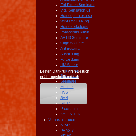
Ebi-Forum Seminare
Vital Sensation CH
Homöopathiekurse
WISH for Healing
Homotoxikologie
Paracelsus Klinik
ARTIS Seminare
Oligo Scanner
Anthrosana
Ausbildung
Fortbildung
HM Suisse
Forschung
Besten Dank für Ihren Besuch
Simillimum
erfahrungsheilkunde.ch
Seminare
Museen
HVS
SVH
SKHZ
Programm
KALENDER
Veranstaltungen
START
PRAXIS