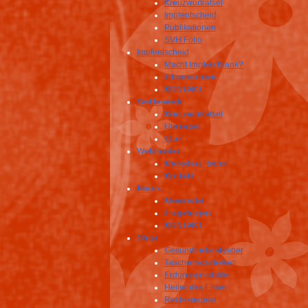
Kreuzworträtsel
Impfentscheid
Publikationen
SVH Folio
Impfentscheid
Macht Impfen Krank?
Informationen
KONTAKT
Wettbewerb
Kreuzworträtsel
Umfragen
Quiz
Webmaster
Marketing Report
Kontakt
Praxis
Newsletter
Fragebogen
KONTAKT
Shop
Gesundheitsratgeber
Taschenapotheken
Erdungsprodukte
Heilendes Erden
Rechtsregulat