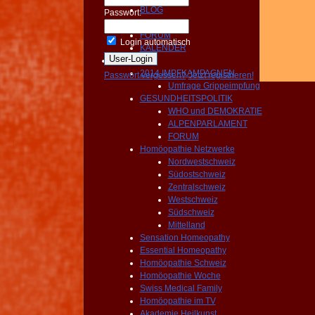
BLOG
Passwort:
NEWS
FORUM
Login automatisch
KALENDER
Aktivitäten
2014 IMPFKAMPAGNEN
Passwort vergessen?
Jetzt registrieren!
Umfrage Grippeimpfung
GESUNDHEITSPOLITIK
WHO und DEMOKRATIE
ALPENPARLAMENT
FORUM
Homöopathie Netzwerke
Nordwestschweiz
Südostschweiz
Zentralschweiz
Westschweiz
Südschweiz
Mittelland
Sensation Homeopathy
Essential Homeopathy
Homöopathie Schweiz
Homöopathie Woche
Swiss Medical Family
Homöopathie im TV
Akademie Heilkunst