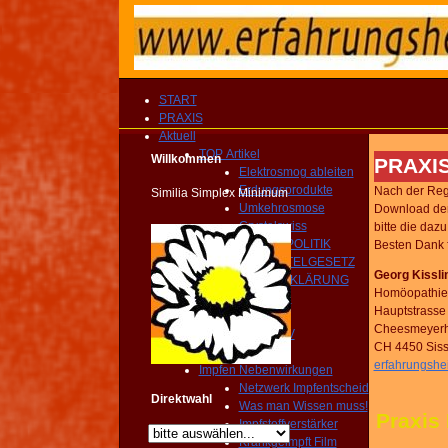
START
PRAXIS
Aktuell
TOP Artikel
Willkommen
PRAXI
Elektrosmog ableiten
Erdungsprodukte
Nach der Reg
Similia Simplex Minimum
Umkehrosmose
Download der
Crystalswiss
bitte die daz
GESUNDHEITSPOLITIK
Besten Dank f
HEILMITTELGESETZ
Georg Kissli
IMPFAUFKLÄRUNG
Homöopathie 
YOUTUBE Kanal
Hauptstrasse
IMPRESSIONEN
Cheesmeyer
MEDIEN ARCHIV
CH 4450 Sis
Homöopathie TV
erfahrungshe
Impfen Nebenwirkungen
Netzwerk Impfentscheid
Direktwahl
Was man Wissen muss!
Praxis
Impfstoffverstärker
Krankgeimpft Film