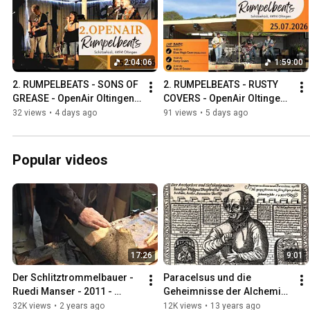
2:04:06
1:59:00
2. RUMPELBEATS - SONS OF 
2. RUMPELBEATS - RUSTY 
GREASE - OpenAir Oltingen 
COVERS - OpenAir Oltingen 
2026 - Reloaded
2026 - Local Band
32 views
•
4 days ago
91 views
•
5 days ago
Popular videos
17:26
9:01
Der Schlitztrommelbauer - 
Paracelsus und die 
Ruedi Manser - 2011 - 
Geheimnisse der Alchemie 
Oltingen
Schwyz 2001
32K views
•
2 years ago
12K views
•
13 years ago