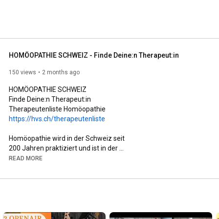
HOMÖOPATHIE SCHWEIZ - Finde Deine:n Therapeut:in
150 views
2 months ago
HOMÖOPATHIE SCHWEIZ 

Finde Deine:n Therapeut:in  

https://hvs.ch/therapeutenliste
Homöopathie wird in der Schweiz seit 

200 Jahren praktiziert und ist in der 

Bevölkerung traditionell sehr beliebt. 

READ MORE
Seit 2009 ist die Komplementärmedizin 

durch eine deutliche Mehrheit des Volkes 

und der Stände in der Bundesverfassung 

verankert und in Praxis, Lehre und 

Forschung der Standardmedizin gleichgestellt. 
