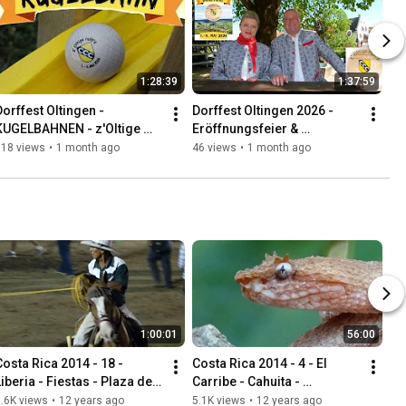
1:28:39
1:37:59
Dorffest Oltingen - 
Dorffest Oltingen 2026 - 
KUGELBAHNEN - z'Oltige 
Eröffnungsfeier & 
ollt's - 2026
Festumzug
118 views
•
1 month ago
46 views
•
1 month ago
1:00:01
56:00
Costa Rica 2014 - 18 - 
Costa Rica 2014 - 4 - El 
iberia - Fiestas - Plaza de 
Carribe - Cahuita - 
Toros
Manzanillo - Puerto Viejo de 
.6K views
•
12 years ago
5.1K views
•
12 years ago