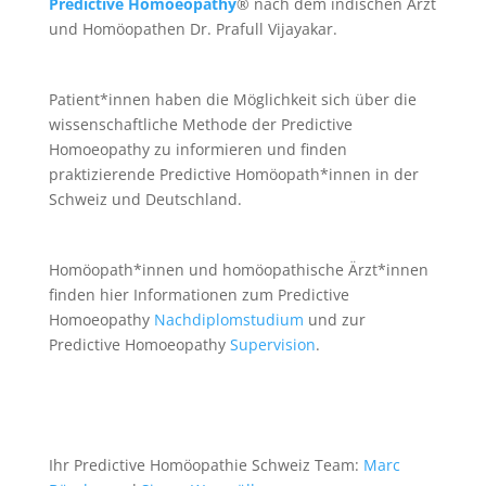
Predictive Homoeopathy
®
nach dem indischen Arzt
und Homöopathen Dr. Prafull Vijayakar.
Patient*innen haben die Möglichkeit sich über die
wissenschaftliche Methode der Predictive
Homoeopathy zu informieren und finden
praktizierende Predictive Homöopath*innen in der
Schweiz und Deutschland.
Homöopath*innen und homöopathische Ärzt*innen
finden hier Informationen zum Predictive
Homoeopathy
Nachdiplomstudium
und zur
Predictive Homoeopathy
Supervision
.
Ihr Predictive Homöopathie Schweiz Team:
Marc