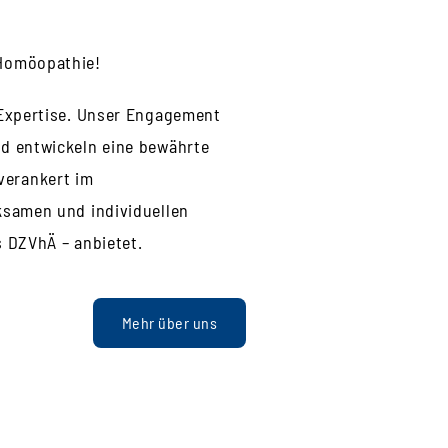
 Homöopathie!
 Expertise. Unser Engagement
nd entwickeln eine bewährte
verankert im
ksamen und individuellen
s DZVhÄ – anbietet.
Mehr über uns