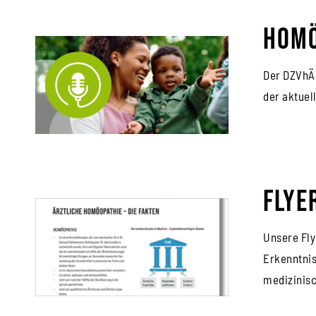
Homö
Der DZVhÄ 
der aktuel
Flye
Unsere Fly
Erkenntnis
medizinisc