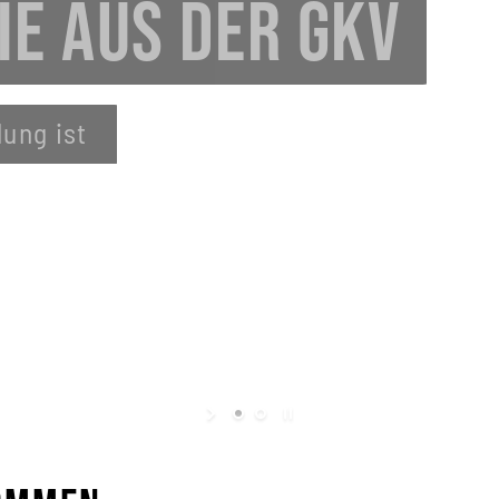
 ENGAGIERT
 der GKV