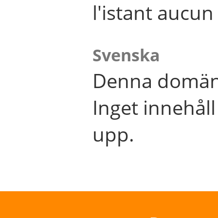
l'istant aucu
Svenska
Denna domän 
Inget innehål
upp.