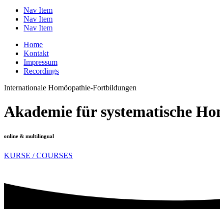
Nav Item
Nav Item
Nav Item
Home
Kontakt
Impressum
Recordings
Internationale Homöopathie-Fortbildungen
Akademie für systematische H
online & multilingual
KURSE / COURSES