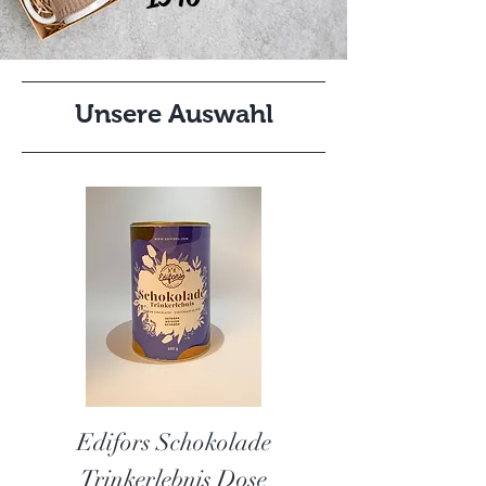
Unsere Auswahl
Edifors Schokolade
Trinkerlebnis Dose
Trinkerlebnis N