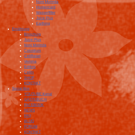
Noni Morinda
Homeocard
Wasserfilter
Juice Plus
Earthing
Ernährung
Broschüre
Juice Plus
Noni Morinda
Colostrum
CellReset
Vemma
Edifors
Cellin
SHOP
KONTAKT
Social Box
YOUTUBE Kanal
GÄSTEBUCH
FACEBOOK
NEWS
FAQ
BLOG
FORUM
KONTAKT