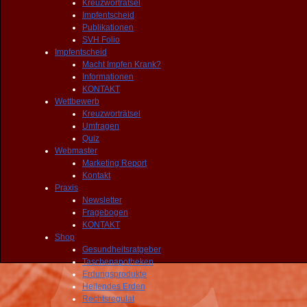
Kreuzworträtsel
Impfentscheid
Publikationen
SVH Folio
Impfentscheid
Macht Impfen Krank?
Informationen
KONTAKT
Wettbewerb
Kreuzworträtsel
Umfragen
Quiz
Webmaster
Marketing Report
Kontakt
Praxis
Newsletter
Fragebogen
KONTAKT
Shop
Gesundheitsratgeber
Taschenapotheken
Erdungsprodukte
Heilendes Erden
Rechtsregulat