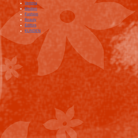
Vemma
Medien
Fashion
Beauty
Edifors
KUNDEN