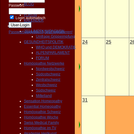
BLOG
Passwort:
NEWS
FORUM
Login automatisch
KALENDER
Aktivitäten
2014 IMPFKAMPAGNEN
Passwort vergessen?
Jetzt registrieren!
Umfrage Grippeimpfung
24
25
2
GESUNDHEITSPOLITIK
WHO und DEMOKRATIE
ALPENPARLAMENT
FORUM
Homöopathie Netzwerke
Nordwestschweiz
Südostschweiz
Zentralschweiz
Westschweiz
Südschweiz
Mittelland
31
Sensation Homeopathy
Essential Homeopathy
Homöopathie Schweiz
Homöopathie Woche
Swiss Medical Family
Homöopathie im TV
Akademie Heilkunst