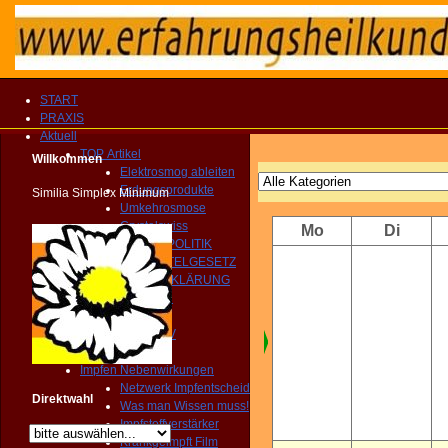
START
PRAXIS
Aktuell
TOP Artikel
Willkommen
Elektrosmog ableiten
Erdungsprodukte
Similia Simplex Minimum
Umkehrosmose
Crystalswiss
Mo
Di
GESUNDHEITSPOLITIK
HEILMITTELGESETZ
IMPFAUFKLÄRUNG
YOUTUBE Kanal
IMPRESSIONEN
MEDIEN ARCHIV
Homöopathie TV
Impfen Nebenwirkungen
Netzwerk Impfentscheid
Direktwahl
Was man Wissen muss!
Impfstoffverstärker
Krankgeimpft Film