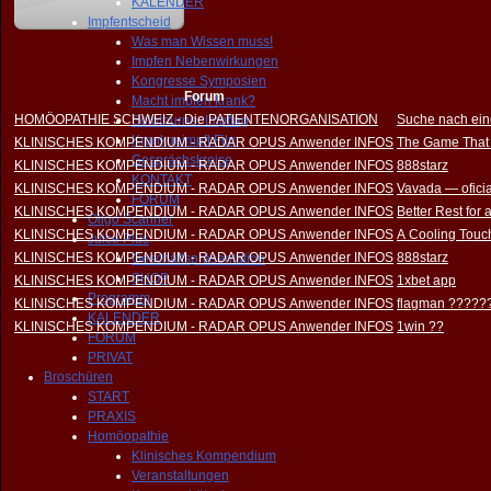
KALENDER
Impfentscheid
Was man Wissen muss!
Impfen Nebenwirkungen
Kongresse Symposien
Forum
Macht impfen krank?
HOMÖOPATHIE SCHWEIZ - Die PATIENTENORGANISATION
Suche nach ein
Solothurner Impftag
Krankgeimpft Film
KLINISCHES KOMPENDIUM - RADAR OPUS Anwender INFOS
The Game That
Gesprächskreise
KLINISCHES KOMPENDIUM - RADAR OPUS Anwender INFOS
888starz
KONTAKT
KLINISCHES KOMPENDIUM - RADAR OPUS Anwender INFOS
Vavada — oficia
FORUM
KLINISCHES KOMPENDIUM - RADAR OPUS Anwender INFOS
Better Rest for
Oligo Scanner
KLINISCHES KOMPENDIUM - RADAR OPUS Anwender INFOS
A Cooling Touch
Juice Plus
KLINISCHES KOMPENDIUM - RADAR OPUS Anwender INFOS
888starz
Geschäftspräsentation
SHOP
KLINISCHES KOMPENDIUM - RADAR OPUS Anwender INFOS
1xbet app
Programm
KLINISCHES KOMPENDIUM - RADAR OPUS Anwender INFOS
flagman ?????
KALENDER
KLINISCHES KOMPENDIUM - RADAR OPUS Anwender INFOS
1win ??
FORUM
PRIVAT
Broschüren
START
PRAXIS
Homöopathie
Klinisches Kompendium
Veranstaltungen