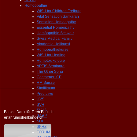
NEWS
Homöopathie
WISH for Children Freiburg
Vital Sensation Sankaran
Sensation Homeopathy
Essential Homeopathy
Homöopathie Schweiz
Swiss Medical Family
Akademie Heilkunst
Homöopathiekurse
WISH for Healing
Homotoxikologie
ARTIS Seminare
The Other Song
Coethener ICE
HM Suisse
Simillimum
Predictive
HVS
SVH
SVHA
Besten Dank für Ihren Besuch
SAHP
erfahrungsheilkunde.ch
SHI
SKHZ
FORUM