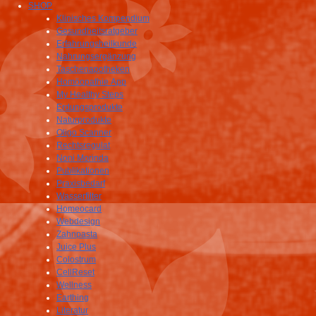
SHOP
Klinisches Kompendium
Gesundheitsratgeber
Erfahrungsheilkunde
Nahrungsergänzung
Taschenapotheken
Homöopathie App
My Healthy Steps
Erdungsprodukte
Naturprodukte
Oligo Scanner
Rechtsregulat
Noni Morinda
Publikationen
Praxisbedarf
Wasserfilter
Homeocard
Webdesign
Zahnpasta
Juice Plus
Colostrum
CellReset
Wellness
Earthing
Literatur