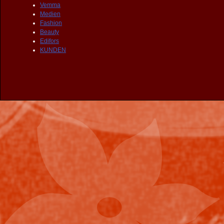
Vemma
Medien
Fashion
Beauty
Edifors
KUNDEN