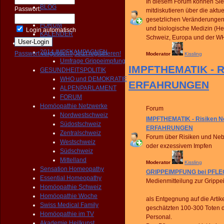
In diesem Forum können Sie 
BLOG
Passwort:
mitdiskutieren über die aktue
NEWS
gesetzlichen Veränderungen
FORUM
und biologische Medizin (Hei
Login automatisch
KALENDER
Schweiz, Europa und der W
Aktivitäten
2014 IMPFKAMPAGNEN
Passwort vergessen?
Jetzt registrieren!
Moderator
Kissling
Umfrage Grippeimpfung
IMPFTHEMATIK - R
GESUNDHEITSPOLITIK
WHO und DEMOKRATIE
ERFAHRUNGEN
ALPENPARLAMENT
FORUM
Homöopathie Netzwerke
Forum
Nordwestschweiz
IMPFTHEMATIK - Risiken 
Südostschweiz
ERFAHRUNGEN
Zentralschweiz
Forum über Risiken und Ne
Westschweiz
oder exzessivem Impfen
Südschweiz
Mittelland
Moderator
Kissling
Sensation Homeopathy
GRIPPEIMPFUNG bei PFLE
Essential Homeopathy
Medienmitteilung zur Gripp
Homöopathie Schweiz
Homöopathie Woche
als Entgegnung auf die Art
Swiss Medical Family
geschätzten 100-300 Toten 
Homöopathie im TV
Personal.
Akademie Heilkunst