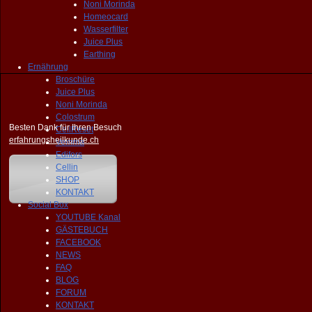
Noni Morinda
Homeocard
Wasserfilter
Juice Plus
Earthing
Ernährung
Broschüre
Juice Plus
Noni Morinda
Colostrum
Besten Dank für Ihren Besuch
CellReset
erfahrungsheilkunde.ch
Vemma
Edifors
Cellin
SHOP
KONTAKT
Social Box
YOUTUBE Kanal
GÄSTEBUCH
FACEBOOK
NEWS
FAQ
BLOG
FORUM
KONTAKT