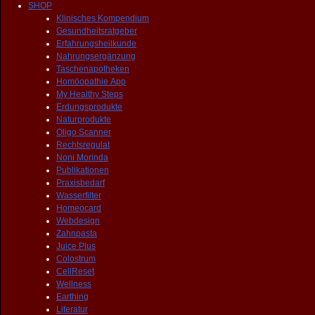
SHOP
Klinisches Kompendium
Gesundheitsratgeber
Erfahrungsheilkunde
Nahrungsergänzung
Taschenapotheken
Homöopathie App
My Healthy Steps
Erdungsprodukte
Naturprodukte
Oligo Scanner
Rechtsregulat
Noni Morinda
Publikationen
Praxisbedarf
Wasserfilter
Homeocard
Webdesign
Zahnpasta
Juice Plus
Colostrum
CellReset
Wellness
Earthing
Literatur