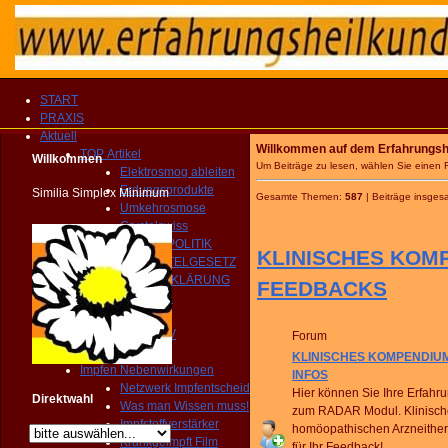
START
PRAXIS
Aktuell
Willkommen auf dem Erfahrungshei
TOP Artikel
Willkommen
Um Beiträge zu lesen, wählen Sie einen
Elektrosmog ableiten
Erdungsprodukte
Similia Simplex Minimum
Gesamte Themen:
587
| Beiträge insges
Umkehrosmose
Crystalswiss
GESUNDHEITSPOLITIK
KLINISCHES KOMP
HEILMITTELGESETZ
IMPFAUFKLÄRUNG
FEEDBACKS
YOUTUBE Kanal
IMPRESSIONEN
MEDIEN ARCHIV
Forum
Homöopathie TV
KLINISCHES KOMPENDIUM
Impfen Nebenwirkungen
INFOS
Netzwerk Impfentscheid
Hier können Sie Ihre Erfah
Direktwahl
Was man Wissen muss!
zum RADAR Modul. Klinisc
Impfstoffverstärker
homöopathischen Arzneither
Krankgeimpft Film
für Ihr Feedback!