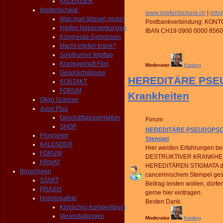
KALENDER
Impfentscheid
www.impfentscheid.ch
|
info
Was man Wissen muss!
Postbankverbindung: KONT
Impfen Nebenwirkungen
IBAN CH19 0900 0000 8560
Kongresse Symposien
Macht impfen krank?
Solothurner Impftag
Krankgeimpft Film
Moderator
Kissling
Gesprächskreise
HEREDITÄRE PSEUD
KONTAKT
FORUM
Krankheiten
Oligo Scanner
Juice Plus
Geschäftspräsentation
Forum
SHOP
HEREDITÄRE PSEUDOPSORA 
Programm
Stempel
KALENDER
Hier werden Erfahrungen be
FORUM
DESTRUKTIVER KRANKHEITE
PRIVAT
HEREDITÄREN STIGMATA de
Broschüren
cancerinischem Stempel ges
START
Beitrag leisten wollen, dürf
PRAXIS
gerne hier eintragen.
Homöopathie
Besten Dank.
Klinisches Kompendium
Veranstaltungen
Moderator
Kissling