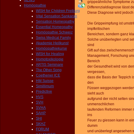
NEWS
grippeähnliche Symptome zu
Homöopathie
Differenzialdiagnose lässt d
WISH for Children Freiburg
Diese Diagnose wird jedoch 
Vital Sensation Sankaran
Sensation Homeopathy
Die Grippeimpfung ist umstrit
Essential Homeopathy
impfkritischen
Homöopathie Schweiz
Bereichen, sondern ganz kla
Swiss Medical Family
Solche unüberlegten und se
Akademie Heilkunst
sind
Homöopathiekurse
Gift auf das zwischenmensch
WISH for Healing
Management, Forschung und 
Homotoxikologie
Bereich
ARTIS Seminare
der Gesundheit wird von de
The Other Song
vergessen,
Coethener ICE
dass die Basis der Teppich is
HM Suisse
den
Simillimum
Füssen weggezogen werden 
Predictive
sieht auch
HVS
aufgrund der nicht selten si
SVH
unmenschlichen
SVHA
laufenden Reformen immer m
SAHP
ins
SHI
Feuer zu giessen kann in ein
SKHZ
dumm
FORUM
und unüberlegt angesehen 