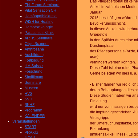
Das Pflegepersonal ist kei
Ebi-Forum Seminare
Artikel in zahlreichen Medie
Vital Sensation CH
Januar
Homöopathiekurse
2015 beschäftigen während d
WISH for Healing
Bevölkerungsschicht.
Homotoxikologie
In diesen Artikeln wird beha
Paracelsus Klinik
Grippetote
ARTIS Seminare
in den Spitäler durch eine 
Oligo Scanner
Durchimpfrate
Anthrosana
des Pflegepersonals (Ärzte
Ausbildung
usw.)
Fortbildung
verhindert werden könnten.
HM Suisse
Diese Zahl ist eine reine Ph
Forschung
Gerne belegen wir dies u. a
Simillimum
Seminare
• Bisher fanden wir lediglic
Museen
deren Behauptungen dies be
HVS
Diese Studien haben wir anal
SVH
Einleitung
SKHZ
wird nur von mässigen bis ti
Programm
die Impfung geschrieben. Au
KALENDER
Virusgrippe
Veranstaltungen
der Untersuchungsfaktor, so
START
Erkrankung
PRAXIS
(influenza-like illness). Es g