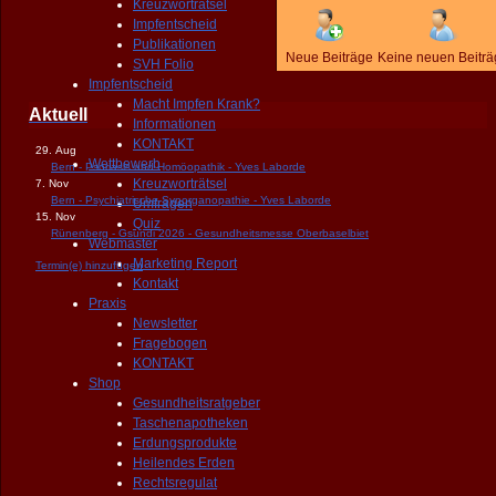
Kreuzworträtsel
Impfentscheid
Publikationen
Neue Beiträge
Keine neuen Beitr
SVH Folio
Impfentscheid
Macht Impfen Krank?
Aktuell
Informationen
KONTAKT
29. Aug
Wettbewerb
Bern - Psoriasis und Homöopathik - Yves Laborde
Kreuzworträtsel
7. Nov
Bern - Psychiatrische Synorganopathie - Yves Laborde
Umfragen
15. Nov
Quiz
Rünenberg - Gsundi 2026 - Gesundheitsmesse Oberbaselbiet
Webmaster
Marketing Report
Termin(e) hinzufügen
Kontakt
Praxis
Newsletter
Fragebogen
KONTAKT
Shop
Gesundheitsratgeber
Taschenapotheken
Erdungsprodukte
Heilendes Erden
Rechtsregulat