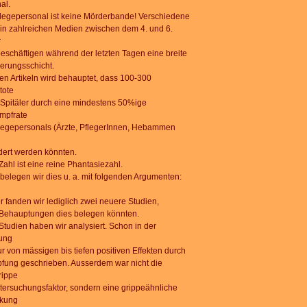
al.
legepersonal ist keine Mörderbande! Verschiedene
l in zahlreichen Medien zwischen dem 4. und 6.
r
eschäftigen während der letzten Tagen eine breite
erungsschicht.
sen Artikeln wird behauptet, dass 100-300
tote
 Spitäler durch eine mindestens 50%ige
mpfrate
legepersonals (Ärzte, PflegerInnen, Hebammen
dert werden könnten.
Zahl ist eine reine Phantasiezahl.
belegen wir dies u. a. mit folgenden Argumenten:
er fanden wir lediglich zwei neuere Studien,
Behauptungen dies belegen könnten.
Studien haben wir analysiert. Schon in der
tung
ur von mässigen bis tiefen positiven Effekten durch
pfung geschrieben. Ausserdem war nicht die
rippe
tersuchungsfaktor, sondern eine grippeähnliche
nkung