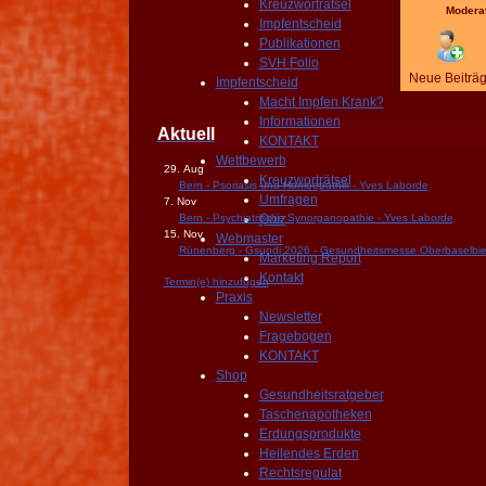
Kreuzworträtsel
Modera
Impfentscheid
Publikationen
SVH Folio
Neue Beiträ
Impfentscheid
Macht Impfen Krank?
Informationen
Aktuell
KONTAKT
Wettbewerb
29. Aug
Kreuzworträtsel
Bern - Psoriasis und Homöopathik - Yves Laborde
Umfragen
7. Nov
Bern - Psychiatrische Synorganopathie - Yves Laborde
Quiz
15. Nov
Webmaster
Rünenberg - Gsundi 2026 - Gesundheitsmesse Oberbaselbie
Marketing Report
Kontakt
Termin(e) hinzufügen
Praxis
Newsletter
Fragebogen
KONTAKT
Shop
Gesundheitsratgeber
Taschenapotheken
Erdungsprodukte
Heilendes Erden
Rechtsregulat