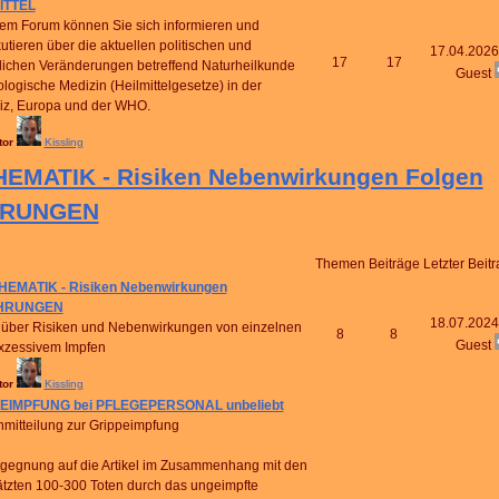
ITTEL
sem Forum können Sie sich informieren und
kutieren über die aktuellen politischen und
17.04.2026
17
17
lichen Veränderungen betreffend Naturheilkunde
Guest
ologische Medizin (Heilmittelgesetze) in der
z, Europa und der WHO.
tor
Kissling
EMATIK - Risiken Nebenwirkungen Folgen
HRUNGEN
Themen
Beiträge
Letzter Beitr
HEMATIK - Risiken Nebenwirkungen
HRUNGEN
18.07.2024
über Risiken und Nebenwirkungen von einzelnen
8
8
Guest
xzessivem Impfen
tor
Kissling
EIMPFUNG bei PFLEGEPERSONAL unbeliebt
mitteilung zur Grippeimpfung
tgegnung auf die Artikel im Zusammenhang mit den
tzten 100-300 Toten durch das ungeimpfte