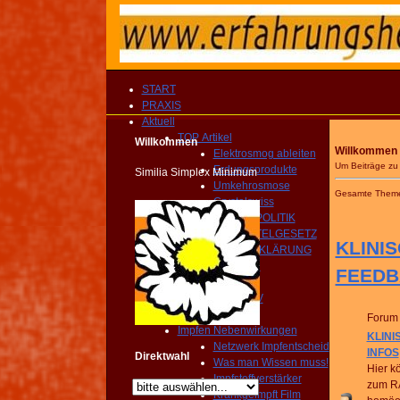
START
PRAXIS
Aktuell
TOP Artikel
Willkommen
Willkommen a
Elektrosmog ableiten
Um Beiträge zu
Erdungsprodukte
Similia Simplex Minimum
Umkehrosmose
Gesamte Them
Crystalswiss
GESUNDHEITSPOLITIK
HEILMITTELGESETZ
KLINIS
IMPFAUFKLÄRUNG
YOUTUBE Kanal
FEEDB
IMPRESSIONEN
MEDIEN ARCHIV
Homöopathie TV
Forum
Impfen Nebenwirkungen
KLINI
Netzwerk Impfentscheid
INFOS
Direktwahl
Was man Wissen muss!
Hier k
Impfstoffverstärker
zum R
Krankgeimpft Film