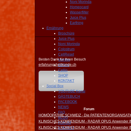
Noni Morinda
Homeocard
Wasserfilter
Juice Plus
Earthing
Ernährung
Broschüre
Juice Plus
Noni Morinda
Colostrum
CellReset
Besten Dank für Ihren Besuch
Vemma
erfahrungsheilkunde.ch
Edifors
Cellin
SHOP
KONTAKT
Social Box
YOUTUBE Kanal
GÄSTEBUCH
FACEBOOK
NEWS
Forum
FAQ
HOMÖOPATHIE SCHWEIZ - Die PATIENTENORGANISAT
BLOG
KLINISCHES KOMPENDIUM - RADAR OPUS Anwender 
FORUM
KLINISCHES KOMPENDIUM - RADAR OPUS Anwender 
KONTAKT