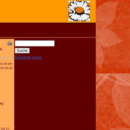
m.
Erweiterte Suche
04:28 Uhr
026 04:28
ag
 20:21