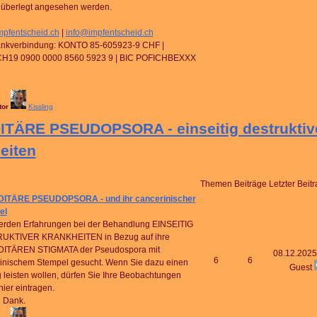
überlegt angesehen werden.
pfentscheid.ch
|
info@impfentscheid.ch
ankverbindung: KONTO 85-605923-9 CHF |
CH19 0900 0000 8560 5923 9 | BIC POFICHBEXXX
tor
Kissling
TÄRE PSEUDOPSORA - einseitig destruktiv
eiten
Themen
Beiträge
Letzter Beitr
ITÄRE PSEUDOPSORA - und ihr cancerinischer
el
erden Erfahrungen bei der Behandlung EINSEITIG
UKTIVER KRANKHEITEN in Bezug auf ihre
ITÄREN STIGMATA der Pseudospora mit
08.12.2025
6
6
inischem Stempel gesucht. Wenn Sie dazu einen
Guest
g leisten wollen, dürfen Sie Ihre Beobachtungen
hier eintragen.
 Dank.