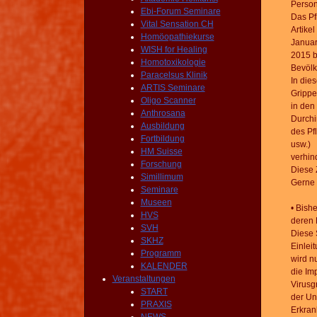
Person
Ebi-Forum Seminare
Das Pf
Vital Sensation CH
Artike
Homöopathiekurse
Janua
WISH for Healing
2015 b
Homotoxikologie
Bevölk
Paracelsus Klinik
In die
ARTIS Seminare
Grippe
Oligo Scanner
in den
Anthrosana
Durchi
Ausbildung
des Pf
Fortbildung
usw.)
HM Suisse
verhin
Forschung
Diese 
Simillimum
Gerne 
Seminare
Museen
• Bish
HVS
deren 
SVH
Diese 
SKHZ
Einlei
Programm
wird n
KALENDER
die Im
Veranstaltungen
Virusg
START
der Un
PRAXIS
Erkra