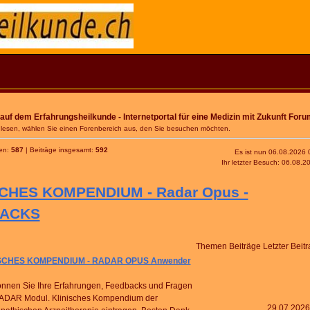
uf dem Erfahrungsheilkunde - Internetportal für eine Medizin mit Zukunft Foru
 lesen, wählen Sie einen Forenbereich aus, den Sie besuchen möchten.
en:
587
| Beiträge insgesamt:
592
Es ist nun 06.08.2026 
Ihr letzter Besuch: 06.08.2
CHES KOMPENDIUM - Radar Opus -
ACKS
Themen
Beiträge
Letzter Beitr
SCHES KOMPENDIUM - RADAR OPUS Anwender
önnen Sie Ihre Erfahrungen, Feedbacks und Fragen
ADAR Modul. Klinisches Kompendium der
29.07.2026