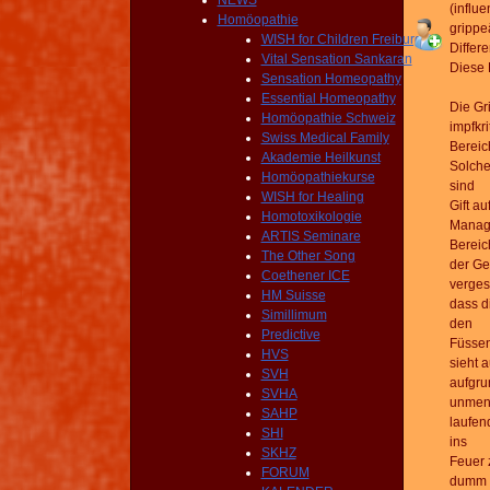
NEWS
(influe
Homöopathie
grippe
WISH for Children Freiburg
Differ
Vital Sensation Sankaran
Diese 
Sensation Homeopathy
Essential Homeopathy
Die Gri
Homöopathie Schweiz
impfkri
Swiss Medical Family
Bereic
Akademie Heilkunst
Solche
Homöopathiekurse
sind
WISH for Healing
Gift a
Homotoxikologie
Manage
ARTIS Seminare
Bereic
The Other Song
der Ge
Coethener ICE
verges
HM Suisse
dass di
Simillimum
den
Predictive
Füssen
HVS
sieht 
SVH
aufgru
SVHA
unmen
SAHP
laufen
SHI
ins
SKHZ
Feuer 
FORUM
dumm