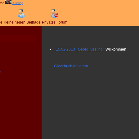
tor
Kissling
ge
Keine neuen Beiträge
Privates Forum
15.02.2013 Georg Kissling
Willkommen
Gästebuch ansehen
t