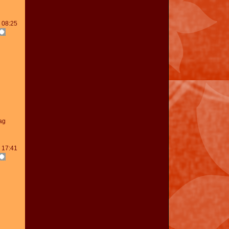
 08:25
ag
 17:41