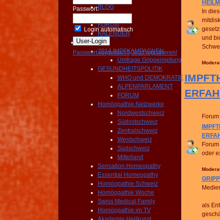
HEILM
BLOG
Passwort:
In die
NEWS
mitdis
FORUM
gesetz
Login automatisch
KALENDER
und bi
Aktivitäten
Schwei
2014 IMPFKAMPAGNEN
Passwort vergessen?
Jetzt registrieren!
Umfrage Grippeimpfung
Modera
GESUNDHEITSPOLITIK
IMPFTH
WHO und DEMOKRATIE
ALPENPARLAMENT
ERFA
FORUM
Homöopathie Netzwerke
Nordwestschweiz
Forum
Südostschweiz
IMPFT
Zentralschweiz
ERFA
Westschweiz
Forum 
Südschweiz
oder e
Mittelland
Sensation Homeopathy
Modera
Essential Homeopathy
GRIPP
Homöopathie Schweiz
Medien
Homöopathie Woche
Swiss Medical Family
als En
Homöopathie im TV
geschä
Akademie Heilkunst