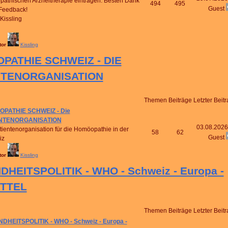
athischen Arzneitherapie eintragen. Besten Dank
494
495
Guest
 Feedback!
Kissling
tor
Kissling
PATHIE SCHWEIZ - DIE
NTENORGANISATION
Themen
Beiträge
Letzter Beitr
PATHIE SCHWEIZ - Die
ENTENORGANISATION
03.08.2026
tientenorganisation für die Homöopathie in der
58
62
Guest
iz
tor
Kissling
HEITSPOLITIK - WHO - Schweiz - Europa -
ITTEL
Themen
Beiträge
Letzter Beitr
DHEITSPOLITIK - WHO - Schweiz - Europa -