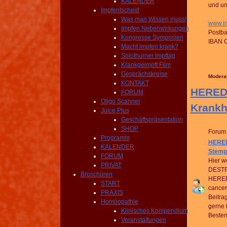
KALENDER
und un
Impfentscheid
Was man Wissen muss!
www.im
Impfen Nebenwirkungen
Postb
Kongresse Symposien
IBAN 
Macht impfen krank?
Solothurner Impftag
Krankgeimpft Film
Gesprächskreise
Modera
KONTAKT
HEREDI
FORUM
Oligo Scanner
Krankh
Juice Plus
Geschäftspräsentation
SHOP
Forum
Programm
HERED
KALENDER
Stemp
FORUM
Hier w
PRIVAT
DESTR
Broschüren
HERED
START
cancer
PRAXIS
Beitra
Homöopathie
gerne 
Klinisches Kompendium
Besten
Veranstaltungen