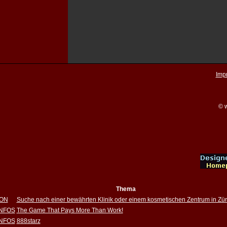
Imp
© w
Thema
ION
Suche nach einer bewährten Klinik oder einem kosmetischen Zentrum in Zür
INFOS
The Game That Pays More Than Work!
INFOS
888starz