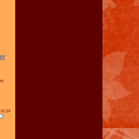
er
ag
 02:39