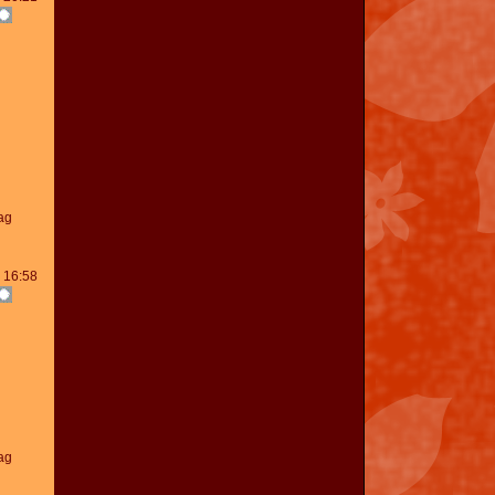
ag
 16:58
ag