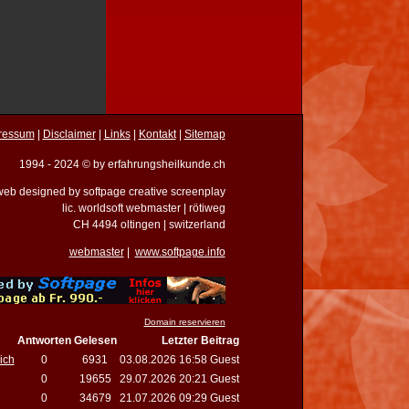
ressum
|
Disclaimer
|
Links
|
Kontakt
|
Sitemap
1994 - 2024 © by erfahrungsheilkunde.ch
eb designed by softpage creative screenplay
lic. worldsoft webmaster | rötiweg
CH 4494 oltingen | switzerland
webmaster
|
www.softpage.info
Domain reservieren
Antworten
Gelesen
Letzter Beitrag
ich
0
6931
03.08.2026 16:58 Guest
0
19655
29.07.2026 20:21 Guest
0
34679
21.07.2026 09:29 Guest