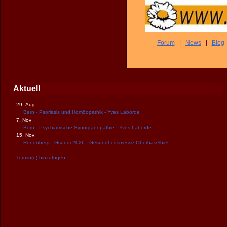
Forum
|
News
|
Blog
Aktuell
29. Aug
Bern - Psoriasis und Homöopathik - Yves Laborde
7. Nov
Bern - Psychiatrische Synorganopathie - Yves Laborde
15. Nov
Rünenberg - Gsundi 2026 - Gesundheitsmesse Oberbaselbiet
Termin(e) hinzufügen