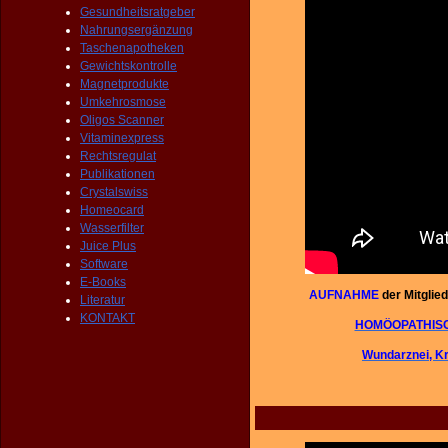
Gesundheitsratgeber
Nahrungsergänzung
Taschenapotheken
Gewichtskontrolle
Magnetprodukte
Umkehrosmose
Oligos Scanner
Vitaminexpress
Rechtsregulat
Publikationen
Crystalswiss
Homeocard
Wasserfilter
Juice Plus
Software
E-Books
AUFNAHME
der Mitglied
Literatur
KONTAKT
HOMÖOPATHIS
Wundarznei, 