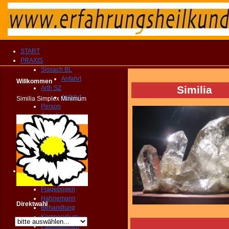
START
PRAXIS
Sissach BL
Anfahrt
Willkommen
Similia
Arth SZ
Anfahrt
Similia Simplex Minimum
Person
Angebot
Therapien
Vergütung
Fragebogen
KONTAKT
TERMIN
Homöopathie
PRAXIS
Fragebogen
Hahnemann
Direktwahl
Behandlung
Kompendium
Publikationen