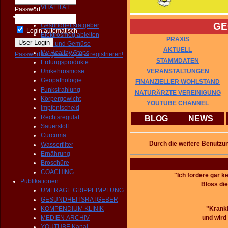
VITALITÄT
Passwort:
Prävention
GE
Gesundheitsratgeber
Login automatisch
Elektrosmog ableiten
PRAXIS
Obst und Gemüse
AKTUELL
My Healthy Steps
Passwort vergessen?
Jetzt registrieren!
STAMMDATEN
Erdungsprodukte
VERANSTALTUNGEN
Umkehrosmose
Geopathologie
FINANZIELLER WOHLSTAND
Funkstrahlung
NATURÄRZTE VEREINIGUNG
Körpergewicht
YOUTUBE CHANNEL
Impfentscheid
Rechtsregulat
BLOG
NEWS
Sauerstoff
Curcuma
Durch die weitere Benutzu
Wasserfilter
Ernährung
Broschüre
COACHING
"Ich fordere gar k
Publikationen
Bloss die
UMFRAGE GRIPPEIMPFUNG
GESUNDHEITSRATGEBER
"Krankh
KOMPENDIUM KLINIK
und wird 
MEDIEN ARCHIV
YOUTUBE Kanal