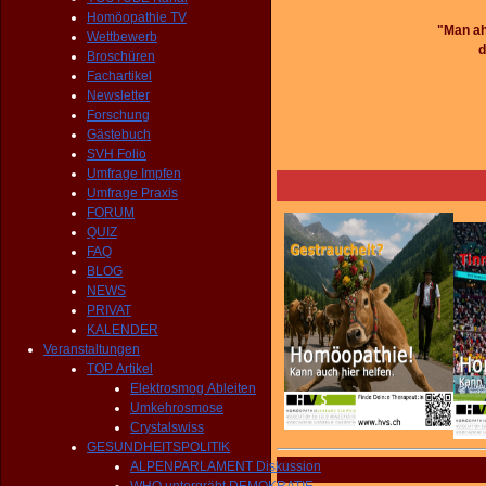
Homöopathie TV
"Man ah
Wettbewerb
d
Broschüren
Fachartikel
Newsletter
Forschung
Gästebuch
SVH Folio
Umfrage Impfen
Umfrage Praxis
FORUM
QUIZ
FAQ
BLOG
NEWS
PRIVAT
KALENDER
Veranstaltungen
TOP Artikel
Elektrosmog Ableiten
Umkehrosmose
Crystalswiss
GESUNDHEITSPOLITIK
ALPENPARLAMENT Diskussion