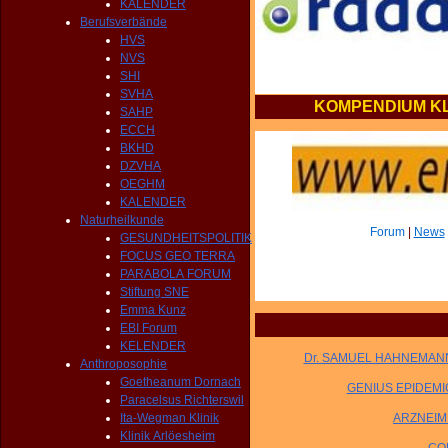
KALENDER
Berufsverbände
HVS
NVS
SHI
SVHA
KOMPENDIUM KL
SAHP
ECCH
BKHD
DZVHA
OEGHM
KALENDER
Naturheilkunde
Forum
|
News
GESUNDHEITSPOLITIK
FOCUS GEO TERRA
PARABOLA FORUM
Stiftung SNE
Emma Kunz
EBI Forum
KELENDER
Dr. SAMUEL HAHNEMANN -
Anthroposophie
Goetheanum Dornach
GENIUS EPIDEMI
Paracelsus Richterswil
Ita-Wegman Klinik
ARZNEIMI
Klinik Arlöesheim