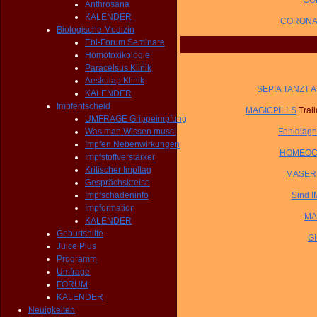
COR
Anthrosana
KALENDER
CORONA-V
Biologische Medizin
Ebi-Forum Seminare
Homotoxikologie
Paracelsus Klinik
Aeskulap Klinik
SEPIA TANZT AL
KALENDER
Impfentscheid
MAGICPILLS
Trai
UMFRAGE Grippeimpfung
Was man Wissen muss!
Fehldiag
Impfen Nebenwirkungen
HOMEOCAR
Impfstoffverstärker
Kritischer Impftag
MASERN-
Gesprächskreise
Impfschadeninfo
Sind 
Impformation
MA
KALENDER
Geburtshilfe
G
Juice Plus
Programm
Umfrage
FORUM
KALENDER
Neuigkeiten