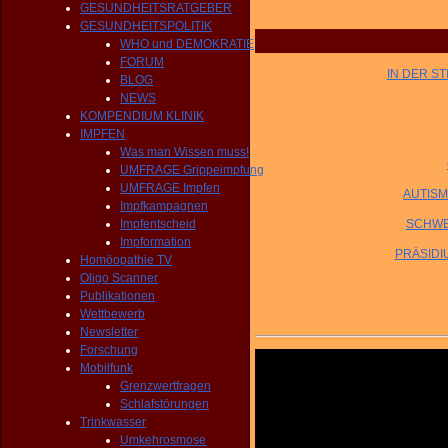
GESUNDHEITSRATGEBER
GESUNDHEITSPOLITIK
WHO und DEMOKRATIE
FORUM
IN DER ST
BLOG
NEWS
KOMPENDIUM KLINIK
IMPFEN
Was man Wissen muss!
UMFRAGE Grippeimpfung
UMFRAGE Impfen
AUTISMU
Impfkampagnen
Impfentscheid
SCHWEI
Impformation
PRÄSIDI
Homöopathie TV
Oligo Scanner
Publikationen
Wettbewerb
Newsletter
Forschung
Mobilfunk
Grenzwertfragen
Schlafstörungen
Trinkwasser
Umkehrosmose