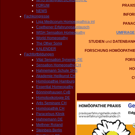
WHO untergräbt DEMOKRATIE
PRAXI
FORUM
NEWS
INFO
Fachkongresse
Liga Medicorum Homoeopathica int
PANA
Coethener Erfahrungsaustausch
UMFRAGE
WISH Sensation Homeopathy
World Homeopathy
STUDIEN
und
DATENBAN
The Other Song
KALENDER
FORSCHUNG HOMÖOPATHI
Fachfortbildungen
FOR
Vital Sensation Synergie DE
Sensation Homeopathy CH
HO
Hahnemann Schule SHS
Akademie Heilkunst CH
C
Homöopathie Hamburg
Essential Homeopathy
Bönninghausen CvB
Homotoxikologie DE
Artis Seminare CH
Homöopathik CH
Paracelsus Klinik
Hahnemann DE
Methner Roland
Steinbeis Berlin