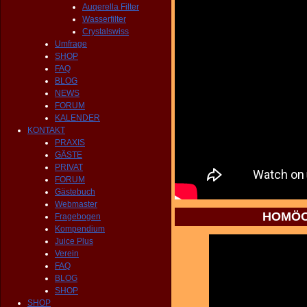
Auqerella Filter
Wasserfilter
Crystalswiss
Umfrage
SHOP
FAQ
BLOG
NEWS
FORUM
KALENDER
KONTAKT
PRAXIS
GÄSTE
PRIVAT
FORUM
Gästebuch
Webmaster
HOMÖOP
Fragebogen
Kompendium
Juice Plus
Verein
FAQ
BLOG
SHOP
SHOP