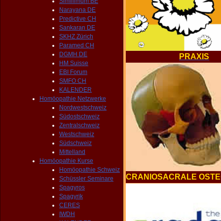
Simillimum BE
Narayana DE
Predictive CH
Sankaran DE
SKHZ Zürich
Paramed CH
DGMH DE
PRAXIS
HM Suisse
EBI Forum
SMFO CH
KALENDER
Homöopathie Netzwerke
Nordwestschweiz
Südostschweiz
Zentralschweiz
Westschweiz
Südschweiz
Mittelland
Homöopathie Kurse
Homöopathie Schweiz
CRANIOSACRALE OSTE
Schüssler Seminare
Spagyros
Spagyrik
CERES
IWDH