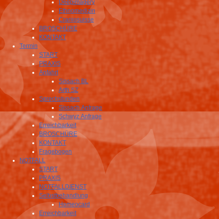
Deepimagery
Ethnomedizin
Craniosuisse
BROSCHÜRE
KONTAKT
Termin
START
PRAXIS
Anfahrt
Sissach BL
Arth SZ
Sprechstunden
Sissach Anfrage
Schwyz Anfrage
Erreichbarkeit
BROSCHÜRE
KONTAKT
Fragebogen
NOTFALL
START
PRAXIS
NOTFALLDIENST
Selbstbehandlung
Homeocard
Erreichbarkeit