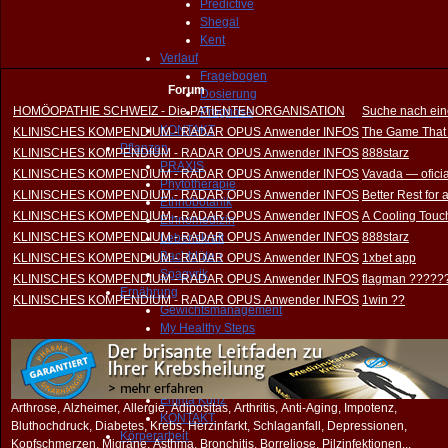
Predictive
Shegal
Kent
Verlauf
Fragebogen
Forum
Dosierung
HOMÖOPATHIE SCHWEIZ - Die PATIENTENORGANISATION
Suche nach ein
Prognose
KONTAKT
KLINISCHES KOMPENDIUM - RADAR OPUS Anwender INFOS
The Game That
Pflanzen
KLINISCHES KOMPENDIUM - RADAR OPUS Anwender INFOS
888starz
PRAXIS
KLINISCHES KOMPENDIUM - RADAR OPUS Anwender INFOS
Vavada — oficia
Phytotherapie
KLINISCHES KOMPENDIUM - RADAR OPUS Anwender INFOS
Better Rest for
Ethnobotanik
KLINISCHES KOMPENDIUM - RADAR OPUS Anwender INFOS
A Cooling Touch
Ethnomedizin
KLINISCHES KOMPENDIUM - RADAR OPUS Anwender INFOS
888starz
Lebenskraft
Bachblüten
KLINISCHES KOMPENDIUM - RADAR OPUS Anwender INFOS
1xbet app
Spagyrik
KLINISCHES KOMPENDIUM - RADAR OPUS Anwender INFOS
flagman ?????
Ernährung
KLINISCHES KOMPENDIUM - RADAR OPUS Anwender INFOS
1win ??
Gewichtsmanagement
My Healthy Steps
Obst & Gemüse
Wasserfilter
Gesundheit
Emma Kunz
Arthrose, Alzheimer, Allergie, Adipositas, Arthritis, Anti-Aging, Impotenz,
KONTAKT
Bluthochdruck, Diabetes, Krebs, Herzinfarkt, Schlaganfall, Depressionen,
Körperarbeit
Kopfschmerzen, Migräne, Asthma, Bronchitis, Borreliose, Pilzinfektionen...