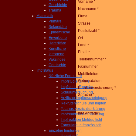
Vorname *
Geschichte
Nachname *
Trauma
Miasmatik
Firma
Primäre
Strasse
Sekundäre
Postleitzahl *
Epidemische
Erworbene
Ort
Hereditäre
Land *
Künstliche
Email *
Iatrogene
Telefonnummer *
Vakzinose
Gemischte
Faxnummer
Impfstatus
Mobiltelefon
Nützliche Formulare
Geburtsdatum
Impfstudie Online
Impfstudie Formular
Krankenversicherung *
Schuluntersuchung
Sprache *
Ärztliche Impfbescheinigung
Rekrutenschule und Impfen
Tetanus Verzichtserklärung
Ihre Anfrage?
Impfreaktion Beobachtung
Impfreaktion Meldepflicht
Formulare in französisch
Einzelne Impfungen