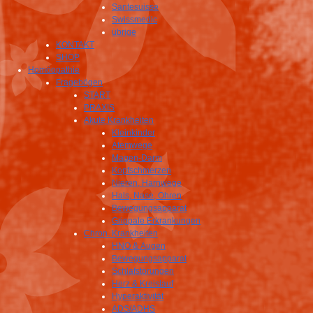
Santesuisse
Swissmedic
übrige
KONTAKT
SHOP
Homöopathie
Fragebögen
START
PRAXIS
Akute Krankheiten
Kleinkinder
Atemwege
Magen-Darm
Kopfschmerzen
Nieren, Harnwege
Hals, Nase, Ohren
Bewegungsapparat
Grippale Erkrankungen
Chron. Krankheiten
HNO & Augen
Bewegungsapparat
Schlafstörungen
Herz & Kreislauf
Hyperaktivität
ADS/ADHS