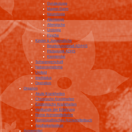
Gynäkologie
Magen-Darm
Neurologie
Atemwege
Allergische
Urologie
Psyche
Kinder & Jungendliche
Beurteilungsblatt AD(H)S
Pädagogik ADHS
Kleinkinder
Schwangerschaft
Nebensymptome
Umfeld
Impfstatus
Operation
Organon
Akute Krankheiten
Chronische Krankheiten
Epidemische Krankheiten
Heilkunde der Erfahrung
Reine Arzneimittellehre
Homöopathisches Arzneimittelbuch
Apothekerlexikon
Arzneimittel