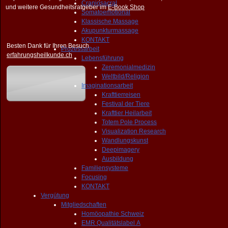
Craniosacral
und weitere Gesundheitsratgeber im
E-Book Shop
Somatoemotional
Klassische Massage
Akupunkturmassage
KONTAKT
Besten Dank für Ihren Besuch
Prozessarbeit
erfahrungsheilkunde.ch
Lebensführung
Zeremonialmedizin
Weltbild/Religion
Imaginationsarbeit
Krafttierreisen
Festival der Tiere
Krafttier Heilarbeit
Totem Pole Process
Visualization Research
Wandlungskunst
Deepimagery
Ausbildung
Familiensysteme
Focusing
KONTAKT
Vergütung
Mitgliedschaften
Homöopathie Schweiz
EMR Qualitätslabel A