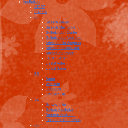
Apotheken
START
PRAXIS
BL
Sissach Berger
Sissach Strichcode
Gelterkinden Center
Gelterkinden Apotheke
Arlesheim Ita Wegman
Arlesheim Lukasklinik
Arlesheim Birseck
Laufen Saner
Liestal Adler
Liestal Saner
BS
Saner
Wettstein
Leonhard
Chrüterhüsli
SZ
Schwyz Imlig
Goldau Apotheke
Brunnen Aeskulap
Einsiedeln Paracelsus
SO