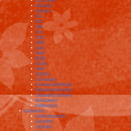
SHP Prüfung
HM Suisse
Dakomed
HVS
NVS
EMR
SVH
SVHA
SAHP
ECCH
BKHD
DGMH
DZVHÄ
SVNH
SVANAH
Craniosuisse
Craniosacral Balancing
Medizinische Masseure
Visualisation Research
Deeplimagery
Krafttierreisen
Publikationen
Kompendium Klnik
Fachartikel
Forschung