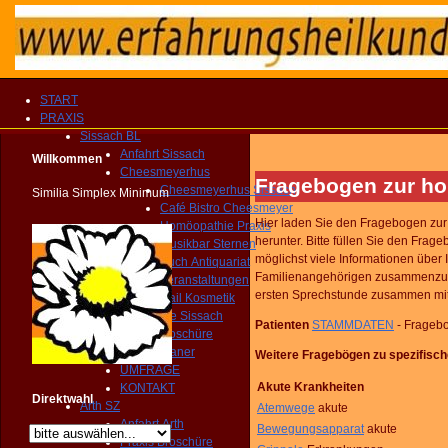
START
PRAXIS
Sissach BL
Anfahrt Sissach
Willkommen
Cheesmeyerhus
Fragebogen zur h
Cheesmeyerhus Sissach
Similia Simplex Minimum
Café Bistro Cheesmeyer
Hier laden Sie den Fragebogen zu
Homöopathie Praxis
herunter. Bitte füllen Sie den Fr
Musikbar Sternen
möglichst viele Informationen über
Buch Antiquariat
Familienangehörigen zusammenzutr
Veranstaltungen
ersten Sprechstunde zusammen mit 
Nail Kosmetik
Gemeinde Sissach
Patienten
STAMMDATEN
- Frageb
Praxis Broschüre
Routenplaner
Weitere Fragebögen zu spezifisc
UMFRAGE
Akute Krankheiten
KONTAKT
Direktwahl
Arth SZ
Atemwege
akute
Anfahrt Arth
Bewegungsapparat
akute
Praxis Broschüre