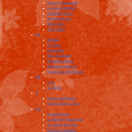
Brienz Landmesser
Langnau Bahnhof
Zollikofen Kreuz
Burgdorf Ryser
Worb Stern
Thun Bälliz
ZH
Bellvue
St. Peter
Naturefirst
Berg Apotheke
Winterthur Meier
Winterthur Sternen
Paracelsus Richterswil
GR
Chur
St. Moritz
TI
Centro Alchemilla
Clinica Santa Croce
Ost
Herisau Eiche
Lustmühle Paracelsus
St. Gallen Bruggen
Goldach Apotheke