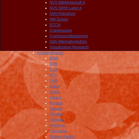
HVS Mitgliedschaft A
NVS SPAK Label A
SVH Präsidium
HM Suisse
ECCH
Craniosuisse
Craniosacralbalancing
OdA Alternativmedizin
Visualization Research
Krankenkassen
EMR
EGK
CSS
KPT
ÖKK
ASCA
Swica
Visana
Progres
Sanitas
Kloping
Helsana
Agrisano
Concordia
Groupe Mutuel