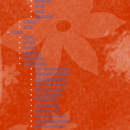
Broschüre
NEWS
BLOG
KALENDER
KONTAKT
SHOP
Person
START
PRAXIS
Portrait
Lebenslauf
Publikationen
Qualifikationen
Eidg. Diplom OdA-AM
Homöopathie Schweiz
SVH Folio Redaktion
EMR Qualitätslabel A
NVS SPAK Label A
CvB Gesellschaft
HVS Mitglied A
Präsidium SVH
Praxis seit 1994
Kompendium Klinik
Craniosacralbalancing
Zeremonialmedizin