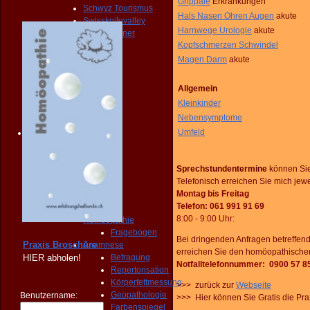
Grippale
Erkrankungen
Schwyz Tourismus
Hals Nasen Ohren Augen
akute
Swissknifevalley
Harnwege Urologie
akute
Routenplaner
Kopfschmerzen Schwindel
KONTAKT
Erreichbarkeit
Magen Darm
akute
Fragebogen
Broschüre
Allgemein
Person
Kleinkinder
NOTFALL
Nebensymptome
KONTAKT
Umfeld
Angebot
START
PRAXIS
Sprechstundentermine
können Si
Homöopathie
Telefonisch erreichen Sie mich jewe
Diagnose
Montag bis Freitag
START
Telefon: 061 991 91 69
PRAXIS
8:00 - 9:00 Uhr
:
Homöopathie
Fragebogen
Bei dringenden Anfragen betreffen
Praxis Broschüre
Anamnese
erreichen Sie den homöopathischen 
HIER
abholen!
Befragung
Notfalltelefonnummer: 0900 57 8
Repertorisation
Körperfettmessung
>>> zurück zur
Webseite
Geopathologie
Benutzername:
>>> Hier können Sie Gratis die Pr
Farbenspiegel