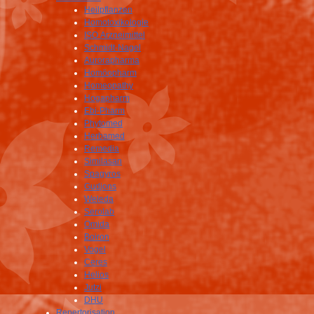
Heilpflanzen
Homotoxikologie
ISO Arzneimittel
Schmidt-Nagel
Aurorapharma
Homöopharm
Homeopathy
Hogapharm
Ebi-Pharm
Phytomed
Herbamed
Remedia
Similasan
Spagyros
Gudjons
Weleda
Serolab
Omida
Boiron
Vogel
Ceres
Helios
Jutzi
DHU
Repertorisation