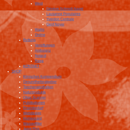
West
Génève Schmidt-Nagel
Lausanne Populaires
Yverdon Centrale
Genf Noyer
Wallis
Online
Rettung
Vergiftungen
Ambulanz
Notarzt
Rega
KONTAKT
SHOP
Klinisches Kompendium
Gesundheitsratgeber
Taschenapotheken
Naturprodukte
Oligo Scanner
Publikationen
Praxisbedarf
Webdesign
Homeocard
Wasserfilter
Juice Plus