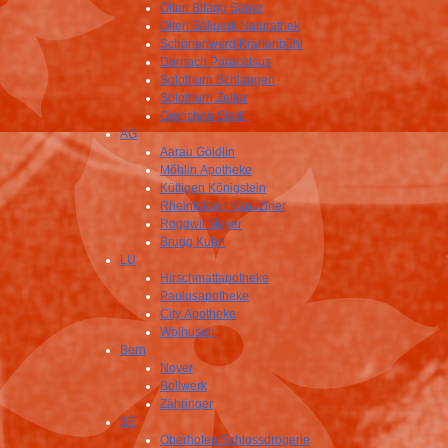
Olten Bifang Saner
Olten Sälipark Naturathek
Schönenwerd Krähenbühl
Dornach Paracelsus
Solothurn Schlangen
Solothurn Zeller
Grenchen Stadt
AG
Aarau Göldlin
Möhlin Apotheke
Küttigen Königstein
Rheinfelden Kapuziner
Roggwil Meyer
Brugg Kuhn
LU
Hirschmattapotheke
Paulusapotheke
City Apotheke
Wolhusen
Bern
Noyer
Bollwerk
Zähringer
BE
Oberhofen Schlossdrogerie