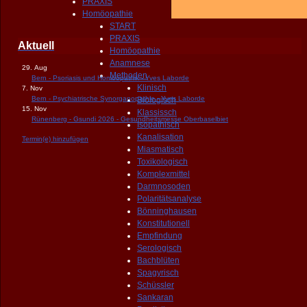
PRAXIS
Homöopathie
START
PRAXIS
Aktuell
Homöopathie
Anamnese
29. Aug
Methoden
Bern - Psoriasis und Homöopathik - Yves Laborde
Klinisch
7. Nov
Bern - Psychiatrische Synorganopathie - Yves Laborde
Biologisch
15. Nov
Klassissch
Rünenberg - Gsundi 2026 - Gesundheitsmesse Oberbaselbiet
Isopathisch
Kanalisation
Termin(e) hinzufügen
Miasmatisch
Toxikologisch
Komplexmittel
Darmnosoden
Polaritätsanalyse
Bönninghausen
Konstitutionell
Empfindung
Serologisch
Bachblüten
Spagyrisch
Schüssler
Sankaran