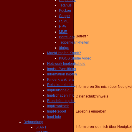
Hepatitis B
Tetanus
Pocken
Grippe
FSME
HPV
MMR
Betreff *
Borreliose
Tropenkrankheiten
übrige
Macht Impfen Krank?
KIGGS Studie Video
Netzwerk Impfentscheid
Impfstoffverstärker
Information Impfen
Kinderkrankheiten
Reisekrankheiten
Informieren Sie mich über Neuigke
Impfentscheid EU
Impfschaden Info
Datenschutzhinweis
Broschüre Impfen
Impfkrankheit
Impf-Report
Ergebnis eingeben
Impf-Info
Behandlung
Informieren sie mich über Neuigkei
START