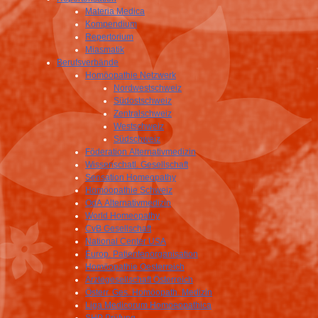
Materia Medica
Kompendium
Repertorium
Miasmatik
Berufsverbände
Homöopathie Netzwerk
Nordwestschweiz
Südostschweiz
Zentralschweiz
Westschweiz
Südschweiz
Föderation Alternativmedizin
Wissenschatl. Gesellschaft
Sensation Homeopathy
Homöopathie Schweiz
OdA Alternativmedizin
World Homeopathy
CvB Gesellschaft
National Center USA
Europ. Patientenorganisation
Homöopathie Oesterreich
Ärztegesellschaft Österreich
Österr. Ges. Homöopath. Medizin
Liga Medicorum Homoeopathica