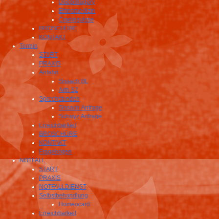
Deepimagery
Ethnomedizin
Craniosuisse
BROSCHÜRE
KONTAKT
Termin
START
PRAXIS
Anfahrt
Sissach BL
Arth SZ
Sprechstunden
Sissach Anfrage
Schwyz Anfrage
Erreichbarkeit
BROSCHÜRE
KONTAKT
Fragebogen
NOTFALL
START
PRAXIS
NOTFALLDIENST
Selbstbehandlung
Homeocard
Erreichbarkeit