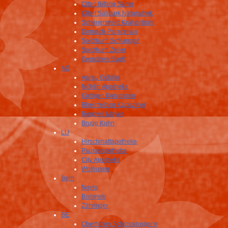
Olten Bifang Saner
Olten Sälipark Naturathek
Schönenwerd Krähenbühl
Dornach Paracelsus
Solothurn Schlangen
Solothurn Zeller
Grenchen Stadt
AG
Aarau Göldlin
Möhlin Apotheke
Küttigen Königstein
Rheinfelden Kapuziner
Roggwil Meyer
Brugg Kuhn
LU
Hirschmattapotheke
Paulusapotheke
City Apotheke
Wolhusen
Bern
Noyer
Bollwerk
Zähringer
BE
Oberhofen Schlossdrogerie