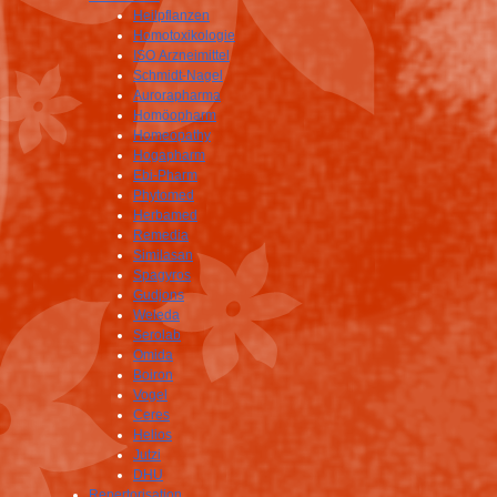
Heilpflanzen
Homotoxikologie
ISO Arzneimittel
Schmidt-Nagel
Aurorapharma
Homöopharm
Homeopathy
Hogapharm
Ebi-Pharm
Phytomed
Herbamed
Remedia
Similasan
Spagyros
Gudjons
Weleda
Serolab
Omida
Boiron
Vogel
Ceres
Helios
Jutzi
DHU
Repertorisation