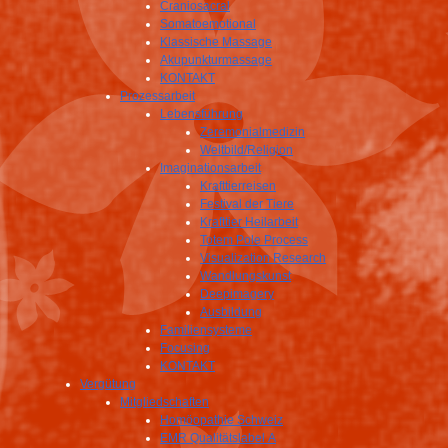
Craniosacral
Somatoemotional
Klassische Massage
Akupunkturmassage
KONTAKT
Prozessarbeit
Lebensführung
Zeremonialmedizin
Weltbild/Religion
Imaginationsarbeit
Krafttierreisen
Festival der Tiere
Krafttier Heilarbeit
Totem Pole Process
Visualization Research
Wandlungskunst
Deepimagery
Ausbildung
Familiensysteme
Focusing
KONTAKT
Vergütung
Mitgliedschaften
Homöopathie Schweiz
EMR Qualitätslabel A