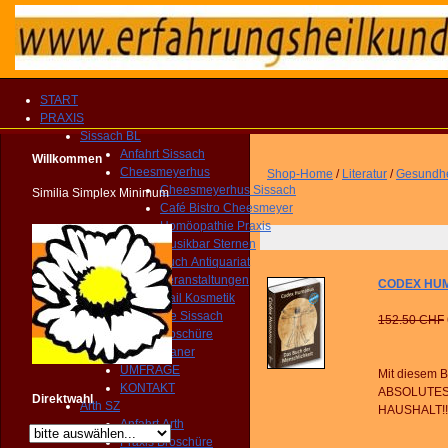
START
PRAXIS
Sissach BL
Anfahrt Sissach
Willkommen
Cheesmeyerhus
Shop-Home
/
Literatur
/
Gesundhe
Cheesmeyerhus Sissach
Similia Simplex Minimum
Café Bistro Cheesmeyer
Homöopathie Praxis
Musikbar Sternen
Buch Antiquariat
Veranstaltungen
CODEX HUMA
Nail Kosmetik
Gemeinde Sissach
152.50 CHF
Praxis Broschüre
Routenplaner
UMFRAGE
Mit diesem B
KONTAKT
ABSOLUTES
Direktwahl
Arth SZ
HAUSHALT!!
Anfahrt Arth
Praxis Broschüre