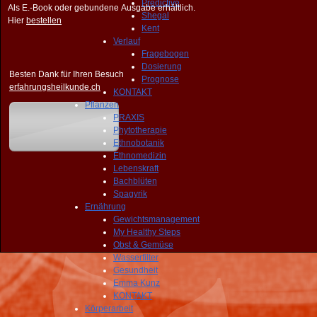
Predictive
Als E.-Book oder gebundene Ausgabe erhältlich.
Shegal
Hier
bestellen
Kent
Verlauf
Fragebogen
Dosierung
Besten Dank für Ihren Besuch
Prognose
erfahrungsheilkunde.ch
KONTAKT
Pflanzen
PRAXIS
Phytotherapie
Ethnobotanik
Ethnomedizin
Lebenskraft
Bachblüten
Spagyrik
Ernährung
Gewichtsmanagement
My Healthy Steps
Obst & Gemüse
Wasserfilter
Gesundheit
Emma Kunz
KONTAKT
Körperarbeit