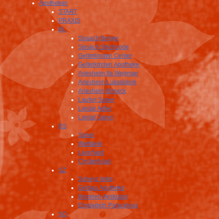
Apotheken
START
PRAXIS
BL
Sissach Berger
Sissach Strichcode
Gelterkinden Center
Gelterkinden Apotheke
Arlesheim Ita Wegman
Arlesheim Lukasklinik
Arlesheim Birseck
Laufen Saner
Liestal Adler
Liestal Saner
BS
Saner
Wettstein
Leonhard
Chrüterhüsli
SZ
Schwyz Imlig
Goldau Apotheke
Brunnen Aeskulap
Einsiedeln Paracelsus
SO