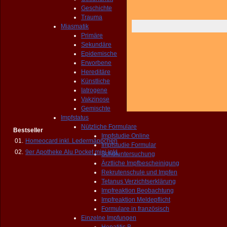
Geschichte
Trauma
Miasmatik
Primäre
Sekundäre
Epidemische
Erworbene
Hereditäre
Künstliche
Iatrogene
Vakzinose
Gemischte
Impfstatus
Nützliche Formulare
Bestseller
Impfstudie Online
01.
Homeocard inkl. Ledermäppchen
Impfstudie Formular
02.
9er Apotheke Alu Pocket mini inkl.
Schuluntersuchung
Ärztliche Impfbescheinigung
Rekrutenschule und Impfen
Tetanus Verzichtserklärung
Impfreaktion Beobachtung
Impfreaktion Meldepflicht
Formulare in französisch
Einzelne Impfungen