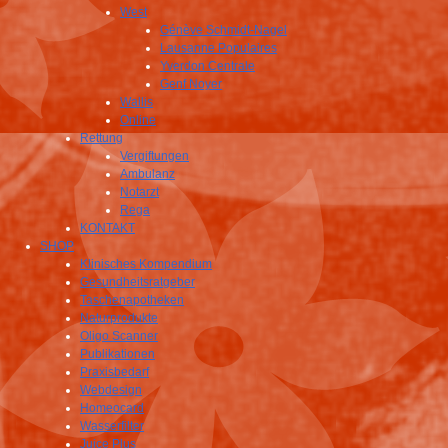
West
Génève Schmidt-Nagel
Lausanne Populaires
Yverdon Centrale
Genf Noyer
Wallis
Online
Rettung
Vergiftungen
Ambulanz
Notarzt
Rega
KONTAKT
SHOP
Klinisches Kompendium
Gesundheitsratgeber
Taschenapotheken
Naturprodukte
Oligo Scanner
Publikationen
Praxisbedarf
Webdesign
Homeocard
Wasserfilter
Juice Plus