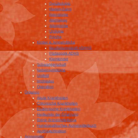
Gynäkologie
Magen-Darm
Neurologie
Atemwege
Allergische
Urologie
Psyche
Kinder & Jungendliche
Beurteilungsblatt AD(H)S
Pädagogik ADHS
Kleinkinder
Schwangerschaft
Nebensymptome
Umfeld
Impfstatus
Operation
Organon
Akute Krankheiten
Chronische Krankheiten
Epidemische Krankheiten
Heilkunde der Erfahrung
Reine Arzneimittellehre
Homöopathisches Arzneimittelbuch
Apothekerlexikon
Arzneimittel