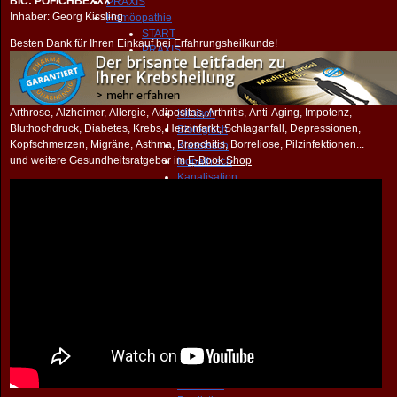
BIC: POFICHBEXXX
PRAXIS
Inhaber: Georg Kissling
Homöopathie
START
Besten Dank für Ihren Einkauf bei Erfahrungsheilkunde!
PRAXIS
Homöopathie
Anamnese
Methoden
Arthrose, Alzheimer, Allergie, Adipositas, Arthritis, Anti-Aging, Impotenz,
Klinisch
Bluthochdruck, Diabetes, Krebs, Herzinfarkt, Schlaganfall, Depressionen,
Biologisch
Kopfschmerzen, Migräne, Asthma, Bronchitis, Borreliose, Pilzinfektionen...
Klassissch
und weitere Gesundheitsratgeber im
E-Book Shop
Isopathisch
Kanalisation
Miasmatisch
Toxikologisch
Komplexmittel
Darmnosoden
Polaritätsanalyse
Bönninghausen
Konstitutionell
Empfindung
Serologisch
Bachblüten
Spagyrisch
Schüssler
Sankaran