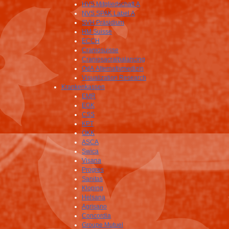
HVS Mitgliedschaft A
NVS SPAK Label A
SVH Präsidium
HM Suisse
ECCH
Craniosuisse
Craniosacralbalancing
OdA Alternativmedizin
Visualization Research
Krankenkassen
EMR
EGK
CSS
KPT
ÖKK
ASCA
Swica
Visana
Progres
Sanitas
Kloping
Helsana
Agrisano
Concordia
Groupe Mutuel