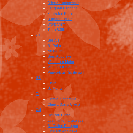
Brienz Landmesser
Langnau Bahnhof
Zollikofen Kreuz
Burgdorf Ryser
Worb Stern
Thun Bälliz
ZH
Bellvue
St. Peter
Naturefirst
Berg Apotheke
Winterthur Meier
Winterthur Sternen
Paracelsus Richterswil
GR
Chur
St. Moritz
TI
Centro Alchemilla
Clinica Santa Croce
Ost
Herisau Eiche
Lustmühle Paracelsus
St. Gallen Bruggen
Goldach Apotheke