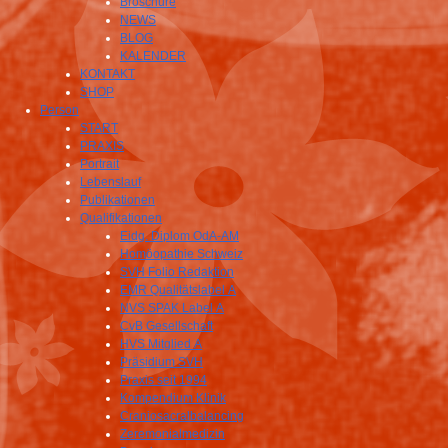
Broschüre
NEWS
BLOG
KALENDER
KONTAKT
SHOP
Person
START
PRAXIS
Portrait
Lebenslauf
Publikationen
Qualifikationen
Eidg. Diplom OdA-AM
Homöopathie Schweiz
SVH Folio Redaktion
EMR Qualitätslabel A
NVS SPAK Label A
CvB Gesellschaft
HVS Mitglied A
Präsidium SVH
Praxis seit 1994
Kompendium Klinik
Craniosacralbalancing
Zeremonialmedizin