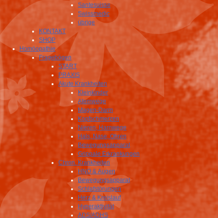
Santesuisse
Swissmedic
übrige
KONTAKT
SHOP
Homöopathie
Fragebögen
START
PRAXIS
Akute Krankheiten
Kleinkinder
Atemwege
Magen-Darm
Kopfschmerzen
Nieren, Harnwege
Hals, Nase, Ohren
Bewegungsapparat
Grippale Erkrankungen
Chron. Krankheiten
HNO & Augen
Bewegungsapparat
Schlafstörungen
Herz & Kreislauf
Hyperaktivität
ADS/ADHS