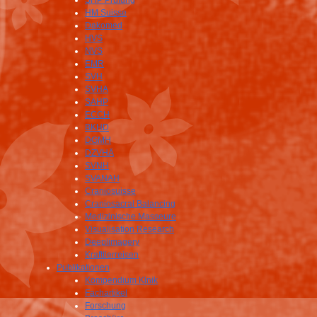
SHP Prüfung
HM Suisse
Dakomed
HVS
NVS
EMR
SVH
SVHA
SAHP
ECCH
BKHD
DGMH
DZVHÄ
SVNH
SVANAH
Craniosuisse
Craniosacral Balancing
Medizinische Masseure
Visualisation Research
Deeplimagery
Krafttierreisen
Publikationen
Kompendium Klnik
Fachartikel
Forschung