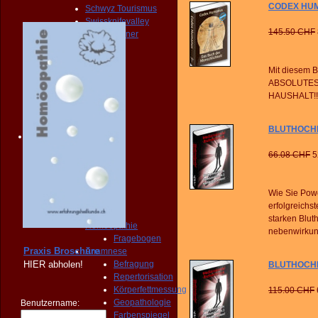
CODEX HUM
Schwyz Tourismus
Swissknifevalley
145.50 CHF
Routenplaner
KONTAKT
Erreichbarkeit
Mit diesem B
Fragebogen
ABSOLUTES
Broschüre
HAUSHALT!!
Person
NOTFALL
KONTAKT
BLUTHOCHDR
Angebot
START
66.08 CHF
5
PRAXIS
Homöopathie
Diagnose
Wie Sie Pow
START
erfolgreichs
PRAXIS
starken Blut
Homöopathie
nebenwirkun
Fragebogen
Praxis Broschüre
Anamnese
HIER
abholen!
Befragung
BLUTHOCHD
Repertorisation
Körperfettmessung
115.00 CHF
Geopathologie
Benutzername:
Farbenspiegel