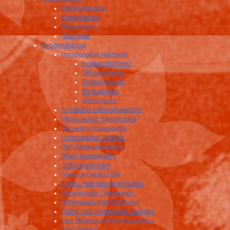
Materia Medica
Kompendium
Repertorium
Miasmatik
Berufsverbände
Homöopathie Netzwerk
Nordwestschweiz
Südostschweiz
Zentralschweiz
Westschweiz
Südschweiz
Föderation Alternativmedizin
Wissenschatl. Gesellschaft
Sensation Homeopathy
Homöopathie Schweiz
OdA Alternativmedizin
World Homeopathy
CvB Gesellschaft
National Center USA
Europ. Patientenorganisation
Homöopathie Oesterreich
Ärztegesellschaft Österreich
Österr. Ges. Homöopath. Medizin
Liga Medicorum Homoeopathica