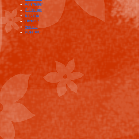
Adlerfeder
Colostrum
Earthing
Literatur
Vemma
KONTAKT