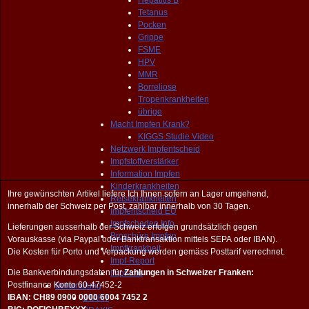
Hepatitis B
Tetanus
Pocken
Grippe
FSME
HPV
MMR
Borreliose
Tropenkrankheiten
übrige
Macht Impfen Krank?
KIGGS Studie Video
Netzwerk Impfentscheid
Impfstoffverstärker
Information Impfen
Kinderkrankheiten
Ihre gewünschten Artikel liefere Ich Ihnen sofern an Lager umgehend,
Reisekrankheiten
innerhalb der Schweiz per Post, zahlbar innerhalb von 30 Tagen.
Impfentscheid EU
Impfschaden Info
Lieferungen ausserhalb der Schweiz erfolgen grundsätzlich gegen
Broschüre Impfen
Vorauskasse (via Paypal oder Banktransaktion mittels SEPA oder IBAN).
Impfkrankheit
Die Kosten für Porto und Verpackung werden gemäss Posttarif verrechnet.
Impf-Report
Die Bankverbindungsdaten für
Zahlungen in Schweizer Franken:
Impf-Info
Postfinance Konto 60-47452-2
Behandlung
IBAN: CH89 0900 0000 6004 7452 2
START