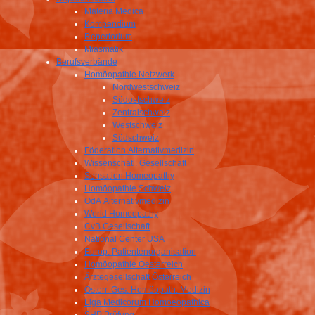
Materia Medica
Kompendium
Repertorium
Miasmatik
Berufsverbände
Homöopathie Netzwerk
Nordwestschweiz
Südostschweiz
Zentralschweiz
Westschweiz
Südschweiz
Föderation Alternativmedizin
Wissenschatl. Gesellschaft
Sensation Homeopathy
Homöopathie Schweiz
OdA Alternativmedizin
World Homeopathy
CvB Gesellschaft
National Center USA
Europ. Patientenorganisation
Homöopathie Oesterreich
Ärztegesellschaft Österreich
Österr. Ges. Homöopath. Medizin
Liga Medicorum Homoeopathica