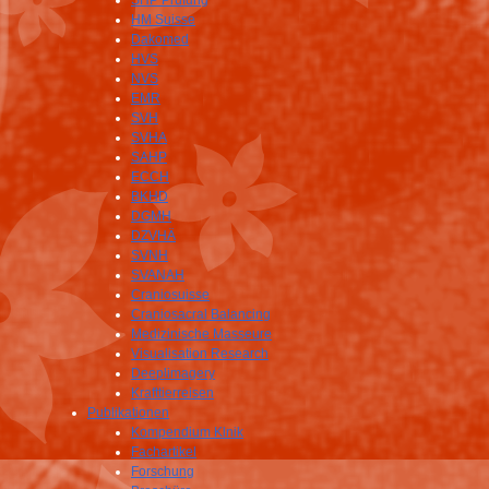
SHP Prüfung
HM Suisse
Dakomed
HVS
NVS
EMR
SVH
SVHA
SAHP
ECCH
BKHD
DGMH
DZVHÄ
SVNH
SVANAH
Craniosuisse
Craniosacral Balancing
Medizinische Masseure
Visualisation Research
Deeplimagery
Krafttierreisen
Publikationen
Kompendium Klnik
Fachartikel
Forschung