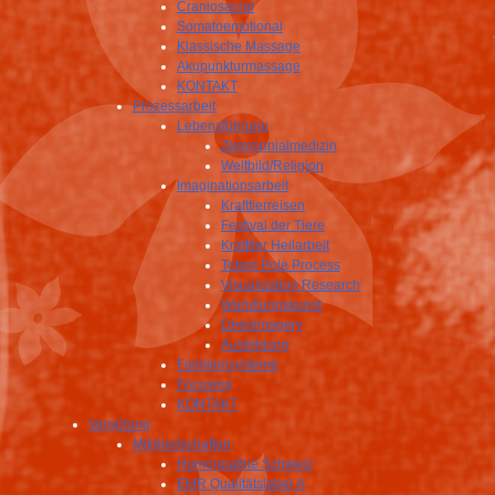
Craniosacral
Somatoemotional
Klassische Massage
Akupunkturmassage
KONTAKT
Prozessarbeit
Lebensführung
Zeremonialmedizin
Weltbild/Religion
Imaginationsarbeit
Krafttierreisen
Festival der Tiere
Krafttier Heilarbeit
Totem Pole Process
Visualization Research
Wandlungskunst
Deepimagery
Ausbildung
Familiensysteme
Focusing
KONTAKT
Vergütung
Mitgliedschaften
Homöopathie Schweiz
EMR Qualitätslabel A