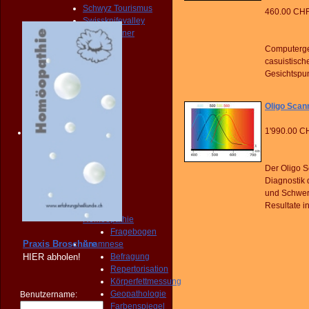
Schwyz Tourismus
460.00 CH
Swissknifevalley
Routenplaner
KONTAKT
Computerge
Erreichbarkeit
casuistisch
Fragebogen
Gesichtspun
Broschüre
Person
Oligo Scan
NOTFALL
KONTAKT
1'990.00 C
Angebot
START
PRAXIS
Der Oligo S
Homöopathie
Diagnostik 
Diagnose
und Schwerm
START
Resultate i
PRAXIS
Homöopathie
Fragebogen
Praxis Broschüre
Anamnese
HIER
abholen!
Befragung
Repertorisation
Körperfettmessung
Geopathologie
Benutzername:
Farbenspiegel