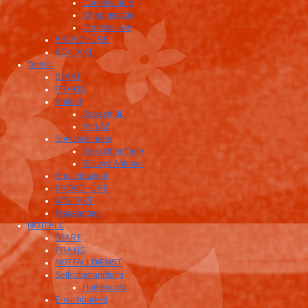
Deepimagery
Ethnomedizin
Craniosuisse
BROSCHÜRE
KONTAKT
Termin
START
PRAXIS
Anfahrt
Sissach BL
Arth SZ
Sprechstunden
Sissach Anfrage
Schwyz Anfrage
Erreichbarkeit
BROSCHÜRE
KONTAKT
Fragebogen
NOTFALL
START
PRAXIS
NOTFALLDIENST
Selbstbehandlung
Homeocard
Erreichbarkeit