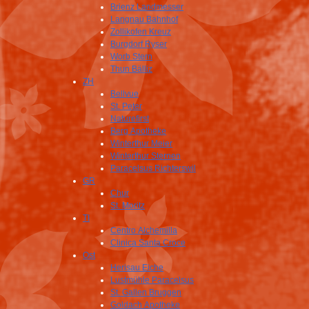
Brienz Landmesser
Langnau Bahnhof
Zollikofen Kreuz
Burgdorf Ryser
Worb Stern
Thun Bälliz
ZH
Bellvue
St. Peter
Naturefirst
Berg Apotheke
Winterthur Meier
Winterthur Sternen
Paracelsus Richterswil
GR
Chur
St. Moritz
TI
Centro Alchemilla
Clinica Santa Croce
Ost
Herisau Eiche
Lustmühle Paracelsus
St. Gallen Bruggen
Goldach Apotheke