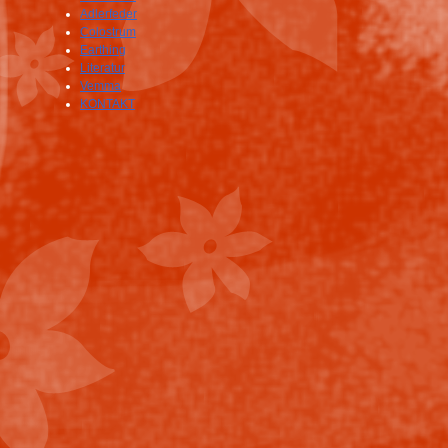
Adlerfeder
Colostrum
Earthing
Literatur
Vemma
KONTAKT