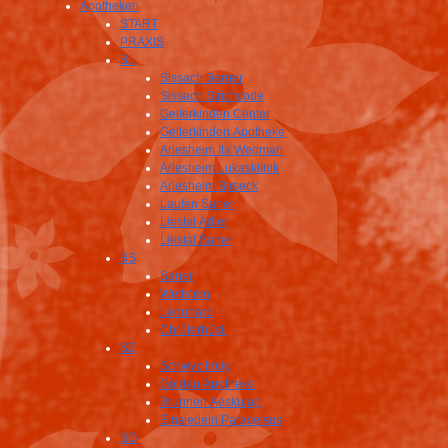
Apotheken
START
PRAXIS
BL
Sissach Berger
Sissach Strichcode
Gelterkinden Center
Gelterkinden Apotheke
Arlesheim Ita Wegman
Arlesheim Lukasklinik
Arlesheim Birseck
Laufen Saner
Liestal Adler
Liestal Saner
BS
Saner
Wettstein
Leonhard
Chrüterhüsli
SZ
Schwyz Imlig
Goldau Apotheke
Brunnen Aeskulap
Einsiedeln Paracelsus
SO