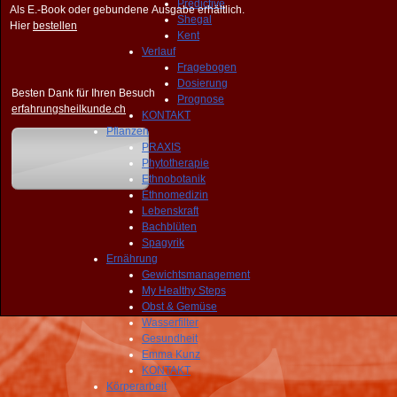
Predictive
Als E.-Book oder gebundene Ausgabe erhältlich.
Shegal
Hier
bestellen
Kent
Verlauf
Fragebogen
Dosierung
Besten Dank für Ihren Besuch
Prognose
erfahrungsheilkunde.ch
KONTAKT
Pflanzen
PRAXIS
Phytotherapie
Ethnobotanik
Ethnomedizin
Lebenskraft
Bachblüten
Spagyrik
Ernährung
Gewichtsmanagement
My Healthy Steps
Obst & Gemüse
Wasserfilter
Gesundheit
Emma Kunz
KONTAKT
Körperarbeit