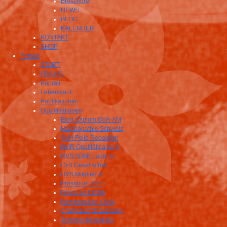
Broschüre
NEWS
BLOG
KALENDER
KONTAKT
SHOP
Person
START
PRAXIS
Portrait
Lebenslauf
Publikationen
Qualifikationen
Eidg. Diplom OdA-AM
Homöopathie Schweiz
SVH Folio Redaktion
EMR Qualitätslabel A
NVS SPAK Label A
CvB Gesellschaft
HVS Mitglied A
Präsidium SVH
Praxis seit 1994
Kompendium Klinik
Craniosacralbalancing
Zeremonialmedizin