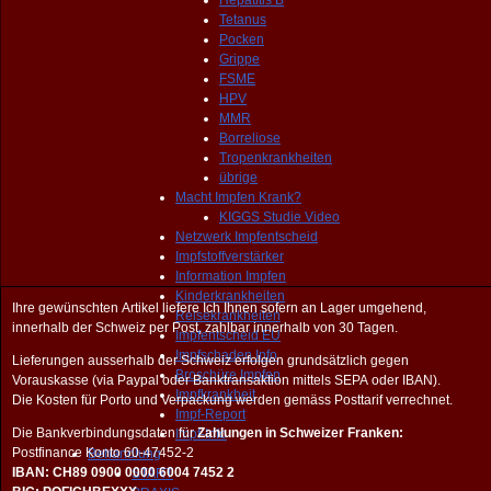
Hepatitis B
Tetanus
Pocken
Grippe
FSME
HPV
MMR
Borreliose
Tropenkrankheiten
übrige
Macht Impfen Krank?
KIGGS Studie Video
Netzwerk Impfentscheid
Impfstoffverstärker
Information Impfen
Kinderkrankheiten
Ihre gewünschten Artikel liefere Ich Ihnen sofern an Lager umgehend,
Reisekrankheiten
innerhalb der Schweiz per Post, zahlbar innerhalb von 30 Tagen.
Impfentscheid EU
Impfschaden Info
Lieferungen ausserhalb der Schweiz erfolgen grundsätzlich gegen
Broschüre Impfen
Vorauskasse (via Paypal oder Banktransaktion mittels SEPA oder IBAN).
Impfkrankheit
Die Kosten für Porto und Verpackung werden gemäss Posttarif verrechnet.
Impf-Report
Die Bankverbindungsdaten für
Zahlungen in Schweizer Franken:
Impf-Info
Postfinance Konto 60-47452-2
Behandlung
IBAN: CH89 0900 0000 6004 7452 2
START