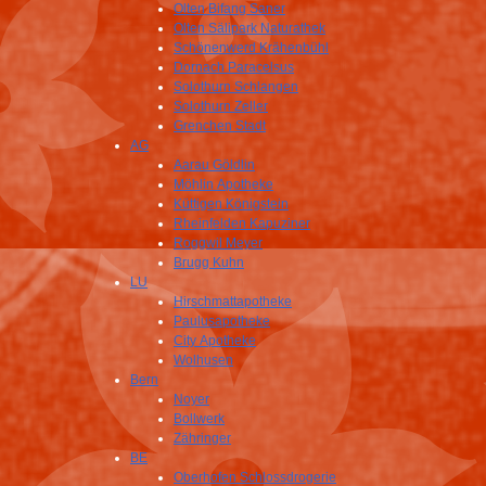
Olten Bifang Saner
Olten Sälipark Naturathek
Schönenwerd Krähenbühl
Dornach Paracelsus
Solothurn Schlangen
Solothurn Zeller
Grenchen Stadt
AG
Aarau Göldlin
Möhlin Apotheke
Küttigen Königstein
Rheinfelden Kapuziner
Roggwil Meyer
Brugg Kuhn
LU
Hirschmattapotheke
Paulusapotheke
City Apotheke
Wolhusen
Bern
Noyer
Bollwerk
Zähringer
BE
Oberhofen Schlossdrogerie