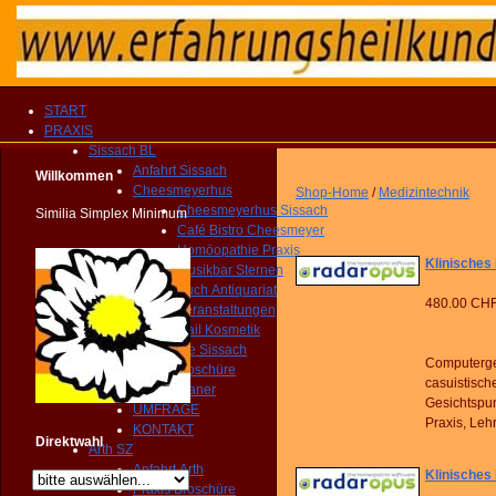
START
PRAXIS
Sissach BL
Anfahrt Sissach
Willkommen
Cheesmeyerhus
Shop-Home
/
Medizintechnik
Cheesmeyerhus Sissach
Similia Simplex Minimum
Café Bistro Cheesmeyer
Homöopathie Praxis
Klinisches
Musikbar Sternen
Buch Antiquariat
480.00 CH
Veranstaltungen
Nail Kosmetik
Gemeinde Sissach
Computerge
Praxis Broschüre
casuistisch
Routenplaner
Gesichtspun
UMFRAGE
Praxis, Leh
KONTAKT
Direktwahl
Arth SZ
Anfahrt Arth
Klinisches
Praxis Broschüre