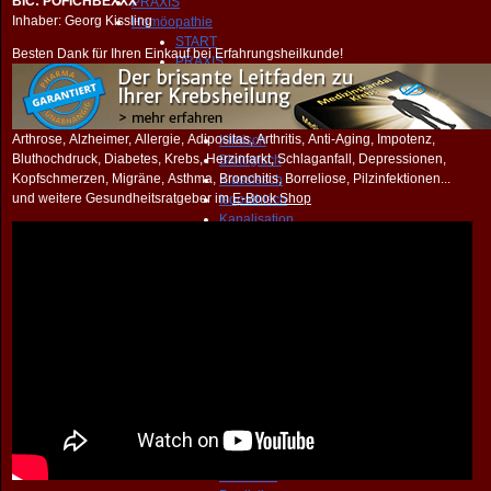
BIC: POFICHBEXXX
PRAXIS
Inhaber: Georg Kissling
Homöopathie
START
Besten Dank für Ihren Einkauf bei Erfahrungsheilkunde!
PRAXIS
Homöopathie
Anamnese
Methoden
Arthrose, Alzheimer, Allergie, Adipositas, Arthritis, Anti-Aging, Impotenz,
Klinisch
Bluthochdruck, Diabetes, Krebs, Herzinfarkt, Schlaganfall, Depressionen,
Biologisch
Kopfschmerzen, Migräne, Asthma, Bronchitis, Borreliose, Pilzinfektionen...
Klassissch
und weitere Gesundheitsratgeber im
E-Book Shop
Isopathisch
Kanalisation
Miasmatisch
Toxikologisch
Komplexmittel
Darmnosoden
Polaritätsanalyse
Bönninghausen
Konstitutionell
Empfindung
Serologisch
Bachblüten
Spagyrisch
Schüssler
Sankaran