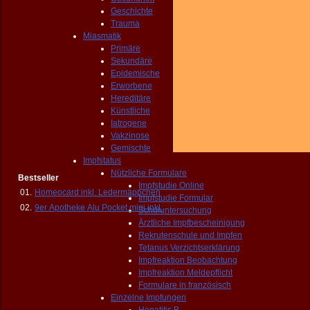
Geschichte
Trauma
Miasmatik
Primäre
Sekundäre
Epidemische
Erworbene
Hereditäre
Künstliche
Iatrogene
Vakzinose
Gemischte
Impfstatus
Nützliche Formulare
Bestseller
Impfstudie Online
01.
Homeocard inkl. Ledermäppchen
Impfstudie Formular
02.
9er Apotheke Alu Pocket mini inkl.
Schuluntersuchung
Ärztliche Impfbescheinigung
Rekrutenschule und Impfen
Tetanus Verzichtserklärung
Impfreaktion Beobachtung
Impfreaktion Meldepflicht
Formulare in französisch
Einzelne Impfungen