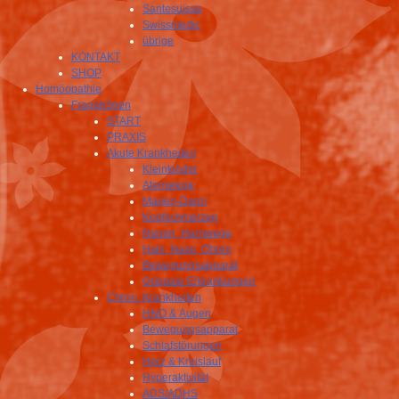
Santesuisse
Swissmedic
übrige
KONTAKT
SHOP
Homöopathie
Fragebögen
START
PRAXIS
Akute Krankheiten
Kleinkinder
Atemwege
Magen-Darm
Kopfschmerzen
Nieren, Harnwege
Hals, Nase, Ohren
Bewegungsapparat
Grippale Erkrankungen
Chron. Krankheiten
HNO & Augen
Bewegungsapparat
Schlafstörungen
Herz & Kreislauf
Hyperaktivität
ADS/ADHS