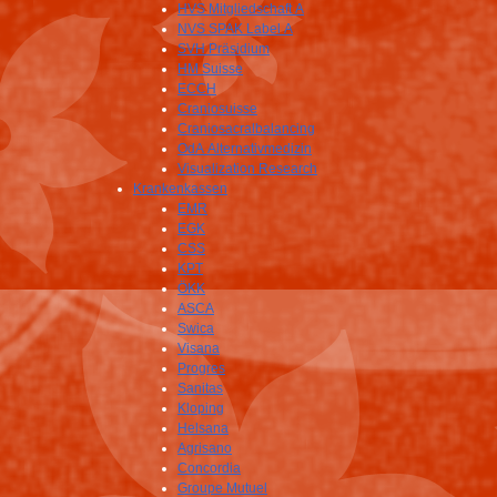
HVS Mitgliedschaft A
NVS SPAK Label A
SVH Präsidium
HM Suisse
ECCH
Craniosuisse
Craniosacralbalancing
OdA Alternativmedizin
Visualization Research
Krankenkassen
EMR
EGK
CSS
KPT
ÖKK
ASCA
Swica
Visana
Progres
Sanitas
Kloping
Helsana
Agrisano
Concordia
Groupe Mutuel