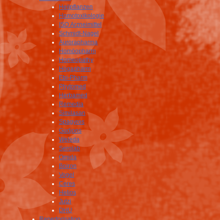
Heilpflanzen
Homotoxikologie
ISO Arzneimittel
Schmidt-Nagel
Aurorapharma
Homöopharm
Homeopathy
Hogapharm
Ebi-Pharm
Phytomed
Herbamed
Remedia
Similasan
Spagyros
Gudjons
Weleda
Serolab
Omida
Boiron
Vogel
Ceres
Helios
Jutzi
DHU
Repertorisation