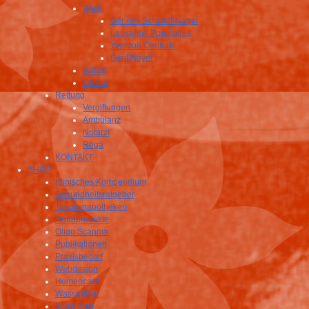
West
Génève Schmidt-Nagel
Lausanne Populaires
Yverdon Centrale
Genf Noyer
Wallis
Online
Rettung
Vergiftungen
Ambulanz
Notarzt
Rega
KONTAKT
SHOP
Klinisches Kompendium
Gesundheitsratgeber
Taschenapotheken
Naturprodukte
Oligo Scanner
Publikationen
Praxisbedarf
Webdesign
Homeocard
Wasserfilter
Juice Plus