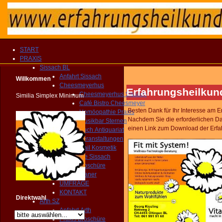
START
PRAXIS
Sissach BL
Anfahrt Sissach
Willkommen
Cheesmeyerhus
Erfahrungsheilkun
Cheesmeyerhus Sissach
Similia Simplex Minimum
Café Bistro Cheesmeyer
Besten Dank für Ihr Interesse am 
Homöopathie Praxis
Nachdem Sie die erforderlichen D
Musikbar Sternen
einen Link zum Download der Erf
Buch Antiquariat
Veranstaltungen
Nail Kosmetik
Gemeinde Sissach
Praxis Broschüre
Routenplaner
UMFRAGE
KONTAKT
Direktwahl
Arth SZ
Anfahrt Arth
Praxis Broschüre