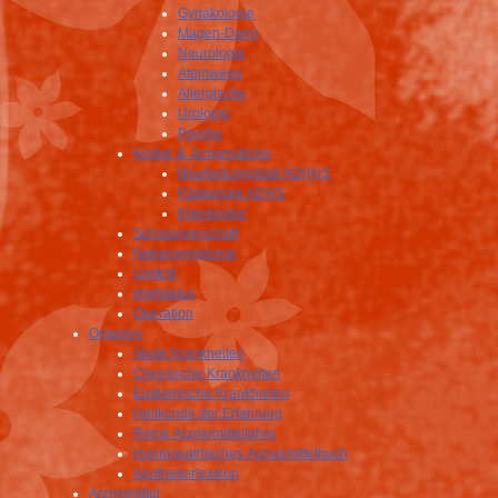
Gynäkologie
Magen-Darm
Neurologie
Atemwege
Allergische
Urologie
Psyche
Kinder & Jungendliche
Beurteilungsblatt AD(H)S
Pädagogik ADHS
Kleinkinder
Schwangerschaft
Nebensymptome
Umfeld
Impfstatus
Operation
Organon
Akute Krankheiten
Chronische Krankheiten
Epidemische Krankheiten
Heilkunde der Erfahrung
Reine Arzneimittellehre
Homöopathisches Arzneimittelbuch
Apothekerlexikon
Arzneimittel