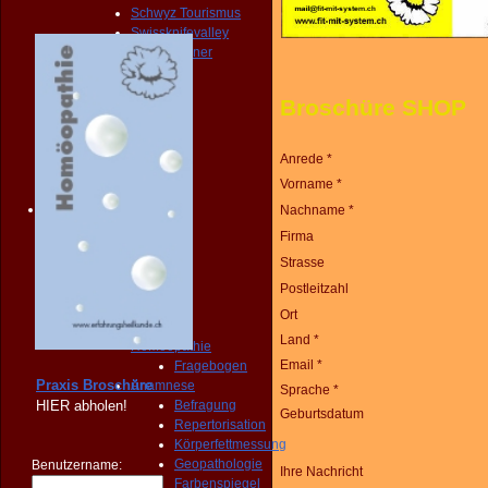
Schwyz Tourismus
Swissknifevalley
Routenplaner
KONTAKT
Erreichbarkeit
Broschüre SHOP
Fragebogen
Broschüre
Person
Anrede *
NOTFALL
Vorname *
KONTAKT
Angebot
Nachname *
START
Firma
PRAXIS
Strasse
Homöopathie
Diagnose
Postleitzahl
START
Ort
PRAXIS
Land *
Homöopathie
Email *
Fragebogen
Praxis Broschüre
Anamnese
Sprache *
HIER
abholen!
Befragung
Geburtsdatum
Repertorisation
Körperfettmessung
Geopathologie
Benutzername:
Ihre Nachricht
Farbenspiegel