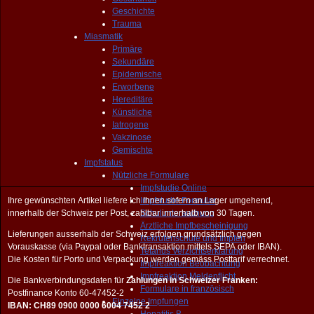
Geschichte
Trauma
Miasmatik
Primäre
Sekundäre
Epidemische
Erworbene
Hereditäre
Künstliche
Iatrogene
Vakzinose
Gemischte
Impfstatus
Nützliche Formulare
Impfstudie Online
Ihre gewünschten Artikel liefere Ich Ihnen sofern an Lager umgehend,
Impfstudie Formular
innerhalb der Schweiz per Post, zahlbar innerhalb von 30 Tagen.
Schuluntersuchung
Ärztliche Impfbescheinigung
Lieferungen ausserhalb der Schweiz erfolgen grundsätzlich gegen
Rekrutenschule und Impfen
Vorauskasse (via Paypal oder Banktransaktion mittels SEPA oder IBAN).
Tetanus Verzichtserklärung
Die Kosten für Porto und Verpackung werden gemäss Posttarif verrechnet.
Impfreaktion Beobachtung
Impfreaktion Meldepflicht
Die Bankverbindungsdaten für
Zahlungen in Schweizer Franken:
Formulare in französisch
Postfinance Konto 60-47452-2
Einzelne Impfungen
IBAN: CH89 0900 0000 6004 7452 2