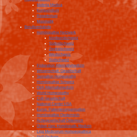
Materia Medica
Kompendium
Repertorium
Miasmatik
Berufsverbände
Homöopathie Netzwerk
Nordwestschweiz
Südostschweiz
Zentralschweiz
Westschweiz
Südschweiz
Föderation Alternativmedizin
Wissenschatl. Gesellschaft
Sensation Homeopathy
Homöopathie Schweiz
OdA Alternativmedizin
World Homeopathy
CvB Gesellschaft
National Center USA
Europ. Patientenorganisation
Homöopathie Oesterreich
Ärztegesellschaft Österreich
Österr. Ges. Homöopath. Medizin
Liga Medicorum Homoeopathica