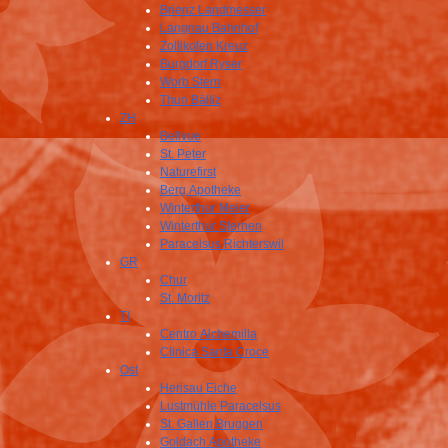
Brienz Landmesser
Langnau Bahnhof
Zollikofen Kreuz
Burgdorf Ryser
Worb Stern
Thun Bälliz
ZH
Bellvue
St. Peter
Naturefirst
Berg Apotheke
Winterthur Meier
Winterthur Sternen
Paracelsus Richterswil
GR
Chur
St. Moritz
TI
Centro Alchemilla
Clinica Santa Croce
Ost
Herisau Eiche
Lustmühle Paracelsus
St. Gallen Bruggen
Goldach Apotheke