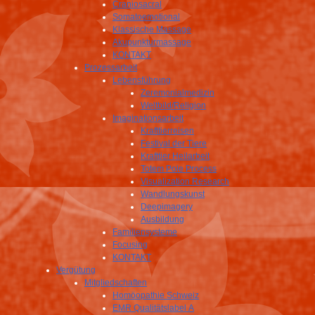
Craniosacral
Somatoemotional
Klassische Massage
Akupunkturmassage
KONTAKT
Prozessarbeit
Lebensführung
Zeremonialmedizin
Weltbild/Religion
Imaginationsarbeit
Krafttierreisen
Festival der Tiere
Krafttier Heilarbeit
Totem Pole Process
Visualization Research
Wandlungskunst
Deepimagery
Ausbildung
Familiensysteme
Focusing
KONTAKT
Vergütung
Mitgliedschaften
Homöopathie Schweiz
EMR Qualitätslabel A