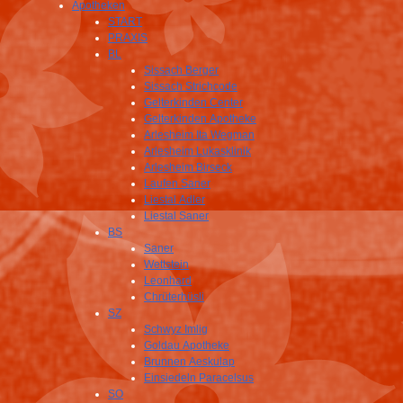
Apotheken
START
PRAXIS
BL
Sissach Berger
Sissach Strichcode
Gelterkinden Center
Gelterkinden Apotheke
Arlesheim Ita Wegman
Arlesheim Lukasklinik
Arlesheim Birseck
Laufen Saner
Liestal Adler
Liestal Saner
BS
Saner
Wettstein
Leonhard
Chrüterhüsli
SZ
Schwyz Imlig
Goldau Apotheke
Brunnen Aeskulap
Einsiedeln Paracelsus
SO