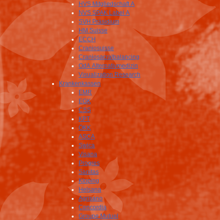
HVS Mitgliedschaft A
NVS SPAK Label A
SVH Präsidium
HM Suisse
ECCH
Craniosuisse
Craniosacralbalancing
OdA Alternativmedizin
Visualization Research
Krankenkassen
EMR
EGK
CSS
KPT
ÖKK
ASCA
Swica
Visana
Progres
Sanitas
Kloping
Helsana
Agrisano
Concordia
Groupe Mutuel