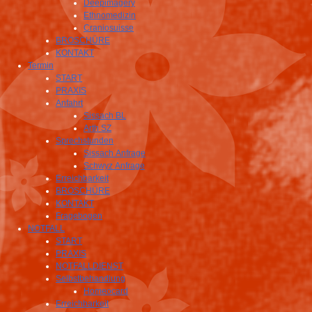
Deepimagery
Ethnomedizin
Craniosuisse
BROSCHÜRE
KONTAKT
Termin
START
PRAXIS
Anfahrt
Sissach BL
Arth SZ
Sprechstunden
Sissach Anfrage
Schwyz Anfrage
Erreichbarkeit
BROSCHÜRE
KONTAKT
Fragebogen
NOTFALL
START
PRAXIS
NOTFALLDIENST
Selbstbehandlung
Homeocard
Erreichbarkeit