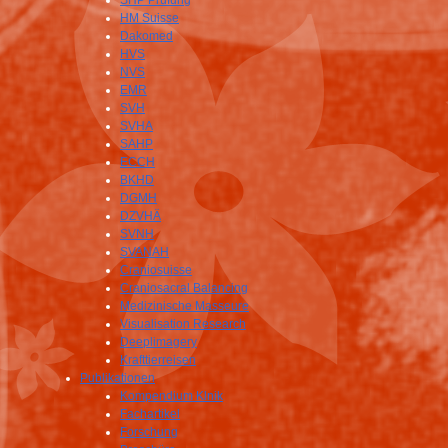
SHP Prüfung
HM Suisse
Dakomed
HVS
NVS
EMR
SVH
SVHA
SAHP
ECCH
BKHD
DGMH
DZVHÄ
SVNH
SVANAH
Craniosuisse
Craniosacral Balancing
Medizinische Masseure
Visualisation Research
Deeplimagery
Krafttierreisen
Publikationen
Kompendium Klnik
Fachartikel
Forschung