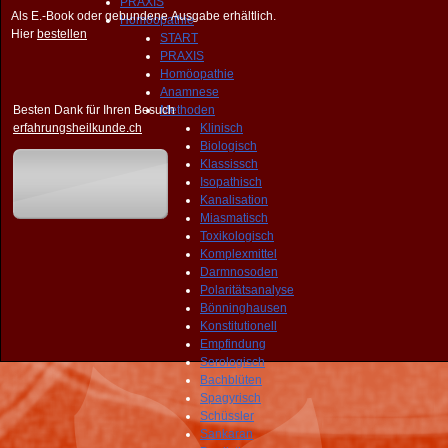
PRAXIS
Als E.-Book oder gebundene Ausgabe erhältlich.
Homöopathie
Hier
bestellen
START
PRAXIS
Homöopathie
Anamnese
Besten Dank für Ihren Besuch
Methoden
erfahrungsheilkunde.ch
Klinisch
Biologisch
Klassissch
Isopathisch
Kanalisation
Miasmatisch
Toxikologisch
Komplexmittel
Darmnosoden
Polaritätsanalyse
Bönninghausen
Konstitutionell
Empfindung
Serologisch
Bachblüten
Spagyrisch
Schüssler
Sankaran