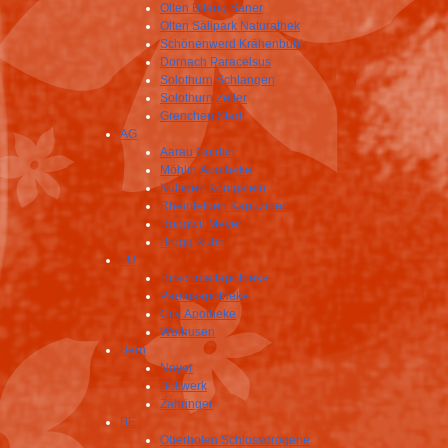
Olten Bifang Saner
Olten Sälipark Naturathek
Schönenwerd Krähenbühl
Dornach Paracelsus
Solothurn Schlangen
Solothurn Zeller
Grenchen Stadt
AG
Aarau Göldlin
Möhlin Apotheke
Küttigen Königstein
Rheinfelden Kapuziner
Roggwil Meyer
Brugg Kuhn
LU
Hirschmattapotheke
Paulusapotheke
City Apotheke
Wolhusen
Bern
Noyer
Bollwerk
Zähringer
BE
Oberhofen Schlossdrogerie