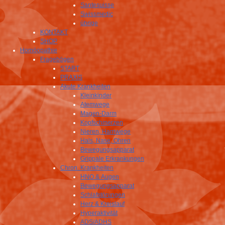
Santesuisse
Swissmedic
übrige
KONTAKT
SHOP
Homöopathie
Fragebögen
START
PRAXIS
Akute Krankheiten
Kleinkinder
Atemwege
Magen-Darm
Kopfschmerzen
Nieren, Harnwege
Hals, Nase, Ohren
Bewegungsapparat
Grippale Erkrankungen
Chron. Krankheiten
HNO & Augen
Bewegungsapparat
Schlafstörungen
Herz & Kreislauf
Hyperaktivität
ADS/ADHS