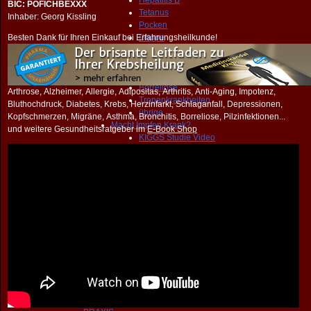
Hepatitis B
BIC: POFICHBEXXX
Tetanus
Inhaber: Georg Kissling
Pocken
Besten Dank für Ihren Einkauf bei Erfahrungsheilkunde!
Grippe
FSME
HPV
MMR
Borreliose
Arthrose, Alzheimer, Allergie, Adipositas, Arthritis, Anti-Aging, Impotenz,
Tropenkrankheiten
Bluthochdruck, Diabetes, Krebs, Herzinfarkt, Schlaganfall, Depressionen,
übrige
Kopfschmerzen, Migräne, Asthma, Bronchitis, Borreliose, Pilzinfektionen...
Macht Impfen Krank?
und weitere Gesundheitsratgeber im
E-Book Shop
KIGGS Studie Video
Netzwerk Impfentscheid
Impfstoffverstärker
Information Impfen
Kinderkrankheiten
Reisekrankheiten
Impfentscheid EU
Impfschaden Info
Broschüre Impfen
Impfkrankheit
Impf-Report
Impf-Info
Behandlung
START