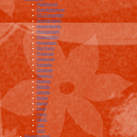
Heilpflanzen
Homotoxikologie
ISO Arzneimittel
Schmidt-Nagel
Aurorapharma
Homöopharm
Homeopathy
Hogapharm
Ebi-Pharm
Phytomed
Herbamed
Remedia
Similasan
Spagyros
Gudjons
Weleda
Serolab
Omida
Boiron
Vogel
Ceres
Helios
Jutzi
DHU
Repertorisation