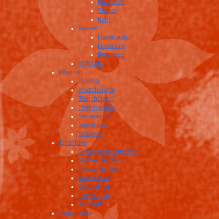
Predictive
Shegal
Kent
Verlauf
Fragebogen
Dosierung
Prognose
KONTAKT
Pflanzen
PRAXIS
Phytotherapie
Ethnobotanik
Ethnomedizin
Lebenskraft
Bachblüten
Spagyrik
Ernährung
Gewichtsmanagement
My Healthy Steps
Obst & Gemüse
Wasserfilter
Gesundheit
Emma Kunz
KONTAKT
Körperarbeit