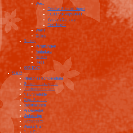
West
Génève Schmidt-Nagel
Lausanne Populaires
Yverdon Centrale
Genf Noyer
Wallis
Online
Rettung
Vergiftungen
Ambulanz
Notarzt
Rega
KONTAKT
SHOP
Klinisches Kompendium
Gesundheitsratgeber
Taschenapotheken
Naturprodukte
Oligo Scanner
Publikationen
Praxisbedarf
Webdesign
Homeocard
Wasserfilter
Juice Plus