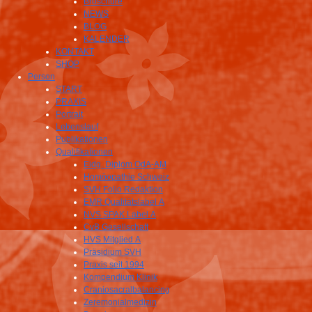
Broschüre
NEWS
BLOG
KALENDER
KONTAKT
SHOP
Person
START
PRAXIS
Portrait
Lebenslauf
Publikationen
Qualifikationen
Eidg. Diplom OdA-AM
Homöopathie Schweiz
SVH Folio Redaktion
EMR Qualitätslabel A
NVS SPAK Label A
CvB Gesellschaft
HVS Mitglied A
Präsidium SVH
Praxis seit 1994
Kompendium Klinik
Craniosacralbalancing
Zeremonialmedizin