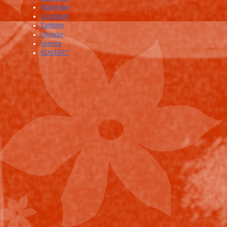
Adlerfeder
Colostrum
Earthing
Literatur
Vemma
KONTAKT