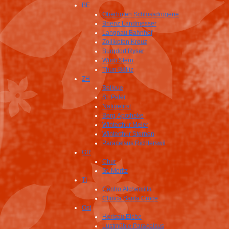
BE
Oberhofen Schlossdrogerie
Brienz Landmesser
Langnau Bahnhof
Zollikofen Kreuz
Burgdorf Ryser
Worb Stern
Thun Bälliz
ZH
Bellvue
St. Peter
Naturefirst
Berg Apotheke
Winterthur Meier
Winterthur Sternen
Paracelsus Richterswil
GR
Chur
St. Moritz
TI
Centro Alchemilla
Clinica Santa Croce
Ost
Herisau Eiche
Lustmühle Paracelsus