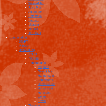
Wasserfilter
Juice Plus
Adlerfeder
Colostrum
Earthing
Literatur
Vemma
KONTAKT
Homöopathie
START
PRAXIS
Behandlung
START
PRAXIS
Homöopathie
Organon
Geschichte
Hahnemann
Lebenskraft
Homogenium
Homeocard
Homeoint
Groma
ECCH
Therapie