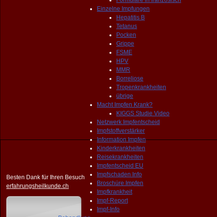
Formulare in französisch
Einzelne Impfungen
Hepatitis B
Tetanus
Pocken
Grippe
FSME
HPV
MMR
Borreliose
Tropenkrankheiten
übrige
Macht Impfen Krank?
KIGGS Studie Video
Netzwerk Impfentscheid
Impfstoffverstärker
Information Impfen
Kinderkrankheiten
Reisekrankheiten
Impfentscheid EU
Impfschaden Info
Besten Dank für Ihren Besuch
Broschüre Impfen
erfahrungsheilkunde.ch
Impfkrankheit
Impf-Report
Impf-Info