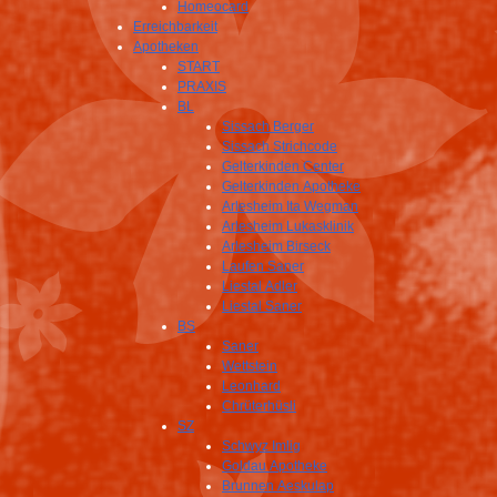
Homeocard
Erreichbarkeit
Apotheken
START
PRAXIS
BL
Sissach Berger
Sissach Strichcode
Gelterkinden Center
Gelterkinden Apotheke
Arlesheim Ita Wegman
Arlesheim Lukasklinik
Arlesheim Birseck
Laufen Saner
Liestal Adler
Liestal Saner
BS
Saner
Wettstein
Leonhard
Chrüterhüsli
SZ
Schwyz Imlig
Goldau Apotheke
Brunnen Aeskulap