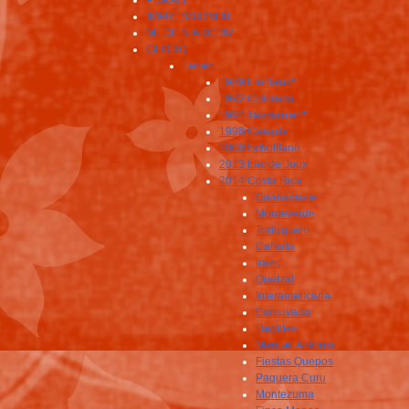
PRAXIS
IMPRESSIONEN
MEDIEN ARCHIV
GEORG
Ferien
1989 Finnland*
1992 Colorado
1994 Tasmanien*
1998 Canada
2000 Schottland
2013 Lac de Joux
2014 Costa Rica
Guanacaste
Monteverde
Tortuguero
Cahuita
Irazu
Quetzal
Interamericana
Corcovado
Reptiles
Manuel Antonio
Fiestas Quepos
Paquera Curu
Montezuma