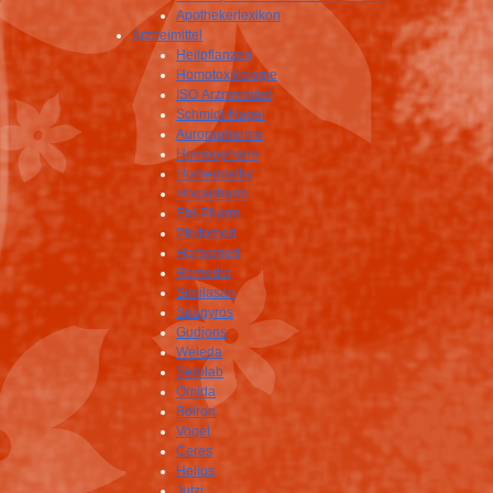
Apothekerlexikon
Arzneimittel
Heilpflanzen
Homotoxikologie
ISO Arzneimittel
Schmidt-Nagel
Aurorapharma
Homöopharm
Homeopathy
Hogapharm
Ebi-Pharm
Phytomed
Herbamed
Remedia
Similasan
Spagyros
Gudjons
Weleda
Serolab
Omida
Boiron
Vogel
Ceres
Helios
Jutzi