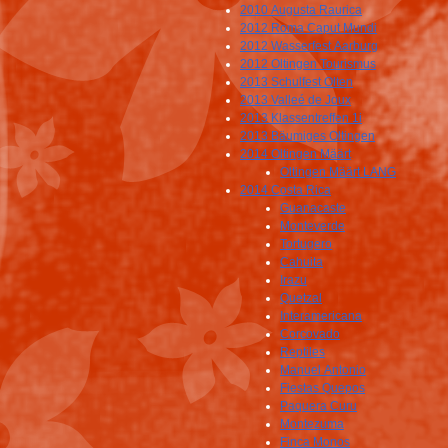
2010 Augusta Raurica
2012 Roma Caput Mundi
2012 Wasserfest Aarburg
2012 Oltingen Tourismus
2013 Schulfest Olten
2013 Valleé de Joux
2013 Klassentreffen 1i
2013 Bäumiges Oltingen
2014 Oltingen Määrt
Oltingen Määrt LANG
2014 Costa Rica
Guanacaste
Monteverde
Tortugero
Cahuita
Irazu
Quetzal
Interamericana
Corcovado
Reptiles
Manuel Antonio
Fiestas Quepos
Paquera Curu
Montezuma
Finca Monos