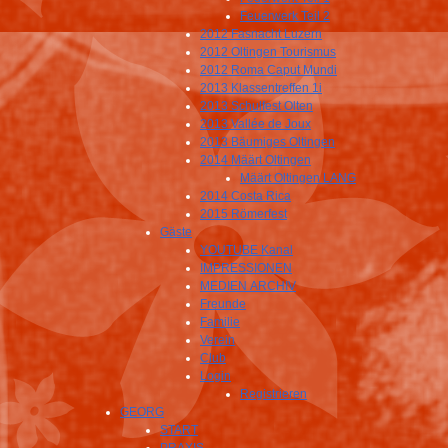
Feuerwerk Teil 2
2012 Fasnacht Luzern
2012 Oltingen Tourismus
2012 Roma Caput Mundi
2013 Klassentreffen 1i
2013 Schulfest Olten
2013 Vallée de Joux
2013 Bäumiges Oltingen
2014 Määrt Oltingen
Määrt Oltingen LANG
2014 Costa Rica
2015 Römerfest
Gäste
YOUTUBE Kanal
IMPRESSIONEN
MEDIEN ARCHIV
Freunde
Familie
Verein
Club
Login
Registrieren
GEORG
START