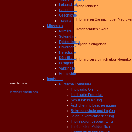
Lebenskraft
Dringlichkeit *
Gesundheit
Geschichte
Informieren Sie mich über Neuigke
Trauma
Miasmatik
Datenschutzhinweis
Primäre
Sekundäre
Epidemische
Ergebnis eingeben
Erworbene
Hereditäre
Künstliche
Informieren sie mich über Neuigkei
Iatrogene
Vakzinose
Gemischte
Impfstatus
Keine Termine
Nützliche Formulare
Impfstudie Online
Termin(e) hinzufügen
Impfstudie Formular
Schuluntersuchung
Ärztliche Impfbescheinigung
Rekrutenschule und Impfen
Tetanus Verzichtserklärung
Impfreaktion Beobachtung
Impfreaktion Meldepflicht