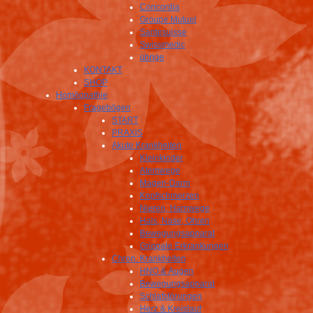
Concordia
Groupe Mutuel
Santesuisse
Swissmedic
übrige
KONTAKT
SHOP
Homöopathie
Fragebögen
START
PRAXIS
Akute Krankheiten
Kleinkinder
Atemwege
Magen-Darm
Kopfschmerzen
Nieren, Harnwege
Hals, Nase, Ohren
Bewegungsapparat
Grippale Erkrankungen
Chron. Krankheiten
HNO & Augen
Bewegungsapparat
Schlafstörungen
Herz & Kreislauf