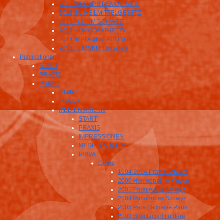
2013 WHO und DEMOKRATIE
2013 EU HEILMITTELGESETZ
2013 FORUM SCHWEIZ
2013 HOMÖOPATHIE TV
2014 IMPFAUFKLÄRUNG
2016 HORNKUH Initiative
Publikationen
START
PRAXIS
PRIVAT
START
PRAXIS
MEDIEN ARCHIV
START
PRAXIS
IMPRESSIONEN
MEDIEN ARCHIV
PRIVAT
Georg
1994-2004 Praxis Schwyz
2000 Homöopathie Museum
2001 Paracelsus Schwyz
2004 Panoramas Schwyz
2005 Pére Lachaise Paris
2009 Spectacool Fuldera