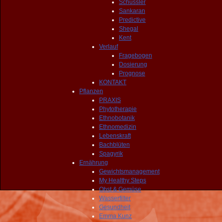
Schüssler
Sankaran
Predictive
Shegal
Kent
Verlauf
Fragebogen
Dosierung
Prognose
KONTAKT
Pflanzen
PRAXIS
Phytotherapie
Ethnobotanik
Ethnomedizin
Lebenskraft
Bachblüten
Spagyrik
Ernährung
Gewichtsmanagement
My Healthy Steps
Obst & Gemüse
Wasserfilter
Gesundheit
Emma Kunz