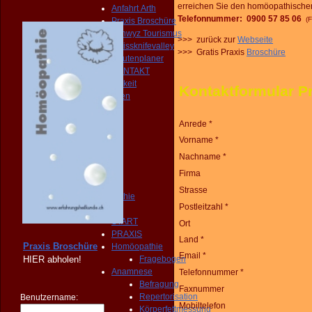
erreichen Sie den homöopathischen 
Anfahrt Arth
Telefonnummer: 0900 57 85 06
(F
Praxis Broschüre
Schwyz Tourismus
>>> zurück zur
Webseite
Swissknifevalley
>>> Gratis Praxis
Broschüre
Routenplaner
KONTAKT
Erreichbarkeit
Kontaktformular P
Fragebogen
Broschüre
Person
Anrede *
NOTFALL
Vorname *
KONTAKT
Nachname *
Angebot
START
Firma
PRAXIS
Strasse
Homöopathie
Postleitzahl *
Diagnose
START
Ort
PRAXIS
Land *
Praxis Broschüre
Homöopathie
Email *
HIER
abholen!
Fragebogen
Anamnese
Telefonnummer *
Befragung
Faxnummer
Repertorisation
Benutzername:
Mobiltelefon
Körperfettmessung