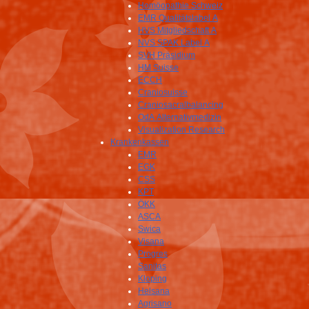
Homöopathie Schweiz
EMR Qualitätslabel A
HVS Mitgliedschaft A
NVS SPAK Label A
SVH Präsidium
HM Suisse
ECCH
Craniosuisse
Craniosacralbalancing
OdA Alternativmedizin
Visualization Research
Krankenkassen
EMR
EGK
CSS
KPT
ÖKK
ASCA
Swica
Visana
Progres
Sanitas
Kloping
Helsana
Agrisano