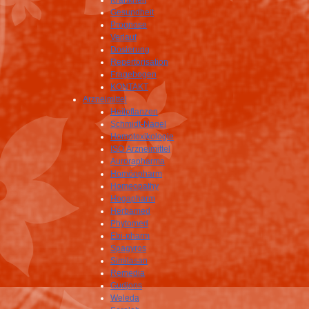
Krankheit
Gesundheit
Prognose
Verlauf
Dosierung
Repertorisation
Fragebogen
KONTAKT
Arzneimittel
Heilpflanzen
Schmidt-Nagel
Homotoxikologie
ISO Arzneimittel
Aurorapharma
Homöopharm
Homeopathy
Hogapharm
Herbamed
Phytomed
Ebi-pharm
Spagyros
Similasan
Remedia
Gudjons
Weleda