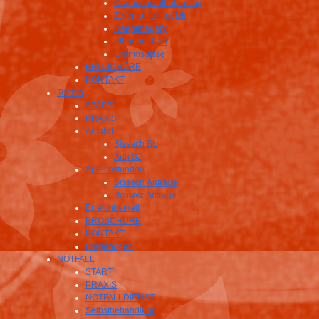
Craniosacralbalancing
Zeremonialmedizin
Deepimagery
Ethnomedizin
Craniosuisse
BROSCHÜRE
KONTAKT
Termin
START
PRAXIS
Anfahrt
Sissach BL
Arth SZ
Sprechstunden
Sissach Anfrage
Schwyz Anfrage
Erreichbarkeit
BROSCHÜRE
KONTAKT
Fragebogen
NOTFALL
START
PRAXIS
NOTFALLDIENST
Selbstbehandlung