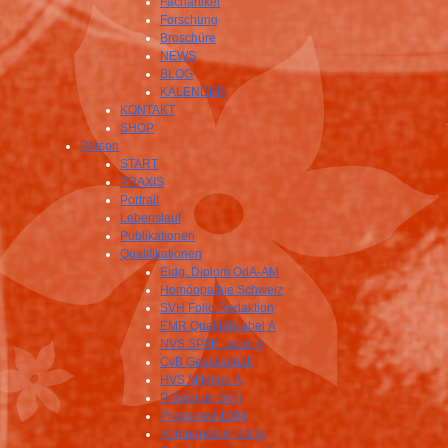
Fachartikel
Forschung
Broschüre
NEWS
BLOG
KALENDER
KONTAKT
SHOP
Person
START
PRAXIS
Portrait
Lebenslauf
Publikationen
Qualifikationen
Eidg. Diplom OdA-AM
Homöopathie Schweiz
SVH Folio Redaktion
EMR Qualitätslabel A
NVS SPAK Label A
CvB Gesellschaft
HVS Mitglied A
Präsidium SVH
Praxis seit 1994
Kompendium Klinik