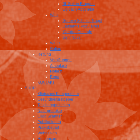
St. Gallen Bruggen
Goldach Apotheke
West
Génève Schmidt-Nagel
Lausanne Populaires
Yverdon Centrale
Genf Noyer
Wallis
Online
Rettung
Vergiftungen
Ambulanz
Notarzt
Rega
KONTAKT
SHOP
Klinisches Kompendium
Gesundheitsratgeber
Taschenapotheken
Naturprodukte
Oligo Scanner
Publikationen
Praxisbedarf
Webdesign
Homeocard