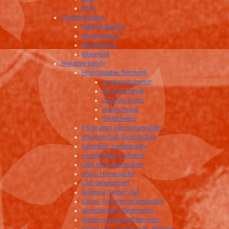
DHU
Repertorisation
Materia Medica
Kompendium
Repertorium
Miasmatik
Berufsverbände
Homöopathie Netzwerk
Nordwestschweiz
Südostschweiz
Zentralschweiz
Westschweiz
Südschweiz
Föderation Alternativmedizin
Wissenschatl. Gesellschaft
Sensation Homeopathy
Homöopathie Schweiz
OdA Alternativmedizin
World Homeopathy
CvB Gesellschaft
National Center USA
Europ. Patientenorganisation
Homöopathie Oesterreich
Ärztegesellschaft Österreich