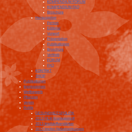
KOMPENDIUM FORUM
KOMPENDIUM FAQ
Broschüre
Herausgeber
Person
Editorial
Vorwort
Präsentation
Publikationen
Broschüre
Vertrieb
FORUM
FAQ
KONTAKT
SHOP
Publikationen
Impressionen
Wettbewerb
Pflanzen
Verein
Politik
GESUNDHEITSPOLITIK
2013 FILM Krankgeimpft
2013 Impfstoffverstärker
2013 Impfen Nebenwirkungen