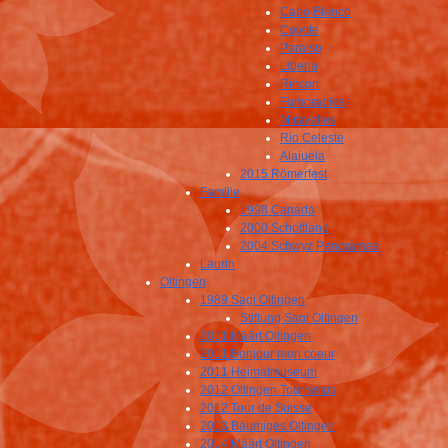
Cabo Blanco
Coyote
Paraiso
Liberia
Rincon
Fumoraoles
Miravalles
Rio Celeste
Alajuela
2015 Römerfest
Familie
1998 Canada
2000 Schottland
2004 Schwyz Panoramas
Laurin
Oltingen
1989 Sagi Oltingen
Stiftung Sagi Oltingen
2011 Määrt Oltingen
2011 Bonjour mon coeur
2011 Heimatmuseum
2012 Oltingen Tourismus
2012 Tour de Suisse
2013 Bäumiges Oltingen
2014 Määrt Oltingen