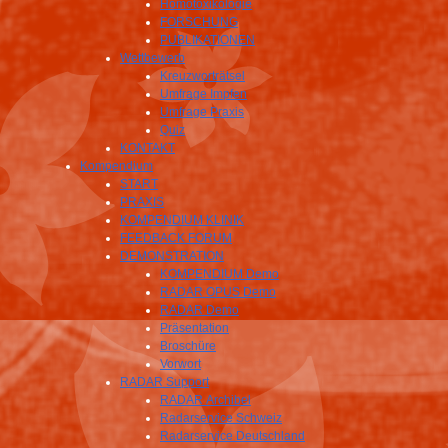
Homotoxikologie
FORSCHUNG
PUBLIKATIONEN
Wettbewerb
Kreuzworträtsel
Umfrage Impfen
Umfrage Praxis
Quiz
KONTAKT
Kompendium
START
PRAXIS
KOMPENDIUM KLINIK
FEEDBACK FORUM
DEMONSTRATION
KOMPENDIUM Demo
RADAR OPUS Demo
RADAR Demo
Präsentation
Broschüre
Vorwort
RADAR Support
RADAR Archibel
Radarservice Schweiz
Radarservice Deutschland