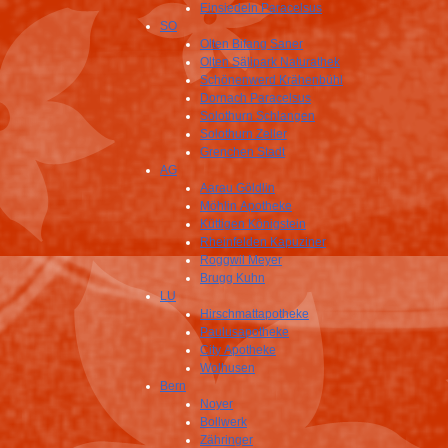
Einsiedeln Paracelsus
SO
Olten Bifang Saner
Olten Sälipark Naturathek
Schönenwerd Krähenbühl
Dornach Paracelsus
Solothurn Schlangen
Solothurn Zeller
Grenchen Stadt
AG
Aarau Göldlin
Möhlin Apotheke
Küttigen Königstein
Rheinfelden Kapuziner
Roggwil Meyer
Brugg Kuhn
LU
Hirschmattapotheke
Paulusapotheke
City Apotheke
Wolhusen
Bern
Noyer
Bollwerk
Zähringer