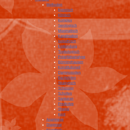
Methoden
Klassisch
Klinisch
Komplex
Serologisch
Miasmatisch
Kanalisation
Isopathisch
Emfpindung
Toxikologisch
Polaritätsanalyse
Bönninghausen
Konstitutionell
Darmnosoden
Bachblüten
Spagyrisch
Schüssler
Scholten
Sankaran
Predicitve
Shegal
Kent
Anamnese
Diagnose