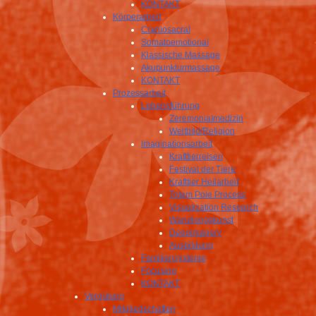
KONTAKT
Körperarbeit
Craniosacral
Somatoemotional
Klassische Massage
Akupunkturmassage
KONTAKT
Prozessarbeit
Lebensführung
Zeremonialmedizin
Weltbild/Religion
Imaginationsarbeit
Krafttierreisen
Festival der Tiere
Krafttier Heilarbeit
Totem Pole Process
Visualization Research
Wandlungskunst
Deepimagery
Ausbildung
Familiensysteme
Focusing
KONTAKT
Vergütung
Mitgliedschaften