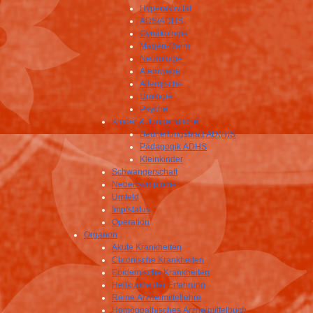
Hyperaktivität
ADS/ADHS
Gynäkologie
Magen-Darm
Neurologie
Atemwege
Allergische
Urologie
Psyche
Kinder & Jungendliche
Beurteilungsblatt AD(H)S
Pädagogik ADHS
Kleinkinder
Schwangerschaft
Nebensymptome
Umfeld
Impfstatus
Operation
Organon
Akute Krankheiten
Chronische Krankheiten
Epidemische Krankheiten
Heilkunde der Erfahrung
Reine Arzneimittellehre
Homöopathisches Arzneimittelbuch