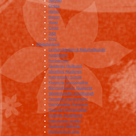
Serolab
Omida
Helios
Boiron
Vogel
Ceres
Jutzi
DHU
Weiterbildung
Lexikon Medizin & Naturheilkunde
Ausbildung
Recherchen
Akademie Heilkunst
Steinbeis Akademie
Hahnemann Schule
Klassiche Homöopathie
Bönninghausen Akademie
Wissenschaftl. Gesellschaft
Sensation Homeopathy
Homöopathie Seminare
Haus der Homöopathie
Ärztliche Ausbildung
Hahnemann Institut
Sankaran Methode
Homogenium engl.