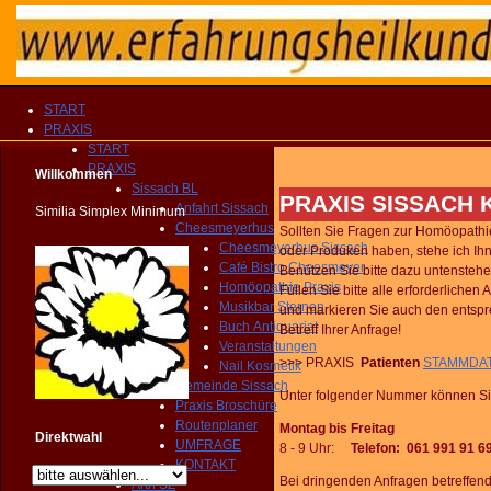
START
PRAXIS
START
PRAXIS
Willkommen
Sissach BL
PRAXIS SISSACH 
Anfahrt Sissach
Similia Simplex Minimum
Cheesmeyerhus
Sollten Sie Fragen zur Homöopathi
Cheesmeyerhus Sissach
oder Produken haben, stehe ich Ihn
Café Bistro Cheesmeyer
Benützen Sie bitte dazu untenstehe
Homöopathie Praxis
Füllen Sie bitte alle erforderliche
Musikbar Sternen
und markieren Sie auch den entsp
Buch Antiquariat
Betreff Ihrer Anfrage!
Veranstaltungen
>>> PRAXIS
Patienten
STAMMDA
Nail Kosmetik
Gemeinde Sissach
Unter folgender Nummer können Sie
Praxis Broschüre
Routenplaner
Montag bis Freitag
Direktwahl
UMFRAGE
8 - 9 Uhr
:
Telefon: 061 991 91 6
KONTAKT
Bei dringenden Anfragen betreffen
Arth SZ