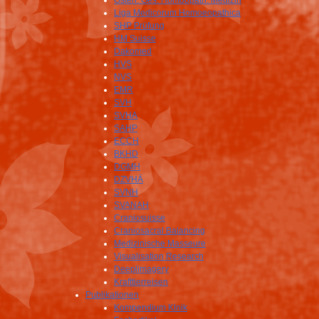
Österr. Ges. Homöopath. Medizin
Liga Medicorum Homoeopathica
SHP Prüfung
HM Suisse
Dakomed
HVS
NVS
EMR
SVH
SVHA
SAHP
ECCH
BKHD
DGMH
DZVHÄ
SVNH
SVANAH
Craniosuisse
Craniosacral Balancing
Medizinische Masseure
Visualisation Research
Deeplimagery
Krafttierreisen
Publikationen
Kompendium Klnik