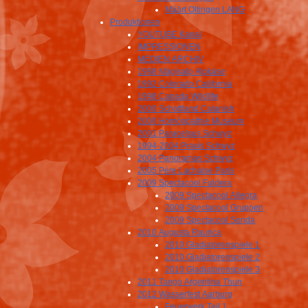
Määrt Oltingen LANG
Produktionen
YOUTUBE Kanal
IMPRESSIONEN
MEDIEN ARCHIV
1988 Mägisalp Alpkäse
1992 Colorado California
1998 Canada Wildlife
2000 Schottland Calanish
2000 Homöopathie Museum
2001 Paracelsus Schwyz
1994-2004 Praxis Schwyz
2004 Panoramas Schwyz
2005 Père Lachaise Paris
2009 Spectacool Fuldera
2009 Spectacool Allegra
2009 Spectacool Gruppen
2009 Spectacool Sonda
2010 Augusta Raurica
2010 Gladiatorenspiele 1
2010 Gladiatorenspiele 2
2010 Gladiatorenspiele 3
2011 Tango Argentina Thun
2012 Wasserfest Aarburg
Feuerwerk Teil 1