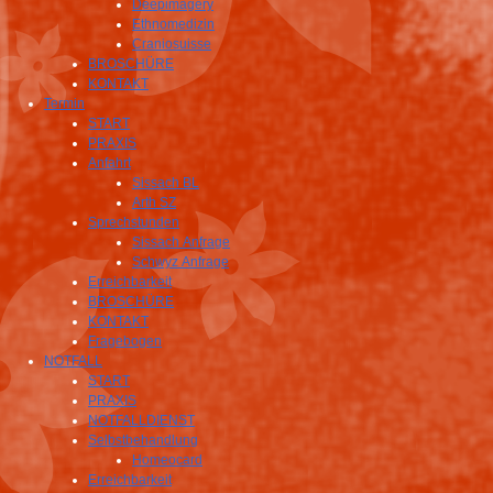
Deepimagery
Ethnomedizin
Craniosuisse
BROSCHÜRE
KONTAKT
Termin
START
PRAXIS
Anfahrt
Sissach BL
Arth SZ
Sprechstunden
Sissach Anfrage
Schwyz Anfrage
Erreichbarkeit
BROSCHÜRE
KONTAKT
Fragebogen
NOTFALL
START
PRAXIS
NOTFALLDIENST
Selbstbehandlung
Homeocard
Erreichbarkeit