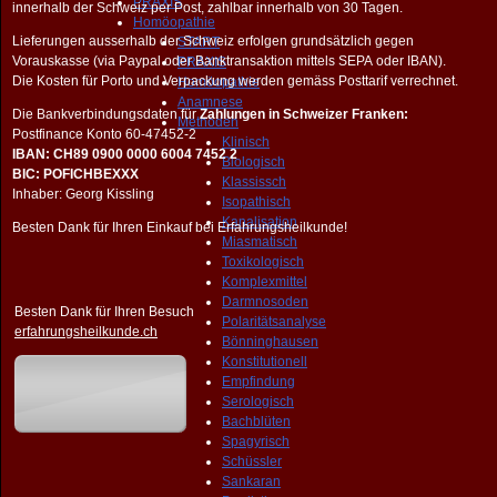
PRAXIS
innerhalb der Schweiz per Post, zahlbar innerhalb von 30 Tagen.
Homöopathie
Lieferungen ausserhalb der Schweiz erfolgen grundsätzlich gegen
START
Vorauskasse (via Paypal oder Banktransaktion mittels SEPA oder IBAN).
PRAXIS
Die Kosten für Porto und Verpackung werden gemäss Posttarif verrechnet.
Homöopathie
Anamnese
Die Bankverbindungsdaten für
Zahlungen in Schweizer Franken:
Methoden
Postfinance Konto 60-47452-2
Klinisch
IBAN: CH89 0900 0000 6004 7452 2
Biologisch
BIC: POFICHBEXXX
Klassissch
Inhaber: Georg Kissling
Isopathisch
Kanalisation
Besten Dank für Ihren Einkauf bei Erfahrungsheilkunde!
Miasmatisch
Toxikologisch
Komplexmittel
Darmnosoden
Besten Dank für Ihren Besuch
Polaritätsanalyse
erfahrungsheilkunde.ch
Bönninghausen
Konstitutionell
Empfindung
Serologisch
Bachblüten
Spagyrisch
Schüssler
Sankaran