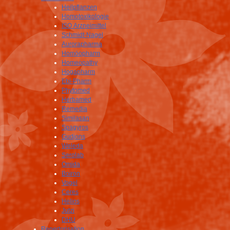
Heilpflanzen
Homotoxikologie
ISO Arzneimittel
Schmidt-Nagel
Aurorapharma
Homöopharm
Homeopathy
Hogapharm
Ebi-Pharm
Phytomed
Herbamed
Remedia
Similasan
Spagyros
Gudjons
Weleda
Serolab
Omida
Boiron
Vogel
Ceres
Helios
Jutzi
DHU
Repertorisation