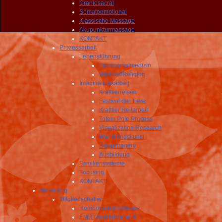
Craniosacral
Somatoemotional
Klassische Massage
Akupunkturmassage
KONTAKT
Prozessarbeit
Lebensführung
Zeremonialmedizin
Weltbild/Religion
Imaginationsarbeit
Krafttierreisen
Festival der Tiere
Krafttier Heilarbeit
Totem Pole Process
Visualization Research
Wandlungskunst
Deepimagery
Ausbildung
Familiensysteme
Focusing
KONTAKT
Vergütung
Mitgliedschaften
Homöopathie Schweiz
EMR Qualitätslabel A