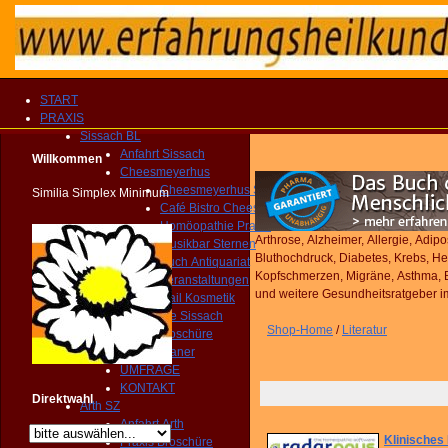
START
PRAXIS
Sissach BL
Anfahrt Sissach
Willkommen
Cheesmeyerhus
Cheesmeyerhus Sissach
Similia Simplex Minimum
Café Bistro Cheesmeyer
Homöopathie Praxis
Arthrose, Alzheimer, Allergie, Adipos
Musikbar Sternen
Bluthochdruck, Diabetes, Krebs, Her
Buch Antiquariat
Kopfschmerzen, Migräne, Asthma, Bro
Veranstaltungen
und weitere Gesundheitsratgeber 
Nail Kosmetik
Gemeinde Sissach
Shop-Home
/
Literatur
Praxis Broschüre
Routenplaner
UMFRAGE
KONTAKT
Direktwahl
Arth SZ
Anfahrt Arth
Klinisches
Praxis Broschüre