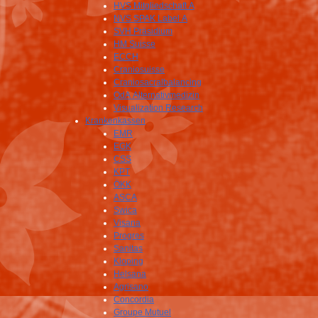
HVS Mitgliedschaft A
NVS SPAK Label A
SVH Präsidium
HM Suisse
ECCH
Craniosuisse
Craniosacralbalancing
OdA Alternativmedizin
Visualization Research
Krankenkassen
EMR
EGK
CSS
KPT
ÖKK
ASCA
Swica
Visana
Progres
Sanitas
Kloping
Helsana
Agrisano
Concordia
Groupe Mutuel