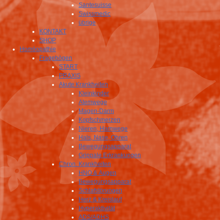
Santesuisse
Swissmedic
übrige
KONTAKT
SHOP
Homöopathie
Fragebögen
START
PRAXIS
Akute Krankheiten
Kleinkinder
Atemwege
Magen-Darm
Kopfschmerzen
Nieren, Harnwege
Hals, Nase, Ohren
Bewegungsapparat
Grippale Erkrankungen
Chron. Krankheiten
HNO & Augen
Bewegungsapparat
Schlafstörungen
Herz & Kreislauf
Hyperaktivität
ADS/ADHS