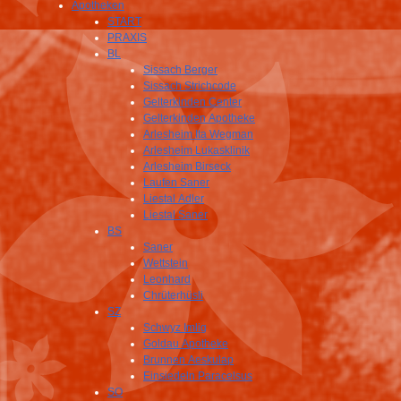
Apotheken
START
PRAXIS
BL
Sissach Berger
Sissach Strichcode
Gelterkinden Center
Gelterkinden Apotheke
Arlesheim Ita Wegman
Arlesheim Lukasklinik
Arlesheim Birseck
Laufen Saner
Liestal Adler
Liestal Saner
BS
Saner
Wettstein
Leonhard
Chrüterhüsli
SZ
Schwyz Imlig
Goldau Apotheke
Brunnen Aeskulap
Einsiedeln Paracelsus
SO