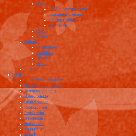
West
Génève Schmidt-Nagel
Lausanne Populaires
Yverdon Centrale
Genf Noyer
Wallis
Online
Rettung
Vergiftungen
Ambulanz
Notarzt
Rega
KONTAKT
SHOP
Klinisches Kompendium
Gesundheitsratgeber
Taschenapotheken
Naturprodukte
Oligo Scanner
Publikationen
Praxisbedarf
Webdesign
Homeocard
Wasserfilter
Juice Plus