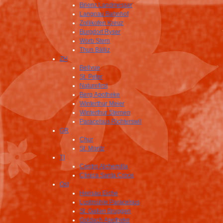
Brienz Landmesser
Langnau Bahnhof
Zollikofen Kreuz
Burgdorf Ryser
Worb Stern
Thun Bälliz
ZH
Bellvue
St. Peter
Naturefirst
Berg Apotheke
Winterthur Meier
Winterthur Sternen
Paracelsus Richterswil
GR
Chur
St. Moritz
TI
Centro Alchemilla
Clinica Santa Croce
Ost
Herisau Eiche
Lustmühle Paracelsus
St. Gallen Bruggen
Goldach Apotheke