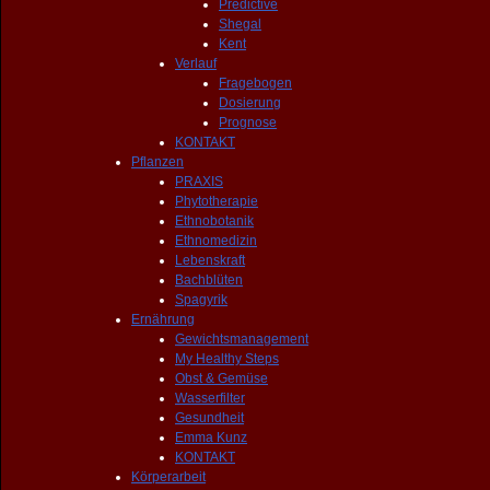
Predictive
Shegal
Kent
Verlauf
Fragebogen
Dosierung
Prognose
KONTAKT
Pflanzen
PRAXIS
Phytotherapie
Ethnobotanik
Ethnomedizin
Lebenskraft
Bachblüten
Spagyrik
Ernährung
Gewichtsmanagement
My Healthy Steps
Obst & Gemüse
Wasserfilter
Gesundheit
Emma Kunz
KONTAKT
Körperarbeit