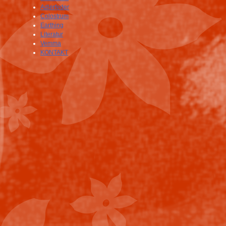
Adlerfeder
Colostrum
Earthing
Literatur
Vemma
KONTAKT