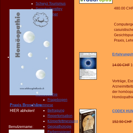
Schwyz Tourismus
480.00 CH
Swissknifevalley
Routenplaner
KONTAKT
Computerge
Erreichbarkeit
casuistisch
Fragebogen
Gesichtspun
Broschüre
Praxis, Leh
Person
NOTFALL
KONTAKT
Erfahrungsh
Angebot
START
14.00 CHF
1
PRAXIS
Homöopathie
Diagnose
Vorträge, Es
START
Arzneimittel
PRAXIS
der homöopa
Homöopathie
Homöopathie
Fragebogen
Praxis Broschüre
Anamnese
HIER
abholen!
Befragung
CODEX HUMA
Repertorisation
Körperfettmessung
152.50 CHF
Geopathologie
Benutzername:
Farbenspiegel