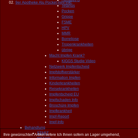
Hepatitis B
02.
9er Apotheke Alu Pocket mini inkl.
Tetanus
Pocken
Grippe
FSME
HPV
MMR
Borreliose
Tropenkrankheiten
übrige
Macht Impfen Krank?
KIGGS Studie Video
Netzwerk Impfentscheid
Impfstoffverstärker
Information Impfen
Kinderkrankheiten
Reisekrankheiten
Impfentscheid EU
Impfschaden Info
Broschüre Impfen
Impfkrankheit
Impf-Report
Impf-Info
Behandlung
START
Ihre gewünschten Artikel liefere Ich Ihnen sofern an Lager umgehend,