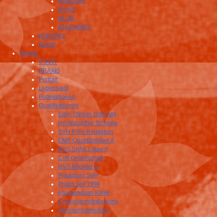
Broschüre
NEWS
BLOG
KALENDER
KONTAKT
SHOP
Person
START
PRAXIS
Portrait
Lebenslauf
Publikationen
Qualifikationen
Eidg. Diplom OdA-AM
Homöopathie Schweiz
SVH Folio Redaktion
EMR Qualitätslabel A
NVS SPAK Label A
CvB Gesellschaft
HVS Mitglied A
Präsidium SVH
Praxis seit 1994
Kompendium Klinik
Craniosacralbalancing
Zeremonialmedizin