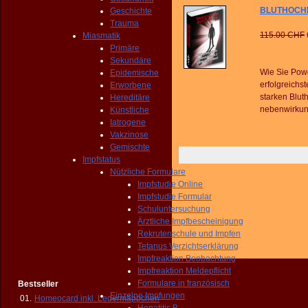
BLUTHOCHD
Geschichte
Trauma
115.00 CHF
Miasmatik
Primäre
Sekundäre
Wie Sie Pow
Epidemische
erfolgreichs
Erworbene
starken Blut
Hereditäre
nebenwirkun
Künstliche
Iatrogene
Vakzinose
Gemischte
Impfstatus
Nützliche Formulare
Impfstudie Online
Impfstudie Formular
Schuluntersuchung
Ärztliche Impfbescheinigung
Rekrutenschule und Impfen
Tetanus Verzichtserklärung
Impfreaktion Beobachtung
Impfreaktion Meldepflicht
Formulare in französisch
Bestseller
Einzelne Impfungen
01.
Homeocard inkl. Ledermäppchen