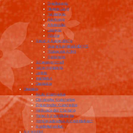
Gynäkologie
Magen-Darm
Neurologie
Atemwege
Allergische
Urologie
Psyche
Kinder & Jungendliche
Beurteilungsblatt AD(H)S
Pädagogik ADHS
Kleinkinder
Schwangerschaft
Nebensymptome
Umfeld
Impfstatus
Operation
Organon
Akute Krankheiten
Chronische Krankheiten
Epidemische Krankheiten
Heilkunde der Erfahrung
Reine Arzneimittellehre
Homöopathisches Arzneimittelbuch
Apothekerlexikon
Arzneimittel