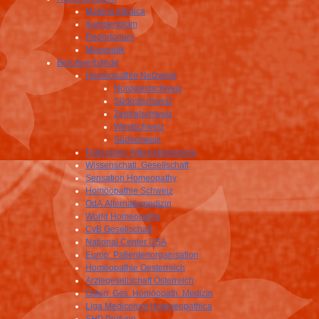
Materia Medica
Kompendium
Repertorium
Miasmatik
Berufsverbände
Homöopathie Netzwerk
Nordwestschweiz
Südostschweiz
Zentralschweiz
Westschweiz
Südschweiz
Föderation Alternativmedizin
Wissenschatl. Gesellschaft
Sensation Homeopathy
Homöopathie Schweiz
OdA Alternativmedizin
World Homeopathy
CvB Gesellschaft
National Center USA
Europ. Patientenorganisation
Homöopathie Oesterreich
Ärztegesellschaft Österreich
Österr. Ges. Homöopath. Medizin
Liga Medicorum Homoeopathica