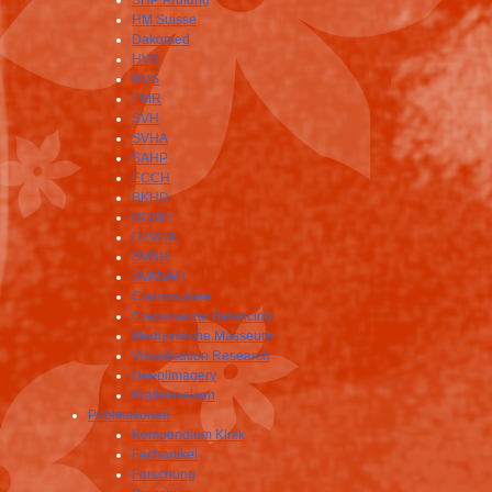
SHP Prüfung
HM Suisse
Dakomed
HVS
NVS
EMR
SVH
SVHA
SAHP
ECCH
BKHD
DGMH
DZVHÄ
SVNH
SVANAH
Craniosuisse
Craniosacral Balancing
Medizinische Masseure
Visualisation Research
Deeplimagery
Krafttierreisen
Publikationen
Kompendium Klnik
Fachartikel
Forschung