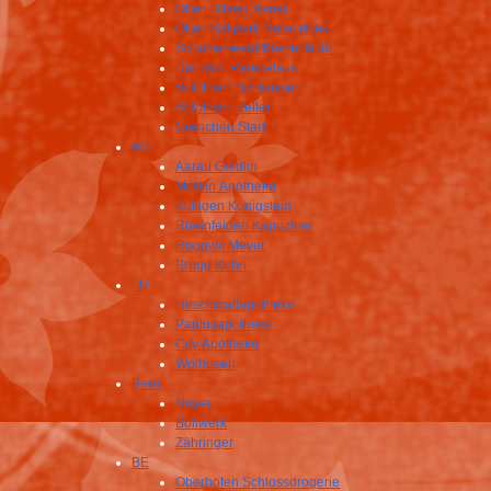
Olten Bifang Saner
Olten Sälipark Naturathek
Schönenwerd Krähenbühl
Dornach Paracelsus
Solothurn Schlangen
Solothurn Zeller
Grenchen Stadt
AG
Aarau Göldlin
Möhlin Apotheke
Küttigen Königstein
Rheinfelden Kapuziner
Roggwil Meyer
Brugg Kuhn
LU
Hirschmattapotheke
Paulusapotheke
City Apotheke
Wolhusen
Bern
Noyer
Bollwerk
Zähringer
BE
Oberhofen Schlossdrogerie