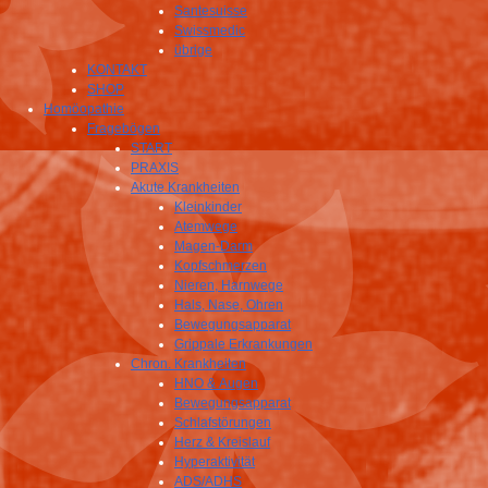
Santesuisse
Swissmedic
übrige
KONTAKT
SHOP
Homöopathie
Fragebögen
START
PRAXIS
Akute Krankheiten
Kleinkinder
Atemwege
Magen-Darm
Kopfschmerzen
Nieren, Harnwege
Hals, Nase, Ohren
Bewegungsapparat
Grippale Erkrankungen
Chron. Krankheiten
HNO & Augen
Bewegungsapparat
Schlafstörungen
Herz & Kreislauf
Hyperaktivität
ADS/ADHS