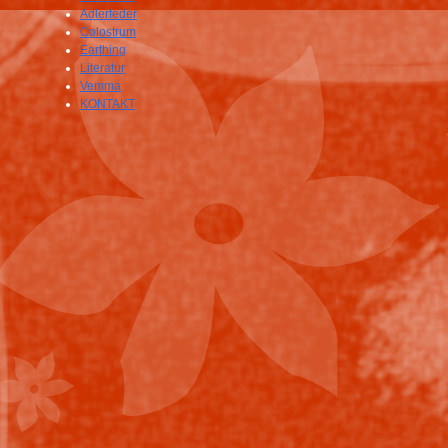
Adlerfeder
Colostrum
Earthing
Literatur
Vemma
KONTAKT