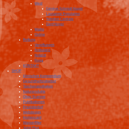
West
Génève Schmidt-Nagel
Lausanne Populaires
Yverdon Centrale
Genf Noyer
Wallis
Online
Rettung
Vergiftungen
Ambulanz
Notarzt
Rega
KONTAKT
SHOP
Klinisches Kompendium
Gesundheitsratgeber
Taschenapotheken
Naturprodukte
Oligo Scanner
Publikationen
Praxisbedarf
Webdesign
Homeocard
Wasserfilter
Juice Plus