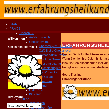
START
PRAXIS
Sissach BL
Anfahrt Sissach
Willkommen
Cheesmeyerhus
ERFAHRUNGSHEIL
Cheesmeyerhus Sissach
Similia Simplex Minimum
Café Bistro Cheesmeyer
Besten Dank für Ihr Interesse an 
Homöopathie Praxis
Wenn Sie hier Ihre Daten hinterlas
Musikbar Sternen
Inhaltsseiten auf erfahrungsheilku
Buch Antiquariat
Neuigkeiten bei erfahrungsheilkund
Veranstaltungen
Nail Kosmetik
Georg Kissling
Gemeinde Sissach
Erfahrungsheilkunde
Praxis Broschüre
Routenplaner
UMFRAGE
KONTAKT
Direktwahl
Arth SZ
Anfahrt Arth
Praxis Broschüre