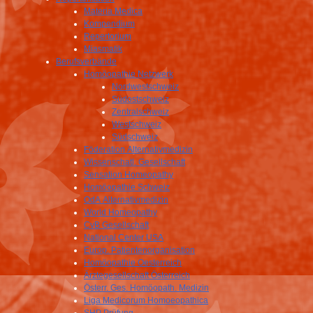
Materia Medica
Kompendium
Repertorium
Miasmatik
Berufsverbände
Homöopathie Netzwerk
Nordwestschweiz
Südostschweiz
Zentralschweiz
Westschweiz
Südschweiz
Föderation Alternativmedizin
Wissenschatl. Gesellschaft
Sensation Homeopathy
Homöopathie Schweiz
OdA Alternativmedizin
World Homeopathy
CvB Gesellschaft
National Center USA
Europ. Patientenorganisation
Homöopathie Oesterreich
Ärztegesellschaft Österreich
Österr. Ges. Homöopath. Medizin
Liga Medicorum Homoeopathica