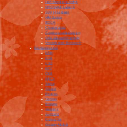
HVS Mitgliedschaft A
NVS SPAK Label A
SVH Präsidium
HM Suisse
ECCH
Craniosuisse
Craniosacralbalancing
OdA Alternativmedizin
Visualization Research
Krankenkassen
EMR
EGK
CSS
KPT
ÖKK
ASCA
Swica
Visana
Progres
Sanitas
Kloping
Helsana
Agrisano
Concordia
Groupe Mutuel