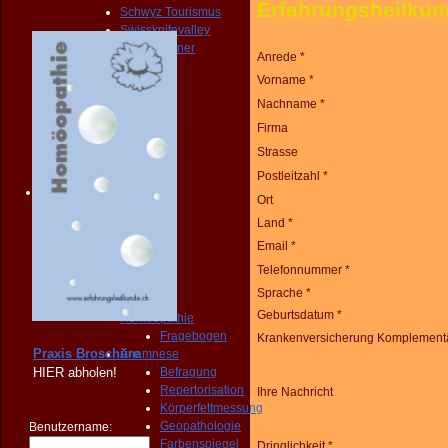
Erfahrungsheilku
Schwyz Tourismus
Swissknifevalley
Routenplaner
Anrede *
KONTAKT
Vorname *
Erreichbarkeit
Fragebogen
Nachname *
Broschüre
Firma
Person
Strasse
NOTFALL
KONTAKT
Postleitzahl *
Angebot
Ort
START
Land *
PRAXIS
Homöopathie
Email *
Diagnose
Telefonnummer *
START
Sprache *
PRAXIS
Geburtsdatum *
Homöopathie
Fragebogen
Krankenversicherung Komplementä
Praxis Broschüre
Anamnese
HIER
abholen!
Befragung
Repertorisation
Ihre Nachricht
Körperfettmessung
Geopathologie
Benutzername:
Farbenspiegel
Dringlichkeit *