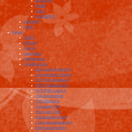
Broschüre
NEWS
BLOG
KALENDER
KONTAKT
SHOP
Person
START
PRAXIS
Portrait
Lebenslauf
Publikationen
Qualifikationen
Eidg. Diplom OdA-AM
Homöopathie Schweiz
SVH Folio Redaktion
EMR Qualitätslabel A
NVS SPAK Label A
CvB Gesellschaft
HVS Mitglied A
Präsidium SVH
Praxis seit 1994
Kompendium Klinik
Craniosacralbalancing
Zeremonialmedizin