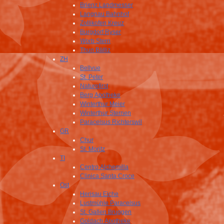
Brienz Landmesser
Langnau Bahnhof
Zollikofen Kreuz
Burgdorf Ryser
Worb Stern
Thun Bälliz
ZH
Bellvue
St. Peter
Naturefirst
Berg Apotheke
Winterthur Meier
Winterthur Sternen
Paracelsus Richterswil
GR
Chur
St. Moritz
TI
Centro Alchemilla
Clinica Santa Croce
Ost
Herisau Eiche
Lustmühle Paracelsus
St. Gallen Bruggen
Goldach Apotheke