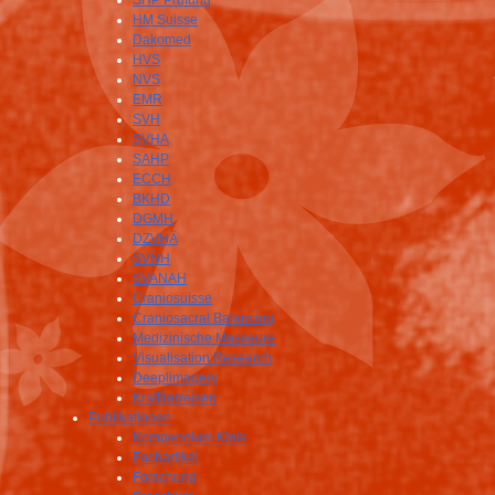
SHP Prüfung
HM Suisse
Dakomed
HVS
NVS
EMR
SVH
SVHA
SAHP
ECCH
BKHD
DGMH
DZVHÄ
SVNH
SVANAH
Craniosuisse
Craniosacral Balancing
Medizinische Masseure
Visualisation Research
Deeplimagery
Krafttierreisen
Publikationen
Kompendium Klnik
Fachartikel
Forschung