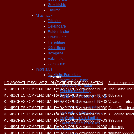
Geschichte
Trauma
Miasmatik
Primäre
Sekundäre
Epidemische
Erworbene
Hereditäre
Künstliche
Iatrogene
Vakzinose
Gemischte
Impfstatus
Nützliche Formulare
Forum
Impfstudie Online
HOMÖOPATHIE SCHWEIZ - Die PATIENTENORGANISATION
Suche nach ein
Impfstudie Formular
KLINISCHES KOMPENDIUM - RADAR OPUS Anwender INFOS
The Game That
Schuluntersuchung
KLINISCHES KOMPENDIUM - RADAR OPUS Anwender INFOS
888starz
Ärztliche Impfbescheinigung
KLINISCHES KOMPENDIUM - RADAR OPUS Anwender INFOS
Rekrutenschule und Impfen
Vavada — oficia
Tetanus Verzichtserklärung
KLINISCHES KOMPENDIUM - RADAR OPUS Anwender INFOS
Better Rest for
Impfreaktion Beobachtung
KLINISCHES KOMPENDIUM - RADAR OPUS Anwender INFOS
A Cooling Touch
Impfreaktion Meldepflicht
KLINISCHES KOMPENDIUM - RADAR OPUS Anwender INFOS
888starz
Formulare in französisch
KLINISCHES KOMPENDIUM - RADAR OPUS Anwender INFOS
1xbet app
Einzelne Impfungen
KLINISCHES KOMPENDIUM - RADAR OPUS Anwender INFOS
flagman ?????