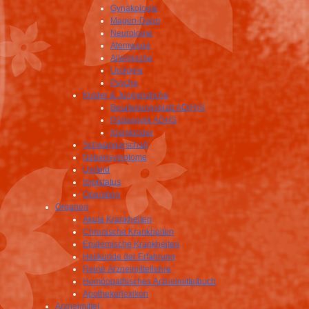
Gynäkologie
Magen-Darm
Neurologie
Atemwege
Allergische
Urologie
Psyche
Kinder & Jungendliche
Beurteilungsblatt AD(H)S
Pädagogik ADHS
Kleinkinder
Schwangerschaft
Nebensymptome
Umfeld
Impfstatus
Operation
Organon
Akute Krankheiten
Chronische Krankheiten
Epidemische Krankheiten
Heilkunde der Erfahrung
Reine Arzneimittellehre
Homöopathisches Arzneimittelbuch
Apothekerlexikon
Arzneimittel