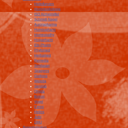
Heilpflanzen
Homotoxikologie
ISO Arzneimittel
Schmidt-Nagel
Aurorapharma
Homöopharm
Homeopathy
Hogapharm
Ebi-Pharm
Phytomed
Herbamed
Remedia
Similasan
Spagyros
Gudjons
Weleda
Serolab
Omida
Boiron
Vogel
Ceres
Helios
Jutzi
DHU
Repertorisation