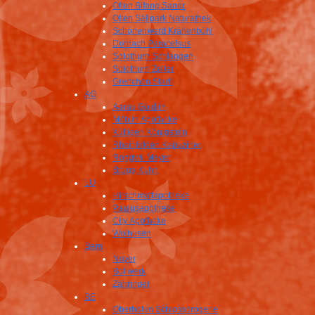
Olten Bifang Saner
Olten Sälipark Naturathek
Schönenwerd Krähenbühl
Dornach Paracelsus
Solothurn Schlangen
Solothurn Zeller
Grenchen Stadt
AG
Aarau Göldlin
Möhlin Apotheke
Küttigen Königstein
Rheinfelden Kapuziner
Roggwil Meyer
Brugg Kuhn
LU
Hirschmattapotheke
Paulusapotheke
City Apotheke
Wolhusen
Bern
Noyer
Bollwerk
Zähringer
BE
Oberhofen Schlossdrogerie