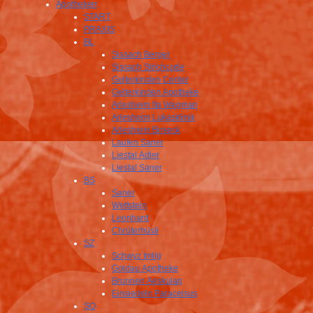
Apotheken
START
PRAXIS
BL
Sissach Berger
Sissach Strichcode
Gelterkinden Center
Gelterkinden Apotheke
Arlesheim Ita Wegman
Arlesheim Lukasklinik
Arlesheim Birseck
Laufen Saner
Liestal Adler
Liestal Saner
BS
Saner
Wettstein
Leonhard
Chrüterhüsli
SZ
Schwyz Imlig
Goldau Apotheke
Brunnen Aeskulap
Einsiedeln Paracelsus
SO