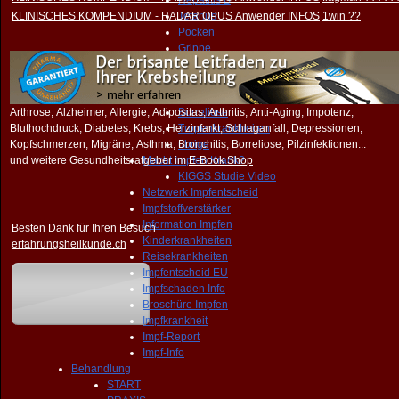
Hepatitis B
KLINISCHES KOMPENDIUM - RADAR OPUS Anwender INFOS
Tetanus
1win ??
Pocken
Grippe
FSME
HPV
MMR
Arthrose, Alzheimer, Allergie, Adipositas, Arthritis, Anti-Aging, Impotenz,
Borreliose
Bluthochdruck, Diabetes, Krebs, Herzinfarkt, Schlaganfall, Depressionen,
Tropenkrankheiten
Kopfschmerzen, Migräne, Asthma, Bronchitis, Borreliose, Pilzinfektionen...
übrige
und weitere Gesundheitsratgeber im
Macht Impfen Krank?
E-Book Shop
KIGGS Studie Video
Netzwerk Impfentscheid
Impfstoffverstärker
Information Impfen
Besten Dank für Ihren Besuch
Kinderkrankheiten
erfahrungsheilkunde.ch
Reisekrankheiten
Impfentscheid EU
Impfschaden Info
Broschüre Impfen
Impfkrankheit
Impf-Report
Impf-Info
Behandlung
START