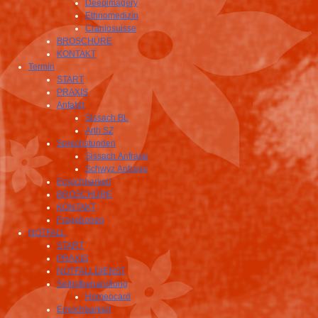
Deepimagery
Ethnomedizin
Craniosuisse
BROSCHÜRE
KONTAKT
Termin
START
PRAXIS
Anfahrt
Sissach BL
Arth SZ
Sprechstunden
Sissach Anfrage
Schwyz Anfrage
Erreichbarkeit
BROSCHÜRE
KONTAKT
Fragebogen
NOTFALL
START
PRAXIS
NOTFALLDIENST
Selbstbehandlung
Homeocard
Erreichbarkeit