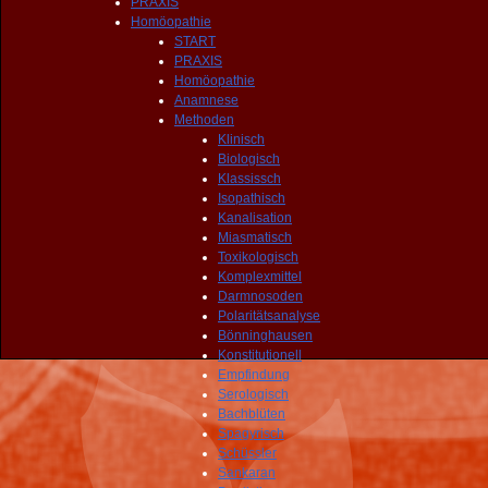
PRAXIS
Homöopathie
START
PRAXIS
Homöopathie
Anamnese
Methoden
Klinisch
Biologisch
Klassissch
Isopathisch
Kanalisation
Miasmatisch
Toxikologisch
Komplexmittel
Darmnosoden
Polaritätsanalyse
Bönninghausen
Konstitutionell
Empfindung
Serologisch
Bachblüten
Spagyrisch
Schüssler
Sankaran