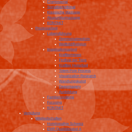
Craniosacral
Somatoemotional
Klassische Massage
Akupunkturmassage
KONTAKT
Prozessarbeit
Lebensführung
Zeremonialmedizin
Weltbild/Religion
Imaginationsarbeit
Krafttierreisen
Festival der Tiere
Krafttier Heilarbeit
Totem Pole Process
Visualization Research
Wandlungskunst
Deepimagery
Ausbildung
Familiensysteme
Focusing
KONTAKT
Vergütung
Mitgliedschaften
Homöopathie Schweiz
EMR Qualitätslabel A