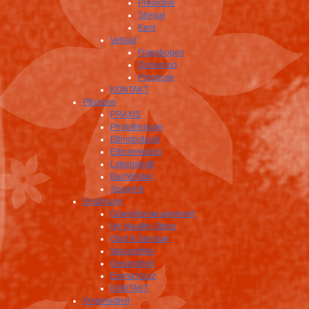
Predictive
Shegal
Kent
Verlauf
Fragebogen
Dosierung
Prognose
KONTAKT
Pflanzen
PRAXIS
Phytotherapie
Ethnobotanik
Ethnomedizin
Lebenskraft
Bachblüten
Spagyrik
Ernährung
Gewichtsmanagement
My Healthy Steps
Obst & Gemüse
Wasserfilter
Gesundheit
Emma Kunz
KONTAKT
Körperarbeit