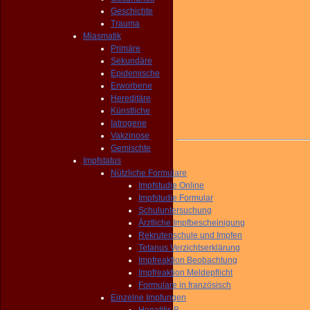
Geschichte
Trauma
Miasmatik
Primäre
Sekundäre
Epidemische
Erworbene
Hereditäre
Künstliche
Iatrogene
Vakzinose
Gemischte
Impfstatus
Nützliche Formulare
Impfstudie Online
Impfstudie Formular
Schuluntersuchung
Ärztliche Impfbescheinigung
Rekrutenschule und Impfen
Tetanus Verzichtserklärung
Impfreaktion Beobachtung
Impfreaktion Meldepflicht
Formulare in französisch
Einzelne Impfungen