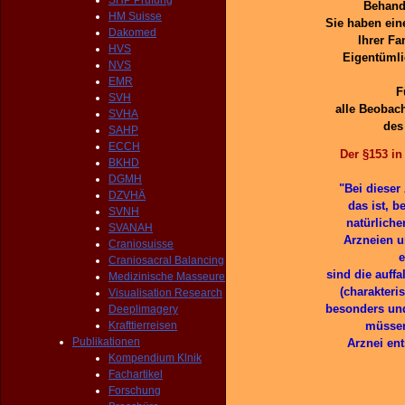
SHP Prüfung
Behandl
HM Suisse
Sie haben ein
Dakomed
Ihrer Fa
HVS
Eigentümli
NVS
EMR
F
SVH
alle Beobac
SVHA
des
SAHP
ECCH
Der §153 i
BKHD
DGMH
"Bei dieser
DZVHÄ
das ist, b
SVNH
natürlich
SVANAH
Arzneien u
Craniosuisse
e
Craniosacral Balancing
sind die auff
Medizinische Masseure
(charakteri
Visualisation Research
besonders und 
Deeplimagery
Krafttierreisen
müssen
Publikationen
Arznei ent
Kompendium Klnik
Fachartikel
Forschung