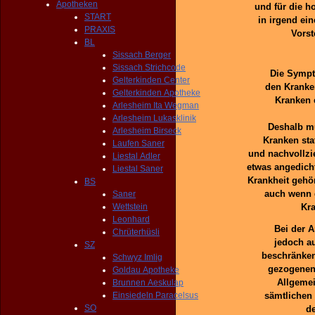
Apotheken
und für die h
START
in irgend ein
PRAXIS
Vorst
BL
Sissach Berger
Sissach Strichcode
Die Sympt
Gelterkinden Center
den Kranken
Gelterkinden Apotheke
Kranken 
Arlesheim Ita Wegman
Arlesheim Lukasklinik
Deshalb m
Arlesheim Birseck
Kranken sta
Laufen Saner
und nachvollzi
Liestal Adler
etwas angedicht
Liestal Saner
Krankheit gehör
BS
auch wenn 
Saner
Wettstein
Kra
Leonhard
Bei der A
Chrüterhüsli
jedoch au
SZ
beschränken
Schwyz Imlig
gezogenen
Goldau Apotheke
Allgemei
Brunnen Aeskulap
Einsiedeln Paracelsus
sämtlichen
SO
de