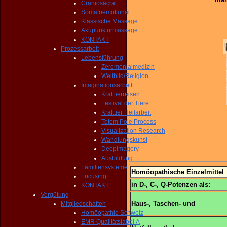
Craniosacral
Somatoemotional
Klassische Massage
Akupunkturmassage
KONTAKT
Prozessarbeit
Lebensführung
Zeremonialmedizin
Weltbild/Religion
Imaginationsarbeit
Krafttierreisen
Festival der Tiere
Krafttier Heilarbeit
Totem Pole Process
Visualization Research
Wandlungskunst
Deepimagery
Ausbildung
Familiensysteme
Homöopathische Einzelmittel
Focusing
in D-, C-, Q-Potenzen als:
KONTAKT
Vergütung
Haus-, Taschen- und
Mitgliedschaften
Homöopathie Schweiz
EMR Qualitätslabel A