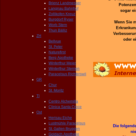
Brienz Landmesser
Potenzen
Langnau Bahnhof
sogar ei
Zollikofen Kreuz
Burgdorf Ryser
Wenn Sie mi
Worb Stern
Erkrankung
Thun Bälliz
Verbesserung
ZH
oder e
Bellvue
St. Peter
Naturefirst
Berg Apotheke
Winterthur Meier
Winterthur Sternen
Paracelsus Richterswil
GR
Chur
St. Moritz
TI
Centro Alchemilla
Clinica Santa Croce
Ost
Herisau Eiche
Lustmühle Paracelsus
Die folgend
St. Gallen Bruggen
ni
Goldach Apotheke