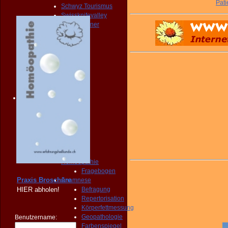
Pati
Schwyz Tourismus
Swissknifevalley
Routenplaner
KONTAKT
Erreichbarkeit
Fragebogen
Broschüre
Person
NOTFALL
KONTAKT
Angebot
START
PRAXIS
Homöopathie
Diagnose
START
PRAXIS
Homöopathie
Fragebogen
Praxis Broschüre
Anamnese
HIER
abholen!
Befragung
Repertorisation
Körperfettmessung
Geopathologie
Benutzername:
Farbenspiegel