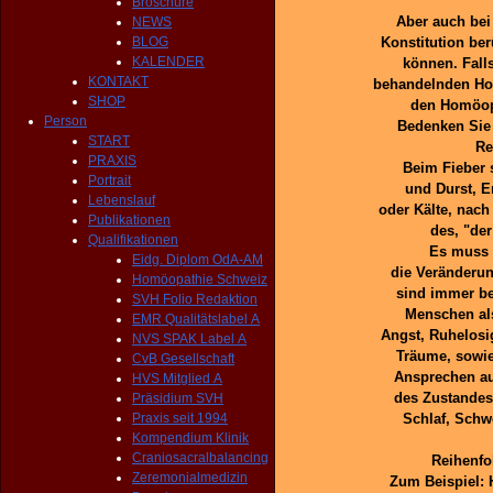
Broschüre
Aber auch bei
NEWS
BLOG
Konstitution be
KALENDER
können. Falls
KONTAKT
behandelnden Ho
SHOP
den Homöop
Person
Bedenken Sie 
START
Re
PRAXIS
Beim Fieber 
Portrait
und Durst, E
Lebenslauf
oder Kälte, nac
Publikationen
des, "der
Qualifikationen
Es muss 
Eidg. Diplom OdA-AM
die Veränderun
Homöopathie Schweiz
sind immer be
SVH Folio Redaktion
Menschen al
EMR Qualitätslabel A
Angst, Ruhelosi
NVS SPAK Label A
Träume, sowie
CvB Gesellschaft
Ansprechen au
HVS Mitglied A
des Zustandes
Präsidium SVH
Praxis seit 1994
Schlaf, Schw
Kompendium Klinik
Craniosacralbalancing
Reihenfo
Zeremonialmedizin
Zum Beispiel: 