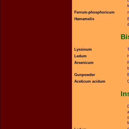
B
k
Ferrum-phosphoricum
Hamamelis
B
Bisswu
Lyssinum
Ledum
Arsenicum
R
Gunpowder
Aceticum acidum
Insekten
a
o
M