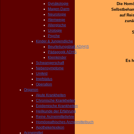
Gynäkologie
Die Homö
Magen-Darm
Selbstbehan
Neurologie
auf Rei
Atemwege
zunä
Allergische
Urologie
S
Psyche
Kinder & Jungendliche
Beurteilungsblatt AD(H)S
Pädagogik ADHS
Kleinkinder
Es h
Schwangerschaft
Nebensymptome
Umfeld
Impfstatus
Operation
Organon
Akute Krankheiten
Chronische Krankheiten
Epidemische Krankheiten
Heilkunde der Erfahrung
Reine Arzneimittellehre
Homöopathisches Arzneimittelbuch
Apothekerlexikon
Arzneimittel