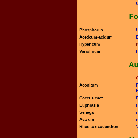
Folgen d
Phosphorus
Aceticum-acidum
Hypericum
Variolinum
Augenver
Aconitum
Coccus cacti
Euphrasia
Senega
n
Asarum
Rhus-toxicodendron