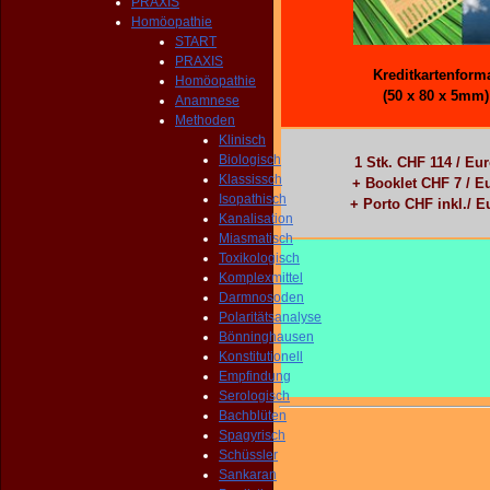
PRAXIS
Homöopathie
START
PRAXIS
Kreditkartenform
Homöopathie
(50 x 80 x 5mm)
Anamnese
Methoden
Klinisch
Biologisch
1 Stk. CHF 114 / Eur
Klassissch
+ Booklet CHF 7 / E
Isopathisch
+ Porto CHF inkl./ E
Kanalisation
Miasmatisch
Toxikologisch
Komplexmittel
Darmnosoden
Polaritätsanalyse
Bönninghausen
Konstitutionell
Empfindung
Serologisch
Bachblüten
Spagyrisch
Schüssler
Sankaran