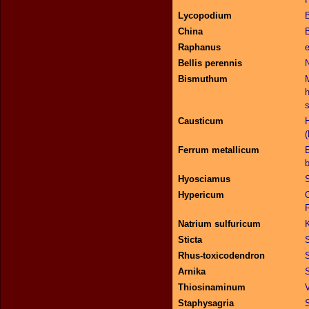
Lycopodium
China
Raphanus
Bellis perennis
Bismuthum
Causticum
Ferrum metallicum
E
Hyosciamus
Hypericum
Natrium sulfuricum
Sticta
S
Rhus-toxicodendron
S
Arnika
S
Thiosinaminum
Staphysagria