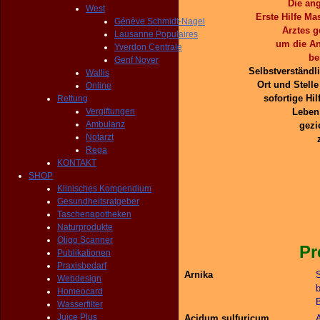
Die an
West
Erste Hilfe M
Génève Schmidt-Nagel
Arztes
g
Lausanne Populaires
um die A
Yverdon Centrale
be
Genf Noyer
Selbstverständli
Wallis
Ort und Stell
Online
sofortige Hi
Rettung
Vergiftungen
Leben
Ambulanz
gezi
Notarzt
Rega
KONTAKT
SHOP
Klinisches Kompendium
Gesundheitsratgeber
Taschenapotheken
Naturprodukte
Oligo Scanner
Prellunge
Publikationen
Praxisbedarf
Arnika
Webdesign
b
Homeocard
Wasserfilter
Juice Plus
Acidum sulfuricum
A