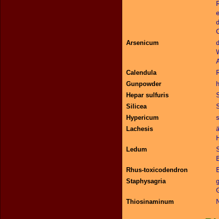
e
Arsenicum
d
Calendula
Gunpowder
h
Hepar sulfuris
S
Silicea
S
Hypericum
Lachesis
ä
Ledum
S
B
Rhus-toxicodendron
E
Staphysagria
Thiosinaminum