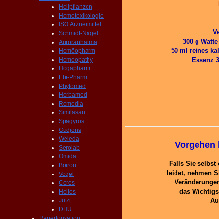
Heilpflanzen
Homotoxikologie
ISO Arzneimittel
Ve
Schmidt-Nagel
300 g Watte
Aurorapharma
50 ml reines ka
Homöopharm
Homeopathy
Essenz 3
Hogapharm
Ebi-Pharm
Phytomed
Herbamed
Remedia
Similasan
Spagyros
Gudjons
Weleda
Vorgehen 
Serolab
Omida
Falls Sie selbs
Boiron
leidet, nehmen Si
Vogel
Veränderungen 
Ceres
das Wichtig
Helios
Jutzi
Au
DHU
Repertorisation