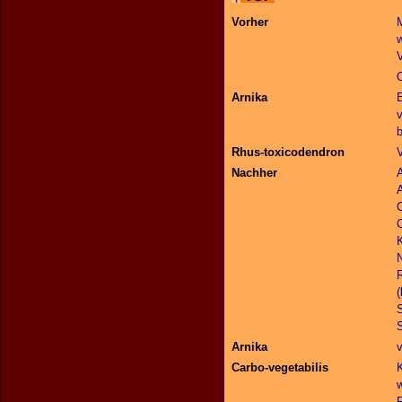
Vorher
M
w
Arnika
v
b
Rhus-toxicodendron
V
Nachher
A
C
K
Arnika
v
Carbo-vegetabilis
K
w
F