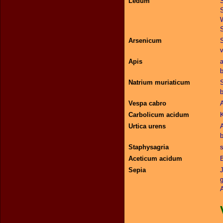
Ledum
S
S
Arsenicum
S
v
Apis
b
Natrium muriaticum
b
Vespa cabro
Carbolicum acidum
K
Urtica urens
A
Staphysagria
s
Aceticum acidum
Sepia
g