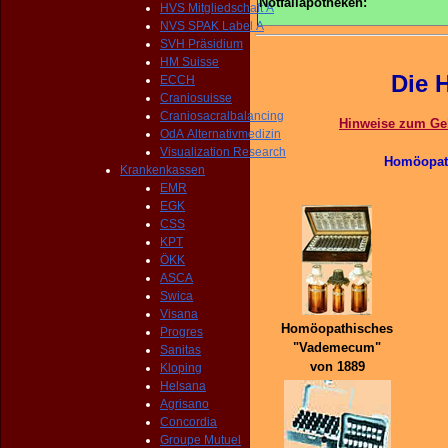
Notfallapotheken:
HVS Mitgliedschaft A
NVS SPAK Label A
SVH Präsidium
HM Suisse
Die 
ECCH
Craniosuisse
Craniosacralbalancing
Hinweise zum Ge
OdA Alternativmedizin
Visualization Research
Homöopath
Krankenkassen
EMR
EGK
CSS
KPT
ÖKK
ASCA
Swica
Visana
Homöopathisches
Progres
"Vademecum"
Sanitas
von 1889
Kloping
Helsana
Agrisano
Concordia
Groupe Mutuel