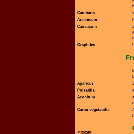
N
Cantharis
Arsenicum
Causticum
a
Graphites
Frostsc
Agaricus
S
Pulsatilla
Aconitum
m
Carbo vegetabilis
n