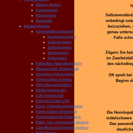
Materia Medica
N
Kompendium
Selbstverständ
Repertorium
unbedingt notw
Miasmatik
Berufsverbände
beizuziehen, 
Homöopathie Netzwerk
genau untersu
Nordwestschweiz
Falle schn
Südostschweiz
Zentralschweiz
Zögern Sie kei
Westschweiz
im Zweifelsfa
Südschweiz
Föderation Alternativmedizin
des nächstlie
Wissenschatl. Gesellschaft
Sensation Homeopathy
Oft spielt be
Homöopathie Schweiz
Beginn d
OdA Alternativmedizin
World Homeopathy
CvB Gesellschaft
National Center USA
Europ. Patientenorganisation
Homöopathie Oesterreich
Die Homöopath
Ärztegesellschaft Österreich
mittelschwere
Österr. Ges. Homöopath. Medizin
Das passend
Liga Medicorum Homoeopathica
deutlich