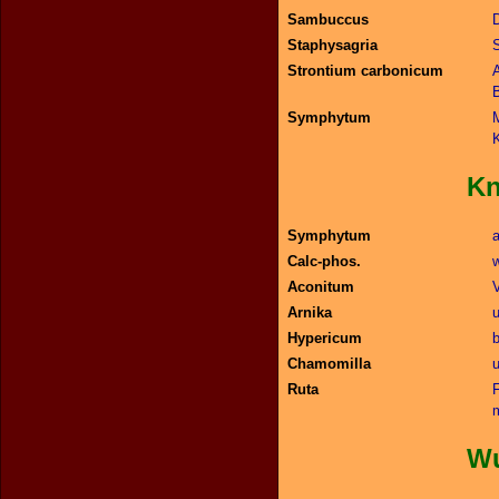
Sambuccus
Staphysagria
Strontium carbonicum
Symphytum
M
K
Symphytum
Calc-phos.
Aconitum
Arnika
u
Hypericum
Chamomilla
Ruta
Wund