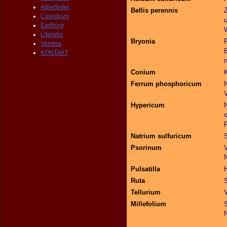
Adlerfeder
Bellis perennis
Colostrum
Earthing
Literatur
Bryonia
Vemma
KONTAKT
Conium
K
Ferrum phosphoricum
V
Hypericum
Natrium sulfuricum
Psorinum
N
Pulsatilla
Ruta
Tellurium
Millefolium