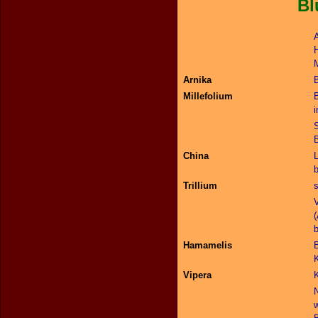
Blutun
A
H
M
Arnika
Millefolium
i
B
China
b
Trillium
s
V
Hamamelis
B
Vipera
K
w