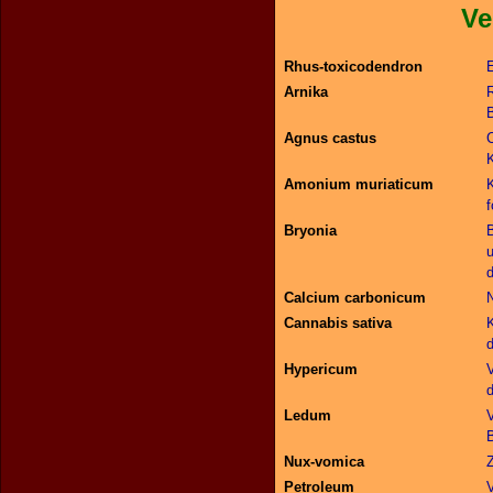
Verstauch
Rhus-toxicodendron
Arnika
Agnus castus
Amonium muriaticum
Bryonia
u
d
Calcium carbonicum
Cannabis sativa
K
Hypericum
d
Ledum
Nux-vomica
Petroleum