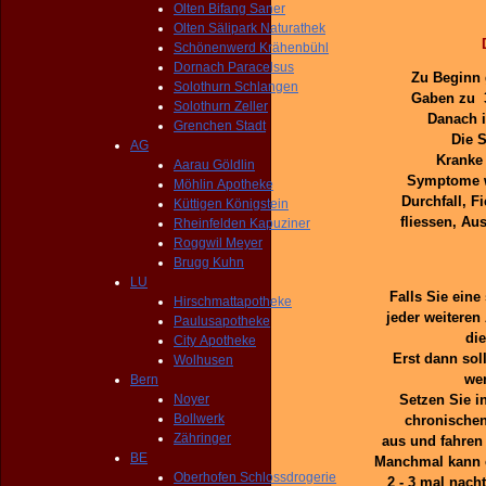
Olten Bifang Saner
Olten Sälipark Naturathek
Schönenwerd Krähenbühl
Dornach Paracelsus
Zu Beginn 
Solothurn Schlangen
Gaben zu 3
Solothurn Zeller
Danach i
Grenchen Stadt
Die 
AG
Kranke 
Aarau Göldlin
Symptome we
Möhlin Apotheke
Durchfall, F
Küttigen Königstein
fliessen, A
Rheinfelden Kapuziner
Roggwil Meyer
Brugg Kuhn
LU
Falls Sie ein
Hirschmattapotheke
jeder weiteren
Paulusapotheke
di
City Apotheke
Erst dann sol
Wolhusen
wer
Bern
Noyer
Setzen Sie in
Bollwerk
chronische
Zähringer
aus und fahren 
BE
Manchmal kann es
Oberhofen Schlossdrogerie
2 - 3 mal nach