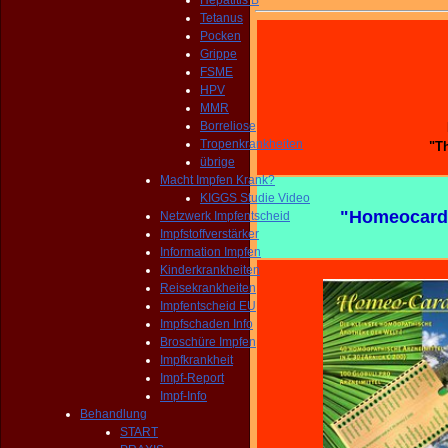
Hepatitis B
Tetanus
Pocken
Grippe
FSME
HPV
MMR
Borreliose
Tropenkrankheiten
"T
übrige
Macht Impfen Krank?
KIGGS Studie Video
"Homeocard
Netzwerk Impfentscheid
Impfstoffverstärker
Information Impfen
Kinderkrankheiten
Reisekrankheiten
Impfentscheid EU
Impfschaden Info
Broschüre Impfen
Impfkrankheit
Impf-Report
Impf-Info
Behandlung
START