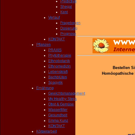
Predictive
Shegal
Kent
Verlauf
Fragebogen
Dosierung
Prognose
KONTAKT
Pflanzen
PRAXIS
Phytotherapie
Ethnobotanik
Ethnomedizin
Bestellen Si
Lebenskraft
Homöopathische Ei
Bachblüten
Spagyrik
Ernährung
Gewichtsmanagement
My Healthy Steps
Obst & Gemüse
Wasserfilter
Gesundheit
Emma Kunz
KONTAKT
Körperarbeit
mai