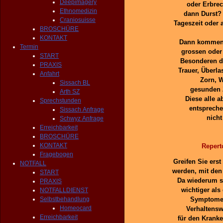
Deepimagery
oder Erbrec
Ethnomedizin
dann Durst? 
Craniosuisse
Tageszeit oder 
BROSCHÜRE
KONTAKT
Dann kommen d
Termin
grossen oder
START
Besonderen d
PRAXIS
Trauer, Überla
Anfahrt
Zorn, W
Sissach BL
gesunden Z
Arth SZ
Diese alle 
Sprechstunden
entspreche
Sissach Anfrage
nicht
Schwyz Anfrage
Erreichbarkeit
BROSCHÜRE
KONTAKT
Repert
Fragebogen
Greifen Sie ers
NOTFALL
werden, mit den
START
Da wiederum s
PRAXIS
wichtiger als
NOTFALLDIENST
Selbstbehandlung
Symptome,
Homeocard
Verhaltensw
Erreichbarkeit
für den Kranke