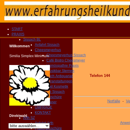
START
PRAXIS
Sissach BL
Anfahrt Sissach
Willkommen
Cheesmeyerhus
Cheesmeyerhus Sissach
Similia Simplex Minimum
Café Bistro Cheesmeyer
Homöopathie Praxis
Musikbar Sternen
Telefon 144
Buch Antiquariat
Veranstaltungen
Nail Kosmetik
Gemeinde Sissach
Praxis Broschüre
Notfälle
-
Ve
Routenplaner
UMFRAGE
KONTAKT
Direktwahl
Arth SZ
Anwei
Anfahrt Arth
Praxis Broschüre