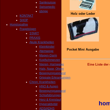
Santesuisse
Swissmedic
übrige
Holz oder Leder
KONTAKT
SHOP
Homöopathie
Fragebögen
START
PRAXIS
Akute Krankheiten
Kleinkinder
Pocket Mini Ausgabe
Atemwege
Magen-Darm
Kopfschmerzen
Nieren, Harnwege
Eine Liste de
Hals, Nase, Ohren
Bewegungsapparat
Grippale Erkrankungen
Chron. Krankheiten
HNO & Augen
Bewegungsapparat
Schlafstörungen
Herz & Kreislauf
hom
Hyperaktivität
ADS/ADHS