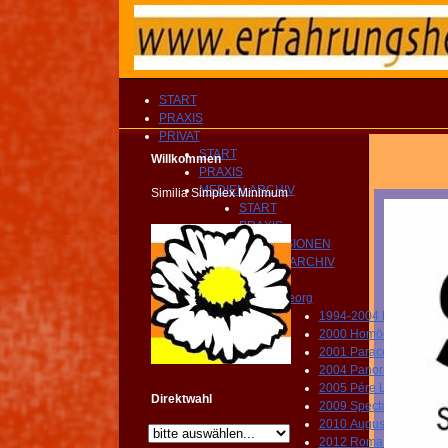
START
PRAXIS
PRIVAT
START
Willkommen
PRAXIS
MEDIEN ARCHIV
Similia Simplex Minimum
START
PRAXIS
IMPRESSIONEN
MEDIEN ARCHIV
PRIVAT
Georg
1994-2004 Praxis Sc
2000 Homöopathie Mu
2001 Paracelsus Schw
2004 Panoramas Schw
2005 Pére Lachaise Par
Direktwahl
2009 Spectacool Fulde
2010 Augusta Raurica
2012 Roma Caput Mun