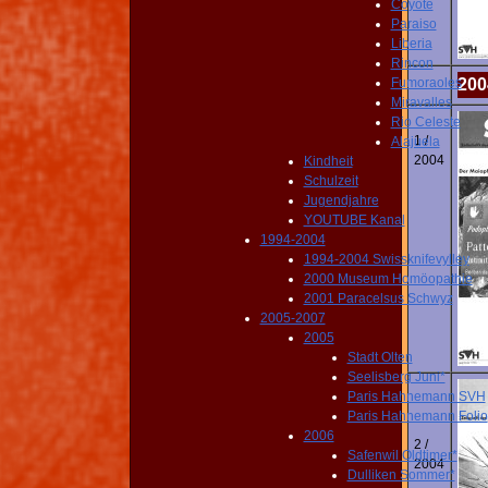
Coyote
Paraiso
Liberia
Rincon
Fumoraoles
200
Miravalles
Rio Celeste
1 /
Alajuela
2004
Kindheit
Schulzeit
Jugendjahre
YOUTUBE Kanal
1994-2004
1994-2004 Swissknifevylley
2000 Museum Homöopathie
2001 Paracelsus Schwyz
2005-2007
2005
Stadt Olten
Seelisberg Juni*
Paris Hahnemann SVH
Paris Hahnemann Folio
2006
2 /
Safenwil Oldtimer*
2004
Dulliken Sommer*