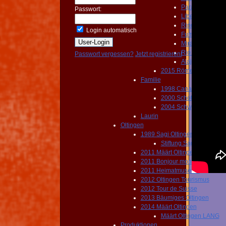
Paraiso
Passwort:
Liberia
Rincon
Login automatisch
Fumoraoles
Miravalles
Rio Celeste
Passwort vergessen?
Jetzt registrieren!
Alajuela
2015 Römerfest
Familie
1998 Canada
2000 Schottland
2004 Schwyz Panoram
Laurin
Oltingen
1989 Sagi Oltingen
Stiftung Sagi Oltingen
2011 Määrt Oltingen
2011 Bonjour mon coeur
2011 Heimatmuseum
2012 Oltingen Tourismus
2012 Tour de Suisse
2013 Bäumiges Oltingen
2014 Määrt Oltingen
Määrt Oltingen LANG
Produktionen