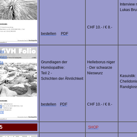
Interview 
Lukas Bru
CHF 10.- / € 8.-
bestellen
PDF
gra
ppen
Grundlagen der
Helleborus niger
da
Homöopathie:
- Der schwarze
Teil 2 -
Nieswurz
Kasuistik:
Schichten der Ähnlichkeit
Chelidoniu
Randglos
bestellen
PDF
CHF 10.- / € 8.-
ti
re
5
SHOP