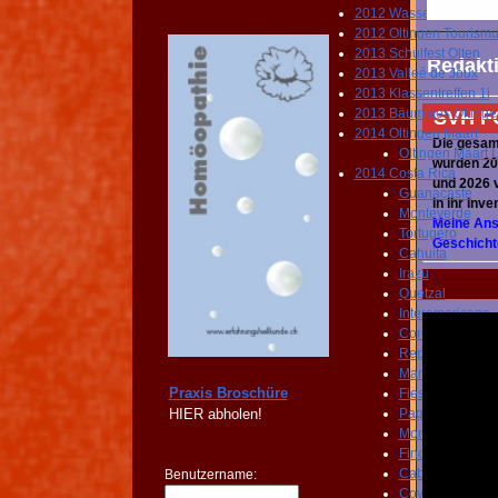
2012 Wasserfest Aarbu
2012 Oltingen Tourism
2013 Schulfest Olten
Redakti
2013 Valleé de Joux
2013 Klassentreffen 1i
2013 Bäumiges Oltinge
SVH FO
2014 Oltingen Määrt
Die gesamt
Oltingen Määrt
wurden 201
2014 Costa Rica
und 2026 vo
Guanacaste
in ihr Inve
Monteverde
Meine Ansp
Tortugero
Geschicht
Cahuita
Irazu
Quetzal
Interamericana
Corcovado
Reptiles
Manuel Antonio
Praxis Broschüre
Fiestas Quepos
HIER
abholen!
Paquera Curu
Montezuma
Finca Monos
Cabo Blanco
Benutzername:
Coyote