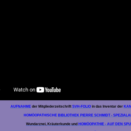
as
AUFNAHME
der Mitgliederzeitschrift
SVH-FOLIO
in das Inventar der
KAN
HOMÖOPATHISCHE
BIBLIOTHEK PIERRE SCHMIDT - SPEZIAL
Wundarznei, Kräuterkunde und
HOMÖOPATHIE - AUF DEN SP