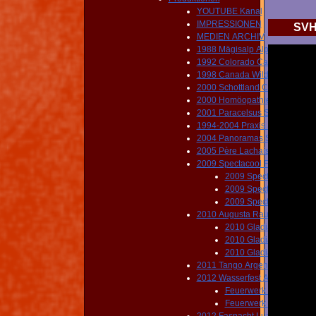
YOUTUBE Kanal
IMPRESSIONEN
SVH FOL
MEDIEN ARCHIV
1988 Mägisalp Alpkäse
1992 Colorado California
1998 Canada Wildlife
2000 Schottland Calanish
2000 Homöopathie Museum
2001 Paracelsus Schwyz
1994-2004 Praxis Schwyz
2004 Panoramas Schwyz
2005 Père Lachaise Paris
2009 Spectacool Fuldera
2009 Spectacool Allegr
2009 Spectacool Grup
2009 Spectacool Sond
2010 Augusta Raurica
2010 Gladiatorenspiele
2010 Gladiatorenspiele
2010 Gladiatorenspiele
2011 Tango Argentina Thun
2012 Wasserfest Aarburg
Feuerwerk Teil 1
Feuerwerk Teil 2