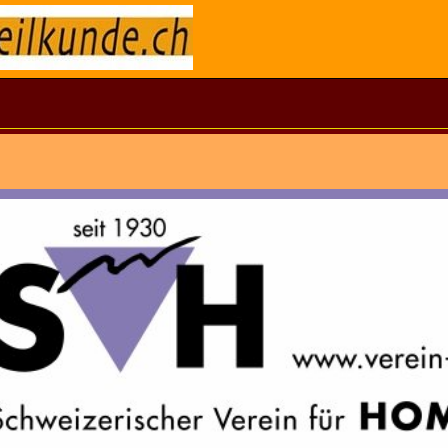
hwyz
seum
yz
yz
is
ra
di