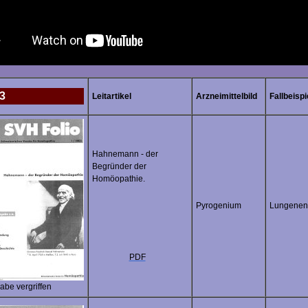
3
Leitartikel
Arzneimittelbild
Fallbeispi
Hahnemann - der
Begründer der
Homöopathie.
Pyrogenium
Lungenen
PDF
abe v
ergriffen