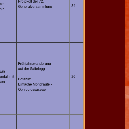
Protokoll der 72.
mit
34
Generalversammlung
hin
Frühjahrswanderung
auf der Sattelegg.
 Ein
mfall mit
26
Botanik:
sen
Einfache Mondraute -
Ophioglossaceae