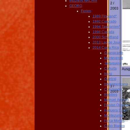
MEDIEN ARCHIV
2 /
GEORG
2003
Ferien
1989 Finnland*
1992 Colorado
1994 Tasmanien*
1998 Canada
2000 Schottland
2013 Lac de Joux
2014 Costa Rica
Guanacaste
Monteverde
Tortuguero
Cahuita
Ausg
Irazu
Quetzal
Interamericana
3 /
Corcovado
2003
Reptiles
Manuel Antonio
Fiestas Quepos
Paquera Curu
Montezuma
Finca Monos
Cabo Blanco