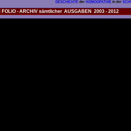
GESCHICHTE
der
HOMÖOPATHIE
in der
SCH
IO - ARCHIV sämtlicher AUSGABEN 2003 - 2012
a
pen
a
 1
 2
 3