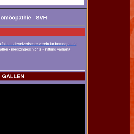
 Homöopathie - SVH
h folio - schweizerischer verein fur homoopathie
gallen - medizingeschichte - stiftung vadiana
. GALLEN