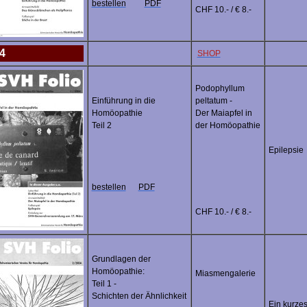
bestellen
PDF
CHF 10.- / € 8.-
4
SHOP
Podophyllum
Einführung in die
peltatum -
Homöopathie
Der Maiapfel in
Teil 2
der Homöopathie
Epilepsie
bestellen
PDF
CHF 10.- / € 8.-
Grundlagen der
Homöopathie:
Miasmengalerie
Teil 1 -
Schichten der Ähnlichkeit
Ein kurze