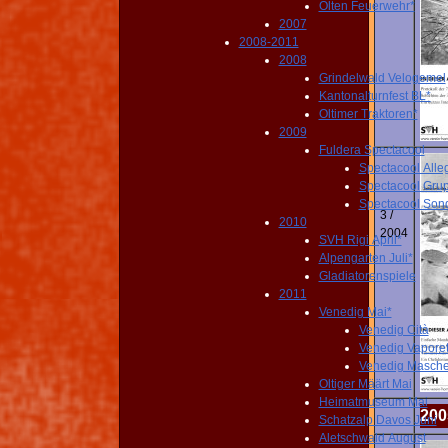
Olten Feuerwehr*
2007
2008-2011
2008
Grindelwald Velogemel
Kantonalturnfest BL*
Oltimer Traktoren*
2009
Fuldera Spectacool
Spectacool Alle
Spectacool Gru
Spectacool Son
3 /
2010
2004
SVH Rigi April*
Alpengarten Juli*
Gladiatorenspiele
2011
Venedig Mai*
Venedig Cità
Venedig Vaporet
Venedig Masche
Oltiger Määrt Mai
Heimatmuseum Mai
200
Schatzalp Davos Juni
Aletschwald August