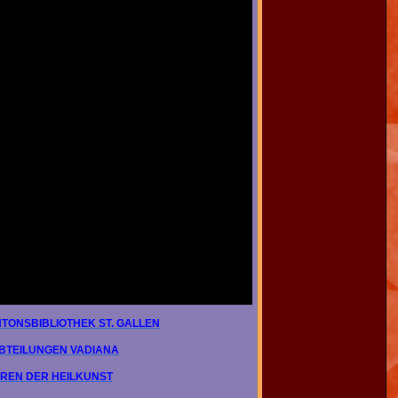
TONSBIBLIOTHEK ST. GALLEN
ABTEILUNGEN VADIANA
UREN DER HEILKUNST