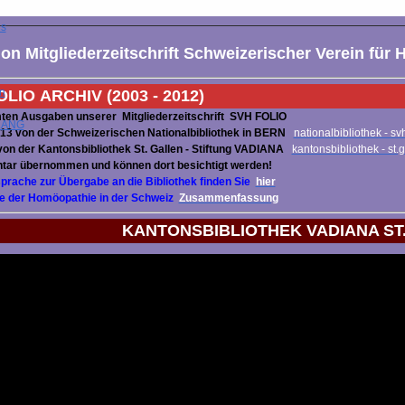
rg
us
on Mitgliederzeitschrift Schweizerischer Verein für
n
LIO ARCHIV (2003 - 2012)
en Ausgaben unserer Mitgliederzeitschrift SVH FOLIO
 LANG
3 von der Schweizerischen Nationalbibliothek in BERN
nationalbibliothek - sv
n der Kantonsbibliothek St. Gallen - Stiftung VADIANA
kantonsbibliothek - st.
ntar übernommen und können dort besichtigt werden!
rache zur Übergabe an die Bibliothek finden Sie
hier
e der Homöopathie in der Schweiz
Zusammenfassung
KANTONSBIBLIOTHEK VADIANA ST