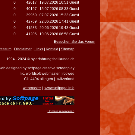
0
42017
19.07.2026 16:51 Guest
0
40197
15.07.2026 08:33 Guest
0
39969
07.07.2026 15:23 Guest
0
42769
22.06.2026 17:41 Guest
0
41583
20.06.2026 19:43 Guest
0
41206
19.06.2026 06:58 Guest
Besuchen Sie das Forum
ressum
|
Disclaimer
|
Links
|
Kontakt
|
Sitemap
1994 - 2024 © by erfahrungsheilkunde.ch
eb designed by softpage creative screenplay
lic. worldsoft webmaster | rötiweg
CH 4494 oltingen | switzerland
webmaster
|
www.softpage.info
Domain reservieren