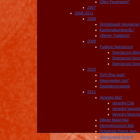
Olten Feuerwehr*
2007
2008-2011
2008
Grindelwald Velogemel
Kantonalturnfest BL*
Oltimer Traktoren*
2009
Fuldera Spectacool
Spectacool Alle
Spectacool Gru
Spectacool Son
2010
SVH Rigi April*
Alpengarten Juli*
Gladiatorenspiele
2011
Venedig Mai*
Venedig Cità
Venedig Vaporet
Venedig Masche
Oltiger Määrt Mai
Heimatmuseum Mai
Schatzalp Davos Juni
Aletschwald August