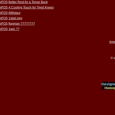
INFOS
Better Rest for a Tense Back
INFOS
A Cooling Touch for Tired Knees
INFOS
888starz
INFOS
1xbet app
INFOS
flagman ????????
INFOS
1win ??
Imp
© w