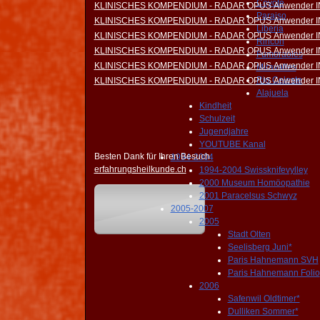
Coyote
KLINISCHES KOMPENDIUM - RADAR OPUS Anwender 
Paraiso
KLINISCHES KOMPENDIUM - RADAR OPUS Anwender 
Liberia
KLINISCHES KOMPENDIUM - RADAR OPUS Anwender 
Rincon
KLINISCHES KOMPENDIUM - RADAR OPUS Anwender 
Fumoraoles
KLINISCHES KOMPENDIUM - RADAR OPUS Anwender 
Miravalles
Rio Celeste
KLINISCHES KOMPENDIUM - RADAR OPUS Anwender 
Alajuela
Kindheit
Schulzeit
Jugendjahre
YOUTUBE Kanal
Besten Dank für Ihren Besuch
1994-2004
erfahrungsheilkunde.ch
1994-2004 Swissknifevylley
2000 Museum Homöopathie
2001 Paracelsus Schwyz
2005-2007
2005
Stadt Olten
Seelisberg Juni*
Paris Hahnemann SVH
Paris Hahnemann Folio
2006
Safenwil Oldtimer*
Dulliken Sommer*