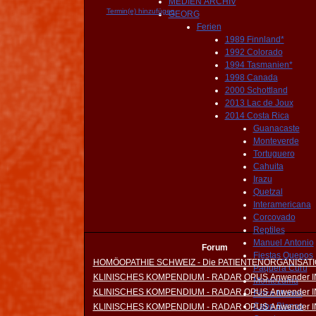
MEDIEN ARCHIV
Termin(e) hinzufügen
GEORG
Ferien
1989 Finnland*
1992 Colorado
1994 Tasmanien*
1998 Canada
2000 Schottland
2013 Lac de Joux
2014 Costa Rica
Guanacaste
Monteverde
Tortuguero
Cahuita
Irazu
Quetzal
Interamericana
Corcovado
Reptiles
Manuel Antonio
Forum
Fiestas Quepos
HOMÖOPATHIE SCHWEIZ - Die PATIENTENORGANISAT
Paquera Curu
KLINISCHES KOMPENDIUM - RADAR OPUS Anwender 
Montezuma
KLINISCHES KOMPENDIUM - RADAR OPUS Anwender 
Finca Monos
Cabo Blanco
KLINISCHES KOMPENDIUM - RADAR OPUS Anwender 