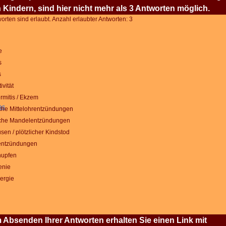
 Kindern, sind hier nicht mehr als 3 Antworten möglich.
rten sind erlaubt. Anzahl erlaubter Antworten: 3
e
s
s
ivität
mitis / Ekzem
as
che Mittelohrentzündungen
che Mandelentzündungen
en / plötzlicher Kindstod
ntzündungen
upfen
enie
lergie
Absenden Ihrer Antworten erhalten Sie einen Link mit