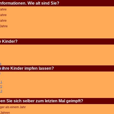
Informationen. Wie alt sind Sie?
Jahre
Jahre
Jahre
 Jahre
e Kinder?
a
 ihre Kinder impfen lassen?
pen
a
 1
e
 2
 3
n Sie sich selber zum letzten Mal geimpft?
ger als einem Jahr
5 Jahren