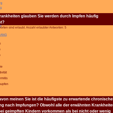
rg
us
ankheiten glauben Sie werden durch Impfen häufig
ht?
n
rten sind erlaubt. Anzahl erlaubter Antworten: 5
 LANG
s
s
n
ie
ivität
mitis
upfen
von meinen Sie ist die häufigste zu erwartende chronische
ng nach Impfungen? Obwohl alle der erwähnten Krankheite
bei geimpften Kindern vorkommen als bei nicht oder wenig