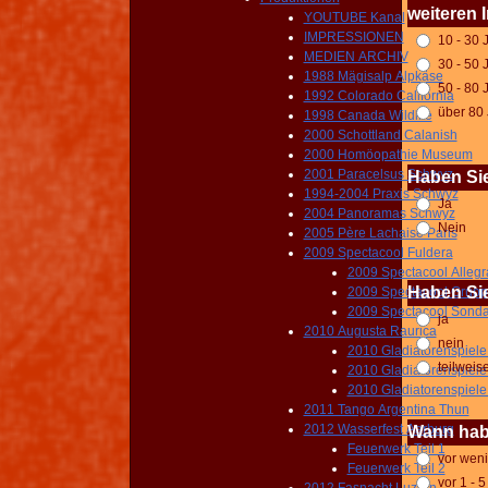
weiteren 
YOUTUBE Kanal
IMPRESSIONEN
10 - 30 
MEDIEN ARCHIV
30 - 50 
1988 Mägisalp Alpkäse
50 - 80 
1992 Colorado California
über 80
1998 Canada Wildlife
2000 Schottland Calanish
2000 Homöopathie Museum
2001 Paracelsus Schwyz
Haben Si
1994-2004 Praxis Schwyz
Ja
2004 Panoramas Schwyz
Nein
2005 Père Lachaise Paris
2009 Spectacool Fuldera
2009 Spectacool Allegr
Haben Sie
2009 Spectacool Grup
2009 Spectacool Sond
ja
2010 Augusta Raurica
nein
2010 Gladiatorenspiele
teilweis
2010 Gladiatorenspiele
2010 Gladiatorenspiele
2011 Tango Argentina Thun
2012 Wasserfest Aarburg
Wann habe
Feuerwerk Teil 1
vor weni
Feuerwerk Teil 2
vor 1 - 