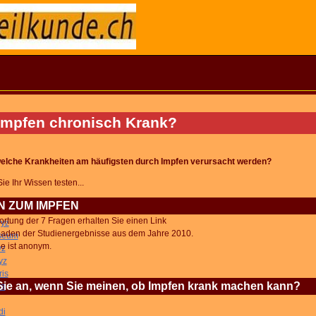
impfen chronisch Krank?
elche Krankheiten am häufigsten durch Impfen verursacht werden?
ie Ihr Wissen testen...
N ZUM IMPFEN
rtung der 7 Fragen erhalten Sie einen Link
hwyz
laden der Studienergebnisse aus dem Jahre 2010.
seum
e ist anonym.
yz
yz
is
ie an, wenn Sie meinen, ob Impfen krank machen kann?
ra
di