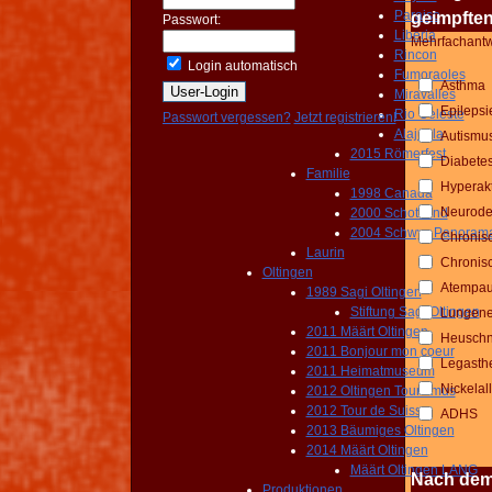
Paraiso
geimpften
Passwort:
Liberia
Mehrfachantwo
Rincon
Login automatisch
Fumoraoles
Asthma
Miravalles
Epilepsi
Rio Celeste
Passwort vergessen?
Jetzt registrieren!
Alajuela
Autismu
2015 Römerfest
Diabete
Familie
Hyperakt
1998 Canada
Neuroder
2000 Schottland
2004 Schwyz Panoram
Chronis
Laurin
Chronis
Oltingen
Atempaus
1989 Sagi Oltingen
Stiftung Sagi Oltingen
Lungene
2011 Määrt Oltingen
Heuschn
2011 Bonjour mon coeur
Legasth
2011 Heimatmuseum
Nickelal
2012 Oltingen Tourismus
2012 Tour de Suisse
ADHS
2013 Bäumiges Oltingen
2014 Määrt Oltingen
Määrt Oltingen LANG
Nach dem 
Produktionen