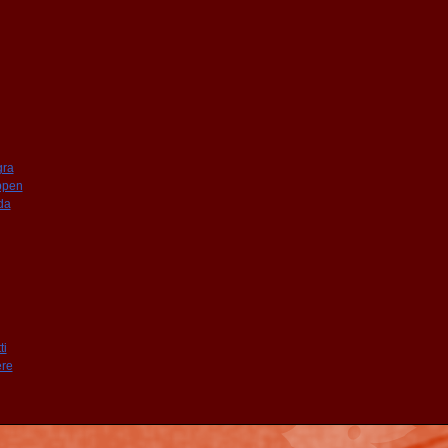
gra
ppen
da
ti
re