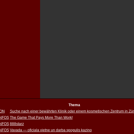
Thema
ION
Suche nach einer bewährten Klinik oder einem kosmetischen Zentrum in Zür
INFOS
The Game That Pays More Than Work!
INFOS
888starz
INFOS
Vavada — oficiala vietne un darba spogulis kazino