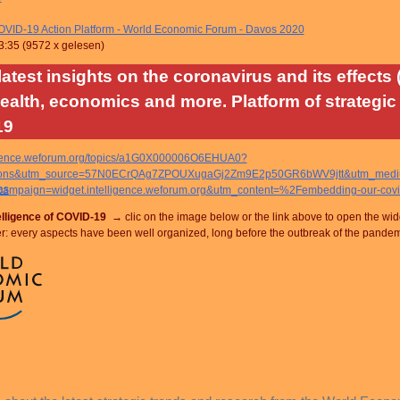
VID-19 Action Platform - World Economic Forum - Davos 2020
3:35
(
9572 x gelesen
)
latest insights on the coronavirus and its effects
ealth, economics and more. Platform of strategic 
19
lligence.weforum.org/topics/a1G0X000006O6EHUA0?
tions&utm_source=57N0ECrQAg7ZPOUXugaGj2Zm9E2p50GR6bWV9jtt&utm_medium
as
ampaign=widget.intelligence.weforum.org&utm_content=%2Fembedding-our-covid
telligence of COVID-19 →
clic on the image below or the link above to open the wid
 every aspects have been well organized, long before the outbreak of the pande