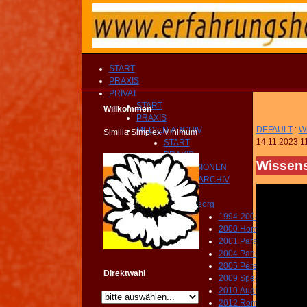
START
PRAXIS
PRIVAT
START
Willkommen
PRAXIS
DEFAULT
:
Wi
MEDIEN ARCHIV
Similia Simplex Minimum
14.11.2023 1
START
PRAXIS
Wissens
IMPRESSIONEN
MEDIEN ARCHIV
PRIVAT
Georg
1994-2004 Praxis Sc
2000 Homöopathie Mu
2001 Paracelsus Schw
2004 Panoramas Schw
2005 Pére Lachaise Par
Direktwahl
2009 Spectacool Fulde
2010 Augusta Raurica
2012 Roma Caput Mun