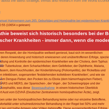
 about the latest strategic trends and research from the World Econ
e
muel Hahnemann zum 265. Geburtstag und Homöpathie bei epidemischen Krank
0:55
(
10654 x gelesen
)
hie beweist sich historisch besonders bei der 
scher Krankheiten - immer dann, wenn die mode
n Respekt, der die Homöpathie weltweit geniesst, baut sich im wesentlichen
h deren Anwendung und historisch erwiesenen und unübertroffenen Erfolge, speziel
a
ndlung und Kontrolle der epidemischen Krankheiten wie der Cholera, dem Typhus
pen
, der Tuberkulose, dem Scharlachfieber, dem Gelbfieber, der Diphtherie, Malaria,
a
sern, dem Keuchhusten, der Kinderlähmung (Poliomyelitis), der Rickettsia und
en infektiösen, sogenannten 'feststehenden kollektiven Krankheiten', und wie sie
 1
, vom Dengue-Fieber, den Pocken bis zu Ebola (dem hämorrhagischen Fieber),
 2
 SARS und MERS, der Spanischen-, der Vogel-, der Schweinegrippe und der
 3
Enzephalitis, was diese
Beweisaufnahme
in einem historischen Überblick
rt Aust vom DZVHÄ (Deutscher Zentralverein homöopathischer Ärzte), zeigt.
ben unter der homöopathischen Behandlung keine oder nur einzelne Betroffene,
ortalität unter schulmedizinischer Behandlung in der Regel bei 50% und mehr
r lag und halbe Armeen oder Völker dahinraffte. Diese ausserordentlichen Erfolge