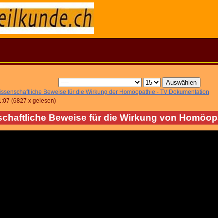
ssenschaftliche Beweise für die Wirkung der Homöopathie - TV Dokumentation
1:07
(
6827 x gelesen
)
chaftliche Beweise für die Wirkung von Homöop
hwyz
seum
yz
yz
is
ra
di