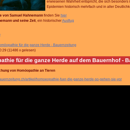
erwiesenen Wahrheit entspricht, die sich besonders 
Epidemien historisch mehrfach und in aller Deutlichke
ie von Samuel Hahnemann
finden Sie
hier
emann und seine Zeit
, ein historischer
Ausflug
e
möopathie für die ganze Herde - Bauernzeitung
0:29
(
11486 x gelesen
)
thie für die ganze Herde auf dem Bauernhof - B
chung von Homöopathie an Tieren
auernzeitung.ch/artikel/homoeopathie-fuer-die-ganze-herde-so-gehen-sie-vor