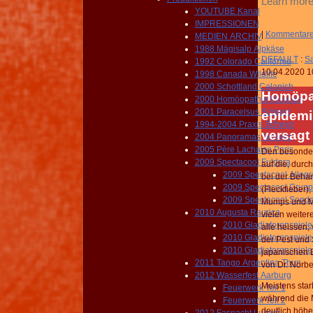
Learn more
YOUTUBE Kanal
IMPRESSIONEN
|
Kommentar
MEDIEN ARCHIV
1988 Mägisalp Alpkäse
DEFAULT
:
Sa
1992 Colorado California
10.04.2020 1
1998 Canada Wildlife
2000 Schottland Calanish
Homöpat
2000 Homöopathie Museum
2001 Paracelsus Schwyz
epidemi
1994-2004 Praxis Schwyz
versagt
2004 Panoramas Schwyz
2005 Père Lachaise Paris
Den besondere
2009 Spectacool Fuldera
auf die, durc
2009 Spectacool Allegr
bei der Beha
2009 Spectacool Grup
(Fleckfieber)
2009 Spectacool Sond
Mumps und Ma
2010 Augusta Raurica
vielen weiter
2010 Gladiatorenspiele
alle heissen
2010 Gladiatorenspiele
der Pest und
2010 Gladiatorenspiele
japanischen 
2011 Tango Argentina Thun
von Dr. Norbe
2012 Wasserfest Aarburg
Meistens star
Feuerwerk Teil 1
während die M
Feuerwerk Teil 2
deutlich höhe