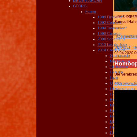
MEDIEN ARCHIV
GEORG
Ferien
Eine
Biograf
1989 Finnland*
Samuel Hahn
1992 Colorado
1994 Tasmanien*
1998 Canada
|
Kommentar
2000 Schottland
2013 Lac de Joux
DEFAULT
:
Ho
2014 Costa Rica
08.04.2020 0
Guanacaste
Monteverde
Homöopa
Tortuguero
Cahuita
Die Verabrei
Irazu
Quetzal
https://www.b
Interamericana
Corcovado
Reptiles
Manuel Antonio
Fiestas Quepos
Paquera Curu
Montezuma
Finca Monos
Cabo Blanco