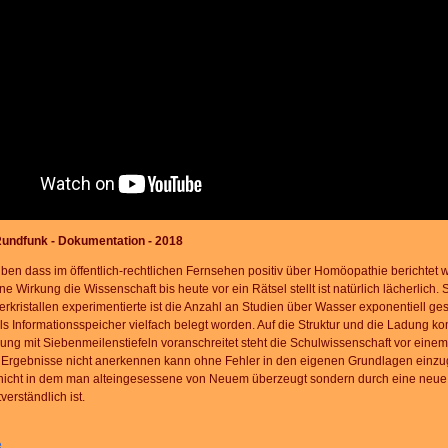
rg
us
n
 LANG
undfunk - Dokumentation - 2018
en dass im öffentlich-rechtlichen Fernsehen positiv über Homöopathie berichtet wi
 Wirkung die Wissenschaft bis heute vor ein Rätsel stellt ist natürlich lächerlich.
kristallen experimentierte ist die Anzahl an Studien über Wasser exponentiell ge
s Informationsspeicher vielfach belegt worden. Auf die Struktur und die Ladung 
ng mit Siebenmeilenstiefeln voranschreitet steht die Schulwissenschaft vor einem 
 Ergebnisse nicht anerkennen kann ohne Fehler in den eigenen Grundlagen einz
nicht in dem man alteingesessene von Neuem überzeugt sondern durch eine neue G
erständlich ist.
e