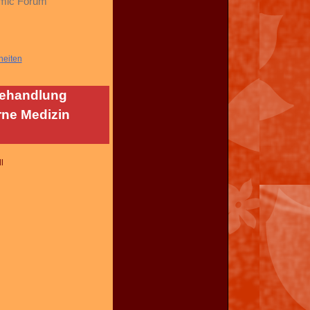
omic Forum
heiten
Behandlung
rne Medizin
l