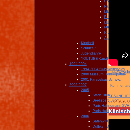
Coyote
Paraiso
Liberia
Rincon
Fumoraoles
Miravalles
Rio Celeste
Alajuela
Kindheit
Schulzeit
Jugendjahre
YOUTUBE Kanal
1994-2004
1994-2004 Swissknifevylley
https://www.
2000 Museum Homöopathie
2001 Paracelsus Schwyz
2005-2007
|
Kommentar
2005
Stadt Olten
GESUNDHEIT
Seelisberg Juni*
08.04.2020 0
Paris Hahnemann SVH
Klinisc
Paris Hahnemann Folio
2006
Safenwil Oldtimer*
Dulliken Sommer*