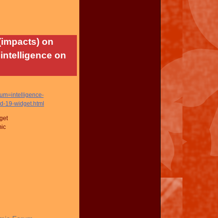
 (impacts) on
intelligence on
=intelligence-
-19-widget.html
get
mic