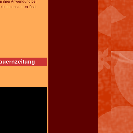
in ihrer Anwendung bei
it demonstrieren lässt.
auernzeitung