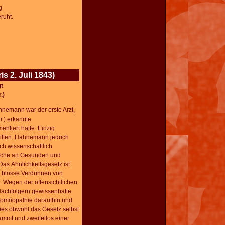
g
ruht.
s 2. Juli 1843)
t
.)
hnemann war der erste Arzt,
.) erkannte
entiert hatte. Einzig
riffen. Hahnemann jedoch
ch wissenschaftlich
suche an Gesunden und
as Ähnlichkeitsgesetz ist
s blosse Verdünnen von
. Wegen der offensichtlichen
Nachfolgern gewissenhafte
Homöopathie daraufhin und
ies obwohl das Gesetz selbst
ammt und zweifellos einer