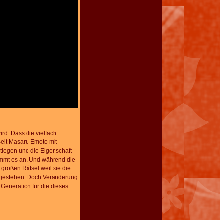
rd. Dass die vielfach
 Seit Masaru Emoto mit
stiegen und die Eigenschaft
kommt es an. Und während die
großen Rätsel weil sie die
ugestehen. Doch Veränderung
eneration für die dieses