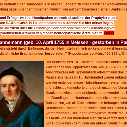
e verhalfen der Homöopathie in einigen Ländern zu ihrer staatlichen Anerkennun
ellung gegenüber der modernen Medizin, die auf dem kopernikanischen Denken be
und Erfolge, welche Homöpathen weltweit aktuell bei der Prophylaxe und
 von
SARS nCoV2-19
Patienten berichten, können Sie hier mitverfolgen!
ht übersicht über die Grundlagen der homöopathischen Behandlung von
 epidemischen
Krankheiten, finden homöopathische Ärzte hier im
BLOG
hnemann (geb. 10. April 1755 in Meissen - gestorben in Pari
t entsteht durch Einflüsse, die den Heilmitteln ähnlich wirken, und wird beseitig
die ähnliche Erscheinungen hervorrufen." (Hippokrates von Kos, 460-377 v. Chr
Der de
utsche Arzt Dr. Christian Friedrich Samuel Ha
welcher das von Hippokrates von Kos (460-377 v. Chr
Ähnlichkeitsgesetz, systematisch erforscht und dokum
Paracelsus hat es im 15. Jahrhundert wieder aufgeg
war der erste, der dieses Naturphänomen systematis
erforschte, dokumentierte und durch unzählige Ver
Kranken bewiesen und erfolgreich angewendet hat. D
die Grundlage der Homöopathie und nicht etwas da
Substanzen, wie oft fälschlicherweise behauptet wird
Unfehlbarkeit seiner Lehre, welche ihm und seinen 
(vorhersehbare) Heilungen ermöglichte, wurde die 
bis heute von der modernen Medizin bekämpft und d
von Hippokrates - dem Vater der antiken Medizin - st