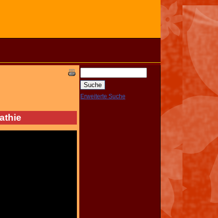
Erweiterte Suche
athie