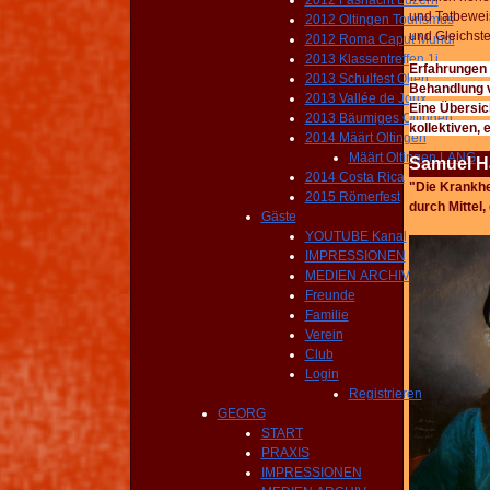
2012 Fasnacht Luzern
und Tatbeweis
2012 Oltingen Tourismus
und Gleichst
2012 Roma Caput Mundi
2013 Klassentreffen 1i
Erfahrungen 
2013 Schulfest Olten
Behandlung
2013 Vallée de Joux
Eine Übersic
2013 Bäumiges Oltingen
kollektiven,
2014 Määrt Oltingen
Määrt Oltingen LANG
Samuel Ha
2014 Costa Rica
"Die
Krankhei
2015 Römerfest
durc
h Mittel,
Gäste
YOUTUBE Kanal
IMPRESSIONEN
MEDIEN ARCHIV
Freunde
Familie
Verein
Club
Login
Registrieren
GEORG
START
PRAXIS
IMPRESSIONEN